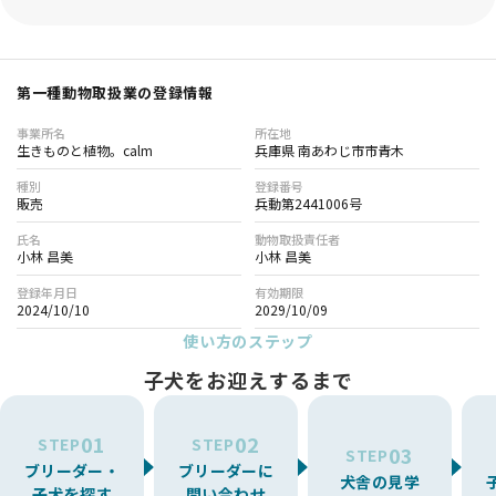
第一種動物取扱業の登録情報
事業所名
所在地
生きものと植物。calm
兵庫県 南あわじ市市青木
種別
登録番号
販売
兵動第2441006号
氏名
動物取扱責任者
小林 昌美
小林 昌美
登録年月日
有効期限
2024/10/10
2029/10/09
使い方のステップ
子犬をお迎えするまで
01
02
STEP
STEP
03
STEP
ブリーダー・
ブリーダーに
犬舎の見学
子犬を探す
問い合わせ