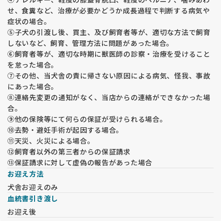
せ、食糞など、治療が必要かどうか成長過程で判断する病気や
症状の場合。
⑤子犬の引渡し後、買主、及び飼育者等が、適切な方法で飼育
しないなど、飼育、管理方法に問題があった場合。
⑥飼育者等が、適切な時期に獣医師の診察・治療を受けること
を怠った場合。
⑦その他、当犬舎の責に帰さない原因による病気、怪我、事故
にあった場合。
⑧連絡先変更の通知がなく、当店からの連絡ができなかった場
合。
⑨他の保険等にて何らの保証が受けられる場合。
⑩去勢・避妊手術が起因する場合。
⑪天災、火災による場合。
⑫飼育者以外の第三者からの保証請求
⑬保証請求に対して虚偽の報告があった場合
お迎え方法
犬舎お迎えのみ
血統書引き渡し
お迎え後