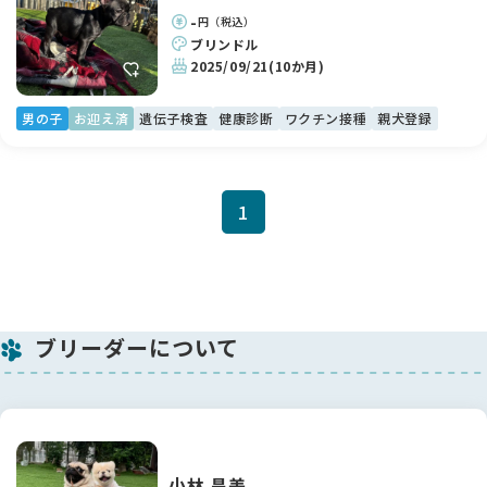
-
円（税込）
ブリンドル
2025/09/21
(10か月)
男の子
お迎え済
遺伝子検査
健康診断
ワクチン接種
親犬登録
1
ブリーダーについて
小林 昌美