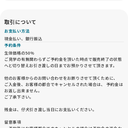
取引について
お支払い方法
現金払い、銀行振込
予約条件
生体価格の50%
ご見学の有無関わらずご予約金を頂いた時点で販売終了の状態
へと切り替えお引き渡しの日までお預かりさせて頂きます。
他のお客様からのお問い合わせをお断りさせて頂くために、
ご入金後、お客様の都合でキャンセルされた場合は、 予約金は
お返し出来ません。
ご了承下さい。
残金は、仔犬引き渡し当日にお支払いください。
留意事項