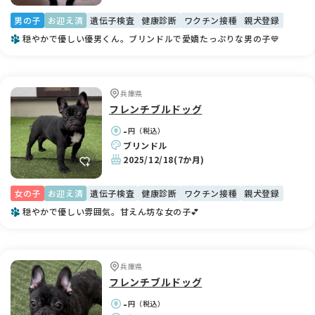
男の子
お迎え済
遺伝子検査
健康診断
ワクチン接種
親犬登録
穏やかで優しい優男くん。ブリンドルで愛嬌たっぷりな男の子💙
兵庫県
フレンチブルドッグ
-
円（税込）
ブリンドル
2025/12/18
(7か月)
女の子
お迎え済
遺伝子検査
健康診断
ワクチン接種
親犬登録
穏やかで優しい雰囲気。甘えん坊な女の子💕
兵庫県
フレンチブルドッグ
-
円（税込）