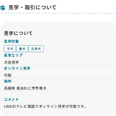
見学・取引について
見学について
見学対象
子犬
親犬
兄弟犬
見学エリア
犬舎見学
オンライン見学
可能
場所
兵庫県 南あわじ市市青木
コメント
LINEのテレビ電話でオンライン見学が可能です。