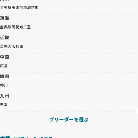
全県
埼玉
東京
茨城
群馬
東海
全県
静岡
愛知
三重
近畿
全県
大阪
兵庫
中国
広島
四国
香川
九州
熊本
ブリーダーを選ぶ
犬種