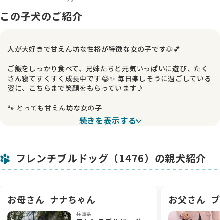
この子犬のご紹介
人が大好きで甘えん坊な性格が特徴な女の子です🐶💕
ご飯をしっかり食べて、兄妹たちと元気いっぱいに遊び、たく
さん寝てすくすく成長中です😂✨ 毎日楽しそうに過ごしている
姿に、こちらまで笑顔をもらっています♪
🐾 とっても甘えん坊な女の子
続きを表示する
抱っこが大好きで、人のそばにいるととても安心するようです
💕 そして何より人が大好き！
フレンチブルドッグ（1476）の親犬紹介
気がつくと「どこ行くの〜？」と言わんばかりに、ちょこちょ
こと後をついて回ってくれる姿が本当に可愛く、つい抱きしめ
たくなってしまいます🥰
可愛い性格がそのまま表情にも出ていて、見ているだけで癒や
お母さん
ナナちゃん
お父さん
ブ
される女の子です✨
兵庫県