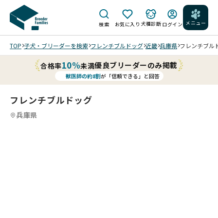
メニュー
犬種診断
検索
お気に入り
ログイン
TOP
子犬・ブリーダーを検索
フレンチブルドッグ
近畿
兵庫県
フレンチブルドッ
10%
優良ブリーダーのみ掲載
合格率
未満
獣医師の約8割
が「信頼できる」と回答
フレンチブルドッグ
兵庫県
6
4
6
5
6
6
6
6
/
/
/
/
6/3
0 撮
影
おも
202
ちゃ
20
20
20
20
6/7
も大
26/
26/
26/
26/
/31
好き
06/
06/
06/
06/
です
01
01
01
01