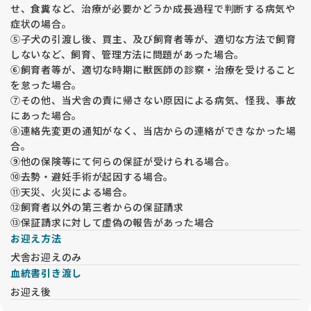
せ、食糞など、治療が必要かどうか成長過程で判断する病気や
症状の場合。
⑤子犬の引渡し後、買主、及び飼育者等が、適切な方法で飼育
しないなど、飼育、管理方法に問題があった場合。
⑥飼育者等が、適切な時期に獣医師の診察・治療を受けること
を怠った場合。
⑦その他、当犬舎の責に帰さない原因による病気、怪我、事故
にあった場合。
⑧連絡先変更の通知がなく、当店からの連絡ができなかった場
合。
⑨他の保険等にて何らの保証が受けられる場合。
⑩去勢・避妊手術が起因する場合。
⑪天災、火災による場合。
⑫飼育者以外の第三者からの保証請求
⑬保証請求に対して虚偽の報告があった場合
お迎え方法
犬舎お迎えのみ
血統書引き渡し
お迎え後