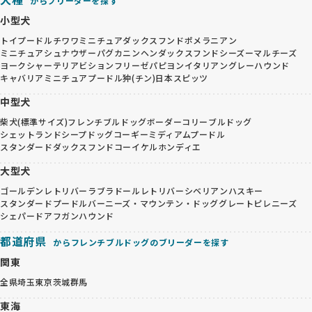
からブリーダーを探す
小型犬
トイプードル
チワワ
ミニチュアダックスフンド
ポメラニアン
ミニチュアシュナウザー
パグ
カニンヘンダックスフンド
シーズー
マルチーズ
ヨークシャーテリア
ビションフリーゼ
パピヨン
イタリアングレーハウンド
キャバリア
ミニチュアプードル
狆(チン)
日本スピッツ
中型犬
柴犬(標準サイズ)
フレンチブルドッグ
ボーダーコリー
ブルドッグ
シェットランドシープドッグ
コーギー
ミディアムプードル
スタンダードダックスフンド
コーイケルホンディエ
大型犬
ゴールデンレトリバー
ラブラドールレトリバー
シベリアンハスキー
スタンダードプードル
バーニーズ・マウンテン・ドッグ
グレートピレニーズ
シェパード
アフガンハウンド
都道府県
からフレンチブルドッグのブリーダーを探す
関東
全県
埼玉
東京
茨城
群馬
東海