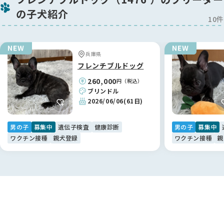
の子犬紹介
10件
兵庫県
フレンチブルドッグ
260,000
円（税込）
ブリンドル
2026/06/06
(61日)
男の子
募集中
遺伝子検査
健康診断
男の子
募集中
ワクチン接種
親犬登録
ワクチン接種
親