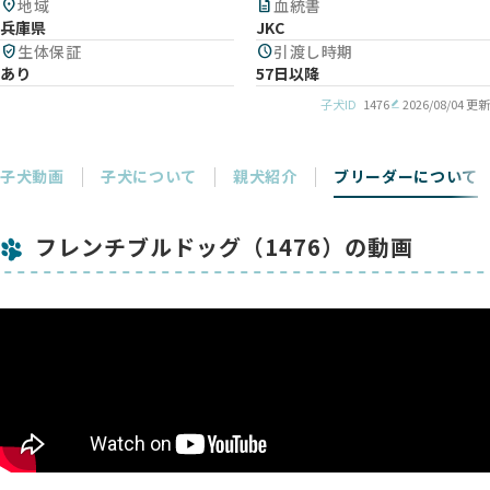
location_on
地域
description
血統書
兵庫県
JKC
verified_user
生体保証
schedule
引渡し時期
あり
57日以降
子犬ID
1476
2026/08/04 更新
子犬動画
子犬について
親犬紹介
ブリーダーについて
フレンチブルドッグ（1476）の動画