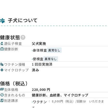
子犬について
健康状態
biotech
遺伝子検査
父犬実施
medical_services
健康診断
身体検査
異常なし
便検査
異常なし
1 回目実施済
vaccines
ワクチン接種
memory
マイクロチップ
済み
価格（税込）
payments
生体価格
220,000 円
check_circle
含まれるもの
健康診断、血統書、マイクロチップ
receipt_long
別途請求
： 8,000円（税込）/回数分 いただきま
ワクチン
す。