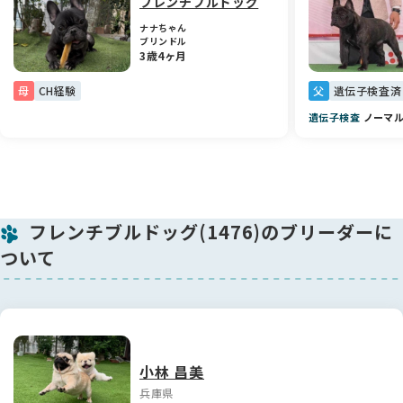
フレンチブルドッグ
🐾 今だけの特別な時間
ナナちゃん
ブリンドル
子犬の時期は本当にあっという間に過ぎてしまいます😅
3歳4ヶ月
もちろん成犬になってからも愛おしく、かけがえのない家族に
母
CH経験
父
遺伝子検査済
なってくれることは間違いありませんが、この時期ならではの
可愛い鳴き声や、ぎこちない仕草、小さな体で一生懸命甘えて
遺伝子検査
ノーマ
くる姿は今しか見ることができません✨
ぜひ、この特別な成長の時間をずっとのご家族様にも一緒に見
守っていただけたら嬉しく思います💖
🐾 チャームポイント
フレンチブルドッグ(1476)のブリーダーに
ついて
ブリンドルカラーの可愛い女の子で、指先には白いワンポイン
トが入っています🤍✨
さりげないおしゃれポイントがとても可愛らしく、この子だけ
の魅力になっています♪
たくさんの愛情を込めて育てておりますので、素敵なご家族と
のご縁を心よりお待ちしております🍀
小林 昌美
兵庫県