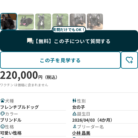
UP
✨
UP
UP
UP
UP
質問だけでもOK！
【無料】この子について質問する
この子を見学する
220,000
円（税込）
ワクチン は価格に含まれません
pets
犬種
wc
性別
フレンチブルドッグ
女の子
palette
カラー
cake
誕生日
ブリンドル
2026/04/03（4か月）
mood
性格
person
ブリーダー名
可愛い性格
小林 昌美