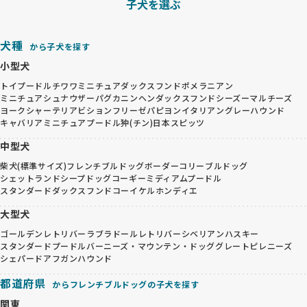
子犬を選ぶ
犬種
から子犬を探す
小型犬
トイプードル
チワワ
ミニチュアダックスフンド
ポメラニアン
ミニチュアシュナウザー
パグ
カニンヘンダックスフンド
シーズー
マルチーズ
ヨークシャーテリア
ビションフリーゼ
パピヨン
イタリアングレーハウンド
キャバリア
ミニチュアプードル
狆(チン)
日本スピッツ
中型犬
柴犬(標準サイズ)
フレンチブルドッグ
ボーダーコリー
ブルドッグ
シェットランドシープドッグ
コーギー
ミディアムプードル
スタンダードダックスフンド
コーイケルホンディエ
大型犬
ゴールデンレトリバー
ラブラドールレトリバー
シベリアンハスキー
スタンダードプードル
バーニーズ・マウンテン・ドッグ
グレートピレニーズ
シェパード
アフガンハウンド
都道府県
からフレンチブルドッグの子犬を探す
関東