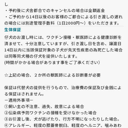
し
・予約後に犬舎都合でのキャンセルの場合は全額返金
・ご予約から14日以後のお客様のご都合による引き渡しの遅れ
の場合には別途管理手数料（1日2000円～）をいただきます。
生体保証
仔犬のお渡し時には、ワクチン接種・獣医師による健康診断を
済ませて、十分注意していますが、引き渡し日を含め、譲渡日
14日以内に当該保証対象の子犬が先天性疾患の為死亡した場合
は同等同犬種の仔犬を提供いたします。
(時間がかかる場合があります事をご了承ください）
☆上記の場合、２か所の獣医師による診断書が必要
保証は代替犬の提供を行うもので、治療費の保証及び金銭によ
る保証はされません。
－適用外事項－
①飼い主の不注意、過失、故意による場合
②伝染病予防ワクチンの接種を受けなかった場合
③お引渡し後、犬が逃げたり、行方不明になったりした場合。
④アレルギー、軽度の膝蓋骨脱臼、軽度のヘルニア、噛みあわ