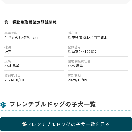
第一種動物取扱業の登録情報
事業所名
所在地
生きものと植物。calm
兵庫県 南あわじ市市青木
種別
登録番号
販売
兵動第2441006号
氏名
動物取扱責任者
小林 昌美
小林 昌美
登録年月日
有効期限
2024/10/10
2029/10/09
フレンチブルドッグの子犬一覧
フレンチブルドッグの子犬一覧を見る