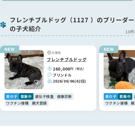
フレンチブルドッグ（1127 ）のブリーダー
の子犬紹介
10件
兵庫県
フレンチブルドッグ
260,000
円（税込）
ブリンドル
2026/06/06
(62日)
男の子
募集中
遺伝子検査
健康診断
男の子
募集中
ワクチン接種
親犬登録
ワクチン接種
親