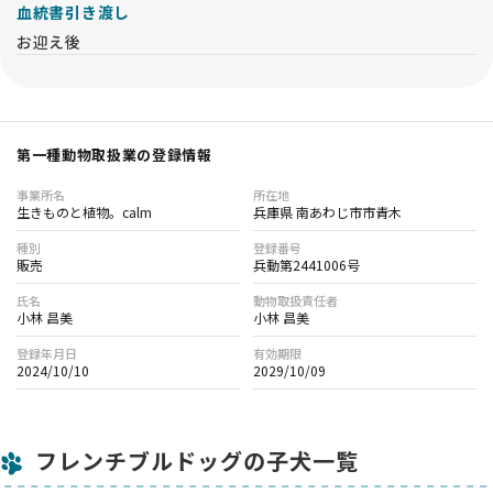
血統書引き渡し
お迎え後
第一種動物取扱業の登録情報
事業所名
所在地
生きものと植物。calm
兵庫県 南あわじ市市青木
種別
登録番号
販売
兵動第2441006号
氏名
動物取扱責任者
小林 昌美
小林 昌美
登録年月日
有効期限
2024/10/10
2029/10/09
フレンチブルドッグの子犬一覧