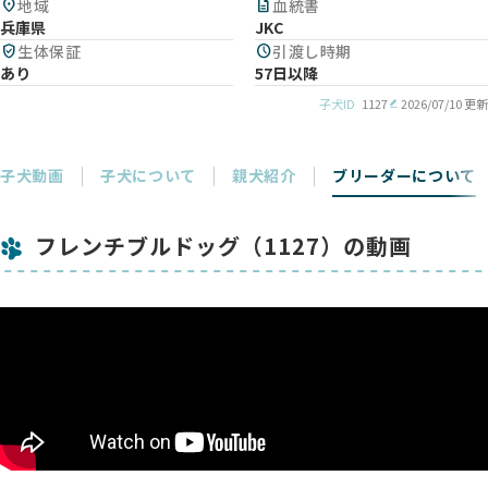
location_on
地域
description
血統書
兵庫県
JKC
verified_user
生体保証
schedule
引渡し時期
あり
57日以降
子犬ID
1127
2026/07/10 更新
子犬動画
子犬について
親犬紹介
ブリーダーについて
フレンチブルドッグ（1127）の動画