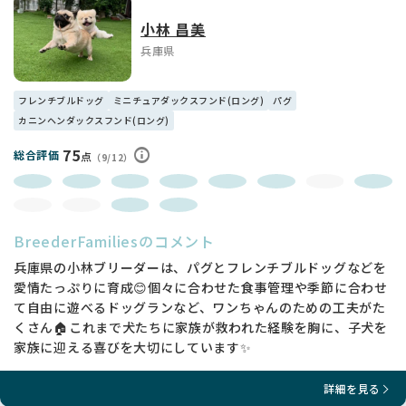
小林 昌美
兵庫県
フレンチブルドッグ
ミニチュアダックスフンド(ロング)
パグ
カニンヘンダックスフンド(ロング)
75
総合評価
点
（9/12）
BreederFamiliesのコメント
兵庫県の小林ブリーダーは、パグとフレンチブルドッグなどを
愛情たっぷりに育成😊個々に合わせた食事管理や季節に合わせ
て自由に遊べるドッグランなど、ワンちゃんのための工夫がた
くさん🏠これまで犬たちに家族が救われた経験を胸に、子犬を
家族に迎える喜びを大切にしています✨
詳細を見る