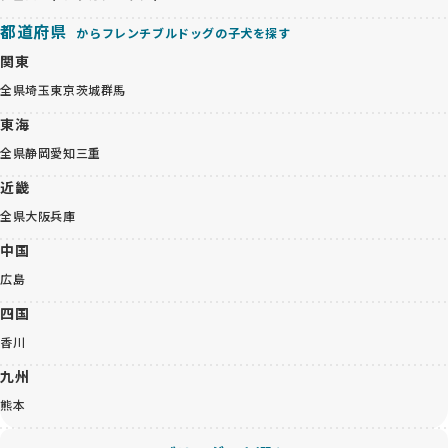
都道府県
からフレンチブルドッグの子犬を探す
関東
全県
埼玉
東京
茨城
群馬
東海
全県
静岡
愛知
三重
近畿
全県
大阪
兵庫
中国
広島
四国
香川
九州
熊本