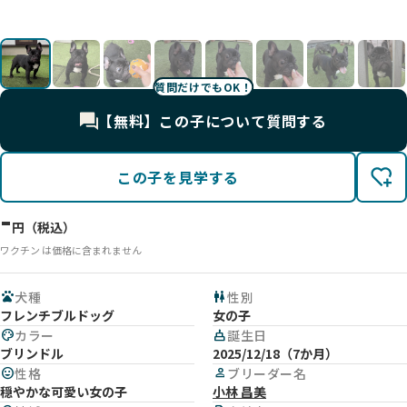
❤️
影
✨
す☺
😆
た☺️
！
き
す！
影
UP
UP
UP
質問だけでもOK！
【無料】この子について質問する
この子を見学する
-
円（税込）
ワクチン は価格に含まれません
pets
犬種
wc
性別
フレンチブルドッグ
女の子
palette
カラー
cake
誕生日
ブリンドル
2025/12/18（7か月）
mood
性格
person
ブリーダー名
穏やかな可愛い女の子
小林 昌美