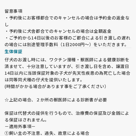
留意事項
・予約後にお客様都合でのキャンセルの場合は予約金の返金な
し
・予約後に犬舎都合でのキャンセルの場合は全額返金
・ご予約から14日以後のお客様のご都合による引き渡しの遅れ
の場合には別途管理手数料（1日2000円～）をいただきます。
生体保証
仔犬のお渡し時には、ワクチン接種・獣医師による健康診断を
済ませて、十分注意していますが、引き渡し日を含め、譲渡日
14日以内に当該保証対象の子犬が先天性疾患の為死亡した場合
は同等同犬種の仔犬を提供いたします。
(時間がかかる場合があります事をご了承ください）
☆上記の場合、２か所の獣医師による診断書が必要
保証は代替犬の提供を行うもので、治療費の保証及び金銭によ
る保証はされません。
－適用外事項－
①飼い主の不注意、過失、故意による場合