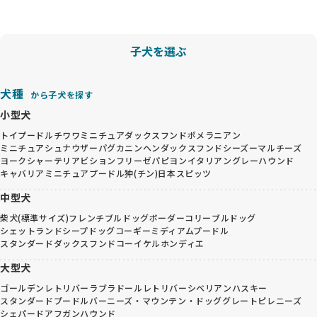
子犬を選ぶ
犬種
から子犬を探す
小型犬
トイプードル
チワワ
ミニチュアダックスフンド
ポメラニアン
ミニチュアシュナウザー
パグ
カニンヘンダックスフンド
シーズー
マルチーズ
ヨークシャーテリア
ビションフリーゼ
パピヨン
イタリアングレーハウンド
キャバリア
ミニチュアプードル
狆(チン)
日本スピッツ
中型犬
柴犬(標準サイズ)
フレンチブルドッグ
ボーダーコリー
ブルドッグ
シェットランドシープドッグ
コーギー
ミディアムプードル
スタンダードダックスフンド
コーイケルホンディエ
大型犬
ゴールデンレトリバー
ラブラドールレトリバー
シベリアンハスキー
スタンダードプードル
バーニーズ・マウンテン・ドッグ
グレートピレニーズ
シェパード
アフガンハウンド