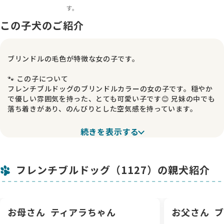
す。
この子犬のご紹介
ブリンドルの毛色が特徴な女の子です。
🐾 この子について
フレンチブルドッグのブリンドルカラーの女の子です。穏やか
で優しい雰囲気を持った、とても可愛い子です😊 兄妹の中でも
落ち着きがあり、のんびりとした空気感を持っています。
💕 性格
続きを表示する
少し寂しがりやさんな一面があり、人のそばにいると安心する
タイプです。そっと寄り添ってくれるような子で、優しく声を
かけると嬉しそうなお顔をしてくれます✨ 一緒にゆったりとし
フレンチブルドッグ（1127）の親犬紹介
た時間を過ごしたいご家庭に向いている子だと思います。
🏥 健康面について
左鼠蹊ヘルニアがあります。動物病院の先生からは、今後きち
んと経過を観察しながら、避妊手術の際に一緒に処置するか、
お母さん
ティアラちゃん
お父さん
ブ
または状況を見ながら判断していくとのお話をいただいており