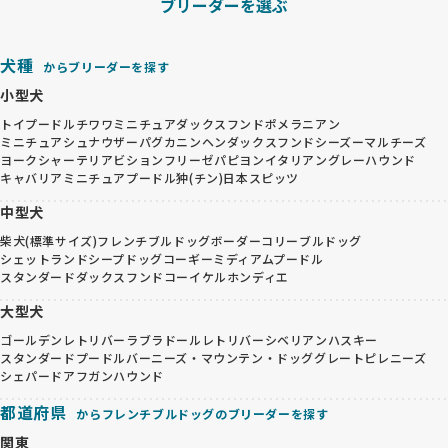
ブリーダーを選ぶ
犬種
からブリーダーを探す
小型犬
トイプードル
チワワ
ミニチュアダックスフンド
ポメラニアン
ミニチュアシュナウザー
パグ
カニンヘンダックスフンド
シーズー
マルチーズ
ヨークシャーテリア
ビションフリーゼ
パピヨン
イタリアングレーハウンド
キャバリア
ミニチュアプードル
狆(チン)
日本スピッツ
中型犬
柴犬(標準サイズ)
フレンチブルドッグ
ボーダーコリー
ブルドッグ
シェットランドシープドッグ
コーギー
ミディアムプードル
スタンダードダックスフンド
コーイケルホンディエ
大型犬
ゴールデンレトリバー
ラブラドールレトリバー
シベリアンハスキー
スタンダードプードル
バーニーズ・マウンテン・ドッグ
グレートピレニーズ
シェパード
アフガンハウンド
都道府県
からフレンチブルドッグのブリーダーを探す
関東