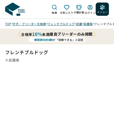
メニュー
犬種診断
検索
お気に入り
ログイン
TOP
子犬・ブリーダーを検索
フレンチブルドッグ
近畿
兵庫県
フレンチブルドッ
10%
優良ブリーダーのみ掲載
合格率
未満
獣医師の約8割
が「信頼できる」と回答
フレンチブルドッグ
兵庫県
5／
3
13
5
13
6
13
7
13
8
13
9
10
13
11
13
12
13
13
13
13
13
5/5
/
/
/
/
/
/
/
/
/
/
28
舌
撮
に
影
202
葉
家族
5/2
6/0
5/5
おい
っ
4/6
写真
お
8 ピ
5/0
こ
でと
ぱ
おす
です
も
ンク
5 遊
の
言う
つ
まし
右奥
ち
のお
んで
可
とず
い
さん
パパ
ゃ
もち
い
愛
っと
て
です
左奥
20
20
20
大
6/
ゃが
い？
い
来て
る
が抱
ママ
26/
26/
26/
好
9
好き
って
お
くれ
よ
っこ
私左
3/
02/
02/
02/
き
撮
です
顔で
顔
まし
ー
大好
で
6撮
08
08
08