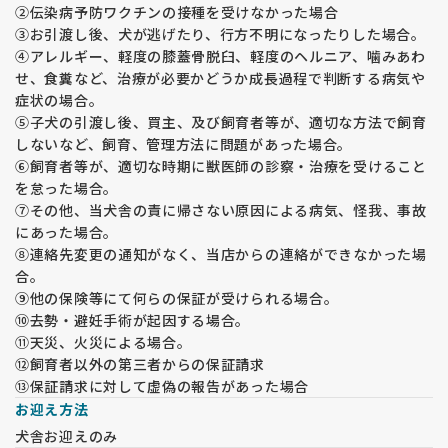
②伝染病予防ワクチンの接種を受けなかった場合
③お引渡し後、犬が逃げたり、行方不明になったりした場合。
④アレルギー、軽度の膝蓋骨脱臼、軽度のヘルニア、噛みあわ
せ、食糞など、治療が必要かどうか成長過程で判断する病気や
症状の場合。
⑤子犬の引渡し後、買主、及び飼育者等が、適切な方法で飼育
しないなど、飼育、管理方法に問題があった場合。
⑥飼育者等が、適切な時期に獣医師の診察・治療を受けること
を怠った場合。
⑦その他、当犬舎の責に帰さない原因による病気、怪我、事故
にあった場合。
⑧連絡先変更の通知がなく、当店からの連絡ができなかった場
合。
⑨他の保険等にて何らの保証が受けられる場合。
⑩去勢・避妊手術が起因する場合。
⑪天災、火災による場合。
⑫飼育者以外の第三者からの保証請求
⑬保証請求に対して虚偽の報告があった場合
お迎え方法
犬舎お迎えのみ