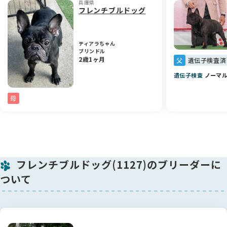
兵庫県
ます。
フレンチブルドッグ
そのため、これからの経過観察や処置などを含めて、価格を下
げてご案内しております。内容をご理解いただいたうえでお迎
えをご検討ください。
ティアラちゃん
ブリンドル
5/15獣医師の診察を受けてきました☺️
2歳1ヶ月
父
遺伝子検査済
鼠蹊ヘルニアの穴は耳かきの先くらいで
脂肪が少し出ることがあっても
遺伝子検査
ノーマ
内臓が出てくる程の穴ではないとのことでした☺️
なのですぐに手術をしなければならないことはないでしょうと
母
のことです✨
爪切りも暴れもせず、すごく性格もよくって
とってもいい子です✨
🏡 最後に
フレンチブルドッグ(1127)のブリーダーに
穏やかで甘えん坊な、とても愛らしい女の子です🌸 実際に会っ
ていただくと、この子の優しい雰囲気がきっと伝わると思いま
ついて
す。素敵なご縁を心よりお待ちしております。