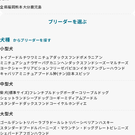
全県
福岡
熊本
大分
鹿児島
ブリーダーを選ぶ
犬種
からブリーダーを探す
小型犬
トイプードル
チワワ
ミニチュアダックスフンド
ポメラニアン
ミニチュアシュナウザー
パグ
カニンヘンダックスフンド
シーズー
マルチーズ
ヨークシャーテリア
ビションフリーゼ
パピヨン
イタリアングレーハウンド
キャバリア
ミニチュアプードル
狆(チン)
日本スピッツ
中型犬
柴犬(標準サイズ)
フレンチブルドッグ
ボーダーコリー
ブルドッグ
シェットランドシープドッグ
コーギー
ミディアムプードル
スタンダードダックスフンド
コーイケルホンディエ
大型犬
ゴールデンレトリバー
ラブラドールレトリバー
シベリアンハスキー
スタンダードプードル
バーニーズ・マウンテン・ドッグ
グレートピレニーズ
シェパード
アフガンハウンド