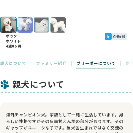
ボック
父
CH経験
ホワイト
4歳0ヶ月
親犬について
ファミリー紹介
ブリーダーについて
見
親犬について
海外チャンピオン犬。家族として一緒に生活しています。男
らしい性格ですがその反面甘えん坊の部分があります。その
ギャップがユニークな子です。当犬舎生まれではなく交流の