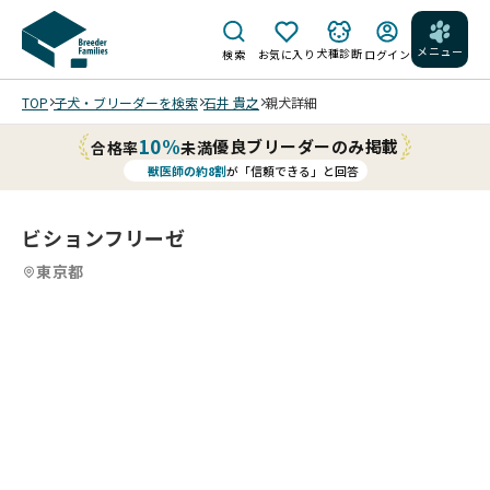
メニュー
犬種診断
検索
お気に入り
ログイン
TOP
子犬・ブリーダーを検索
石井 貴之
親犬詳細
10%
優良ブリーダーのみ掲載
合格率
未満
獣医師の約8割
が「信頼できる」と回答
ビションフリーゼ
東京都
4
4
4
4
/
/