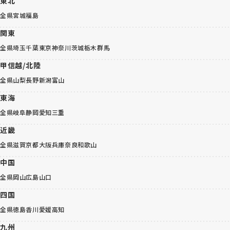
東北
全県
宮城
福島
関東
全県
埼玉
千葉
東京
神奈川
茨城
栃木
群馬
甲信越/北陸
全県
山梨
長野
新潟
富山
東海
全県
岐阜
静岡
愛知
三重
近畿
全県
滋賀
京都
大阪
兵庫
奈良
和歌山
中国
全県
岡山
広島
山口
四国
全県
徳島
香川
愛媛
高知
九州