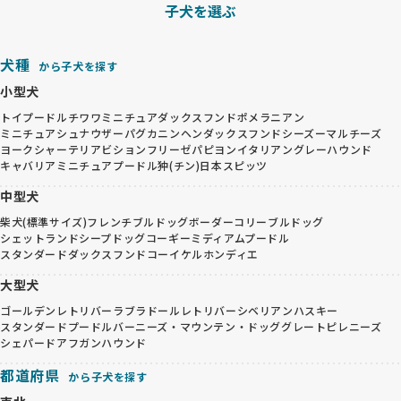
子犬を選ぶ
犬種
から子犬を探す
小型犬
トイプードル
チワワ
ミニチュアダックスフンド
ポメラニアン
ミニチュアシュナウザー
パグ
カニンヘンダックスフンド
シーズー
マルチーズ
ヨークシャーテリア
ビションフリーゼ
パピヨン
イタリアングレーハウンド
キャバリア
ミニチュアプードル
狆(チン)
日本スピッツ
中型犬
柴犬(標準サイズ)
フレンチブルドッグ
ボーダーコリー
ブルドッグ
シェットランドシープドッグ
コーギー
ミディアムプードル
スタンダードダックスフンド
コーイケルホンディエ
大型犬
ゴールデンレトリバー
ラブラドールレトリバー
シベリアンハスキー
スタンダードプードル
バーニーズ・マウンテン・ドッグ
グレートピレニーズ
シェパード
アフガンハウンド
都道府県
から子犬を探す