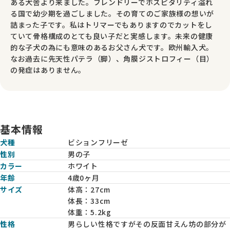
ある犬舎より来ました。フレンドリーでホスピタリティ溢れ
る国で幼少期を過ごしました。その育てのご家族様の想いが
詰まった子です。私はトリマーでもありますのでカットをし
ていて骨格構成のとても良い子だと実感します。未来の健康
的な子犬の為にも意味のあるお父さん犬です。欧州輸入犬。
なお過去に先天性パテラ（脚）、角膜ジストロフィー（目）
の発症はありません。
基本情報
犬種
ビションフリーゼ
性別
男の子
カラー
ホワイト
年齢
4歳0ヶ月
サイズ
体高：
27cm
体長：
33cm
体重：
5.2kg
性格
男らしい性格ですがその反面甘えん坊の部分が