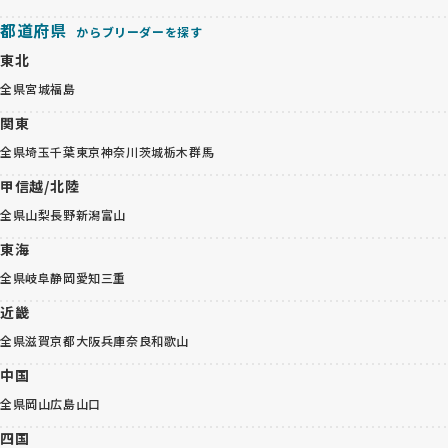
都道府県
からブリーダーを探す
東北
全県
宮城
福島
関東
全県
埼玉
千葉
東京
神奈川
茨城
栃木
群馬
甲信越/北陸
全県
山梨
長野
新潟
富山
東海
全県
岐阜
静岡
愛知
三重
近畿
全県
滋賀
京都
大阪
兵庫
奈良
和歌山
中国
全県
岡山
広島
山口
四国