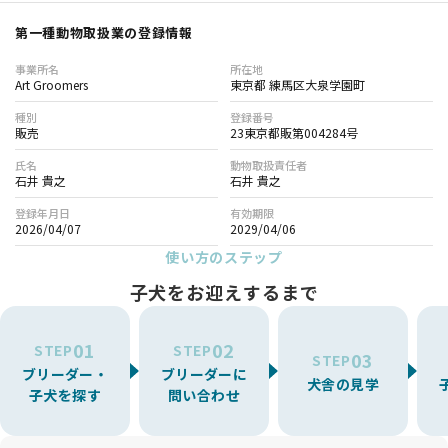
第一種動物取扱業の登録情報
事業所名
所在地
Art Groomers
東京都 練馬区大泉学園町
種別
登録番号
販売
23東京都販第004284号
氏名
動物取扱責任者
石井 貴之
石井 貴之
登録年月日
有効期限
2026/04/07
2029/04/06
使い方のステップ
子犬をお迎えするまで
01
02
STEP
STEP
03
STEP
ブリーダー・
ブリーダーに
犬舎の見学
子犬を探す
問い合わせ