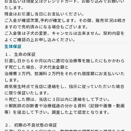
お支払いは現金又はクレジットカード、お振り込みでお願いい
たします。
残金はお引渡し当日にお支払いください。
ご入金が確認次第,予約が確定します。その間、販売状況は続き
ますので売約済みになる場合もございます。
ご入金後は子犬の変更、キャンセルは出来ません。契約内容を
よくご確認の上お申し込みください。
生体保証
１． 生命の保証
引渡し日から６か月以内に適切な治療等を施したにもかかわら
ず死亡した場合、子犬代金全額と
治療費３万円、慰謝料２万円をそれぞれ限度額にお支払いいた
します。
病気発生時点で当店に連絡をし、指示に従っていただいた場合
に限り保証いたします。
※死亡した際は、当店に３日以内に連絡をして下さい。
※獣医師の診断書や治療経過の分かる資料（記録や画像・動画
等）を提出して下さい。調査した上で認定となります。
２． 初期の不良状態の保証