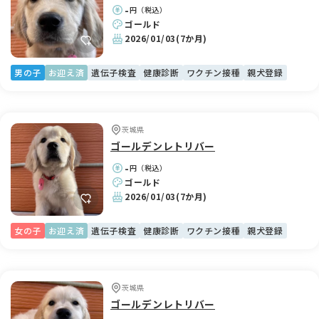
-
円（税込）
ゴールド
2026/01/03
(7か月)
男の子
お迎え済
遺伝子検査
健康診断
ワクチン接種
親犬登録
茨城県
ゴールデンレトリバー
-
円（税込）
ゴールド
2026/01/03
(7か月)
女の子
お迎え済
遺伝子検査
健康診断
ワクチン接種
親犬登録
茨城県
ゴールデンレトリバー