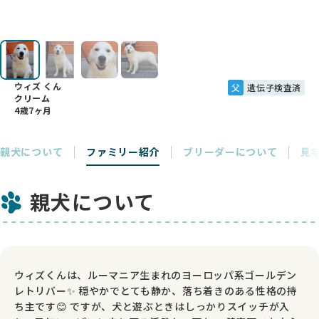
ウィズ くん
父
遺伝子検査済
クリーム
4歳7ヶ月
親犬について
ファミリー紹介
ブリーダーについて
見
親犬について
ウィズくんは、ルーマニア生まれのヨーロッパ系ゴールデン
レトリバー✨ 穏やかでとても静か、落ち着きのある性格の持
ち主です😊 ですが、犬と遊ぶときはしっかりスイッチが入