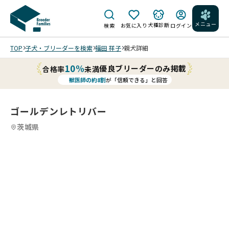
メニュー
犬種診断
検索
お気に入り
ログイン
TOP
子犬・ブリーダーを検索
福田 祥子
親犬詳細
10%
優良ブリーダーのみ掲載
合格率
未満
獣医師の約8割
が「信頼できる」と回答
ゴールデンレトリバー
茨城県
4
4
4
4
/
/