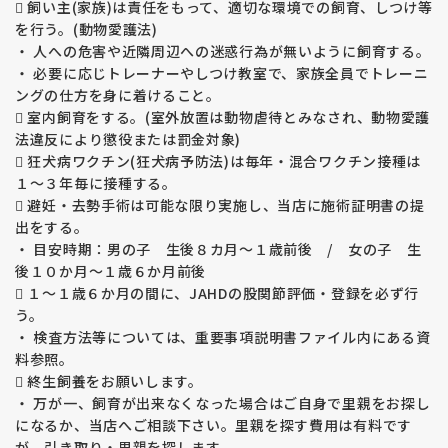
 飼い主(家族)は責任をもって、適切な環境での飼育、しつけ等
を行う。(動物愛護法)
・ 人への危害や近隣周辺への迷惑行為が無いように飼育する。
・ 必要に応じトレーナーやしつけ教室で、家族全員でトレーニ
ングの仕方を身に着けること。
 室内飼育をする。(室外放置は動物虐待とみなされ、動物愛護
法違反により懲役または罰金対象)
 狂犬病ワクチン(狂犬病予防法)は毎年・混合ワクチン接種は
１～３年毎に接種する。
 避妊・去勢手術は可能な限り実施し、当店に施術証明書の提
出をする。
・ 目安時期：男の子 生後８カ月～１歳前後 / 女の子 生
後１０か月～１歳６か月前後
 １～１歳６か月の間に、JAHDの股関節評価・登録を必ず行
う。
・ 検査方法等については、重要事項説明書ファイル内にある資
料参照。
 終生飼養をお願いします。
・ 万が一、飼育が出来なくなった場合はご自身で里親をお探し
になるか、当店へご相談下さい。里親を探す費用は有料です
が、引き取り・里親を探します。