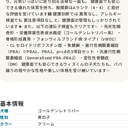
り、元気いっぱいに走り回る活発な一面も。 健康面でも安心
できる優れた体質を持ち、股関節はAランク（4・4） と良好
な評価を受けています🏥 健康診断では 異常なし、アレルギー
検査でも 要注意項目なし と、健康面の管理もしっかりされて
います🍀 また、以下の遺伝子検査もクリアです✨ ・先天性眼
奇形 ・栄養障害性表皮水疱症（ゴールデンレトリバー系） ・
骨格形成異常 ・フォンウィルブランド病 タイプ I（vWD1）
・CL セロイドリポフスチン症 ・魚鱗癬 ・進行性網膜萎縮症
（PRA）※PRA1、PRA2、prcdの3項目セット ・汎進行性網
膜萎縮症（Generalised PRA-PRA2） ・変性性脊髄症
（DM） 健康面でも安心できるウィズくんの子犬たちも、パパ
譲りの穏やかな性格や美しい体格を受け継いでいます✨
基本情報
犬種
ゴールデンレトリバー
性別
男の子
カラー
クリーム