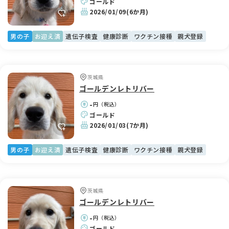
ゴールド
2026/01/09
(6か月)
男の子
お迎え済
遺伝子検査
健康診断
ワクチン接種
親犬登録
茨城県
ゴールデンレトリバー
-
円（税込）
ゴールド
2026/01/03
(7か月)
男の子
お迎え済
遺伝子検査
健康診断
ワクチン接種
親犬登録
茨城県
ゴールデンレトリバー
-
円（税込）
ゴールド