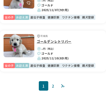
-
円（税込）
ゴールド
2025/11/07
(9か月)
女の子
お迎え済
遺伝子検査
健康診断
ワクチン接種
親犬登録
茨城県
ゴールデンレトリバー
-
円（税込）
ゴールド
2025/11/10
(8か月)
女の子
お迎え済
遺伝子検査
健康診断
ワクチン接種
親犬登録
1
2
»