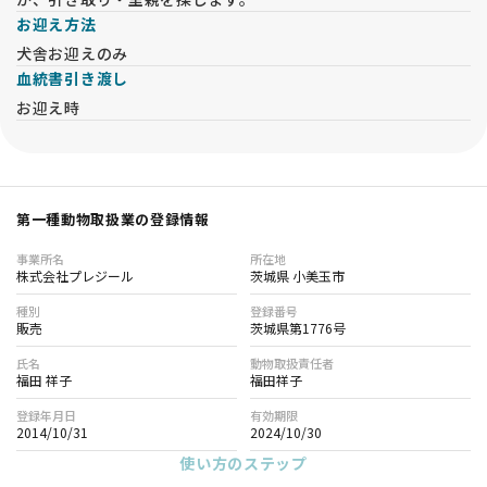
お迎え方法
犬舎お迎えのみ
血統書引き渡し
お迎え時
第一種動物取扱業の登録情報
事業所名
所在地
株式会社プレジール
茨城県 小美玉市
種別
登録番号
販売
茨城県第1776号
氏名
動物取扱責任者
福田 祥子
福田祥子
登録年月日
有効期限
2014/10/31
2024/10/30
使い方のステップ