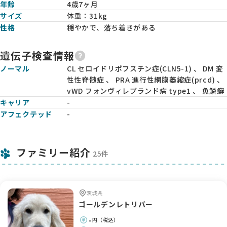
年齢
4歳7ヶ月
サイズ
体重：
31kg
性格
穏やかで、落ち着きがある
遺伝子検査情報
ノーマル
CL セロイドリポフスチン症(CLN5-1) 、 DM 変
性性脊髄症 、 PRA 進行性網膜萎縮症(prcd) 、
vWD フォンヴィレブランド病 type1 、 魚鱗癬
キャリア
-
アフェクテッド
-
ファミリー紹介
25件
茨城県
ゴールデンレトリバー
-
円（税込）