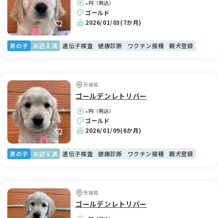
-
円（税込）
ゴールド
2026/01/03
(7か月)
男の子
お迎え済
遺伝子検査
健康診断
ワクチン接種
親犬登録
茨城県
ゴールデンレトリバー
-
円（税込）
ゴールド
2026/01/09
(6か月)
男の子
お迎え済
遺伝子検査
健康診断
ワクチン接種
親犬登録
茨城県
ゴールデンレトリバー