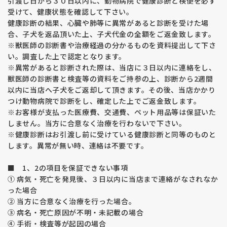
引渡し日から３０日以内に、動物病院で健康診断と検便を必ず
受けて、健康状態を確認して下さい。
健康診断の結果、心臓や肺等に異常があると診断を受けた場
合、子犬を返品頂いた上、子犬代金の全額をご返金致します。
※獣医師の診断書や治療経過の分かるものを資料提出して下さ
い。調査した上で認定となります。
※異常があると診断された際は、当店に３日以内に連絡をし、
獣医師の診断書と検査等の資料をご持参の上、診断から2週間
以内に当店へ子犬をご返却して頂きます。その後、当店かかり
つけ動物病院で診断をし、確定した上でご返金致します。
※お客様が支払った医療費、交通費、ペット用品等は保証いた
しません。当方に合意なく治療を行わないで下さい。
※健康診断はお引渡し前に受けている健康診断と同等のものと
します。異常が無い時、連絡は不要です。
■ 1、2の項目を保証できない事項
① 病気・死亡を発見後、３日以内に当店まで連絡がなされなか
った場合
② 当方に合意なく治療を行った場合。
③ 病名・死亡原因が不明・未記載の場合
④ 手術・検査等が起因の場合