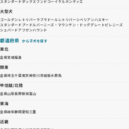
スタンダードダックスフンド
コーイケルホンディエ
大型犬
ゴールデンレトリバー
ラブラドールレトリバー
シベリアンハスキー
スタンダードプードル
バーニーズ・マウンテン・ドッグ
グレートピレニーズ
シェパード
アフガンハウンド
都道府県
から子犬を探す
東北
全県
宮城
福島
関東
全県
埼玉
千葉
東京
神奈川
茨城
栃木
群馬
甲信越/北陸
全県
山梨
長野
新潟
富山
東海
全県
岐阜
静岡
愛知
三重
近畿