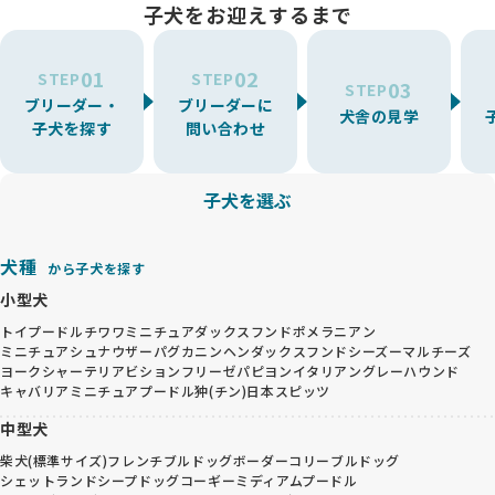
子犬をお迎えするまで
01
02
STEP
STEP
03
STEP
ブリーダー・
ブリーダーに
犬舎の見学
子犬を探す
問い合わせ
子犬を選ぶ
犬種
から子犬を探す
小型犬
トイプードル
チワワ
ミニチュアダックスフンド
ポメラニアン
ミニチュアシュナウザー
パグ
カニンヘンダックスフンド
シーズー
マルチーズ
ヨークシャーテリア
ビションフリーゼ
パピヨン
イタリアングレーハウンド
キャバリア
ミニチュアプードル
狆(チン)
日本スピッツ
中型犬
柴犬(標準サイズ)
フレンチブルドッグ
ボーダーコリー
ブルドッグ
シェットランドシープドッグ
コーギー
ミディアムプードル