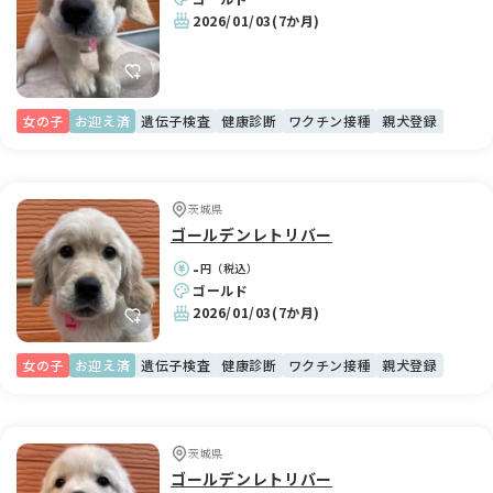
2026/01/03
(7か月)
女の子
お迎え済
遺伝子検査
健康診断
ワクチン接種
親犬登録
茨城県
ゴールデンレトリバー
-
円（税込）
ゴールド
2026/01/03
(7か月)
女の子
お迎え済
遺伝子検査
健康診断
ワクチン接種
親犬登録
茨城県
ゴールデンレトリバー