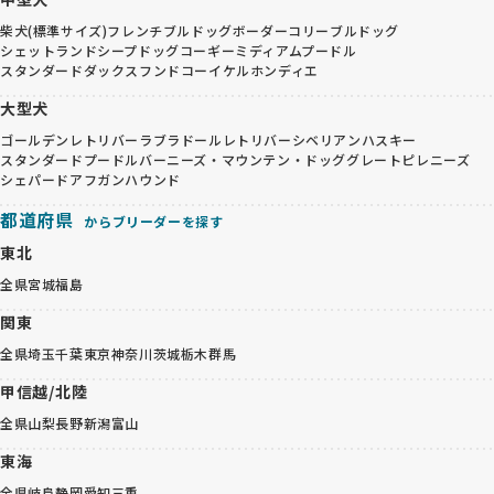
柴犬(標準サイズ)
フレンチブルドッグ
ボーダーコリー
ブルドッグ
シェットランドシープドッグ
コーギー
ミディアムプードル
スタンダードダックスフンド
コーイケルホンディエ
大型犬
ゴールデンレトリバー
ラブラドールレトリバー
シベリアンハスキー
スタンダードプードル
バーニーズ・マウンテン・ドッグ
グレートピレニーズ
シェパード
アフガンハウンド
都道府県
からブリーダーを探す
東北
全県
宮城
福島
関東
全県
埼玉
千葉
東京
神奈川
茨城
栃木
群馬
甲信越/北陸
全県
山梨
長野
新潟
富山
東海
全県
岐阜
静岡
愛知
三重