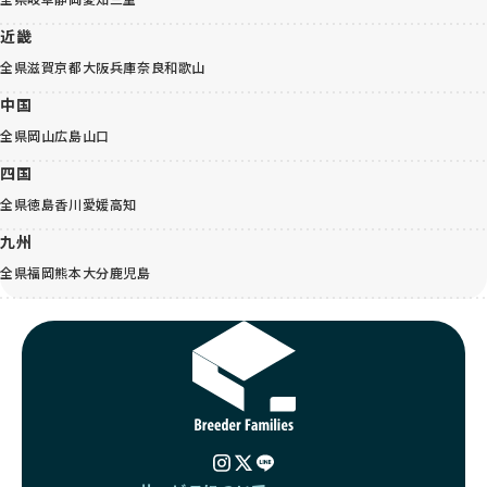
近畿
全県
滋賀
京都
大阪
兵庫
奈良
和歌山
中国
全県
岡山
広島
山口
四国
全県
徳島
香川
愛媛
高知
九州
全県
福岡
熊本
大分
鹿児島