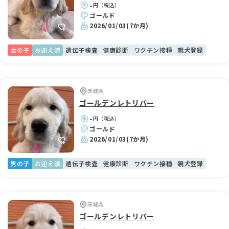
-
円（税込）
ゴールド
2026/01/03
(7か月)
女の子
お迎え済
遺伝子検査
健康診断
ワクチン接種
親犬登録
茨城県
ゴールデンレトリバー
-
円（税込）
ゴールド
2026/01/03
(7か月)
男の子
お迎え済
遺伝子検査
健康診断
ワクチン接種
親犬登録
茨城県
ゴールデンレトリバー