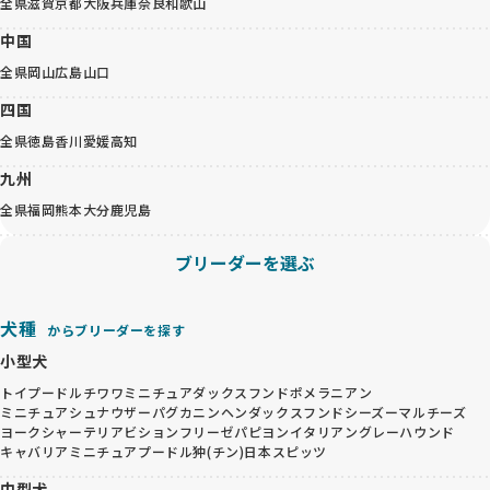
全県
滋賀
京都
大阪
兵庫
奈良
和歌山
中国
全県
岡山
広島
山口
四国
全県
徳島
香川
愛媛
高知
九州
全県
福岡
熊本
大分
鹿児島
ブリーダーを選ぶ
犬種
からブリーダーを探す
小型犬
トイプードル
チワワ
ミニチュアダックスフンド
ポメラニアン
ミニチュアシュナウザー
パグ
カニンヘンダックスフンド
シーズー
マルチーズ
ヨークシャーテリア
ビションフリーゼ
パピヨン
イタリアングレーハウンド
キャバリア
ミニチュアプードル
狆(チン)
日本スピッツ
中型犬