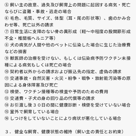
⑤ 飼い主の故意、過失及び飼育上の問題に起因する病気・死亡
ならびに盗難・事故・逃走の場合
⑥ 毛色、毛質、サイズ、体型（耳・尾の形状等）、歯のかみ合
わせ等、死亡以外の請求
⑦ 日常生活に支障のない骨の異形成（軽～中程度の股関節形成
不全・椎間板ヘルニア等）
⑧ 犬の病気が人間や他のペットに伝染した場合に生じた治療費
などの損害
⑨ 獣医師の治療を受けない、もしくは伝染病予防ワクチン未接
種による病気もしくは死亡の場合
⑩ 契約者以外からの請求および振込先の指定、虚偽の請求
⑪ 交通事故・自然災害・火災・紛争・戦争・放射能汚染等の原
因による身体障害及び死亡
⑫ 検便、ワクチン接種等の検査や予防のための費用
⑬ 交通費・子犬の身の回り品の代償等の請求
⑭ お引渡し後３０日の間に健康診断・検便を受けていない場合
⑮ 室外で飼育している場合
⑯ しつけをしていないことにより病状が悪化している場合
３． 健全な飼育、健康状態の維持（飼い主の責任とお約束）