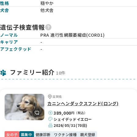
性格
穏やか
犬舎
他犬舎
遺伝子検査情報
ノーマル
PRA 進行性網膜萎縮症(CORD1)
キャリア
-
アフェクテッド
-
ファミリー紹介
10件
滋賀県
カニンヘンダックスフンド(ロング)
389,000
円（税込）
シェイデッドイエロー
2026/05/31
(70日)
女の子
募集中
健康診断
ワクチン接種
親犬登録