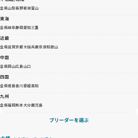
全県
山梨
長野
新潟
富山
東海
全県
岐阜
静岡
愛知
三重
近畿
全県
滋賀
京都
大阪
兵庫
奈良
和歌山
中国
全県
岡山
広島
山口
四国
全県
徳島
香川
愛媛
高知
九州
全県
福岡
熊本
大分
鹿児島
ブリーダーを選ぶ