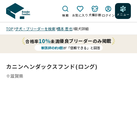
メニュー
犬種診断
検索
お気に入り
ログイン
TOP
子犬・ブリーダーを検索
橋本 哲也
親犬詳細
10%
優良ブリーダーのみ掲載
合格率
未満
獣医師の約8割
が「信頼できる」と回答
カニンヘンダックスフンド(ロング)
滋賀県
2