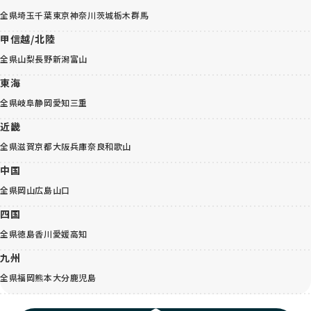
全県
埼玉
千葉
東京
神奈川
茨城
栃木
群馬
甲信越/北陸
全県
山梨
長野
新潟
富山
東海
全県
岐阜
静岡
愛知
三重
近畿
全県
滋賀
京都
大阪
兵庫
奈良
和歌山
中国
全県
岡山
広島
山口
四国
全県
徳島
香川
愛媛
高知
九州
全県
福岡
熊本
大分
鹿児島