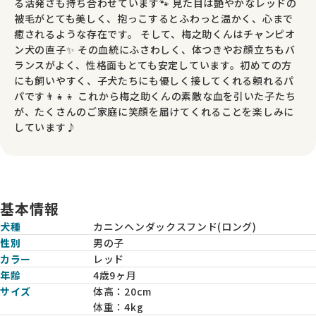
る活発さも持ち合わせています🐾 見た目は艶やかなレッドの
被毛がとても美しく、抱っこするとふわっと温かく、心まで
癒されるような存在です。 そして、梅之助くんはチャンピオ
ン犬の直子✨ その血統にふさわしく、体つきやお顔立ちもバ
ランスがよく、性格面もとても安定しています。初めての方
にも飼いやすく、子犬たちにも優しく接してくれる頼れるパ
パです👨‍👧‍👦 これから梅之助くんの素敵な血を引いた子たち
が、たくさんのご家庭に笑顔を届けてくれることを楽しみに
しています♪
基本情報
犬種
カニンヘンダックスフンド(ロング)
性別
男の子
カラー
レッド
年齢
4歳9ヶ月
サイズ
体高：
20cm
体重：
4kg