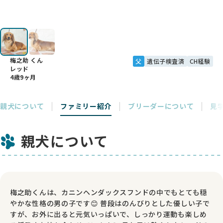
梅之助 くん
父
遺伝子検査済
CH経験
レッド
4歳9ヶ月
親犬について
ファミリー紹介
ブリーダーについて
見
親犬について
梅之助くんは、カニンヘンダックスフンドの中でもとても穏
やかな性格の男の子です😊 普段はのんびりとした優しい子で
すが、お外に出ると元気いっぱいで、しっかり運動も楽しめ