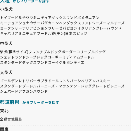
犬種
からブリーダーを探す
小型犬
トイプードル
チワワ
ミニチュアダックスフンド
ポメラニアン
ミニチュアシュナウザー
パグ
カニンヘンダックスフンド
シーズー
マルチーズ
ヨークシャーテリア
ビションフリーゼ
パピヨン
イタリアングレーハウンド
キャバリア
ミニチュアプードル
狆(チン)
日本スピッツ
中型犬
柴犬(標準サイズ)
フレンチブルドッグ
ボーダーコリー
ブルドッグ
シェットランドシープドッグ
コーギー
ミディアムプードル
スタンダードダックスフンド
コーイケルホンディエ
大型犬
ゴールデンレトリバー
ラブラドールレトリバー
シベリアンハスキー
スタンダードプードル
バーニーズ・マウンテン・ドッグ
グレートピレニーズ
シェパード
アフガンハウンド
都道府県
からブリーダーを探す
東北
全県
宮城
福島
関東