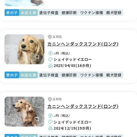
男の子
お迎え済
遺伝子検査
健康診断
ワクチン接種
親犬登録
滋賀県
カニンヘンダックスフンド(ロング)
-
円（税込）
シェイテッドイエロー
2025/04/03
(16か月)
男の子
お迎え済
遺伝子検査
健康診断
ワクチン接種
親犬登録
滋賀県
カニンヘンダックスフンド(ロング)
-
円（税込）
シェイデッドイエロー
2024/12/19
(19か月)