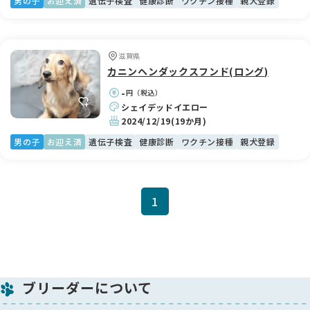
男の子
お迎え済
遺伝子検査
健康診断
ワクチン接種
親犬登録
滋賀県
カニンヘンダックスフンド(ロング)
-
円（税込）
シェイデッドイエロー
2024/12/19
(19か月)
男の子
お迎え済
遺伝子検査
健康診断
ワクチン接種
親犬登録
1
ブリーダーについて