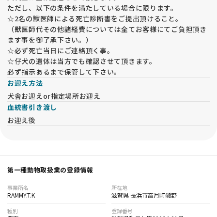
ただし、以下の条件を満たしている場合に限ります。
☆2名の獣医師による死亡診断書をご提出頂けること。
（獣医師代その他諸経費については全てお客様にてご負担頂き
ます事を御了承下さい。）
☆必ず死亡当日にご連絡頂く事。
☆仔犬の遺体は当方でも確認させて頂きます。
必ず指示あるまで保管して下さい。
お迎え方法
犬舎お迎えor指定場所お迎え
血統書引き渡し
お迎え後
第一種動物取扱業の登録情報
事業所名
所在地
RAMMY.T.K
滋賀県 長浜市高月町磯野
種別
登録番号