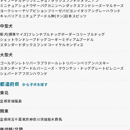
トイプードル
チワワ
ミニチュアダックスフンド
ポメラニアン
ミニチュアシュナウザー
パグ
カニンヘンダックスフンド
シーズー
マルチーズ
ヨークシャーテリア
ビションフリーゼ
パピヨン
イタリアングレーハウンド
キャバリア
ミニチュアプードル
狆(チン)
日本スピッツ
中型犬
柴犬(標準サイズ)
フレンチブルドッグ
ボーダーコリー
ブルドッグ
シェットランドシープドッグ
コーギー
ミディアムプードル
スタンダードダックスフンド
コーイケルホンディエ
大型犬
ゴールデンレトリバー
ラブラドールレトリバー
シベリアンハスキー
スタンダードプードル
バーニーズ・マウンテン・ドッグ
グレートピレニーズ
シェパード
アフガンハウンド
都道府県
から子犬を探す
東北
全県
宮城
福島
関東
全県
埼玉
千葉
東京
神奈川
茨城
栃木
群馬
甲信越/北陸