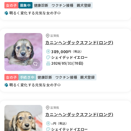
女の子
募集中
健康診断
ワクチン接種
親犬登録
明るく変化する元気な女の子🐶
滋賀県
カニンヘンダックスフンド(ロング)
389,000
円（税込）
シェイデッドイエロー
2026/05/31
(70日)
女の子
手続き中
健康診断
ワクチン接種
親犬登録
明るく変化する元気な女の子🐶
滋賀県
カニンヘンダックスフンド(ロング)
-
円（税込）
シェイテッドイエロー