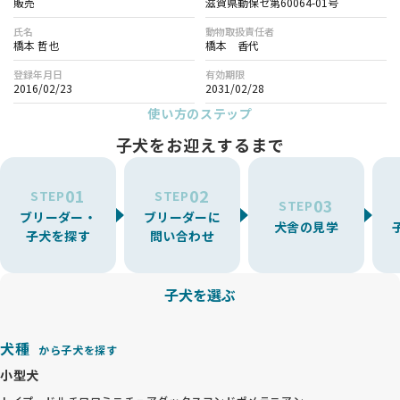
販売
滋賀県動保セ第60064-01号
氏名
動物取扱責任者
橋本 哲也
橋本 香代
登録年月日
有効期限
2016/02/23
2031/02/28
使い方のステップ
子犬をお迎えするまで
01
02
STEP
STEP
03
STEP
ブリーダー・
ブリーダーに
犬舎の見学
子犬を探す
問い合わせ
子犬を選ぶ
犬種
から子犬を探す
小型犬