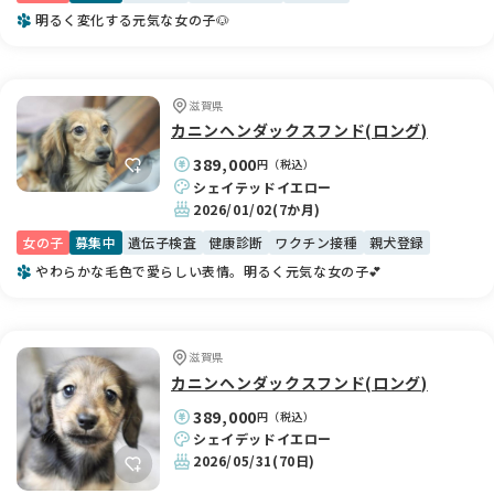
明るく変化する元気な女の子🐶
滋賀県
カニンヘンダックスフンド(ロング)
389,000
円（税込）
シェイテッドイエロー
2026/01/02
(7か月)
女の子
募集中
遺伝子検査
健康診断
ワクチン接種
親犬登録
やわらかな毛色で愛らしい表情。明るく元気な女の子💕
滋賀県
カニンヘンダックスフンド(ロング)
389,000
円（税込）
シェイデッドイエロー
2026/05/31
(70日)