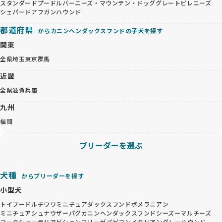
スタンダードプードル
バーニーズ・マウンテン・ドッグ
グレートピレニーズ
シェパード
アフガンハウンド
都道府県
からカニンヘンダックスフンドの子犬を探す
関東
全県
埼玉
東京
群馬
近畿
全県
滋賀
兵庫
九州
福岡
ブリーダーを選ぶ
犬種
からブリーダーを探す
小型犬
トイプードル
チワワ
ミニチュアダックスフンド
ポメラニアン
ミニチュアシュナウザー
パグ
カニンヘンダックスフンド
シーズー
マルチーズ
ヨークシャーテリア
ビションフリーゼ
パピヨン
イタリアングレーハウンド