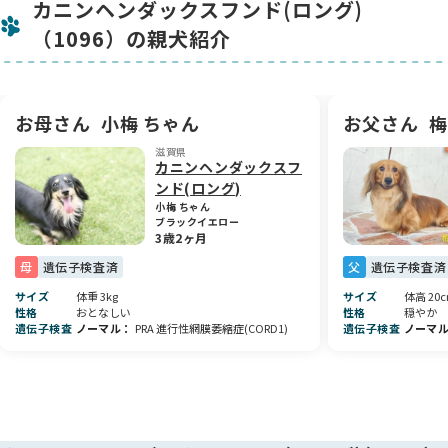
カニンヘンダックスフンド(ロング)
🐣 誕生エピソード
（1096）の親犬紹介
元気いっぱいに生まれた4頭兄弟の中で、4番目に誕生した男の
子です。兄弟みんなで過ごす中で、自然と社会性を身につけな
がら、毎日すくすくと健やかに成長しています。
お母さん
小梅 ちゃん
お父さん
梅
🏡 将来について
ロングコートならではの優雅さと、家庭犬としての飼いやすさ
滋賀県
を兼ね備えたカニンヘンダックスらしい子に育ってくれると思
カニンヘンダックスフ
います。これからの成長とともに変わっていく毛色や表情を、
ンド(ロング)
ご家族としてぜひ楽しんでいただけたら嬉しいです☺️
小梅 ちゃん
ブラックイエロー
3歳2ヶ月
母
遺伝子検査済
父
遺伝子検査済
サイズ
体重 3kg
サイズ
体高 20
性格
おとなしい
性格
穏やか
遺伝子検査
ノーマル
PRA 進行性網膜萎縮症(CORD1)
遺伝子検査
ノーマ