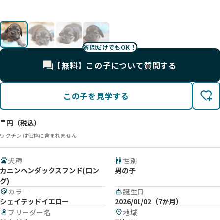
す😊
影
影
影
質問だけでもOK！
【無料】この子について質問する
この子を見学する
-
円（税込）
ワクチン は価格に含まれません
pets
犬種
wc
性別
カニンヘンダックスフンド(ロン
男の子
グ)
palette
カラー
cake
誕生日
シェイテッドイエロー
2026/01/02（7か月）
person
ブリーダー名
location_on
地域