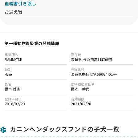
血統書引き渡し
お迎え後
第一種動物取扱業の登録情報
事業所名
所在地
RAMMY.T.K
滋賀県 長浜市高月町磯野
種別
登録番号
販売
滋賀県動保セ第60064-01号
氏名
動物取扱責任者
橋本 哲也
橋本 香代
登録年月日
有効期限
2016/02/23
2031/02/28
カニンヘンダックスフンドの子犬一覧