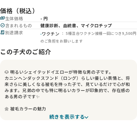
価格（税込）
payments
生体価格
- 円
check_circle
含まれるもの
健康診断、血統書、マイクロチップ
receipt_long
別途請求
： 5種混合ワクチン接種一回につき9,500円
ワクチン
のご負担をお願いします
この子犬のご紹介
🐶 明るいシェイテッドイエローが特徴な男の子です。
カニンヘンダックスフンド（ロング）らしい優しい表情と、将
来さらに美しくなる被毛を持った子で、見ているだけで心が和
みます。兄弟の中でも特に明るいカラーが印象的で、存在感の
ある男の子です✨
🌼 被毛カラーの魅力
現在はシェイテッド特有の黒い差し毛がありますが、成長とと
続きを表示する
もに少しずつ抜けていき、最終的には気品のある上品な色へと
変化していきます。色の移り変わりを楽しめるのも、この子な
らではの大きな魅力です。