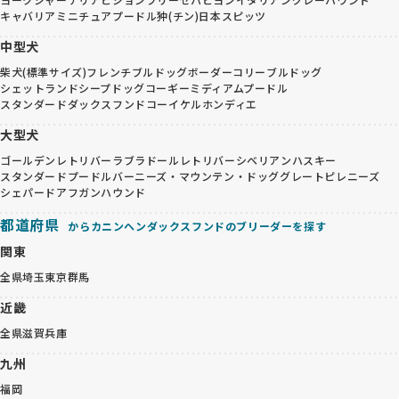
キャバリア
ミニチュアプードル
狆(チン)
日本スピッツ
中型犬
柴犬(標準サイズ)
フレンチブルドッグ
ボーダーコリー
ブルドッグ
シェットランドシープドッグ
コーギー
ミディアムプードル
スタンダードダックスフンド
コーイケルホンディエ
大型犬
ゴールデンレトリバー
ラブラドールレトリバー
シベリアンハスキー
スタンダードプードル
バーニーズ・マウンテン・ドッグ
グレートピレニーズ
シェパード
アフガンハウンド
都道府県
からカニンヘンダックスフンドのブリーダーを探す
関東
全県
埼玉
東京
群馬
近畿
全県
滋賀
兵庫
九州
福岡