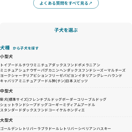
よくある質問をすべて見る
子犬を選ぶ
犬種
から子犬を探す
小型犬
トイプードル
チワワ
ミニチュアダックスフンド
ポメラニアン
ミニチュアシュナウザー
パグ
カニンヘンダックスフンド
シーズー
マルチーズ
ヨークシャーテリア
ビションフリーゼ
パピヨン
イタリアングレーハウンド
キャバリア
ミニチュアプードル
狆(チン)
日本スピッツ
中型犬
柴犬(標準サイズ)
フレンチブルドッグ
ボーダーコリー
ブルドッグ
シェットランドシープドッグ
コーギー
ミディアムプードル
スタンダードダックスフンド
コーイケルホンディエ
大型犬
ゴールデンレトリバー
ラブラドールレトリバー
シベリアンハスキー