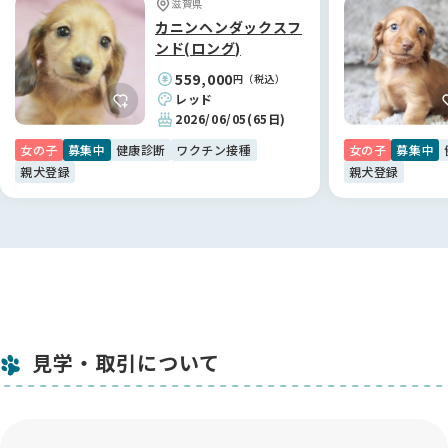
滋賀県
本当にありがとうございました！🐶
カニンヘンダックスフ
ンド(ロング)
【BreederFamiliesへ】
559,000
円（税込）
BreederFamiliesを利用して本当に良かったです。大手のサイ
レッド
トも見ましたが、妻と「本当に大丈夫かな？」と不安もありま
2026/06/05
(65日)
した。
女の子
募集中
健康診断
ワクチン接種
女の子
募集中
でもこのサイトは運営側でしっかりとブリーダーさんを選んで
親犬登録
親犬登録
いるのがトップページからも伝わり、信頼して選ぶことができ
ました。
安心してお迎えを検討されている方にぜひおすすめしたいで
す。😊
見学・取引について