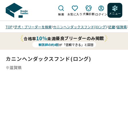
メニュー
犬種診断
検索
お気に入り
ログイン
TOP
子犬・ブリーダーを検索
カニンヘンダックスフンド(ロング)
近畿
滋賀県
10%
優良ブリーダーのみ掲載
合格率
未満
獣医師の約8割
が「信頼できる」と回答
カニンヘンダックスフンド(ロング)
滋賀県
4
4
4
4
/
/
ちっ
ちゃ
いけ
どと
って
202
202
202
も元
6/0
6/0
6/0
気な
1/2
1/2
1/2
子で
5 撮
5 撮
5 撮