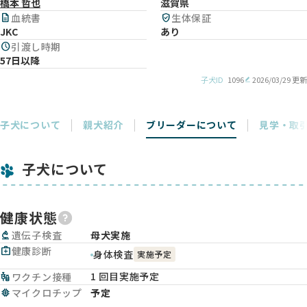
橋本 哲也
滋賀県
description
血統書
verified_user
生体保証
JKC
あり
schedule
引渡し時期
57日以降
子犬ID
1096
2026/03/29 更新
子犬について
親犬紹介
ブリーダーについて
見学・取
子犬について
健康状態
biotech
遺伝子検査
母犬実施
medical_services
健康診断
身体検査
実施予定
1 回目実施予定
vaccines
ワクチン接種
memory
マイクロチップ
予定