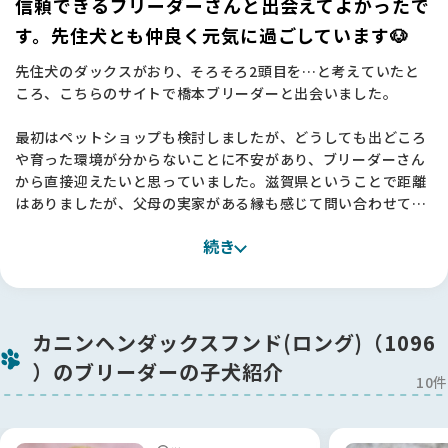
信頼できるブリーダーさんと出会えてよかったで
す。先住犬とも仲良く元気に過ごしています🐶
先住犬のダックスがおり、そろそろ2頭目を…と考えていたと
ころ、こちらのサイトで橋本ブリーダーと出会いました。
最初はペットショップも検討しましたが、どうしても出どころ
や育った環境が分からないことに不安があり、ブリーダーさん
から直接迎えたいと思っていました。滋賀県ということで距離
はありましたが、父母の実家がある縁も感じて問い合わせてみ
ることに。
続き
ネット上のやり取りだけでは人となりを知るのが難しいなと思
っていましたが、橋本さんの方から「まずはオンライン見学で
どうですか？」と提案してくださり、画面越しにお互いの雰囲
気を見ながらお話しできたのが本当に良かったです。実際の見
カニンヘンダックスフンド(ロング)（1096
学も終始丁寧にご対応いただき、橋本さんの誠実なお人柄に触
）のブリーダーの子犬紹介
れて「この方から譲り受けたい」と確信できました。✨
10件
お迎えした後、最初は臆病な先住犬との相性が心配でしたが、
今ではすっかり馴染んで元気に過ごしています。素敵なご縁を