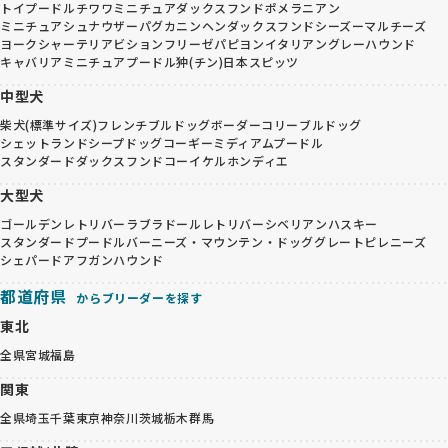
トイプードル
チワワ
ミニチュアダックスフンド
ポメラニアン
ミニチュアシュナウザー
パグ
カニンヘンダックスフンド
シーズー
マルチーズ
ヨークシャーテリア
ビションフリーゼ
パピヨン
イタリアングレーハウンド
キャバリア
ミニチュアプードル
狆(チン)
日本スピッツ
中型犬
柴犬(標準サイズ)
フレンチブルドッグ
ボーダーコリー
ブルドッグ
シェットランドシープドッグ
コーギー
ミディアムプードル
スタンダードダックスフンド
コーイケルホンディエ
大型犬
ゴールデンレトリバー
ラブラドールレトリバー
シベリアンハスキー
スタンダードプードル
バーニーズ・マウンテン・ドッグ
グレートピレニーズ
シェパード
アフガンハウンド
都道府県
からブリーダーを探す
東北
全県
宮城
福島
関東
全県
埼玉
千葉
東京
神奈川
茨城
栃木
群馬