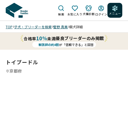
メニュー
犬種診断
検索
お気に入り
ログイン
TOP
子犬・ブリーダーを検索
管野 真美
親犬詳細
10%
優良ブリーダーのみ掲載
合格率
未満
獣医師の約8割
が「信頼できる」と回答
トイプードル
京都府