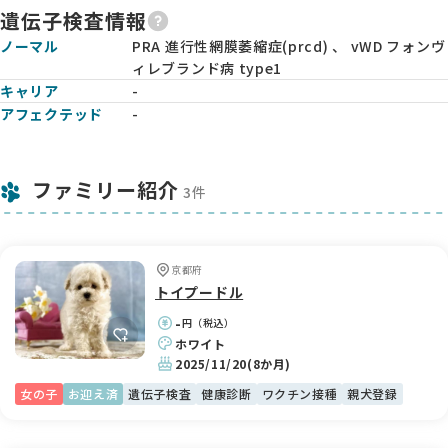
遺伝子検査情報
ノーマル
PRA 進行性網膜萎縮症(prcd) 、 vWD フォンヴ
ィレブランド病 type1
キャリア
-
アフェクテッド
-
ファミリー紹介
3件
京都府
トイプードル
-
円（税込）
ホワイト
2025/11/20
(8か月)
女の子
お迎え済
遺伝子検査
健康診断
ワクチン接種
親犬登録