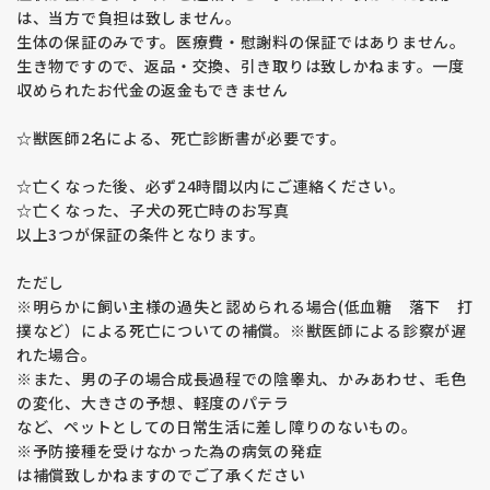
は、当方で負担は致しません。
生体の保証のみです。医療費・慰謝料の保証ではありません。
生き物ですので、返品・交換、引き取りは致しかねます。一度
収められたお代金の返金もできません
☆獣医師2名による、死亡診断書が必要です。
☆亡くなった後、必ず24時間以内にご連絡ください。
☆亡くなった、子犬の死亡時のお写真
以上3つが保証の条件となります。
ただし
※明らかに飼い主様の過失と認められる場合(低血糖 落下 打
撲など）による死亡についての補償。※獣医師による診察が遅
れた場合。
※また、男の子の場合成長過程での陰睾丸、かみあわせ、毛色
の変化、大きさの予想、軽度のパテラ
など、ペットとしての日常生活に差し障りのないもの。
※予防接種を受けなかった為の病気の発症
は補償致しかねますのでご了承ください