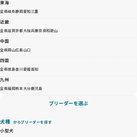
東海
全県
岐阜
静岡
愛知
三重
近畿
全県
滋賀
京都
大阪
兵庫
奈良
和歌山
中国
全県
岡山
広島
山口
四国
全県
徳島
香川
愛媛
高知
九州
全県
福岡
熊本
大分
鹿児島
ブリーダーを選ぶ
犬種
からブリーダーを探す
小型犬