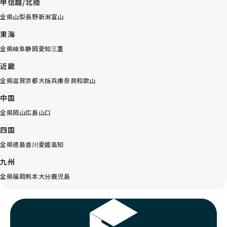
甲信越/北陸
全県
山梨
長野
新潟
富山
東海
全県
岐阜
静岡
愛知
三重
近畿
全県
滋賀
京都
大阪
兵庫
奈良
和歌山
中国
全県
岡山
広島
山口
四国
全県
徳島
香川
愛媛
高知
九州
全県
福岡
熊本
大分
鹿児島