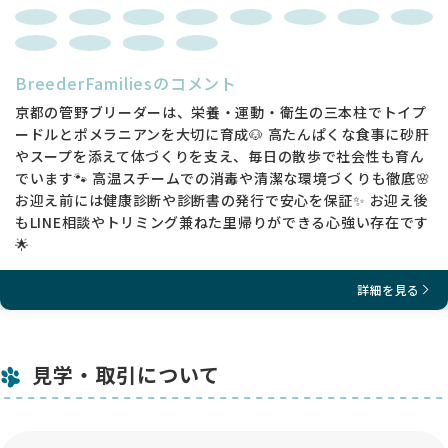
BreederFamiliesのコメント
京都の管野ブリーダーは、栄養・運動・衛生の三本柱でトイプ
ードルとポメラニアンを大切に育成🐶 高たんぱくな食事に砂肝
やスープを添えて体づくりを支え、毎日の散歩で社会性も育ん
でいます🐾 高温スチームでの消毒や清潔な環境づくりも徹底🌸
お迎え前には健康診断や診断書の発行で安心を保証✨ お迎え後
もLINE相談やトリミング兼ねた里帰りができる心強い存在です
🌟
詳細を見る
見学・取引について