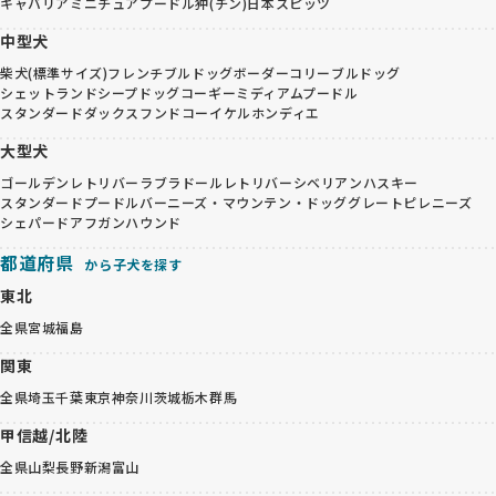
キャバリア
ミニチュアプードル
狆(チン)
日本スピッツ
中型犬
柴犬(標準サイズ)
フレンチブルドッグ
ボーダーコリー
ブルドッグ
シェットランドシープドッグ
コーギー
ミディアムプードル
スタンダードダックスフンド
コーイケルホンディエ
大型犬
ゴールデンレトリバー
ラブラドールレトリバー
シベリアンハスキー
スタンダードプードル
バーニーズ・マウンテン・ドッグ
グレートピレニーズ
シェパード
アフガンハウンド
都道府県
から子犬を探す
東北
全県
宮城
福島
関東
全県
埼玉
千葉
東京
神奈川
茨城
栃木
群馬
甲信越/北陸
全県
山梨
長野
新潟
富山