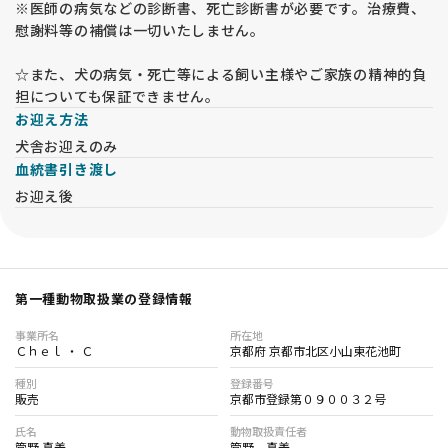
※医師の病気などの診断書、死亡診断書が必要です。治療費、
慰謝料等の補償は一切いたしません。
☆また、犬の病気・死亡等による飼い主様やご家族の精神的負
担についても保証できません。
お迎え方法
犬舎お迎えのみ
血統書引き渡し
お迎え後
第一種動物取扱業の登録情報
事業所名
所在地
Ｃｈｅｌ ・ Ｃ
京都府 京都市北区小山東花池町
種別
登録番号
販売
京都市登録第０９００３２号
氏名
動物取扱責任者
管野 真美
管野 真美