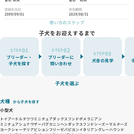
登録年月日
有効期限
2009/09/01
2029/08/31
使い方のステップ
子犬をお迎えするまで
01
02
STEP
STEP
03
STEP
ブリーダー・
ブリーダーに
犬舎の見学
子犬を探す
問い合わせ
子犬を選ぶ
犬種
から子犬を探す
小型犬
トイプードル
チワワ
ミニチュアダックスフンド
ポメラニアン
ミニチュアシュナウザー
パグ
カニンヘンダックスフンド
シーズー
マルチーズ
ヨークシャーテリア
ビションフリーゼ
パピヨン
イタリアングレーハウンド