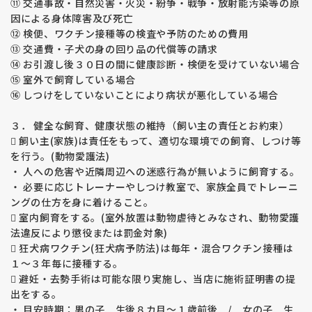
⑪ 交通事故・自然災害・火災・紛争・戦争・放射能汚染等の原
因による身体障害及び死亡
⑫ 検便、ワクチン接種等の検査や予防のための費用
⑬ 交通費・子犬の身の回り品の代償等の請求
⑭ お引渡し後３０日の間に健康診断・検便を受けていない場合
⑮ 室外で飼育している場合
⑯ しつけをしていないことにより病状が悪化している場合
３． 健全な飼育、健康状態の維持（飼い主の責任とお約束）
 飼い主(家族)は責任をもって、適切な環境での飼育、しつけ等
を行う。(動物愛護法)
・ 人への危害や近隣周辺への迷惑行為が無いように飼育する。
・ 必要に応じトレーナーやしつけ教室で、家族全員でトレーニ
ングの仕方を身に着けること。
 室内飼育をする。(室外放置は動物虐待とみなされ、動物愛護
法違反により懲役または罰金対象)
 狂犬病ワクチン(狂犬病予防法)は毎年・混合ワクチン接種は
１～３年毎に接種する。
 避妊・去勢手術は可能な限り実施し、当店に施術証明書の提
出をする。
・ 目安時期：男の子 生後８カ月～１歳前後 / 女の子 生