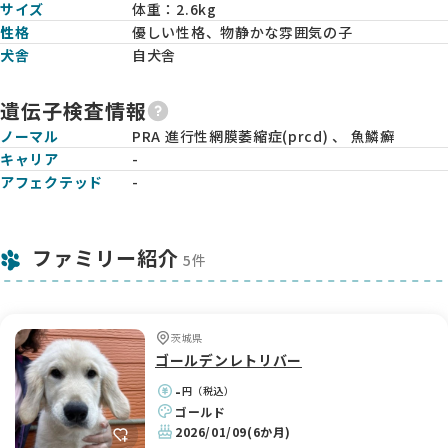
サイズ
体重：
2.6kg
性格
優しい性格、物静かな雰囲気の子
犬舎
自犬舎
遺伝子検査情報
ノーマル
PRA 進行性網膜萎縮症(prcd) 、 魚鱗癬
キャリア
-
アフェクテッド
-
ファミリー紹介
5件
茨城県
ゴールデンレトリバー
-
円（税込）
ゴールド
2026/01/09
(6か月)