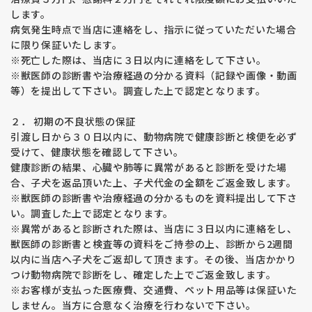
します。
病気発生時点で当店に連絡をし、指示に従っていただいた場合
に限り保証いたします。
※死亡した際は、当店に３日以内に連絡をして下さい。
※獣医師の診断書や治療経過の分かる資料（記録や画像・動画
等）を提出して下さい。調査した上で認定となります。
２． 初期の不良状態の保証
引渡し日から３０日以内に、動物病院で健康診断と検便を必ず
受けて、健康状態を確認して下さい。
健康診断の結果、心臓や肺等に異常があると診断を受けた場
合、子犬を返品頂いた上、子犬代金の全額をご返金致します。
※獣医師の診断書や治療経過の分かるものを資料提出して下さ
い。調査した上で認定となります。
※異常があると診断された際は、当店に３日以内に連絡をし、
獣医師の診断書と検査等の資料をご持参の上、診断から2週間
以内に当店へ子犬をご返却して頂きます。その後、当店かかり
つけ動物病院で診断をし、確定した上でご返金致します。
※お客様が支払った医療費、交通費、ペット用品等は保証いた
しません。当方に合意なく治療を行わないで下さい。