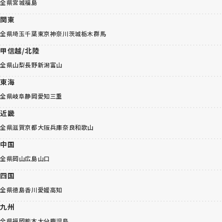
全県
宮城
福島
関東
全県
埼玉
千葉
東京
神奈川
茨城
栃木
群馬
甲信越/北陸
全県
山梨
長野
新潟
富山
東海
全県
岐阜
静岡
愛知
三重
近畿
全県
滋賀
京都
大阪
兵庫
奈良
和歌山
中国
全県
岡山
広島
山口
四国
全県
徳島
香川
愛媛
高知
九州
全県
福岡
熊本
大分
鹿児島