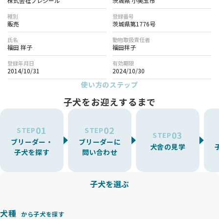
株式会社プレジール
茨城県 小美玉市
種別
登録番号
販売
茨城県第1776号
氏名
動物取扱責任者
福田 祥子
福田祥子
登録年月日
有効期限
2014/10/31
2024/10/30
使い方のステップ
子犬をお迎えするまで
01
02
STEP
STEP
03
STEP
ブリーダー・
ブリーダーに
犬舎の見学
子犬を探す
問い合わせ
子犬を選ぶ
犬種
から子犬を探す