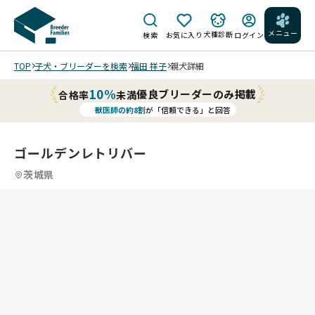
メニュー
犬種診断
検索
お気に入り
ログイン
TOP
子犬・ブリーダーを検索
福田 祥子
親犬詳細
10%
優良ブリーダーのみ掲載
合格率
未満
獣医師の約8割
が「信頼できる」と回答
ゴールデンレトリバー
茨城県