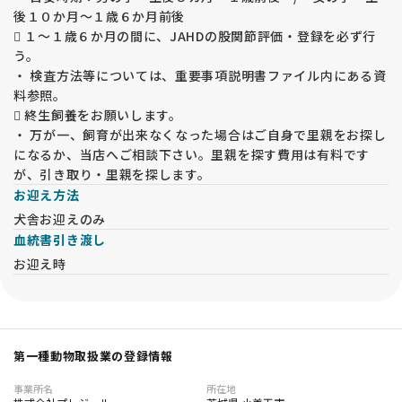
後１０か月～１歳６か月前後
 １～１歳６か月の間に、JAHDの股関節評価・登録を必ず行
う。
・ 検査方法等については、重要事項説明書ファイル内にある資
料参照。
 終生飼養をお願いします。
・ 万が一、飼育が出来なくなった場合はご自身で里親をお探し
になるか、当店へご相談下さい。里親を探す費用は有料です
が、引き取り・里親を探します。
お迎え方法
犬舎お迎えのみ
血統書引き渡し
お迎え時
第一種動物取扱業の登録情報
事業所名
所在地