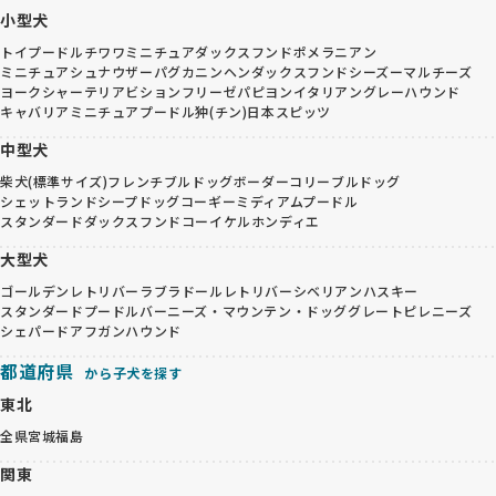
小型犬
トイプードル
チワワ
ミニチュアダックスフンド
ポメラニアン
ミニチュアシュナウザー
パグ
カニンヘンダックスフンド
シーズー
マルチーズ
ヨークシャーテリア
ビションフリーゼ
パピヨン
イタリアングレーハウンド
キャバリア
ミニチュアプードル
狆(チン)
日本スピッツ
中型犬
柴犬(標準サイズ)
フレンチブルドッグ
ボーダーコリー
ブルドッグ
シェットランドシープドッグ
コーギー
ミディアムプードル
スタンダードダックスフンド
コーイケルホンディエ
大型犬
ゴールデンレトリバー
ラブラドールレトリバー
シベリアンハスキー
スタンダードプードル
バーニーズ・マウンテン・ドッグ
グレートピレニーズ
シェパード
アフガンハウンド
都道府県
から子犬を探す
東北
全県
宮城
福島
関東