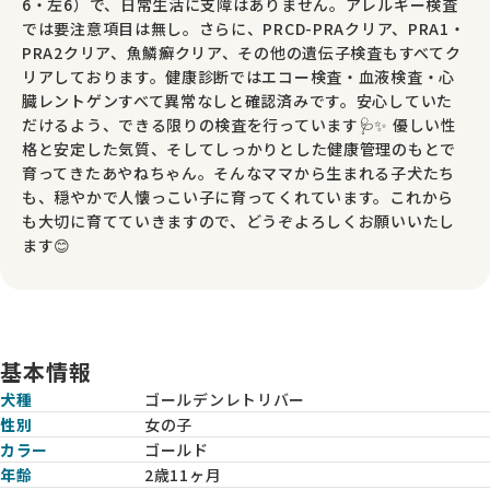
6・左6）で、日常生活に支障はありません。アレルギー検査
では要注意項目は無し。さらに、PRCD-PRAクリア、PRA1・
PRA2クリア、魚鱗癬クリア、その他の遺伝子検査もすべてク
リアしております。健康診断ではエコー検査・血液検査・心
臓レントゲンすべて異常なしと確認済みです。安心していた
だけるよう、できる限りの検査を行っています🩺✨ 優しい性
格と安定した気質、そしてしっかりとした健康管理のもとで
育ってきたあやねちゃん。そんなママから生まれる子犬たち
も、穏やかで人懐っこい子に育ってくれています。これから
も大切に育てていきますので、どうぞよろしくお願いいたし
ます😊
基本情報
犬種
ゴールデンレトリバー
性別
女の子
カラー
ゴールド
年齢
2歳11ヶ月