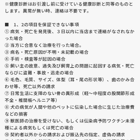
※健康診断はお引渡し前に受けている健康診断と同等のものと
します。異常が無い時、連絡は不要です。
■ 1、2の項目を保証できない事項
① 病気・死亡を発見後、３日以内に当店まで連絡がなされなか
った場合
② 当方に合意なく治療を行った場合。
③ 病名・死亡原因が不明・未記載の場合
④ 手術・検査等が起因の場合
⑤ 飼い主の故意、過失及び飼育上の問題に起因する病気・死亡
ならびに盗難・事故・逃走の場合
⑥ 毛色、毛質、サイズ、体型（耳・尾の形状等）、歯のかみ合
わせ等、死亡以外の請求
⑦ 日常生活に支障のない骨の異形成（軽～中程度の股関節形成
不全・椎間板ヘルニア等）
⑧ 犬の病気が人間や他のペットに伝染した場合に生じた治療費
などの損害
⑨ 獣医師の治療を受けない、もしくは伝染病予防ワクチン未接
種による病気もしくは死亡の場合
⑩ 契約者以外からの請求および振込先の指定、虚偽の請求