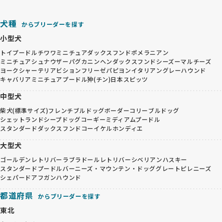
犬種
からブリーダーを探す
小型犬
トイプードル
チワワ
ミニチュアダックスフンド
ポメラニアン
ミニチュアシュナウザー
パグ
カニンヘンダックスフンド
シーズー
マルチーズ
ヨークシャーテリア
ビションフリーゼ
パピヨン
イタリアングレーハウンド
キャバリア
ミニチュアプードル
狆(チン)
日本スピッツ
中型犬
柴犬(標準サイズ)
フレンチブルドッグ
ボーダーコリー
ブルドッグ
シェットランドシープドッグ
コーギー
ミディアムプードル
スタンダードダックスフンド
コーイケルホンディエ
大型犬
ゴールデンレトリバー
ラブラドールレトリバー
シベリアンハスキー
スタンダードプードル
バーニーズ・マウンテン・ドッグ
グレートピレニーズ
シェパード
アフガンハウンド
都道府県
からブリーダーを探す
東北