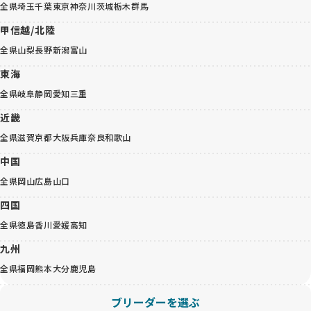
全県
埼玉
千葉
東京
神奈川
茨城
栃木
群馬
甲信越/北陸
全県
山梨
長野
新潟
富山
東海
全県
岐阜
静岡
愛知
三重
近畿
全県
滋賀
京都
大阪
兵庫
奈良
和歌山
中国
全県
岡山
広島
山口
四国
全県
徳島
香川
愛媛
高知
九州
全県
福岡
熊本
大分
鹿児島
ブリーダーを選ぶ