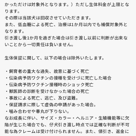
【見学の注意点】
かっただけは対象外となります。）ただし生体料金が上限とな
・購入を前提とした方のみ見学を受け付けています。 子犬を抱
ります。
きたい、見たいだけの方はご遠慮ください。
その際は当該犬は回収させていただきます。
・見学希望の子犬の兄弟犬はご希望に応じてご覧いただけます
また、低血糖による死亡、治療は1か月以内でも補償対象外と
が、他に生まれている子犬を見たいというご要望にはお応えで
なります。
きません。その場合、一度キャンセルし、改めて見学の申し込
引き渡し後1か月を過ぎた場合は引き渡し以前に判断が出来な
みをお願いします。
いことから一切責任は負いません。
・ドッグショーや外掛けの予定により、見学時間の変更やお断
りをする場合がございます。
生体保証に関して、以下の場合は除外いたします。
【予約に関するルール】
・飼育者の重大な過失、故意に基づく死亡
・見学申込順ではなく、 予約金の半額の入金順 で正式な予約
・伝染病予防ワクチンの接種を受けづに死亡した場合
となります。見学時に予約希望をお伝えいただいても、入金が
・伝染病予防ワクチン接種時のショック死亡
ない場合は予約とみなしません。
・獣医師の診断を受けなかった場合の死亡
・見学日時の変更を希望された場合、後からの申し込みと同様
・事故による死亡、逃亡、及び盗難。
の対応となります。
・保証請求に際して虚偽の申請があった場合。
・噛み合わせや睾丸が下りない。
【その他注意事項】
なお成長に伴い、サイズ・カラー・ヘルニア・生殖機能等に欠
・アパートや共同住宅にお住まいの場合、 動物飼育可能な証明
陥が生じた場合でも、仔犬引き渡し時点では正確な判断が不可
書 をご提示いただきます。ご提示がない場合は譲渡をお断りし
能な為クレームは受け付けられません。また、値引き、返金に
ます。