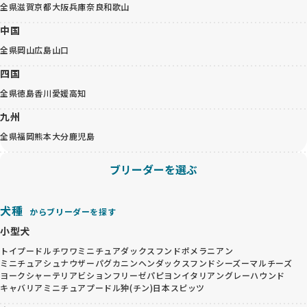
全県
滋賀
京都
大阪
兵庫
奈良
和歌山
中国
全県
岡山
広島
山口
四国
全県
徳島
香川
愛媛
高知
九州
全県
福岡
熊本
大分
鹿児島
ブリーダーを選ぶ
犬種
からブリーダーを探す
小型犬
トイプードル
チワワ
ミニチュアダックスフンド
ポメラニアン
ミニチュアシュナウザー
パグ
カニンヘンダックスフンド
シーズー
マルチーズ
ヨークシャーテリア
ビションフリーゼ
パピヨン
イタリアングレーハウンド
キャバリア
ミニチュアプードル
狆(チン)
日本スピッツ