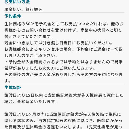
お支払い方法
【見学予約の手続き】
現金払い、銀行振込
・見学は申込順に整理して対応いたします。日時未定の方は優
予約条件
先されませんので、必ず日時を指定してください。後から日時
を指定された方が優先される場合があります。
生体価格の50%を予約金としてお支払いいただければ、他のお
・見学日時の最終受付は 15時 です。
客様からのお問い合わせを受け付けず、商談中の状態へと切り
・見学の際は 人数や来舎方法 を事前に確認し、確定された方
替えさせていただきます。
にのみ住所の近隣案内をお伝えします。
残金につきましては引き渡し日当日にお支払いください。
・ナビに当犬舎の住所が出ないため、指定の近隣住所でご案内
お客様都合によるキャンセルの場合、予約金はご返金は一切致
します。
しませんのでご了承下さい。
・駐車場は1台分のみです。周辺に有料駐車場はありませんの
・予約金が入金確認されるまでは予約とはなりませんので見学
でご注意ください。
希望がありましたら次の方にご覧いただきます。
【健康管理と感染症対策】
その際後の方が先に入金がありましたらその方の予約になりま
・コロナウイルス感染症が5類に分類された後も、マスク着用
す。
をお願いしています。マスク未着用の場合、見学をお断りいた
生体保証
します。
譲渡日より15日以内に当該保証対象犬が先天性疾患で死亡した
・玄関で体温測定を行います。体温が37度以上の場合や咳など
場合、全額返金いたします。
の症状がある場合、見学をお断りすることがあります。
・見学当日および1週間以内に発熱や風邪症状がある場合は、
譲渡日より1ヶ月以内に当該保証対象犬が先天性欠陥で生死に
事前に見学の変更をご連絡ください。
関わる病状のみ、当方指定獣医の診断に基づき、医師にかかっ
た費用及び生体料金の返還をいたします。（先天性疾患が見つ