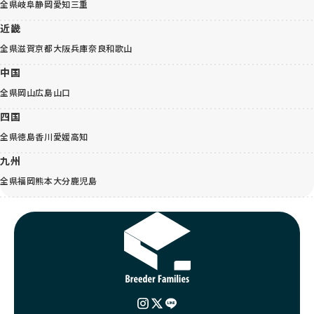
全県
岐阜
静岡
愛知
三重
近畿
全県
滋賀
京都
大阪
兵庫
奈良
和歌山
中国
全県
岡山
広島
山口
四国
全県
徳島
香川
愛媛
高知
九州
全県
福岡
熊本
大分
鹿児島