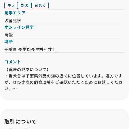
子犬
親犬
兄弟犬
見学エリア
犬舎見学
オンライン見学
可能
場所
千葉県 長生郡長生村七井土
コメント
【実際の見学について】
・当犬舎は千葉県外房の海の近くに位置しています。遠方です
が、ぜひ実際の飼育環境をご確認いただくためにお越しくださ
い。
・見学は 子犬飼育部屋 にて行います。母犬や兄弟犬を必ずご覧
いただき、祖父母犬もご確認いただくことで、子犬の将来の姿
を想像しやすくなります。
・父犬については外交配が中心のため、写真や血統書の写しを
ご覧いただけます。
取引について