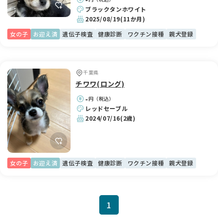
ブラックタンホワイト
2025/08/19
(11か月)
女の子
お迎え済
遺伝子検査
健康診断
ワクチン接種
親犬登録
千葉県
チワワ(ロング)
-
円（税込）
レッドセーブル
2024/07/16
(2歳)
女の子
お迎え済
遺伝子検査
健康診断
ワクチン接種
親犬登録
1