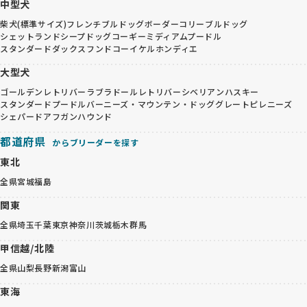
中型犬
柴犬(標準サイズ)
フレンチブルドッグ
ボーダーコリー
ブルドッグ
シェットランドシープドッグ
コーギー
ミディアムプードル
スタンダードダックスフンド
コーイケルホンディエ
大型犬
ゴールデンレトリバー
ラブラドールレトリバー
シベリアンハスキー
スタンダードプードル
バーニーズ・マウンテン・ドッグ
グレートピレニーズ
シェパード
アフガンハウンド
都道府県
からブリーダーを探す
東北
全県
宮城
福島
関東
全県
埼玉
千葉
東京
神奈川
茨城
栃木
群馬
甲信越/北陸
全県
山梨
長野
新潟
富山
東海