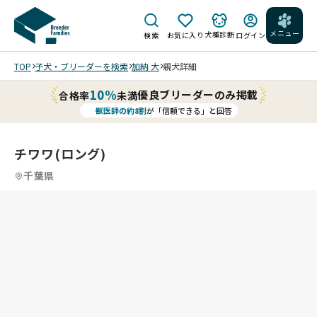
メニュー
犬種診断
検索
お気に入り
ログイン
TOP
子犬・ブリーダーを検索
加納 大
親犬詳細
10%
優良ブリーダーのみ掲載
合格率
未満
獣医師の約8割
が「信頼できる」と回答
チワワ(ロング)
千葉県