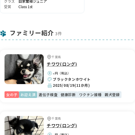
クラス
自家繁殖ジュニア
受賞
Class 1st
ファミリー紹介
3件
千葉県
チワワ(ロング)
-
円（税込）
ブラックタンホワイト
2025/08/19
(11か月)
女の子
お迎え済
遺伝子検査
健康診断
ワクチン接種
親犬登録
千葉県
チワワ(ロング)
-
円（税込）