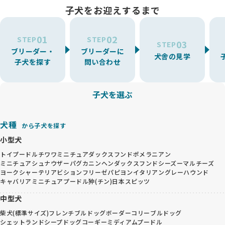
・詳しい手順はお問い合わせいただいた後にご案内します。
子犬をお迎えするまで
01
02
STEP
STEP
03
STEP
ブリーダー・
ブリーダーに
犬舎の見学
子犬を探す
問い合わせ
子犬を選ぶ
犬種
から子犬を探す
小型犬
トイプードル
チワワ
ミニチュアダックスフンド
ポメラニアン
ミニチュアシュナウザー
パグ
カニンヘンダックスフンド
シーズー
マルチーズ
ヨークシャーテリア
ビションフリーゼ
パピヨン
イタリアングレーハウンド
キャバリア
ミニチュアプードル
狆(チン)
日本スピッツ
中型犬
柴犬(標準サイズ)
フレンチブルドッグ
ボーダーコリー
ブルドッグ
シェットランドシープドッグ
コーギー
ミディアムプードル