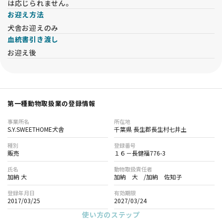
は応じられません。
・65歳以上の方やお一人暮らしの方は、将来の引受けが可能な
お迎え方法
方と同席いただき、承諾書に署名いただきます。（同居の親
犬舎お迎えのみ
族）
血統書引き渡し
・同業者の方は犬舎名を事前にご連絡ください。一度は犬舎に
お迎え後
お越しいただき、現物確認が必須です。これが難しい場合、譲
渡をお断りする場合があります。
【オンライン見学について】
・遠方の方を対象に、LINEを使用したオンライン見学を実施し
第一種動物取扱業の登録情報
ています。通常は関東地方（千葉県、東京都、神奈川県、埼玉
県、茨城県）の方は対象外となります。オンライン見学よりも
事業所名
所在地
実際にお越しいただくことを推奨しています。
S.Y.SWEETHOME犬舎
千葉県 長生郡長生村七井土
・オンライン見学では30分～1時間程度、子犬や親犬、兄弟
種別
登録番号
犬、犬舎の様子をお伝えします。
販売
１６－長健福776-3
・実施には事前の確認事項への回答が必要です。内容によって
氏名
動物取扱責任者
はお断りする場合もございます。
加納 大
加納 大 /加納 佐知子
登録年月日
有効期限
【オンライン見学時の注意事項】
2017/03/25
2027/03/24
・オンライン見学後、予約を希望される場合は、 現物に違いが
使い方のステップ
あった場合のキャンセルやクレームは受け付けられません。