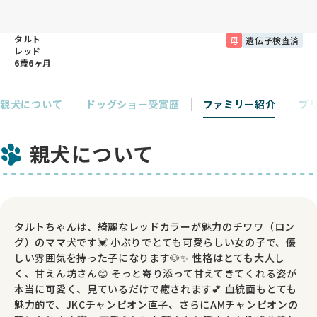
タルト
母
遺伝子検査済
レッド
6歳6ヶ月
親犬について
ドッグショー受賞歴
ファミリー紹介
ブ
親犬について
タルトちゃんは、綺麗なレッドカラーが魅力のチワワ（ロン
グ）のママ犬です💓 小ぶりでとても可愛らしい女の子で、優
しい雰囲気を持った子になります🐶✨️ 性格はとても大人し
く、甘えん坊さん😊 そっと寄り添って甘えてきてくれる姿が
本当に可愛く、見ているだけで癒されます💕 血統面もとても
魅力的で、JKCチャンピオン直子、さらにAMチャンピオンの