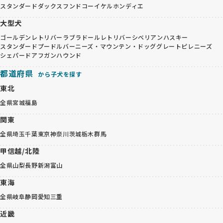
スタンダードダックスフンド
コーイケルホンディエ
大型犬
ゴールデンレトリバー
ラブラドールレトリバー
シベリアンハスキー
スタンダードプードル
バーニーズ・マウンテン・ドッグ
グレートピレニーズ
シェパード
アフガンハウンド
都道府県
から子犬を探す
東北
全県
宮城
福島
関東
全県
埼玉
千葉
東京
神奈川
茨城
栃木
群馬
甲信越/北陸
全県
山梨
長野
新潟
富山
東海
全県
岐阜
静岡
愛知
三重
近畿