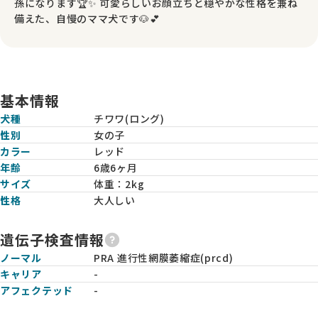
孫になります🏆✨️ 可愛らしいお顔立ちと穏やかな性格を兼ね
備えた、自慢のママ犬です🐶💕
基本情報
犬種
チワワ(ロング)
性別
女の子
カラー
レッド
年齢
6歳6ヶ月
サイズ
体重：
2kg
性格
大人しい
遺伝子検査情報
ノーマル
PRA 進行性網膜萎縮症(prcd)
キャリア
-
アフェクテッド
-