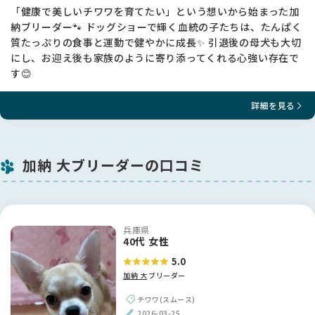
「健康で美しいチワワを育てたい」という想いから始まった加
納ブリーダー🐾 ドッグショーで輝く血統の子たちは、たんぱく
質たっぷりの食事と運動で健やかに成長✨ 引退後の母犬も大切
にし、お迎え後も家族のように寄り添ってくれる心強い存在で
す😊
詳細を見る
加納 大ブリーダーの口コミ
兵庫県
40代 女性
5.0
加納 大
ブリーダー
チワワ(スムース)
2026-03-25