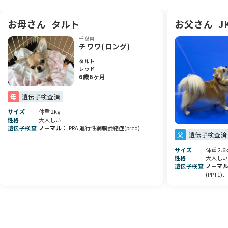
お母さん
タルト
お父さん
J
千葉県
チワワ(ロング)
タルト
レッド
6歳6ヶ月
母
遺伝子検査済
サイズ
体重 2kg
性格
大人しい
遺伝子検査
ノーマル
PRA 進行性網膜萎縮症(prcd)
父
遺伝子検査済
サイズ
体重 2.6
性格
大人しい
遺伝子検査
ノーマ
(PPT1