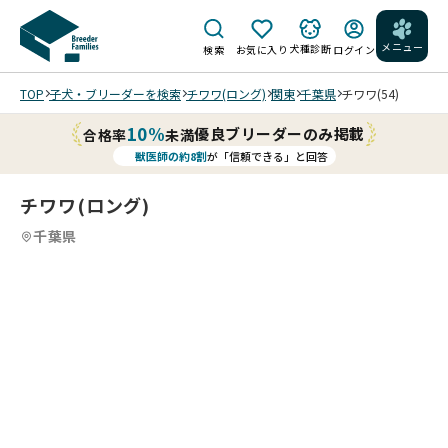
メニュー
犬種診断
検索
お気に入り
ログイン
TOP
子犬・ブリーダーを検索
チワワ(ロング)
関東
千葉県
チワワ(54)
10%
優良ブリーダーのみ掲載
合格率
未満
獣医師の約8割
が「信頼できる」と回答
チワワ(ロング)
千葉県
4
4
4
4
/
/