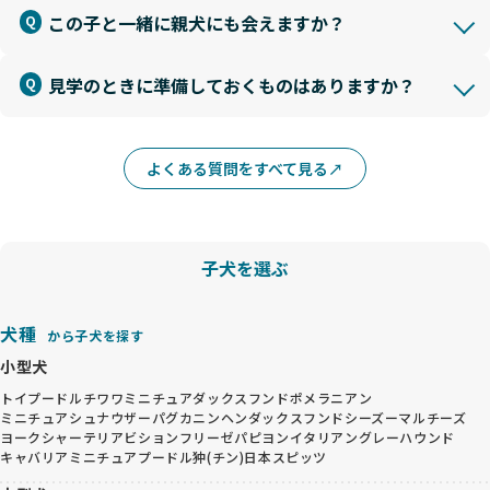
この子と一緒に親犬にも会えますか？
見学のときに準備しておくものはありますか？
よくある質問をすべて見る
子犬を選ぶ
犬種
から子犬を探す
小型犬
トイプードル
チワワ
ミニチュアダックスフンド
ポメラニアン
ミニチュアシュナウザー
パグ
カニンヘンダックスフンド
シーズー
マルチーズ
ヨークシャーテリア
ビションフリーゼ
パピヨン
イタリアングレーハウンド
キャバリア
ミニチュアプードル
狆(チン)
日本スピッツ