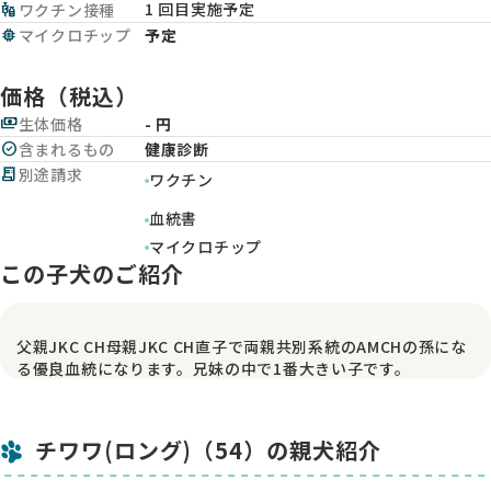
1 回目実施予定
vaccines
ワクチン接種
memory
マイクロチップ
予定
価格（税込）
payments
生体価格
- 円
check_circle
含まれるもの
健康診断
receipt_long
別途請求
ワクチン
血統書
マイクロチップ
この子犬のご紹介
父親JKC CH母親JKC CH直子で両親共別系統のAMCHの孫にな
る優良血統になります。兄妹の中で1番大きい子です。
チワワ(ロング)（54）の親犬紹介