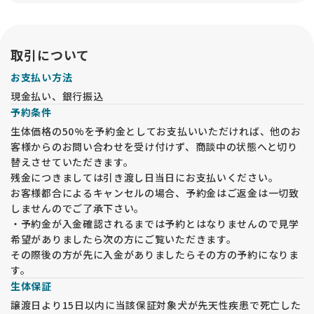
いただき、祖父母犬もご確認いただくことで、子犬の将来の姿
を想像しやすくなります。
・父犬については外交配が中心のため、写真や血統書の写しを
ご覧いただけます。
取引について
お支払い方法
【見学予約の手続き】
現金払い、銀行振込
・見学は申込順に整理して対応いたします。日時未定の方は優
予約条件
先されませんので、必ず日時を指定してください。後から日時
を指定された方が優先される場合があります。
生体価格の50%を予約金としてお支払いいただければ、他のお
・見学日時の最終受付は 15時 です。
客様からのお問い合わせを受け付けず、商談中の状態へと切り
・見学の際は 人数や来舎方法 を事前に確認し、確定された方
替えさせていただきます。
にのみ住所の近隣案内をお伝えします。
残金につきましては引き渡し日当日にお支払いください。
・ナビに当犬舎の住所が出ないため、指定の近隣住所でご案内
お客様都合によるキャンセルの場合、予約金はご返金は一切致
します。
しませんのでご了承下さい。
・駐車場は1台分のみです。周辺に有料駐車場はありませんの
・予約金が入金確認されるまでは予約とはなりませんので見学
でご注意ください。
希望がありましたら次の方にご覧いただきます。
【健康管理と感染症対策】
その際後の方が先に入金がありましたらその方の予約になりま
・コロナウイルス感染症が5類に分類された後も、マスク着用
す。
をお願いしています。マスク未着用の場合、見学をお断りいた
生体保証
します。
譲渡日より15日以内に当該保証対象犬が先天性疾患で死亡した