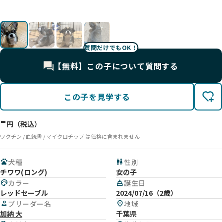
質問だけでもOK！
【無料】この子について質問する
この子を見学する
-
円（税込）
ワクチン / 血統書 / マイクロチップ は価格に含まれません
pets
犬種
wc
性別
チワワ(ロング)
女の子
palette
カラー
cake
誕生日
レッドセーブル
2024/07/16（2歳）
person
ブリーダー名
location_on
地域
加納 大
千葉県