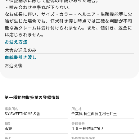
・保証請求に際して虚偽の申請があった場合。
・噛み合わせや睾丸が下りない。
【その他注意事項】
なお成長に伴い、サイズ・カラー・ヘルニア・生殖機能等に欠
・アパートや共同住宅にお住まいの場合、 動物飼育可能な証明
陥が生じた場合でも、仔犬引き渡し時点では正確な判断が不可
書 をご提示いただきます。ご提示がない場合は譲渡をお断りし
能な為クレームは受け付けられません。また、値引き、返金に
ます。
は応じられません。
・65歳以上の方やお一人暮らしの方は、将来の引受けが可能な
お迎え方法
方と同席いただき、承諾書に署名いただきます。（同居の親
犬舎お迎えのみ
族）
血統書引き渡し
・同業者の方は犬舎名を事前にご連絡ください。一度は犬舎に
お迎え後
お越しいただき、現物確認が必須です。これが難しい場合、譲
渡をお断りする場合があります。
【オンライン見学について】
・遠方の方を対象に、LINEを使用したオンライン見学を実施し
第一種動物取扱業の登録情報
ています。通常は関東地方（千葉県、東京都、神奈川県、埼玉
県、茨城県）の方は対象外となります。オンライン見学よりも
事業所名
所在地
実際にお越しいただくことを推奨しています。
S.Y.SWEETHOME犬舎
千葉県 長生郡長生村七井土
・オンライン見学では30分～1時間程度、子犬や親犬、兄弟
種別
登録番号
犬、犬舎の様子をお伝えします。
販売
１６－長健福776-3
・実施には事前の確認事項への回答が必要です。内容によって
氏名
動物取扱責任者