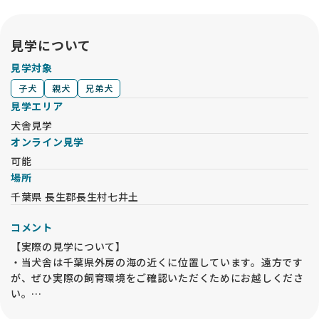
見学について
見学対象
子犬
親犬
兄弟犬
見学エリア
犬舎見学
オンライン見学
可能
場所
千葉県 長生郡長生村七井土
コメント
【実際の見学について】
・当犬舎は千葉県外房の海の近くに位置しています。遠方です
が、ぜひ実際の飼育環境をご確認いただくためにお越しくださ
い。
・見学は 子犬飼育部屋 にて行います。母犬や兄弟犬を必ずご覧