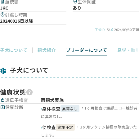
description
血統書
verified_user
生体保証
JKC
あり
schedule
引渡し時期
20240916日以降
子犬ID
54
2024/09/30 更新
子犬について
親犬紹介
ブリーダーについて
見学・取
子犬について
健康状態
biotech
遺伝子検査
両親犬実施
medical_services
健康診断
：1ヶ月検査で頭部エコー触診共
身体検査
異常なし
に異常なし。
：2ヶ月ワクチン接種の際実施いた
便検査
実施予定
します。