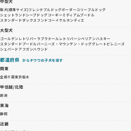
中型犬
柴犬(標準サイズ)
フレンチブルドッグ
ボーダーコリー
ブルドッグ
シェットランドシープドッグ
コーギー
ミディアムプードル
スタンダードダックスフンド
コーイケルホンディエ
大型犬
ゴールデンレトリバー
ラブラドールレトリバー
シベリアンハスキー
スタンダードプードル
バーニーズ・マウンテン・ドッグ
グレートピレニーズ
シェパード
アフガンハウンド
都道府県
からチワワの子犬を探す
関東
全県
千葉
東京
栃木
甲信越/北陸
新潟
東海
静岡
近畿