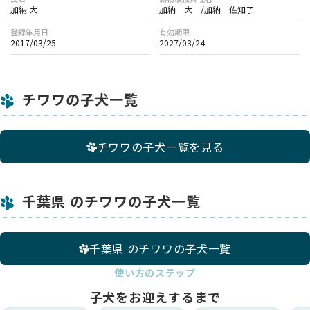
はお断りする場合もございます。
加納 大
加納 大 /加納 佐知子
登録年月日
有効期限
【オンライン見学時の注意事項】
2017/03/25
2027/03/24
・オンライン見学後、予約を希望される場合は、 現物に違いが
あった場合のキャンセルやクレームは受け付けられません。
・詳しい手順はお問い合わせいただいた後にご案内します。
チワワの子犬一覧
チワワの子犬一覧を見る
千葉県 のチワワの子犬一覧
千葉県 のチワワの子犬一覧
使い方のステップ
子犬をお迎えするまで