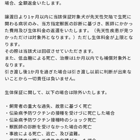
・玄関で体温測定を行います。体温が37度以上の場合や咳など
場合、全額返金いたします。
の症状がある場合、見学をお断りすることがあります。
・見学当日および1週間以内に発熱や風邪症状がある場合は、
譲渡日より1ヶ月以内に当該保証対象犬が先天性欠陥で生死に
事前に見学の変更をご連絡ください。
関わる病状のみ、当方指定獣医の診断に基づき、医師にかかっ
た費用及び生体料金の返還をいたします。（先天性疾患が見つ
【見学の注意点】
かっただけは対象外となります。）ただし生体料金が上限とな
・購入を前提とした方のみ見学を受け付けています。 子犬を抱
ります。
きたい、見たいだけの方はご遠慮ください。
その際は当該犬は回収させていただきます。
・見学希望の子犬の兄弟犬はご希望に応じてご覧いただけます
また、低血糖による死亡、治療は1か月以内でも補償対象外と
が、他に生まれている子犬を見たいというご要望にはお応えで
なります。
きません。その場合、一度キャンセルし、改めて見学の申し込
引き渡し後1か月を過ぎた場合は引き渡し以前に判断が出来な
みをお願いします。
いことから一切責任は負いません。
・ドッグショーや外掛けの予定により、見学時間の変更やお断
りをする場合がございます。
生体保証に関して、以下の場合は除外いたします。
【予約に関するルール】
・飼育者の重大な過失、故意に基づく死亡
・見学申込順ではなく、 予約金の半額の入金順 で正式な予約
・伝染病予防ワクチンの接種を受けづに死亡した場合
となります。見学時に予約希望をお伝えいただいても、入金が
・伝染病予防ワクチン接種時のショック死亡
ない場合は予約とみなしません。
・獣医師の診断を受けなかった場合の死亡
・見学日時の変更を希望された場合、後からの申し込みと同様
・事故による死亡、逃亡、及び盗難。
の対応となります。