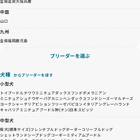
全県
滋賀
大阪
兵庫
中国
山口
九州
全県
福岡
鹿児島
ブリーダーを選ぶ
犬種
からブリーダーを探す
小型犬
トイプードル
チワワ
ミニチュアダックスフンド
ポメラニアン
ミニチュアシュナウザー
パグ
カニンヘンダックスフンド
シーズー
マルチーズ
ヨークシャーテリア
ビションフリーゼ
パピヨン
イタリアングレーハウンド
キャバリア
ミニチュアプードル
狆(チン)
日本スピッツ
中型犬
柴犬(標準サイズ)
フレンチブルドッグ
ボーダーコリー
ブルドッグ
シェットランドシープドッグ
コーギー
ミディアムプードル