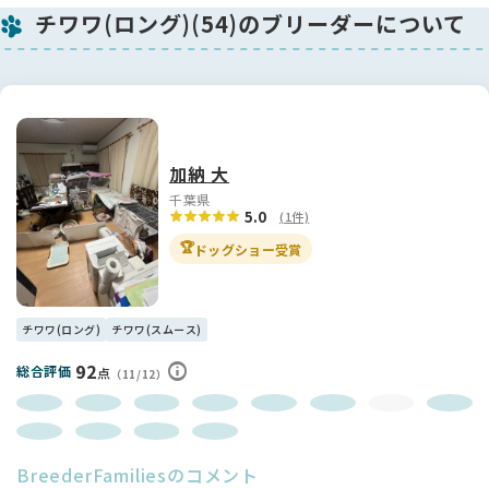
チワワ(ロング)(54)のブリーダーについて
加納 大
千葉県
5.0
(1件)
🏆
ドッグショー受賞
チワワ(ロング)
チワワ(スムース)
92
総合評価
点
（11/12）
BreederFamiliesのコメント