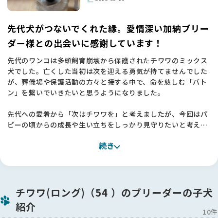
先代犬がつないでくれた縁。愛情深い加納ブリー
ダー様との出会いに感謝しています！
先代のワンコは多頭飼育崩壊から保護されたチワワのミックス
犬でした。亡くした当初は次を迎える勇気が持てませんでした
が、葬儀場や保護活動の方々と接する中で、命を慈しむ「バト
ン」を繋いでいきたいと思うようになりました。
先代への愛着から「次はチワワを」と考えましたが、今回はパ
ピーの頃からの成長や生い立ちをしっかり見守りたいと考え、
信頼できるブリーダーさんからお迎えすることを決めました。
続き
関西圏では理想のスムースコートチワワになかなか出会えず、
関東まで視野を広げて探したところ、加納ブリーダー様の子に
直感で「この子だ！」と確信しました🐶
加納さんは、お迎えにあたってのルールなど、最初は「少し厳
チワワ(ロング)（54 ）のブリーダーの子犬
しいのかな？」と緊張しましたが、すべては子犬への深い愛情
紹介
ゆえ。理由を聞けば納得することばかりで、初めてのパピーを
10件