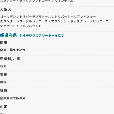
スタンダードダックスフンド
コーイケルホンディエ
大型犬
ゴールデンレトリバー
ラブラドールレトリバー
シベリアンハスキー
スタンダードプードル
バーニーズ・マウンテン・ドッグ
グレートピレニーズ
シェパード
アフガンハウンド
都道府県
からチワワのブリーダーを探す
関東
全県
千葉
東京
栃木
甲信越/北陸
新潟
東海
静岡
近畿
全県
滋賀
大阪
兵庫
中国
山口