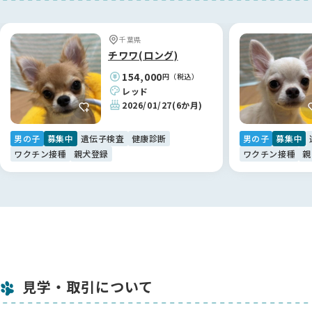
飼育する私にとって、細かく相談に乗っていただける体制は本
当に心強いです。
「甘やかしすぎだよ」と正直にアドバイスをいただける関係に
千葉県
なれたことも、加納さんの真摯なお人柄のおかげだと感謝して
チワワ(ロング)
います。✨
154,000
円（税込）
レッド
【BreederFamiliesへ】
2026/01/27
(6か月)
加納ブリーダー様との素敵なご縁を繋いでくれたのが、
BreederFamiliesでした！Instagramのリールがきっかけでし
男の子
募集中
遺伝子検査
健康診断
男の子
募集中
たが、サイトの「健全なブリーディング」への姿勢にとても安
ワクチン接種
親犬登録
ワクチン接種
親
心感を覚えました。
特に助かったのは、BreederFamiliesの方とLINEで直接繋がれ
る仕組みです😊
ブリーダーさん本人には少し聞きにくいような細かな質問も、
BreederFamiliesの方が間に入ってくださることでスムーズに
解決できました。
単なる仲介サイトではなく、お迎え側の不安に寄り添ってくれ
る素晴らしいプラットフォームです！利用して本当に良かった
見学・取引について
です。🐾