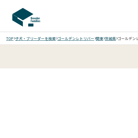
TOP
子犬・ブリーダーを検索
ゴールデンレトリバー
関東
茨城県
ゴールデンレ
2
12
5
12
6
12
7
12
8
12
9
10
12
11
12
12
12
12
12
/
/
/
/
/
/
/
/
/