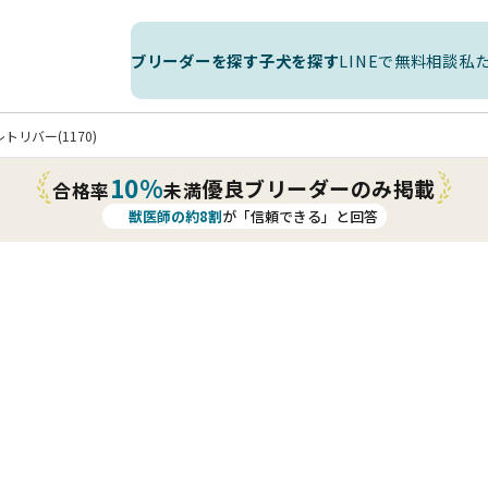
ブリーダーを探す
子犬を探す
LINEで無料相談
私
トリバー(1170)
10%
優良ブリーダーのみ掲載
合格率
未満
獣医師の約8割
が「信頼できる」と回答