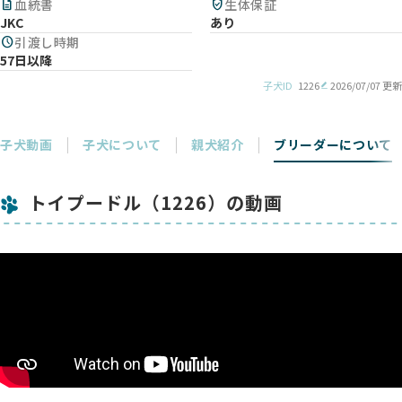
description
血統書
verified_user
生体保証
JKC
あり
schedule
引渡し時期
57日以降
子犬ID
1226
2026/07/07 更新
子犬動画
子犬について
親犬紹介
ブリーダーについて
トイプードル（1226）の動画