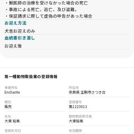
・獣医師の治療を受けなかった場合の死亡
・事故による死亡、逃亡、及び盗難。
・保証請求に際して虚偽の申告があった場合
お迎え方法
犬舎お迎えのみ
血統書引き渡し
お迎え後
第一種動物取扱業の登録情報
事業所名
所在地
Enchante
奈良県 生駒市さつき台
種別
登録番号
販売
第1223013
氏名
動物取扱責任者
大東 裕美
大東裕美
登録年月日
有効期限