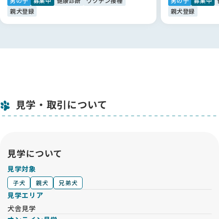
男の子
募集中
健康診断
ワクチン接種
男の子
募集中
noteも拝読して「ここなら間違いない」と確信しました。当時
親犬登録
親犬登録
はまだ関西圏の登録ブリーダーさんが少なかったのですが、他
ではなくBreederFamiliesさんにお願いしたいと思い相談しま
した。
実際にお迎えする何か月も前から、犬種選びの段階からLINEで
丁寧に相談に乗っていただき、初心者にとってこれほど心強い
ことはありませんでした。
素晴らしいご縁を繋いでいただき、感謝しています！😊
見学・取引について
見学について
見学対象
子犬
親犬
兄弟犬
見学エリア
犬舎見学