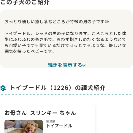
この子犬のご紹介
おっとり優しい癒し系なところが特徴の男の子です🐶
トイプードル、レッドの男の子になります。ころころとした体
型にふわふわの巻き毛で、思わず抱きしめたくなるようなとて
も可愛い子です✨見ているだけでほっとするような、優しい雰
囲気を持ったベビーです。
🐾 おっとり優しい性格
続きを表示する
性格はとてもおっとりしていて優しく、癒し系の男の子です。
のんびりした雰囲気で、そばにいると自然と気持ちが和むよう
な可愛さがあります😊
トイプードル（1226）の親犬紹介
💕 甘えん坊で人が大好き
とても甘えん坊で人懐っこく、近づくと嬉しそうに寄ってきて
くれる愛嬌たっぷりの子です。抱っこされるのも大好きで、腕
の中で安心したようにしている姿もとても可愛いですよ。
お母さん
スリンキー ちゃん
奈良県
可愛らしい見た目と優しい性格をあわせ持った、とても魅力的
トイプードル
な男の子です。実際に会っていただくと、きっとこの子の可愛