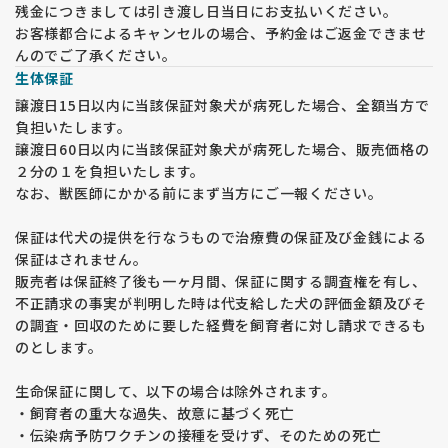
残金につきましては引き渡し日当日にお支払いください。
お客様都合によるキャンセルの場合、予約金はご返金できませ
んのでご了承ください。
生体保証
譲渡日15日以内に当該保証対象犬が病死した場合、全額当方で
負担いたします。
譲渡日60日以内に当該保証対象犬が病死した場合、販売価格の
２分の１を負担いたします。
なお、獣医師にかかる前にまず当方にご一報ください。
保証は代犬の提供を行なうもので治療費の保証及び金銭による
保証はされません。
販売者は保証終了後も一ヶ月間、保証に関する調査権を有し、
不正請求の事実が判明した時は代支給した犬の評価金額及びそ
の調査・回収のために要した経費を飼育者に対し請求できるも
のとします。
生命保証に関して、以下の場合は除外されます。
・飼育者の重大な過失、故意に基づく死亡
・伝染病予防ワクチンの接種を受けず、そのための死亡