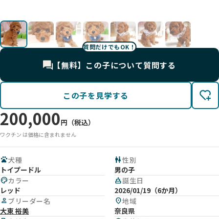
影
影
影
影
影
影
質問だけでもOK！
【無料】この子について質問する
この子を見学する
200,000
円（税込）
ワクチン は価格に含まれません
pets
犬種
wc
性別
トイプードル
男の子
palette
カラー
cake
誕生日
レッド
2026/01/19（6か月）
person
ブリーダー名
location_on
地域
大東 裕美
奈良県