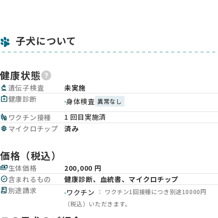
子犬について
健康状態
biotech
遺伝子検査
未実施
medical_services
健康診断
身体検査
異常なし
1 回目実施済
vaccines
ワクチン接種
memory
マイクロチップ
済み
価格（税込）
payments
生体価格
200,000 円
check_circle
含まれるもの
健康診断、血統書、マイクロチップ
receipt_long
別途請求
： ワクチン1回接種につき別途10000円
ワクチン
（税込）いただきます。