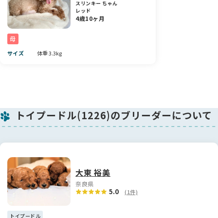
さをもっと感じていただけると思いますので、ぜひ見学にいら
スリンキー ちゃん
してください🐶💕
レッド
4歳10ヶ月
素敵なご縁をお待ちしております。
母
サイズ
体重 3.3kg
トイプードル(1226)のブリーダーについて
大東 裕美
奈良県
5.0
(1件)
トイプードル