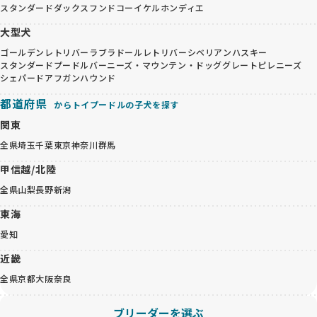
スタンダードダックスフンド
コーイケルホンディエ
大型犬
ゴールデンレトリバー
ラブラドールレトリバー
シベリアンハスキー
スタンダードプードル
バーニーズ・マウンテン・ドッグ
グレートピレニーズ
シェパード
アフガンハウンド
都道府県
からトイプードルの子犬を探す
関東
全県
埼玉
千葉
東京
神奈川
群馬
甲信越/北陸
全県
山梨
長野
新潟
東海
愛知
近畿
全県
京都
大阪
奈良
ブリーダーを選ぶ