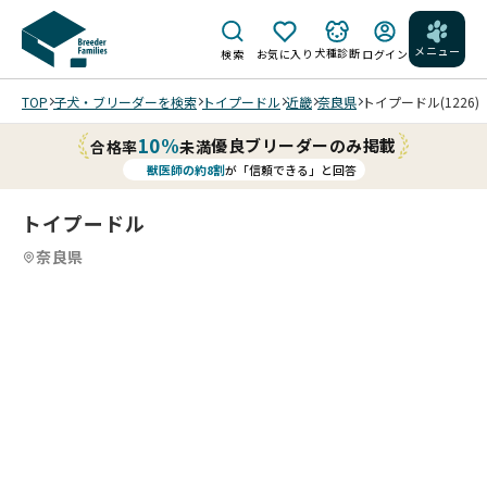
メニュー
犬種診断
検索
お気に入り
ログイン
TOP
子犬・ブリーダーを検索
トイプードル
近畿
奈良県
トイプードル(1226)
10%
優良ブリーダーのみ掲載
合格率
未満
獣医師の約8割
が「信頼できる」と回答
トイプードル
奈良県
7
4
7
5
7
6
7
7
7
7
/
/
/
/
/
202
202
202
202
202
202
6/0
6/0
6/0
6/0
6/0
6/0
4/0
4/0
4/0
3/0
3/0
3/0
3 撮
3 撮
3 撮
5 撮
5 撮
5 撮