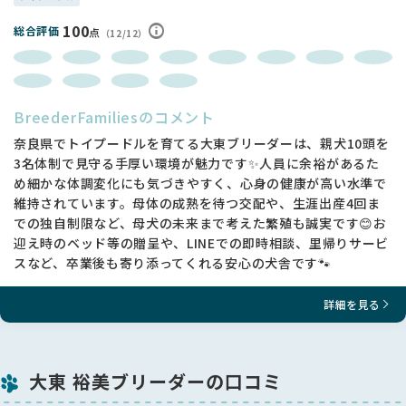
100
総合評価
点
（12/12）
BreederFamiliesのコメント
奈良県でトイプードルを育てる大東ブリーダーは、親犬10頭を
3名体制で見守る手厚い環境が魅力です✨人員に余裕があるた
め細かな体調変化にも気づきやすく、心身の健康が高い水準で
維持されています。母体の成熟を待つ交配や、生涯出産4回ま
での独自制限など、母犬の未来まで考えた繁殖も誠実です😊お
迎え時のベッド等の贈呈や、LINEでの即時相談、里帰りサービ
スなど、卒業後も寄り添ってくれる安心の犬舎です🐾
詳細を見る
大東 裕美ブリーダーの口コミ