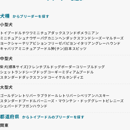
犬種
からブリーダーを探す
小型犬
トイプードル
チワワ
ミニチュアダックスフンド
ポメラニアン
ミニチュアシュナウザー
パグ
カニンヘンダックスフンド
シーズー
マルチーズ
ヨークシャーテリア
ビションフリーゼ
パピヨン
イタリアングレーハウンド
キャバリア
ミニチュアプードル
狆(チン)
日本スピッツ
中型犬
柴犬(標準サイズ)
フレンチブルドッグ
ボーダーコリー
ブルドッグ
シェットランドシープドッグ
コーギー
ミディアムプードル
スタンダードダックスフンド
コーイケルホンディエ
大型犬
ゴールデンレトリバー
ラブラドールレトリバー
シベリアンハスキー
スタンダードプードル
バーニーズ・マウンテン・ドッグ
グレートピレニーズ
シェパード
アフガンハウンド
都道府県
からトイプードルのブリーダーを探す
関東