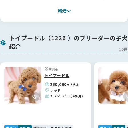
対して本当に深い愛情を持って接しているのが伝わってきまし
続き
たし、親犬（お母さん犬）の性格までしっかり把握して説明し
てくださったので、安心してお迎えを決めることができまし
た。
お迎えしてからは大変なこともありましたが、今は本当に幸せ
トイプードル（1226 ）のブリーダーの子犬
な毎日です！ 一度、ケージの外に置いていたものを誤飲してし
紹介
まった際、パニックになりながらLINEをしたのですが、すぐに
10件
返信をいただけて本当に救われました。お迎えから1週間は毎
日のようにお電話で相談に乗ってくださり、ここまで親身にな
ってくれる方は他にいないと思います。大東さんに出会えて本
奈良県
当に良かったです🐕
トイプードル
250,000
円（税込）
【BreederFamiliesへ】
レッド
ブリーダーさん探しにあたって、大手サイトや個人のHPもたく
2026/03/09
(4か月)
さん見ましたが、正直どこを信頼していいのか判断がつきませ
んでした。そんな中で検索して見つけたのがBreederFamilies
さんでした！
掲載されている選定基準にとても説得力があり、代表の方の