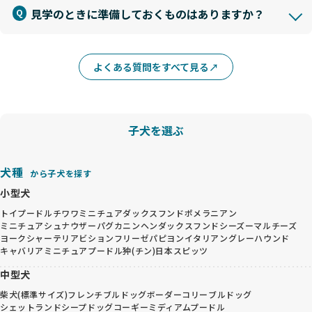
見学のときに準備しておくものはありますか？
よくある質問をすべて見る
子犬を選ぶ
犬種
から子犬を探す
小型犬
トイプードル
チワワ
ミニチュアダックスフンド
ポメラニアン
ミニチュアシュナウザー
パグ
カニンヘンダックスフンド
シーズー
マルチーズ
ヨークシャーテリア
ビションフリーゼ
パピヨン
イタリアングレーハウンド
キャバリア
ミニチュアプードル
狆(チン)
日本スピッツ
中型犬
柴犬(標準サイズ)
フレンチブルドッグ
ボーダーコリー
ブルドッグ
シェットランドシープドッグ
コーギー
ミディアムプードル