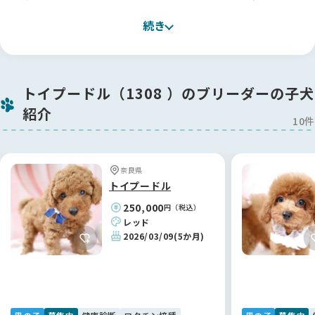
対して本当に深い愛情を持って接しているのが伝わってきまし
続き
たし、親犬（お母さん犬）の性格までしっかり把握して説明し
てくださったので、安心してお迎えを決めることができまし
た。
お迎えしてからは大変なこともありましたが、今は本当に幸せ
トイプードル（1308 ）のブリーダーの子犬
な毎日です！ 一度、ケージの外に置いていたものを誤飲してし
紹介
まった際、パニックになりながらLINEをしたのですが、すぐに
10件
返信をいただけて本当に救われました。お迎えから1週間は毎
日のようにお電話で相談に乗ってくださり、ここまで親身にな
ってくれる方は他にいないと思います。大東さんに出会えて本
奈良県
当に良かったです🐕
トイプードル
250,000
円（税込）
【BreederFamiliesへ】
レッド
ブリーダーさん探しにあたって、大手サイトや個人のHPもたく
2026/03/09
(5か月)
さん見ましたが、正直どこを信頼していいのか判断がつきませ
んでした。そんな中で検索して見つけたのがBreederFamilies
さんでした！
掲載されている選定基準にとても説得力があり、代表の方の