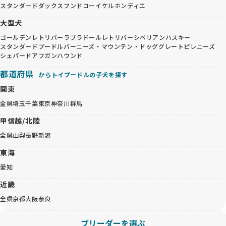
スタンダードダックスフンド
コーイケルホンディエ
大型犬
ゴールデンレトリバー
ラブラドールレトリバー
シベリアンハスキー
スタンダードプードル
バーニーズ・マウンテン・ドッグ
グレートピレニーズ
シェパード
アフガンハウンド
都道府県
からトイプードルの子犬を探す
関東
全県
埼玉
千葉
東京
神奈川
群馬
甲信越/北陸
全県
山梨
長野
新潟
東海
愛知
近畿
全県
京都
大阪
奈良
ブリーダーを選ぶ