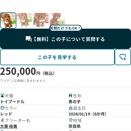
影
影
影
影
質問だけでもOK！
【無料】この子について質問する
この子を見学する
250,000
円（税込）
ワクチン は価格に含まれません
pets
犬種
wc
性別
トイプードル
男の子
palette
カラー
cake
誕生日
レッド
2026/01/19（6か月）
person
ブリーダー名
location_on
地域
大東 裕美
奈良県