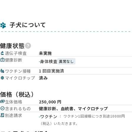
子犬について
健康状態
biotech
遺伝子検査
未実施
medical_services
健康診断
身体検査
異常なし
1 回目実施済
vaccines
ワクチン接種
memory
マイクロチップ
済み
価格（税込）
payments
生体価格
250,000 円
check_circle
含まれるもの
健康診断、血統書、マイクロチップ
receipt_long
別途請求
： ワクチン1回接種につき別途10000円
ワクチン
（税込）いただきます。