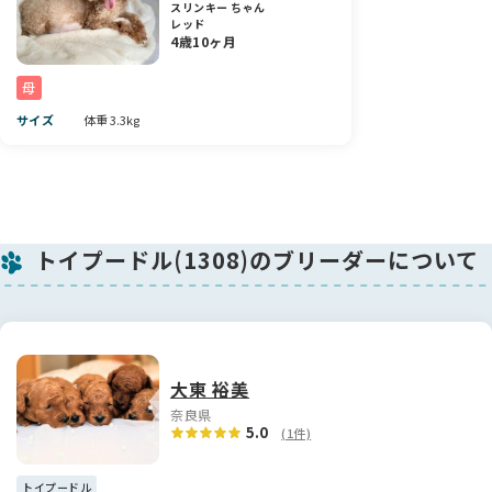
ールしてくる姿もとても愛らしいですよ❤️
スリンキー ちゃん
レッド
4歳10ヶ月
可愛さと優しさを兼ね備えた、とっても魅力的な男の子です🐶
💕
母
素敵なご縁をお待ちしております✨
サイズ
体重 3.3kg
トイプードル(1308)のブリーダーについて
大東 裕美
奈良県
5.0
(1件)
トイプードル