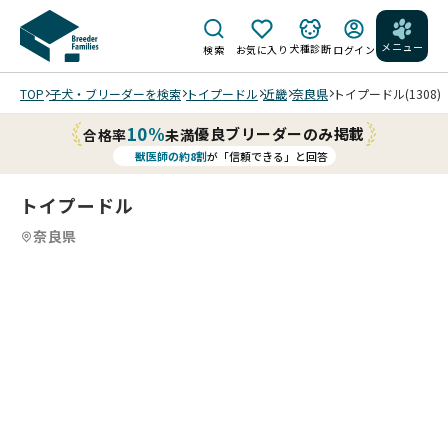
メニュー
犬種診断
検索
お気に入り
ログイン
TOP
子犬・ブリーダーを検索
トイプードル
近畿
奈良県
トイプードル(1308)
10%
優良ブリーダーのみ掲載
合格率
未満
獣医師の約8割
が「信頼できる」と回答
トイプードル
奈良県
4
4
4
4
/
/
202
202
202
202
6/0
6/0
6/0
6/0
4/0
4/0
4/0
4/0
3 撮
3 撮
3 撮
3 撮