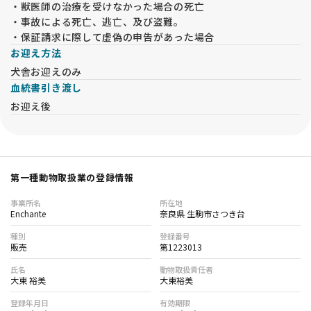
・獣医師の治療を受けなかった場合の死亡
・事故による死亡、逃亡、及び盗難。
・保証請求に際して虚偽の申告があった場合
お迎え方法
犬舎お迎えのみ
血統書引き渡し
お迎え後
第一種動物取扱業の登録情報
事業所名
所在地
Enchante
奈良県 生駒市さつき台
種別
登録番号
販売
第1223013
氏名
動物取扱責任者
大東 裕美
大東裕美
登録年月日
有効期限