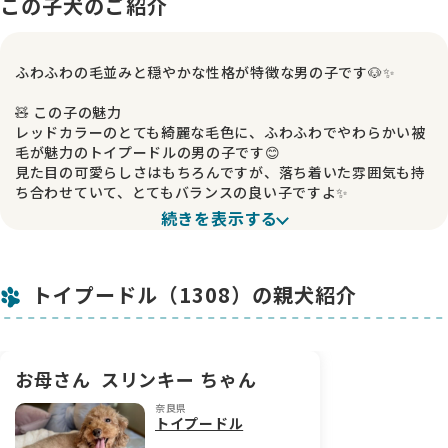
この子犬のご紹介
ふわふわの毛並みと穏やかな性格が特徴な男の子です🐶✨
🧸 この子の魅力
レッドカラーのとても綺麗な毛色に、ふわふわでやわらかい被
毛が魅力のトイプードルの男の子です😊
見た目の可愛らしさはもちろんですが、落ち着いた雰囲気も持
ち合わせていて、とてもバランスの良い子ですよ✨
続きを表示する
💗 性格について
とっても甘えん坊で、人が大好きな可愛い性格をしています💕
そっと寄り添ってくるような優しさがあり、一緒にいると癒さ
トイプードル（1308）の親犬紹介
れること間違いなしです☺️
穏やかで落ち着きもあるので、初めてわんちゃんを迎える方に
もおすすめできる子です🍀
✨ 日々の様子
お母さん
スリンキー ちゃん
普段からのんびりとした性格で、マイペースに過ごしています
奈良県
🐾
トイプードル
人のそばにいることが大好きで、甘えたいときはしっかりアピ