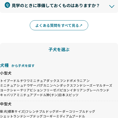
見学のときに準備しておくものはありますか？
よくある質問をすべて見る
子犬を選ぶ
犬種
から子犬を探す
小型犬
トイプードル
チワワ
ミニチュアダックスフンド
ポメラニアン
ミニチュアシュナウザー
パグ
カニンヘンダックスフンド
シーズー
マルチーズ
ヨークシャーテリア
ビションフリーゼ
パピヨン
イタリアングレーハウンド
キャバリア
ミニチュアプードル
狆(チン)
日本スピッツ
中型犬
柴犬(標準サイズ)
フレンチブルドッグ
ボーダーコリー
ブルドッグ
シェットランドシープドッグ
コーギー
ミディアムプードル