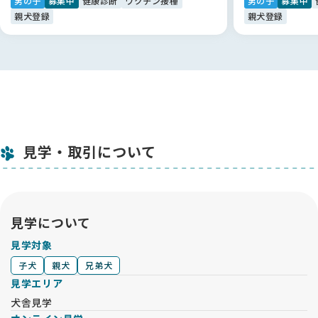
男の子
募集中
健康診断
ワクチン接種
男の子
募集中
noteも拝読して「ここなら間違いない」と確信しました。当時
親犬登録
親犬登録
はまだ関西圏の登録ブリーダーさんが少なかったのですが、他
ではなくBreederFamiliesさんにお願いしたいと思い相談しま
した。
実際にお迎えする何か月も前から、犬種選びの段階からLINEで
丁寧に相談に乗っていただき、初心者にとってこれほど心強い
ことはありませんでした。
素晴らしいご縁を繋いでいただき、感謝しています！😊
見学・取引について
見学について
見学対象
子犬
親犬
兄弟犬
見学エリア
犬舎見学