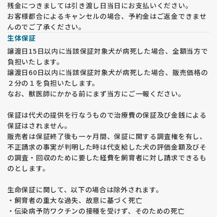
残金につきましては引き渡し日当日にお支払いください。
お客様都合によるキャンセルの場合、予約金はご返金できませ
んのでご了承ください。
生体保証
譲渡日15日以内に当該保証対象犬が病死した場合、全額当方で
負担いたします。
譲渡日60日以内に当該保証対象犬が病死した場合、販売価格の
２分の１を負担いたします。
なお、獣医師にかかる前にまず当方にご一報ください。
保証は代犬の提供を行なうもので治療費の保証及び金銭による
保証はされません。
販売者は保証終了後も一ヶ月間、保証に関する調査権を有し、
不正請求の事実が判明した時は代支給した犬の評価金額及びそ
の調査・回収のために要した経費を飼育者に対し請求できるも
のとします。
生命保証に関して、以下の場合は除外されます。
・飼育者の重大な過失、故意に基づく死亡
・伝染病予防ワクチンの接種を受けず、そのための死亡