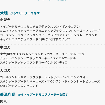
犬種
からブリーダーを探す
小型犬
トイプードル
チワワ
ミニチュアダックスフンド
ポメラニアン
ミニチュアシュナウザー
パグ
カニンヘンダックスフンド
シーズー
マルチーズ
ヨークシャーテリア
ビションフリーゼ
パピヨン
イタリアングレーハウンド
キャバリア
ミニチュアプードル
狆(チン)
日本スピッツ
中型犬
柴犬(標準サイズ)
フレンチブルドッグ
ボーダーコリー
ブルドッグ
シェットランドシープドッグ
コーギー
ミディアムプードル
スタンダードダックスフンド
コーイケルホンディエ
大型犬
ゴールデンレトリバー
ラブラドールレトリバー
シベリアンハスキー
スタンダードプードル
バーニーズ・マウンテン・ドッグ
グレートピレニーズ
シェパード
アフガンハウンド
都道府県
からトイプードルのブリーダーを探す
関東