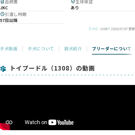
description
血統書
verified_user
生体保証
JKC
あり
schedule
引渡し時期
57日以降
子犬ID
1308
2026/07/07 更新
子犬動画
子犬について
親犬紹介
ブリーダーについて
トイプードル（1308）の動画