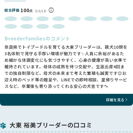
100
総合評価
点
（12/12）
BreederFamiliesのコメント
奈良県でトイプードルを育てる大東ブリーダーは、親犬10頭を
3名体制で見守る手厚い環境が魅力です✨人員に余裕があるた
め細かな体調変化にも気づきやすく、心身の健康が高い水準で
維持されています。母体の成熟を待つ交配や、生涯出産4回ま
での独自制限など、母犬の未来まで考えた繁殖も誠実です😊お
迎え時のベッド等の贈呈や、LINEでの即時相談、里帰りサービ
スなど、卒業後も寄り添ってくれる安心の犬舎です🐾
詳細を見る
大東 裕美ブリーダーの口コミ