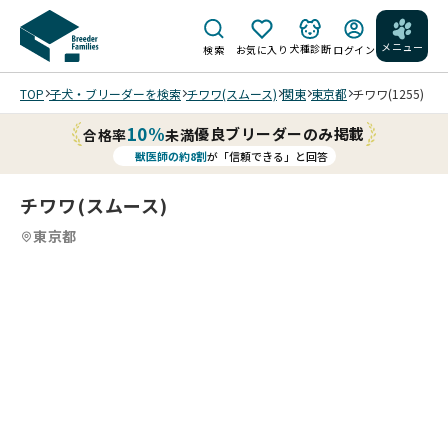
メニュー
犬種診断
検索
お気に入り
ログイン
TOP
子犬・ブリーダーを検索
チワワ(スムース)
関東
東京都
チワワ(1255)
10%
優良ブリーダーのみ掲載
合格率
未満
獣医師の約8割
が「信頼できる」と回答
チワワ(スムース)
東京都
4
4
4
4
/
/
202
202
202
202
6/0
6/0
6/0
6/0
3/1
3/1
3/1
3/1
9 撮
9 撮
9 撮
9 撮