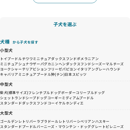
子犬を選ぶ
犬種
から子犬を探す
小型犬
トイプードル
チワワ
ミニチュアダックスフンド
ポメラニアン
ミニチュアシュナウザー
パグ
カニンヘンダックスフンド
シーズー
マルチーズ
ヨークシャーテリア
ビションフリーゼ
パピヨン
イタリアングレーハウンド
キャバリア
ミニチュアプードル
狆(チン)
日本スピッツ
中型犬
柴犬(標準サイズ)
フレンチブルドッグ
ボーダーコリー
ブルドッグ
シェットランドシープドッグ
コーギー
ミディアムプードル
スタンダードダックスフンド
コーイケルホンディエ
大型犬
ゴールデンレトリバー
ラブラドールレトリバー
シベリアンハスキー
スタンダードプードル
バーニーズ・マウンテン・ドッグ
グレートピレニーズ