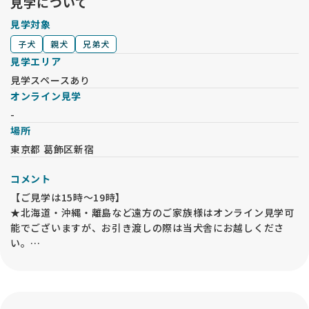
見学について
見学対象
子犬
親犬
兄弟犬
見学エリア
見学スペースあり
オンライン見学
-
場所
東京都 葛飾区新宿
コメント
【ご見学は15時〜19時】
★北海道・沖縄・離島など遠方のご家族様はオンライン見学可
能でございますが、お引き渡しの際は当犬舎にお越しくださ
い。
★ご家族で充分にお話し合いをしてから、子犬のご見学やお問
い合わせをお願い致します。
長時間ペットがひとりになるご家庭、動物アレルギーなどをお
持ちの方が同居されている場合は、お問い合わせをご遠慮くだ