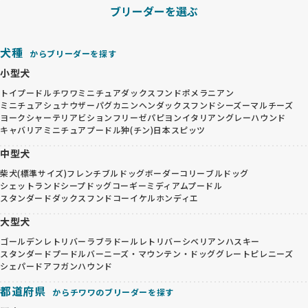
ブリーダーを選ぶ
犬種
からブリーダーを探す
小型犬
トイプードル
チワワ
ミニチュアダックスフンド
ポメラニアン
ミニチュアシュナウザー
パグ
カニンヘンダックスフンド
シーズー
マルチーズ
ヨークシャーテリア
ビションフリーゼ
パピヨン
イタリアングレーハウンド
キャバリア
ミニチュアプードル
狆(チン)
日本スピッツ
中型犬
柴犬(標準サイズ)
フレンチブルドッグ
ボーダーコリー
ブルドッグ
シェットランドシープドッグ
コーギー
ミディアムプードル
スタンダードダックスフンド
コーイケルホンディエ
大型犬
ゴールデンレトリバー
ラブラドールレトリバー
シベリアンハスキー
スタンダードプードル
バーニーズ・マウンテン・ドッグ
グレートピレニーズ
シェパード
アフガンハウンド
都道府県
からチワワのブリーダーを探す