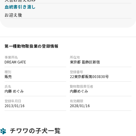
血統書引き渡し
お迎え後
第一種動物取扱業の登録情報
事業所名
所在地
DREAM GATE
東京都 葛飾区新宿
種別
登録番号
販売
22東京都販第003830号
氏名
動物取扱責任者
内藤 めぐみ
内藤めぐみ
登録年月日
有効期限
2013/01/16
2028/01/16
チワワの子犬一覧