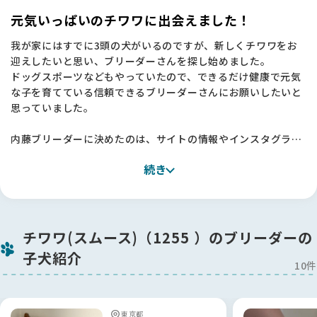
元気いっぱいのチワワに出会えました！
我が家にはすでに3頭の犬がいるのですが、新しくチワワをお
迎えしたいと思い、ブリーダーさんを探し始めました。
ドッグスポーツなどもやっていたので、できるだけ健康で元気
な子を育てている信頼できるブリーダーさんにお願いしたいと
思っていました。
内藤ブリーダーに決めたのは、サイトの情報やインスタグラム
を見て「この方なら大丈夫」と感じたからです。
続き
実際にお会いしてみると、本当に丁寧にブリーディングをされ
ていて、衛生面にもとても気を配っていらっしゃいました。
そして犬を心から大事にされているのが伝わってきて、安心し
てお迎えすることができました 🐶
チワワ(スムース)（1255 ）のブリーダーの
お迎えした子はすごく元気で、毎日楽しく過ごしています ✨
子犬紹介
本当にありがとうございました！
10件
【BreederFamiliesへ】
今回ブリーダーさんを探すにあたって、他のサイトも見ていた
東京都