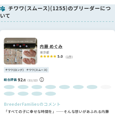
ます。
ご見学の際は必ずご家族様の同意をいただいた上でご予約をお
チワワ(スムース)(1255)のブリーダーにつ
願いいたします。なお、ご見学をご希望の方には事前アンケー
いて
トをお送りしております。
何卒ご理解とご了承のほど、よろしくお願いいたします🍀
内藤 めぐみ
東京都
5.0
(1件)
チワワ(ロング)
チワワ(スムース)
92
総合評価
点
（11/12）
BreederFamiliesのコメント
「すべての子に幸せな時間を」──そんな想いがあふれる内藤