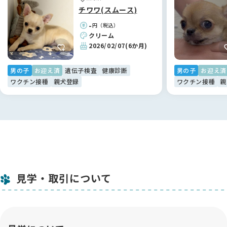
のですが、妻がBreederFamiliesさんを見つけてくれました。
チワワ(スムース)
掲載されているブリーダーさんの情報がしっかりしていて、
-
円（税込）
「ここに載っているブリーダーさんなら安心できそう」と感じ
クリーム
たのが決め手です。
2026/02/07
(6か月)
実際にお迎えまでスムーズに進めることができましたし、しっ
かり運営されているサービスだと思います 🌸
男の子
お迎え済
遺伝子検査
健康診断
男の子
お迎え済
ワクチン接種
親犬登録
ワクチン接種
親
見学・取引について