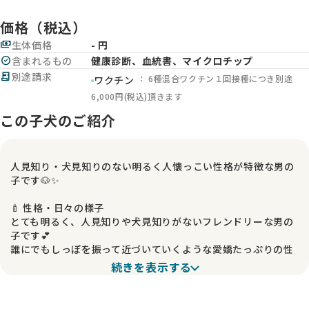
価格（税込）
payments
生体価格
- 円
check_circle
含まれるもの
健康診断、血統書、マイクロチップ
receipt_long
別途請求
： 6種混合ワクチン１回接種につき別途
ワクチン
6,000円(税込)頂きます
この子犬のご紹介
人見知り・犬見知りのない明るく人懐っこい性格が特徴な男の
子です🐶✨
🍼 性格・日々の様子
とても明るく、人見知りや犬見知りがないフレンドリーな男の
子です💕
誰にでもしっぽを振って近づいていくような愛嬌たっぷりの性
格で、初めて会う方にもすぐに打ち解けてくれます😊
続きを表示する
毎日元気いっぱいに過ごしており、一緒にいるだけで自然と笑
顔になれる子です♪