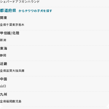
シェパード
アフガンハウンド
都道府県
からチワワの子犬を探す
関東
全県
千葉
東京
栃木
甲信越/北陸
新潟
東海
静岡
近畿
全県
滋賀
大阪
兵庫
中国
山口
九州
全県
福岡
鹿児島