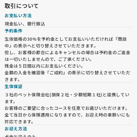
さい。
取引について
★前日の午前中までに、ご見学の予約を入れてください。
お支払い方法
★妊婦犬がおります。見知らぬお客様が犬舎に入室する事で体
現金払い、銀行振込
調を崩したり流産や早産になることは避けたいです。
予約条件
また、ワクチン未接種のベビー達もおりますので、先住犬のご
同伴はご遠慮願います。ご理解ください。
生体価格の30%を予約金としてお支払いいただければ『商談
中』の表示へと切り替えさせていただきます。
但し、お客様の都合によるキャンセルの場合は予約金のご返金
は一切いたしませんので、ご了承ください。
残金は５日間以内にお支払いください。
全額の入金を確認後『ご成約』の表示に切り替えさせていただ
きます。
生体保証
３社のペット保険会社(損保２社・少額短期１社)と提携してい
ます。
お客様のご要望に合ったコースを任意でお選びいただけます。
全て当日から保険適用になりますので、お迎え時の車酔いにも
対応できます。
お迎え方法
犬舎お迎えのみ