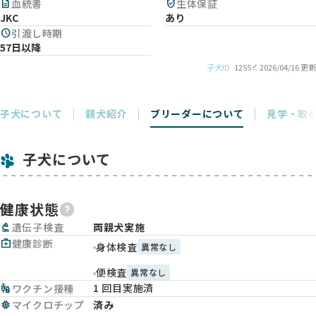
description
血統書
verified_user
生体保証
JKC
あり
schedule
引渡し時期
57日以降
子犬ID
1255
2026/04/16 更新
子犬について
親犬紹介
ブリーダーについて
見学・取
子犬について
健康状態
biotech
遺伝子検査
両親犬実施
medical_services
健康診断
身体検査
異常なし
便検査
異常なし
1 回目実施済
vaccines
ワクチン接種
memory
マイクロチップ
済み