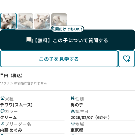
影
影
影
影
質問だけでもOK！
【無料】この子について質問する
この子を見学する
-
円（税込）
ワクチン は価格に含まれません
pets
犬種
wc
性別
チワワ(スムース)
男の子
palette
カラー
cake
誕生日
クリーム
2026/02/07（6か月）
person
ブリーダー名
location_on
地域
内藤 めぐみ
東京都