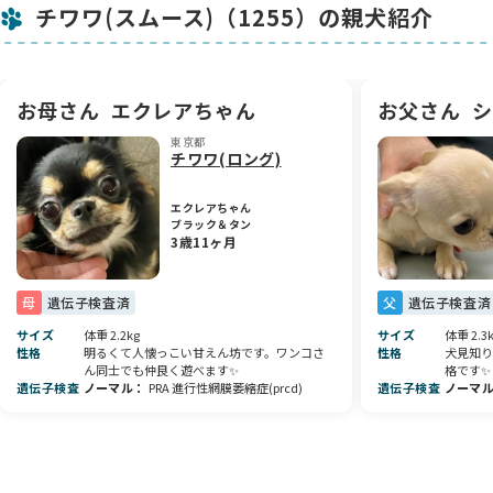
チワワ(スムース)（1255）の親犬紹介
🎨 毛色の魅力
クリームのやわらかく優しい毛色で、ふんわりとした可愛らし
い印象の子です🤍
スムース特有のつやのある被毛もとても綺麗で、実物は写真以
上の可愛さです💖
お母さん
エクレアちゃん
お父さん
シ
東京都
💖 性格・魅力ポイント
チワワ(ロング)
とにかく人懐っこく、甘えん坊で愛嬌満載な男の子です💕
どなたにも可愛がっていただける性格で、ご家庭の中心的な存
エクレアちゃん
在になってくれると思います😊
ブラック＆タン
実際に会っていただくと、より一層この子の魅力を感じていた
3歳11ヶ月
だけるはずです✨
🏡 ブリーダーよりひとこと
母
遺伝子検査済
父
遺伝子検査済
ぜひ一度ご見学にいらしてください☺️実物は写真以上に可愛い
サイズ
体重 2.2kg
サイズ
体重 2.3
子です💖
性格
明るくて人懐っこい甘えん坊です。ワンコさ
性格
犬見知り
日々成長する生体のため、ご見学日時が最短の方を優先させて
ん同士でも仲良く遊べます✨
格です✨
いただいております。先にお問い合わせやご予約をいただいて
遺伝子検査
ノーマル
PRA 進行性網膜萎縮症(prcd)
遺伝子検査
ノーマ
いる場合でも、それまでにご家族が決まってしまうこともござ
いますのでご了承ください🙇‍♀️
また、小学生以下のお子様がいらっしゃるご家庭、または高齢
者（65歳以上）の方への販売は応相談とさせていただいており