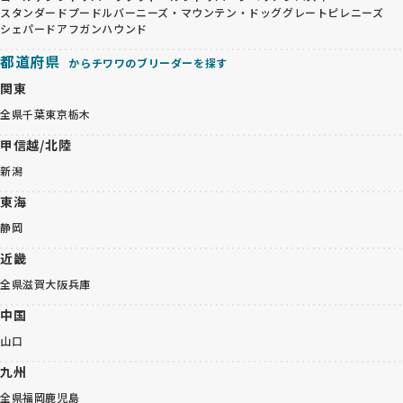
スタンダードプードル
バーニーズ・マウンテン・ドッグ
グレートピレニーズ
シェパード
アフガンハウンド
都道府県
からチワワのブリーダーを探す
関東
全県
千葉
東京
栃木
甲信越/北陸
新潟
東海
静岡
近畿
全県
滋賀
大阪
兵庫
中国
山口
九州
全県
福岡
鹿児島