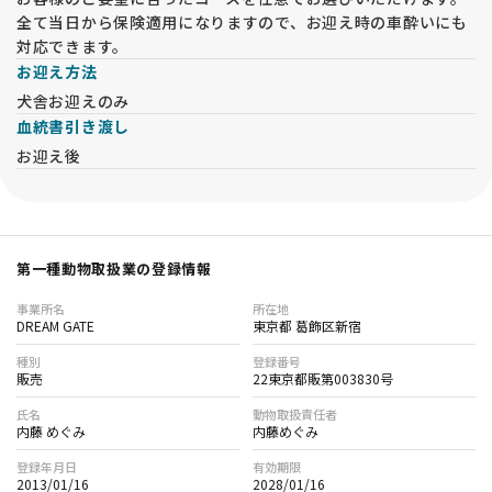
全て当日から保険適用になりますので、お迎え時の車酔いにも
対応できます。
お迎え方法
犬舎お迎えのみ
血統書引き渡し
お迎え後
第一種動物取扱業の登録情報
事業所名
所在地
DREAM GATE
東京都 葛飾区新宿
種別
登録番号
販売
22東京都販第003830号
氏名
動物取扱責任者
内藤 めぐみ
内藤めぐみ
登録年月日
有効期限
2013/01/16
2028/01/16