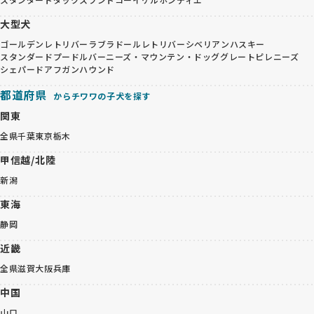
大型犬
ゴールデンレトリバー
ラブラドールレトリバー
シベリアンハスキー
スタンダードプードル
バーニーズ・マウンテン・ドッグ
グレートピレニーズ
シェパード
アフガンハウンド
都道府県
からチワワの子犬を探す
関東
全県
千葉
東京
栃木
甲信越/北陸
新潟
東海
静岡
近畿
全県
滋賀
大阪
兵庫
中国
山口