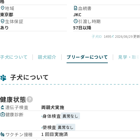
格
location_on
地域
description
血統書
東京都
JKC
verified_user
生体保証
schedule
引渡し時期
あり
57日以降
子犬ID
1495
2026/06/29 更新
子犬について
親犬紹介
ブリーダーについて
見学・取
子犬について
健康状態
biotech
遺伝子検査
両親犬実施
medical_services
健康診断
身体検査
異常なし
便検査
異常なし
1 回目実施済
vaccines
ワクチン接種