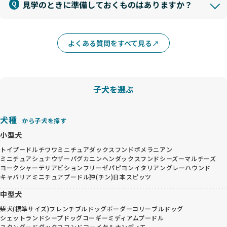
見学のときに準備しておくものはありますか？
よくある質問をすべて見る
子犬を選ぶ
犬種
から子犬を探す
小型犬
トイプードル
チワワ
ミニチュアダックスフンド
ポメラニアン
ミニチュアシュナウザー
パグ
カニンヘンダックスフンド
シーズー
マルチーズ
ヨークシャーテリア
ビションフリーゼ
パピヨン
イタリアングレーハウンド
キャバリア
ミニチュアプードル
狆(チン)
日本スピッツ
中型犬
柴犬(標準サイズ)
フレンチブルドッグ
ボーダーコリー
ブルドッグ
シェットランドシープドッグ
コーギー
ミディアムプードル
スタンダードダックスフンド
コーイケルホンディエ