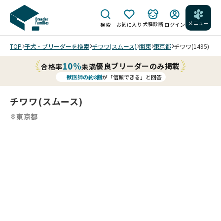
メニュー
犬種診断
検索
お気に入り
ログイン
TOP
子犬・ブリーダーを検索
チワワ(スムース)
関東
東京都
チワワ(1495)
10%
優良ブリーダーのみ掲載
合格率
未満
獣医師の約8割
が「信頼できる」と回答
チワワ(スムース)
東京都
6
4
6
5
6
6
6
6
/
/
/
/
20
20
20
20
20
20
26/
26/
26/
26/
26/
26/
06/
06/
06/
06/
06/
06/
09
09
09
09
04
04