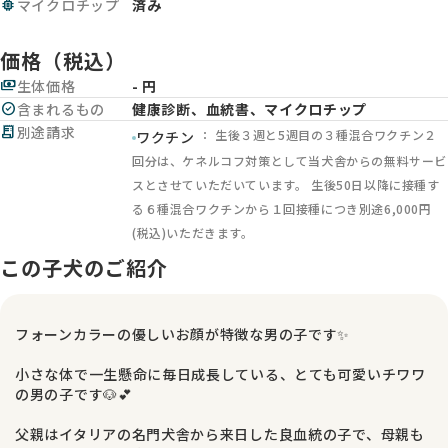
memory
マイクロチップ
済み
価格（税込）
payments
生体価格
- 円
check_circle
含まれるもの
健康診断、血統書、マイクロチップ
receipt_long
別途請求
： 生後３週と5週目の３種混合ワクチン２
ワクチン
回分は、ケネルコフ対策として当犬舎からの無料サービ
スとさせていただいています。 生後50日以降に接種す
る６種混合ワクチンから１回接種につき別途6,000円
(税込)いただきます。
この子犬のご紹介
フォーンカラーの優しいお顔が特徴な男の子です✨
小さな体で一生懸命に毎日成長している、とても可愛いチワワ
の男の子です🐶💕
父親はイタリアの名門犬舎から来日した良血統の子で、母親も