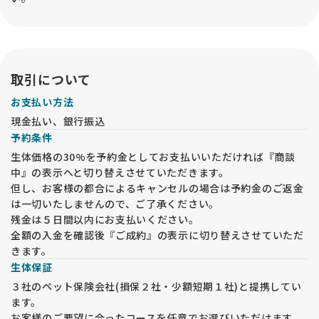
★ご家族で充分にお話し合いをしてから、子犬のご見学やお問
い合わせをお願い致します。
長時間ペットがひとりになるご家庭、動物アレルギーなどをお
持ちの方が同居されている場合は、お問い合わせをご遠慮くだ
さい。
取引について
★前日の午前中までに、ご見学の予約を入れてください。
お支払い方法
★妊婦犬がおります。見知らぬお客様が犬舎に入室する事で体
現金払い、銀行振込
調を崩したり流産や早産になることは避けたいです。
予約条件
また、ワクチン未接種のベビー達もおりますので、先住犬のご
同伴はご遠慮願います。ご理解ください。
生体価格の30%を予約金としてお支払いいただければ『商談
中』の表示へと切り替えさせていただきます。
但し、お客様の都合によるキャンセルの場合は予約金のご返金
は一切いたしませんので、ご了承ください。
残金は５日間以内にお支払いください。
全額の入金を確認後『ご成約』の表示に切り替えさせていただ
きます。
生体保証
３社のペット保険会社(損保２社・少額短期１社)と提携してい
ます。
お客様のご要望に合ったコースを任意でお選びいただけます。