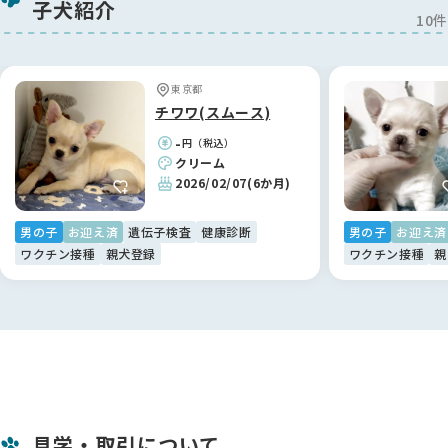
子犬紹介
本当にありがとうございました！
10件
【BreederFamiliesへ】
今回ブリーダーさんを探すにあたって、他のサイトも見ていた
東京都
のですが、妻がBreederFamiliesさんを見つけてくれました。
チワワ(スムース)
掲載されているブリーダーさんの情報がしっかりしていて、
-
円（税込）
「ここに載っているブリーダーさんなら安心できそう」と感じ
クリーム
たのが決め手です。
2026/02/07
(6か月)
実際にお迎えまでスムーズに進めることができましたし、しっ
かり運営されているサービスだと思います 🌸
男の子
お迎え済
遺伝子検査
健康診断
男の子
お迎え済
ワクチン接種
親犬登録
ワクチン接種
親
見学・取引について