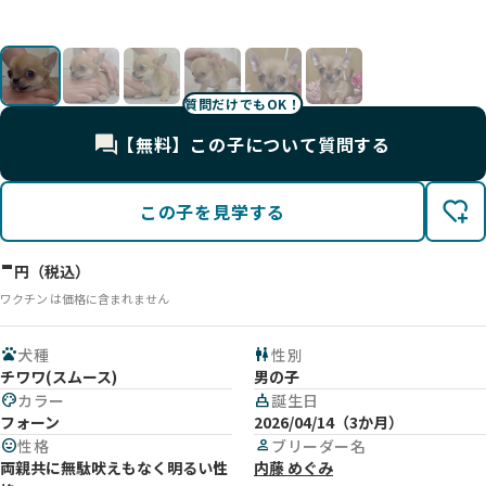
UP
UP
UP
UP
UP
UP
質問だけでもOK！
【無料】この子について質問する
この子を見学する
-
円（税込）
ワクチン は価格に含まれません
pets
犬種
wc
性別
チワワ(スムース)
男の子
palette
カラー
cake
誕生日
フォーン
2026/04/14（3か月）
mood
性格
person
ブリーダー名
両親共に無駄吠えもなく明るい性
内藤 めぐみ