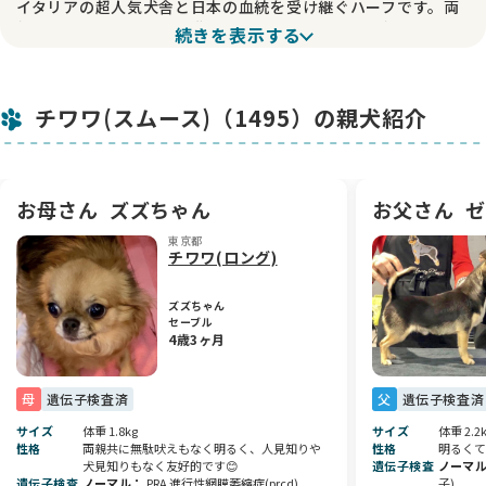
イタリアの超人気犬舎と日本の血統を受け継ぐハーフです。両
親ともに素晴らしい血統背景を持ちながら、とても親しみやす
続きを表示する
く穏やかな性格をしています😊
🩵 明るく育てやすい性格
チワワ(スムース)（1495）の親犬紹介
この子の両親はどちらも無駄吠えがなく、明るく人懐っこい性
格です✨
その良い気質を受け継いでおり、毎日元気いっぱいに過ごして
います。初めてワンちゃんを迎える方にもおすすめできる、と
お母さん
ズズちゃん
お父さん
ゼ
ても魅力的な男の子です🥰
東京都
チワワ(ロング)
🩵 良血統と可愛らしさを兼ね備えた男の子
ズズちゃん
チワワらしい愛らしさはもちろん、ヨーロッパの優秀な血統を
セーブル
受け継いだ魅力あふれる子です✨
4歳3ヶ月
可愛い表情や仕草を見ているだけで自然と笑顔になってしまい
ます😊
母
遺伝子検査済
父
遺伝子検査済
素敵なご縁をいただき、この子を生涯大切な家族として迎えて
サイズ
体重 1.8kg
サイズ
体重 2.2
くださるオーナー様との出会いを楽しみにしております🏡💕
性格
両親共に無駄吠えもなく明るく、人見知りや
性格
明るくて
ぜひお気軽にお問い合わせください✨
犬見知りもなく友好的です😊
遺伝子検査
ノーマ
遺伝子検査
ノーマル
PRA 進行性網膜萎縮症(prcd)
子)