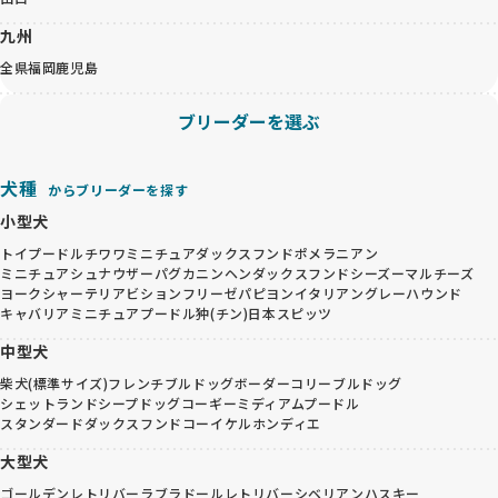
九州
全県
福岡
鹿児島
ブリーダーを選ぶ
犬種
からブリーダーを探す
小型犬
トイプードル
チワワ
ミニチュアダックスフンド
ポメラニアン
ミニチュアシュナウザー
パグ
カニンヘンダックスフンド
シーズー
マルチーズ
ヨークシャーテリア
ビションフリーゼ
パピヨン
イタリアングレーハウンド
キャバリア
ミニチュアプードル
狆(チン)
日本スピッツ
中型犬
柴犬(標準サイズ)
フレンチブルドッグ
ボーダーコリー
ブルドッグ
シェットランドシープドッグ
コーギー
ミディアムプードル
スタンダードダックスフンド
コーイケルホンディエ
大型犬
ゴールデンレトリバー
ラブラドールレトリバー
シベリアンハスキー