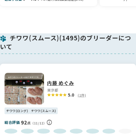
チワワ(スムース)(1495)のブリーダーにつ
いて
内藤 めぐみ
東京都
5.0
(1件)
チワワ(ロング)
チワワ(スムース)
92
総合評価
点
（11/12）