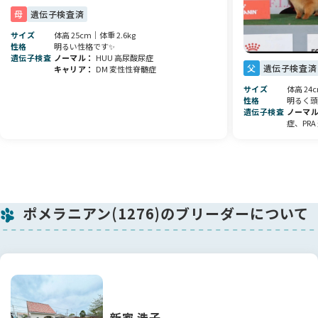
母
遺伝子検査済
現在（成犬）の体重：2.2kg
サイズ
体高 25cm｜体重 2.6kg
・ワクチン接種済み（第１回、第２回）💉
性格
明るい性格です✨
・マイクロチップ挿入済み
遺伝子検査
ノーマル
HUU 高尿酸尿症
・狂犬病予防接種済み💉
父
遺伝子検査済
キャリア
DM 変性性脊髄症
サイズ
体高 24
当初、当犬舎に残す予定の子でしたが、ブリーダー犬舎に残す
性格
明るく頭
犬としてはやや小さめに育ったので、
遺伝子検査
ノーマ
症、PRA
かわいがって頂ける方をお探しすることに致しました🍀
是非ご予約の上、会いに来てください！🐶💕
気になることがありましたらお気軽にお問合せ下さい📩
ポメラニアン(1276)のブリーダーについて
新家 浩子