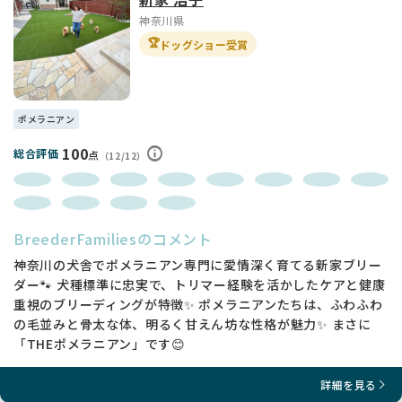
神奈川県
🏆
ドッグショー受賞
ポメラニアン
100
総合評価
点
（12/12）
BreederFamiliesのコメント
神奈川の犬舎でポメラニアン専門に愛情深く育てる新家ブリー
ダー🐾 犬種標準に忠実で、トリマー経験を活かしたケアと健康
重視のブリーディングが特徴✨ ポメラニアンたちは、ふわふわ
の毛並みと骨太な体、明るく甘えん坊な性格が魅力✨ まさに
「THEポメラニアン」です😊
詳細を見る