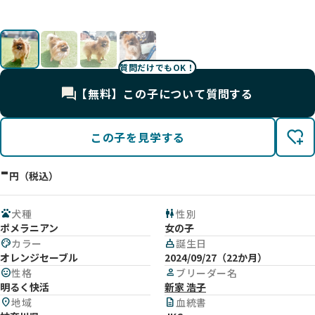
す。
影
影
影
質問だけでもOK！
【無料】この子について質問する
この子を見学する
-
円（税込）
pets
犬種
wc
性別
ポメラニアン
女の子
palette
カラー
cake
誕生日
オレンジセーブル
2024/09/27（22か月）
mood
性格
person
ブリーダー名
明るく快活
新家 浩子
location_on
地域
description
血統書