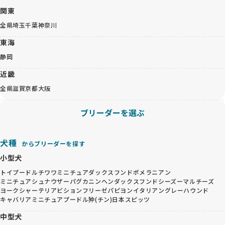
関東
全県
埼玉
千葉
神奈川
東海
静岡
近畿
全県
滋賀
京都
大阪
ブリーダーを選ぶ
犬種
からブリーダーを探す
小型犬
トイプードル
チワワ
ミニチュアダックスフンド
ポメラニアン
ミニチュアシュナウザー
パグ
カニンヘンダックスフンド
シーズー
マルチーズ
ヨークシャーテリア
ビションフリーゼ
パピヨン
イタリアングレーハウンド
キャバリア
ミニチュアプードル
狆(チン)
日本スピッツ
中型犬