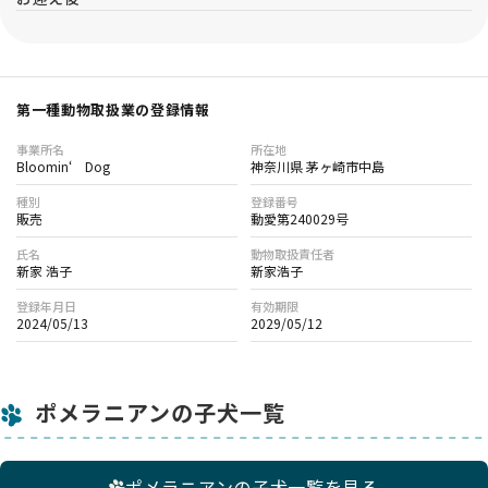
第一種動物取扱業の登録情報
事業所名
所在地
Bloomin‘ Dog
神奈川県 茅ヶ崎市中島
種別
登録番号
販売
動愛第240029号
氏名
動物取扱責任者
新家 浩子
新家浩子
登録年月日
有効期限
2024/05/13
2029/05/12
ポメラニアンの子犬一覧
ポメラニアンの子犬一覧を見る