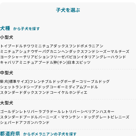
子犬を選ぶ
犬種
から子犬を探す
小型犬
トイプードル
チワワ
ミニチュアダックスフンド
ポメラニアン
ミニチュアシュナウザー
パグ
カニンヘンダックスフンド
シーズー
マルチーズ
ヨークシャーテリア
ビションフリーゼ
パピヨン
イタリアングレーハウンド
キャバリア
ミニチュアプードル
狆(チン)
日本スピッツ
中型犬
柴犬(標準サイズ)
フレンチブルドッグ
ボーダーコリー
ブルドッグ
シェットランドシープドッグ
コーギー
ミディアムプードル
スタンダードダックスフンド
コーイケルホンディエ
大型犬
ゴールデンレトリバー
ラブラドールレトリバー
シベリアンハスキー
スタンダードプードル
バーニーズ・マウンテン・ドッグ
グレートピレニーズ
シェパード
アフガンハウンド
都道府県
からポメラニアンの子犬を探す