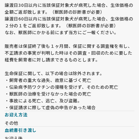
譲渡日30日以内に当該保証対象犬が病死した場合、生体価格の
全額ご返却致します。（獣医師の診断書が必要）
譲渡日60日以内に当該保証対象犬が病死した場合、生体価格の
２分の１をご返却致します。（獣医師の診断書が必要）
なお、獣医師にかかる前にまず当方にご一報ください。
販売者は保証終了後も１ヶ月間、保証に関する調査権を有し、
不正請求の事実が判明した時はその調査・回収のために要した
経費を飼育者に対し請求できるものとします。
生命保証に関して、以下の場合は除外されます。
・飼育者の重大な過失、故意に基づく死亡
・伝染病予防ワクチンの接種を受けず、そのための死亡
・獣医師の治療を受けなかった場合の死亡
・事故による死亡、逃亡、及び盗難。
・保証請求に際して虚偽の申告があった場合
お迎え方法
その他
血統書引き渡し
お迎え後