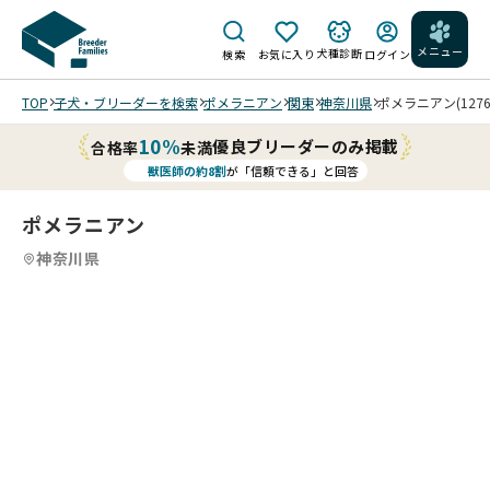
メニュー
犬種診断
検索
お気に入り
ログイン
TOP
子犬・ブリーダーを検索
ポメラニアン
関東
神奈川県
ポメラニアン(1276
10%
優良ブリーダーのみ掲載
合格率
未満
獣医師の約8割
が「信頼できる」と回答
ポメラニアン
神奈川県
4
4
4
4
/
/
いつ
も笑
顔で
明る
202
202
202
く活
6/0
6/0
5/1
発な
3/2
3/2
1/2
子で
8 撮
8 撮
2 撮