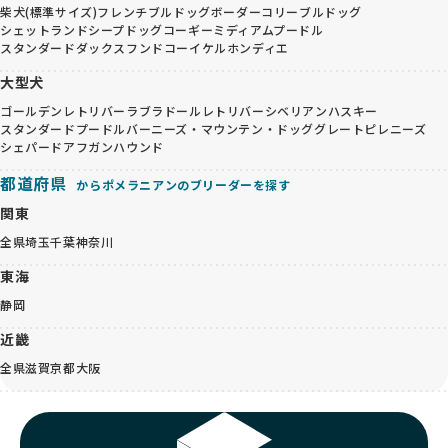
柴犬(標準サイズ)
フレンチブルドッグ
ボーダーコリー
ブルドッグ
シェットランドシープドッグ
コーギー
ミディアムプードル
スタンダードダックスフンド
コーイケルホンディエ
大型犬
ゴールデンレトリバー
ラブラドールレトリバー
シベリアンハスキー
スタンダードプードル
バーニーズ・マウンテン・ドッグ
グレートピレニーズ
シェパード
アフガンハウンド
都道府県
からポメラニアンのブリーダーを探す
関東
全県
埼玉
千葉
神奈川
東海
静岡
近畿
全県
滋賀
京都
大阪