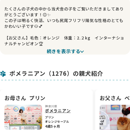
たくさんの子犬の中から当犬舎の子をご覧いただきましてあり
がとうございます！😊✨
この子は明るく快活、いつも尻尾フリフリ陽気な性格のとても
かわいい子です🐶💕
【お父さん】毛色：オレンジ 体重：2.２kg インターナショ
ナルチャンピオン🏆
続きを表示する
【お母さん】毛色：オレンジセーブル 体重：2.４kg インタ
ーナショナルチャンピオン（外産犬）🏆
お父さん、お母さん似でショートバック、キュートな女の子
ポメラニアン（1276）の親犬紹介
で、
ポメラニアン専門犬舎でしか出会えないクオリティです✨
既にドックショーにデビューしていますが、引き続きドックシ
ョーに参加頂ける際にはお声かけ下さい🎀
お母さん
プリン
お父さん
ベ
毎日フードは全て完食！🍽️
神奈川県
ポメラニアン
持ってみればわかりますがしっかりした体格です💪
母犬や先住犬達と育っていますので、社会性もしっかり身に着
プリン
オレンジセーブル
けています🐾
4歳5ヶ月
犬にも人間にもとてもフレンドリーです😊