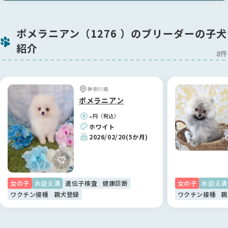
ポメラニアン（1276 ）のブリーダーの子犬
紹介
8件
神奈川県
ポメラニアン
-
円（税込）
ホワイト
2026/02/20
(5か月)
女の子
お迎え済
遺伝子検査
健康診断
女の子
お迎え済
ワクチン接種
親犬登録
ワクチン接種
親