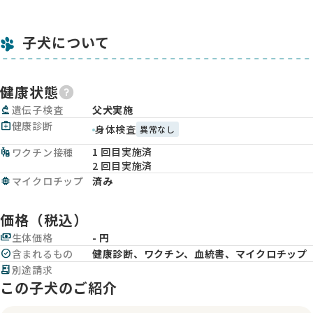
子犬について
健康状態
biotech
遺伝子検査
父犬実施
medical_services
健康診断
身体検査
異常なし
1 回目実施済
vaccines
ワクチン接種
2 回目実施済
memory
マイクロチップ
済み
価格（税込）
payments
生体価格
- 円
check_circle
含まれるもの
健康診断、ワクチン、血統書、マイクロチップ
receipt_long
別途請求
この子犬のご紹介