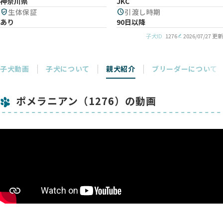
神奈川県
JKC
verified_user
生体保証
schedule
引渡し時期
あり
90日以降
子犬ID
1276
2026/07/27 更新
子犬動画
子犬について
親犬紹介
ブリーダーについて
ポメラニアン（1276）の動画