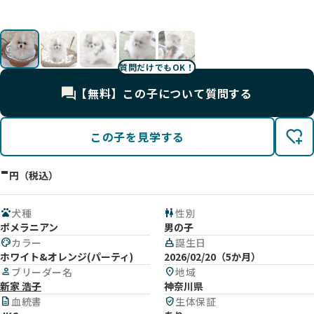
す😍
g
群！
影
🥰
質問だけでもOK！
【無料】この子について質問する
この子を見学する
-
円（税込）
pets
犬種
wc
性別
ポメラニアン
男の子
palette
カラー
cake
誕生日
ホワイト&オレンジ(パーティ)
2026/02/20（5か月）
person
ブリーダー名
location_on
地域
新家 浩子
神奈川県
description
血統書
verified_user
生体保証