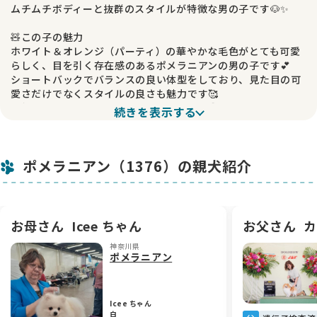
ムチムチボディーと抜群のスタイルが特徴な男の子です🐶✨
🧸この子の魅力
ホワイト＆オレンジ（パーティ）の華やかな毛色がとても可愛
らしく、目を引く存在感のあるポメラニアンの男の子です💕
ショートバックでバランスの良い体型をしており、見た目の可
愛さだけでなくスタイルの良さも魅力です🥰
両親ともにアメリカグランドチャンピオン🏆という素晴らしい
続きを表示する
血統で、将来がとても楽しみな子です✨
🌱成長の様子
ポメラニアン（1376）の親犬紹介
元気いっぱいで活発に動き回りながら、すくすくと順調に成長
しています🍀
毛量もしっかりあり、動きも良く、日々の様子からも将来性を
感じるスペシャルな子です💖
お母さん
Icee ちゃん
お父さん
カ
💖性格について
神奈川県
明るく元気な性格で、人とのふれあいも大好きなとても可愛い
ポメラニアン
子です☺️
一緒にいるだけで楽しい気持ちにさせてくれる、魅力あふれる
男の子です♪
Icee ちゃん
白