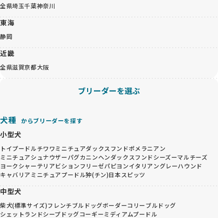
全県
埼玉
千葉
神奈川
東海
静岡
近畿
全県
滋賀
京都
大阪
ブリーダーを選ぶ
犬種
からブリーダーを探す
小型犬
トイプードル
チワワ
ミニチュアダックスフンド
ポメラニアン
ミニチュアシュナウザー
パグ
カニンヘンダックスフンド
シーズー
マルチーズ
ヨークシャーテリア
ビションフリーゼ
パピヨン
イタリアングレーハウンド
キャバリア
ミニチュアプードル
狆(チン)
日本スピッツ
中型犬
柴犬(標準サイズ)
フレンチブルドッグ
ボーダーコリー
ブルドッグ
シェットランドシープドッグ
コーギー
ミディアムプードル