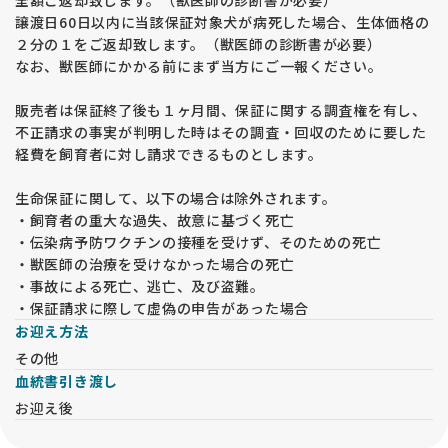
譲渡日60日以内に当該保証対象犬が病死した場合、生体価格の
２分の１をご返却致します。（獣医師の診断書が必要）
なお、獣医師にかかる前にまず当方にご一報ください。
販売者は保証終了後も１ヶ月間、保証に関する調査権を有し、
不正請求の事実が判明した時はその調査・回収のために要した
経費を飼育者に対し請求できるものとします。
生命保証に関して、以下の場合は除外されます。
・飼育者の重大な過失、故意に基づく死亡
・伝染病予防ワクチンの接種を受けず、そのための死亡
・獣医師の治療を受けなかった場合の死亡
・事故による死亡、逃亡、及び盗難。
・保証請求に際して虚偽の申告があった場合
お迎え方法
その他
血統書引き渡し
お迎え後