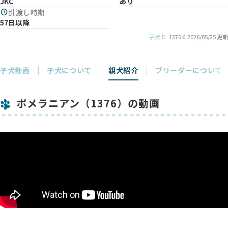
JKC
あり
schedule
引渡し時期
57日以降
子犬ID
1376
2026/05/25 更新
子犬動画
子犬について
親犬紹介
ブリーダーについて
ポメラニアン（1376）の動画