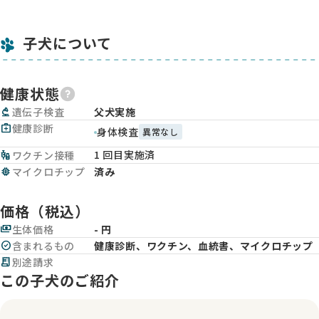
子犬について
健康状態
biotech
遺伝子検査
父犬実施
medical_services
健康診断
身体検査
異常なし
1 回目実施済
vaccines
ワクチン接種
memory
マイクロチップ
済み
価格（税込）
payments
生体価格
- 円
check_circle
含まれるもの
健康診断、ワクチン、血統書、マイクロチップ
receipt_long
別途請求
この子犬のご紹介