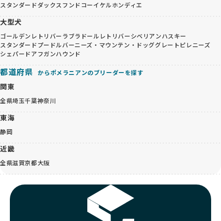
スタンダードダックスフンド
コーイケルホンディエ
大型犬
ゴールデンレトリバー
ラブラドールレトリバー
シベリアンハスキー
スタンダードプードル
バーニーズ・マウンテン・ドッグ
グレートピレニーズ
シェパード
アフガンハウンド
都道府県
からポメラニアンのブリーダーを探す
関東
全県
埼玉
千葉
神奈川
東海
静岡
近畿
全県
滋賀
京都
大阪