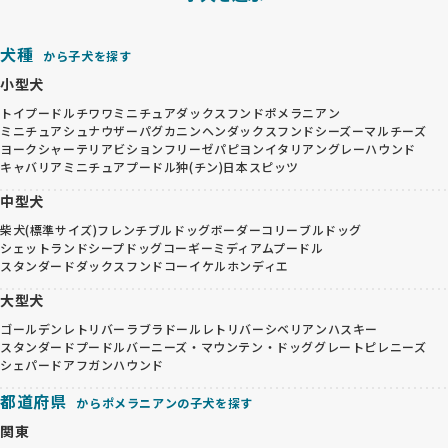
犬種
から子犬を探す
小型犬
トイプードル
チワワ
ミニチュアダックスフンド
ポメラニアン
ミニチュアシュナウザー
パグ
カニンヘンダックスフンド
シーズー
マルチーズ
ヨークシャーテリア
ビションフリーゼ
パピヨン
イタリアングレーハウンド
キャバリア
ミニチュアプードル
狆(チン)
日本スピッツ
中型犬
柴犬(標準サイズ)
フレンチブルドッグ
ボーダーコリー
ブルドッグ
シェットランドシープドッグ
コーギー
ミディアムプードル
スタンダードダックスフンド
コーイケルホンディエ
大型犬
ゴールデンレトリバー
ラブラドールレトリバー
シベリアンハスキー
スタンダードプードル
バーニーズ・マウンテン・ドッグ
グレートピレニーズ
シェパード
アフガンハウンド
都道府県
からポメラニアンの子犬を探す
関東