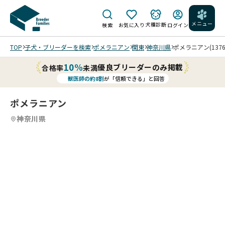
メニュー
犬種診断
検索
お気に入り
ログイン
TOP
子犬・ブリーダーを検索
ポメラニアン
関東
神奈川県
ポメラニアン(1376
10%
優良ブリーダーのみ掲載
合格率
未満
獣医師の約8割
が「信頼できる」と回答
ポメラニアン
神奈川県
5
4
5
5
5
5
/
/
/
202
6/0
生後
4/2
超シ
ム
90
0 撮
ョー
チ
日ま
影
トバ
ム
すま
現
ッ
チ
す可
在
ク！
202
ボ
愛く
体
スタ
6/0
デ
なっ
重
イル
4/1
ィ
てま
580
抜
9 撮
ー