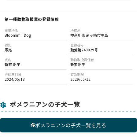
第一種動物取扱業の登録情報
事業所名
所在地
Bloomin‘ Dog
神奈川県 茅ヶ崎市中島
種別
登録番号
販売
動愛第240029号
氏名
動物取扱責任者
新家 浩子
新家浩子
登録年月日
有効期限
2024/05/13
2029/05/12
ポメラニアンの子犬一覧
ポメラニアンの子犬一覧を見る