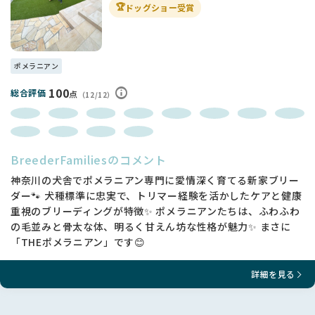
🏆
ドッグショー受賞
ポメラニアン
100
総合評価
点
（12/12）
BreederFamiliesのコメント
神奈川の犬舎でポメラニアン専門に愛情深く育てる新家ブリー
ダー🐾 犬種標準に忠実で、トリマー経験を活かしたケアと健康
重視のブリーディングが特徴✨ ポメラニアンたちは、ふわふわ
の毛並みと骨太な体、明るく甘えん坊な性格が魅力✨ まさに
「THEポメラニアン」です😊
詳細を見る