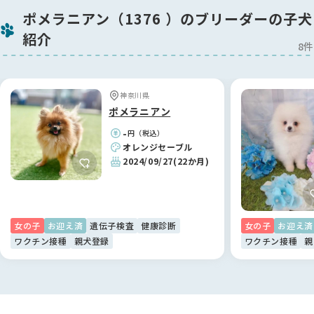
ポメラニアン（1376 ）のブリーダーの子犬
紹介
8件
神奈川県
ポメラニアン
-
円（税込）
オレンジセーブル
2024/09/27
(22か月)
女の子
お迎え済
遺伝子検査
健康診断
女の子
お迎え済
ワクチン接種
親犬登録
ワクチン接種
親