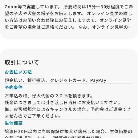
Zoom等で実施しています。 所要時間は15分～30分程度でご希
望の子犬や犬舎の様子をお伝えします。 オンライン見学の詳し
い方法はお問い合わせ後にお伝えしますので、オンライン見学
をご希望の場合はご連絡ください。 なお、オンライン見学の実
施後でも、必ずお迎えの前には事業所内での「現物確認・対面
説明」が必要となるので予めご承知おきください。
取引について
お支払い方法
現金払い、銀行振込、クレジットカード、PayPay
予約条件
お申込み時、仔犬代金の２０％を頂きます。
残金につきましては引き渡し日当日にお支払いください。
尚、お客様都合によるキャンセルの場合、予約金はご返金でき
ませんのでご了承ください。
生体保証
譲渡日30日以内に当該保証対象犬が病死した場合、生体価格の
全額ご返却致します。（獣医師の診断書が必要）