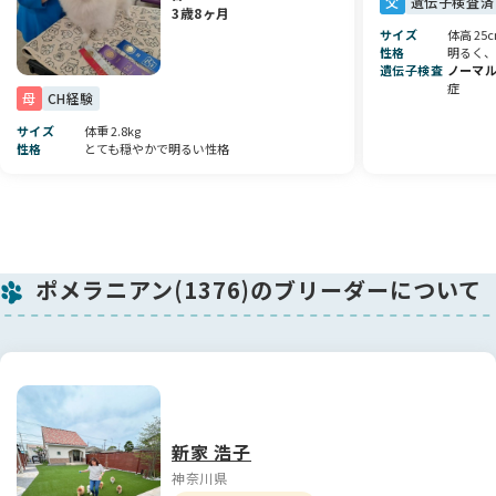
父
遺伝子検査済
将来有望株のとっても魅力的なスペシャルドッグです🐾💕
3歳8ヶ月
素敵なご縁を心よりお待ちしております✨
サイズ
体高 25
性格
明るく、
遺伝子検査
ノーマ
症
○4月21日 第一回目ワクチン接種（６種）
母
CH経験
マイクロチップ
サイズ
体重 2.8kg
性格
とても穏やかで明るい性格
ポメラニアン(1376)のブリーダーについて
新家 浩子
神奈川県