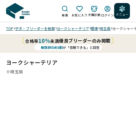
メニュー
犬種診断
検索
お気に入り
ログイン
TOP
子犬・ブリーダーを検索
ヨークシャーテリア
関東
埼玉県
ヨークシャーテリ
10%
優良ブリーダーのみ掲載
合格率
未満
獣医師の約8割
が「信頼できる」と回答
ヨークシャーテリア
埼玉県
4
4
4
4
/
/
202
202
202
202
6/0
6/0
6/0
6/0
5/1
5/1
5/1
5/1
4 撮
4 撮
4 撮
4 撮