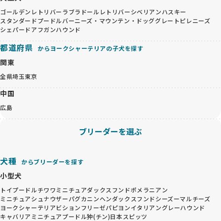
ゴールデンレトリバー
ラブラドールレトリバー
シベリアンハスキー
スタンダードプードル
バーニーズ・マウンテン・ドッグ
グレートピレニーズ
シェパード
アフガンハウンド
都道府県
からヨークシャーテリアの子犬を探す
関東
全県
埼玉
東京
中国
広島
ブリーダーを選ぶ
犬種
からブリーダーを探す
小型犬
トイプードル
チワワ
ミニチュアダックスフンド
ポメラニアン
ミニチュアシュナウザー
パグ
カニンヘンダックスフンド
シーズー
マルチーズ
ヨークシャーテリア
ビションフリーゼ
パピヨン
イタリアングレーハウンド
キャバリア
ミニチュアプードル
狆(チン)
日本スピッツ