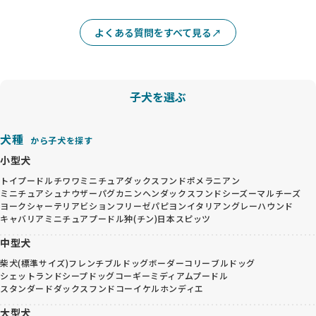
よくある質問をすべて見る
子犬を選ぶ
犬種
から子犬を探す
小型犬
トイプードル
チワワ
ミニチュアダックスフンド
ポメラニアン
ミニチュアシュナウザー
パグ
カニンヘンダックスフンド
シーズー
マルチーズ
ヨークシャーテリア
ビションフリーゼ
パピヨン
イタリアングレーハウンド
キャバリア
ミニチュアプードル
狆(チン)
日本スピッツ
中型犬
柴犬(標準サイズ)
フレンチブルドッグ
ボーダーコリー
ブルドッグ
シェットランドシープドッグ
コーギー
ミディアムプードル
スタンダードダックスフンド
コーイケルホンディエ
大型犬