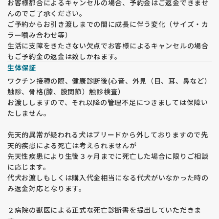
お客様都合によるキャンセルの場合、予約金はご返金できませ
んのでご了承ください。
ご予約からお引き渡しまでの間に成長に伴う変化（サイズ・カ
ラー嚙み合わせ等）
生活に支障をきたさない欠点でお客様によるキャンセルの場合
もご予約金の返金は致しかねます。
生体保証
ワクチン接種の際、健康診断後(心音、外見（目、耳、鼻など）
触診、骨格(膝、股関節）触診検査）
お渡ししますので、それ以降の管理不足につきましては保障い
たしません。
先天的異常が疑われる犬はブリードから外しておりますので先
天的疾患による死亡は考えられませんが
先天性疾患により生後３ヶ月までに死亡した場合に限りご相談
に応じます。
代犬お渡しもしくは購入代金相当になる代犬がいなかった時の
み返金対応となります。
２病院の獣医による正式な死亡診断書を提出していただきま