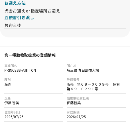
お迎え方法
犬舎お迎えor指定場所お迎え
血統書引き渡し
お迎え後
第一種動物取扱業の登録情報
事業所名
所在地
PRINCESS-VUITTON
埼玉県 春日部市大場
種別
登録番号
販売
販売 第６９－０００９号 保管
第６９－０２９１号
氏名
動物取扱責任者
伊藤 智美
伊藤智美
登録年月日
有効期限
2006/07/26
2026/07/25