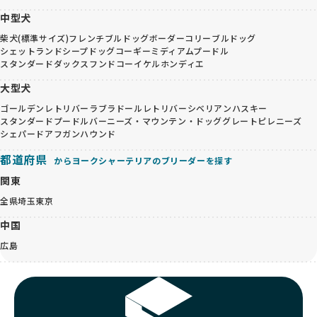
中型犬
柴犬(標準サイズ)
フレンチブルドッグ
ボーダーコリー
ブルドッグ
シェットランドシープドッグ
コーギー
ミディアムプードル
スタンダードダックスフンド
コーイケルホンディエ
大型犬
ゴールデンレトリバー
ラブラドールレトリバー
シベリアンハスキー
スタンダードプードル
バーニーズ・マウンテン・ドッグ
グレートピレニーズ
シェパード
アフガンハウンド
都道府県
からヨークシャーテリアのブリーダーを探す
関東
全県
埼玉
東京
中国
広島