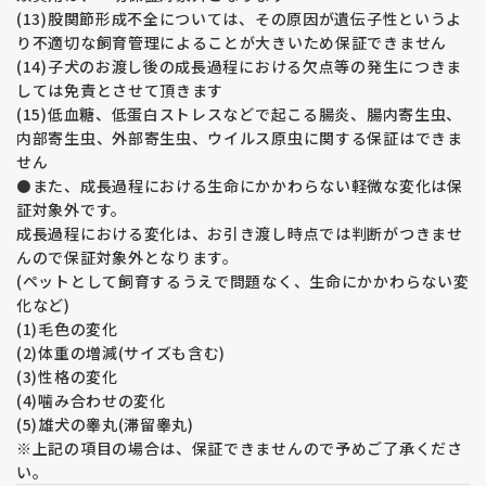
(13)股関節形成不全については、その原因が遺伝子性というよ
り不適切な飼育管理によることが大きいため保証できません
(14)子犬のお渡し後の成長過程における欠点等の発生につきま
しては免責とさせて頂きます
(15)低血糖、低蛋白ストレスなどで起こる腸炎、腸内寄生虫、
内部寄生虫、外部寄生虫、ウイルス原虫に関する保証はできま
せん
⚫️また、成長過程における生命にかかわらない軽微な変化は保
証対象外です。
成長過程における変化は、お引き渡し時点では判断がつきませ
んので保証対象外となります。
(ペットとして飼育するうえで問題なく、生命にかかわらない変
化など)
(1)毛色の変化
(2)体重の増減(サイズも含む)
(3)性格の変化
(4)噛み合わせの変化
(5)雄犬の睾丸(滞留睾丸)
※上記の項目の場合は、保証できませんので予めご了承くださ
い。