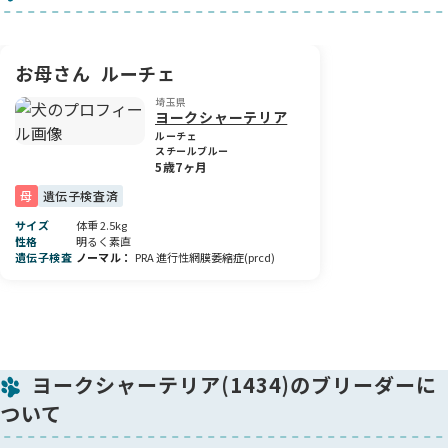
両親ともにチャンピオン犬という素晴らしい血統の子になりま
す🏆
さらに、両親ともにPRA遺伝子検査クリアですので、この子も
お母さん
ルーチェ
クリアとなりますので安心材料のひとつとしていただければと
思います🍀
埼玉県
ヨークシャーテリア
なお、噛み合わせがオーバーになっておりますが、普段の生活
ルーチェ
には支障なく元気に成長しております。
スチールブルー
5歳7ヶ月
個性としてご理解いただき、この子の可愛らしさを受け止めて
くださる素敵なご家族とのご縁をお待ちしております😊
母
遺伝子検査済
サイズ
体重 2.5kg
愛情いっぱいに育てておりますので、気になることがございま
性格
明るく素直
したらお気軽にお問い合わせください🐾
遺伝子検査
ノーマル
PRA 進行性網膜萎縮症(prcd)
ヨークシャーテリア(1434)のブリーダーに
ついて