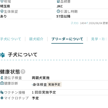
location_on
地域
description
血統書
埼玉県
JKC
verified_user
生体保証
schedule
引渡し時期
あり
57日以降
子犬ID
1434
2026/06/04 更新
子犬について
親犬紹介
ブリーダーについて
見学・取
子犬について
健康状態
biotech
遺伝子検査
両親犬実施
medical_services
健康診断
身体検査
実施予定
1 回目実施予定
vaccines
ワクチン接種
memory
マイクロチップ
予定