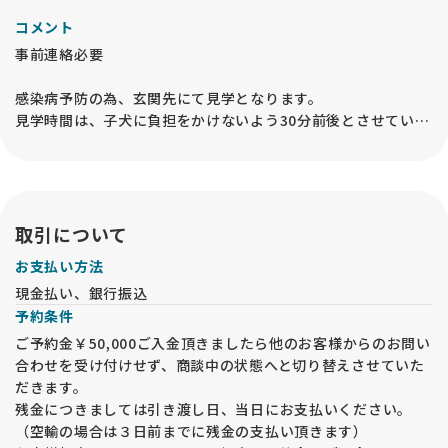
コメント
事前連絡必要
感染病予防の為、玄関先にて見学となります。
見学時間は、子犬に負担をかけないよう30分前後とさせていた
だいております
ご了承頂いた上お越し下さい。
見学当日に他のペットショップや犬舎に立ち寄る事はご遠慮下
さい.
取引について
お支払い方法
他のお客様から先に購入予約が入った場合には見学の予約をキ
現金払い、銀行振込
ャンセルさせて頂きます。
予約条件
ご予約金￥50,000ご入金頂きましたら他のお客様からのお問い
合わせを受け付けせず、商談中の状態へと切り替えさせていた
だきます。
残金につきましては引き渡し日、当日にお支払いください。
（空輸の場合は３日前までに残金の支払い頂きます）