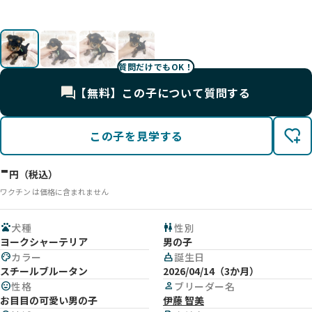
影
影
影
影
質問だけでもOK！
【無料】この子について質問する
この子を見学する
-
円（税込）
ワクチン は価格に含まれません
pets
犬種
wc
性別
ヨークシャーテリア
男の子
palette
カラー
cake
誕生日
スチールブルータン
2026/04/14（3か月）
mood
性格
person
ブリーダー名
お目目の可愛い男の子
伊藤 智美