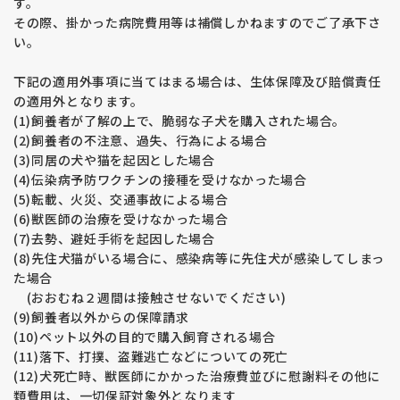
す。
その際、掛かった病院費用等は補償しかねますのでご了承下さ
い。
下記の適用外事項に当てはまる場合は、生体保障及び賠償責任
の適用外となります。
(1)飼養者が了解の上で、脆弱な子犬を購入された場合。
(2)飼養者の不注意、過失、行為による場合
(3)同居の犬や猫を起因とした場合
(4)伝染病予防ワクチンの接種を受けなかった場合
(5)転載、火災、交通事故による場合
(6)獣医師の治療を受けなかった場合
(7)去勢、避妊手術を起因した場合
(8)先住犬猫がいる場合に、感染病等に先住犬が感染してしまっ
た場合
(おおむね２週間は接触させないでください)
(9)飼養者以外からの保障請求
(10)ペット以外の目的で購入飼育される場合
(11)落下、打撲、盗難逃亡などについての死亡
(12)犬死亡時、獣医師にかかった治療費並びに慰謝料その他に
類費用は、一切保証対象外となります