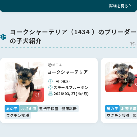
詳細を見る
ヨークシャーテリア（1434 ）のブリーダー
の子犬紹介
7件
埼玉県
ヨークシャーテリア
-
円（税込）
スチールブルータン
2026/03/27
(4か月)
男の子
お迎え済
遺伝子検査
健康診断
男の子
お迎え済
ワクチン接種
ワクチン接種
親