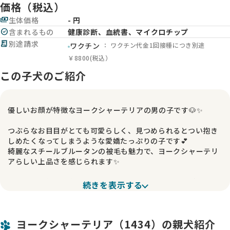
価格（税込）
payments
生体価格
- 円
check_circle
含まれるもの
健康診断、血統書、マイクロチップ
receipt_long
別途請求
： ワクチン代金1回接種につき別途
ワクチン
￥8800(税込）
この子犬のご紹介
優しいお顔が特徴なヨークシャーテリアの男の子です🐶✨
つぶらなお目目がとても可愛らしく、見つめられるとつい抱き
しめたくなってしまうような愛嬌たっぷりの子です💕
綺麗なスチールブルータンの被毛も魅力で、ヨークシャーテリ
アらしい上品さを感じられます✨
二人兄弟で仲良く育っており、毎日元気いっぱいに過ごしてい
続きを表示する
ます🌱
人懐っこく優しい雰囲気の男の子で、初めてわんちゃんをお迎
えされる方にも親しみやすい性格です☺️
ヨークシャーテリア（1434）の親犬紹介