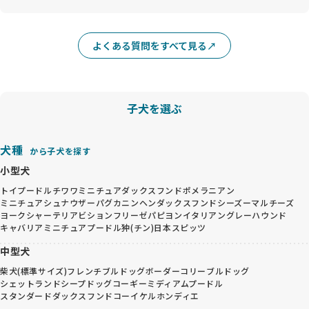
よくある質問をすべて見る
子犬を選ぶ
犬種
から子犬を探す
小型犬
トイプードル
チワワ
ミニチュアダックスフンド
ポメラニアン
ミニチュアシュナウザー
パグ
カニンヘンダックスフンド
シーズー
マルチーズ
ヨークシャーテリア
ビションフリーゼ
パピヨン
イタリアングレーハウンド
キャバリア
ミニチュアプードル
狆(チン)
日本スピッツ
中型犬
柴犬(標準サイズ)
フレンチブルドッグ
ボーダーコリー
ブルドッグ
シェットランドシープドッグ
コーギー
ミディアムプードル
スタンダードダックスフンド
コーイケルホンディエ