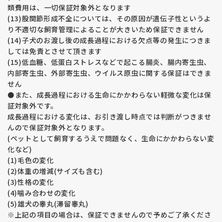
類費用は、一切保証対象外となります
(13)股関節形成不全については、その原因が遺伝子性というよ
り不適切な飼育管理によることが大きいため保証できません
(14)子犬のお渡し後の成長過程における欠点等の発生につきま
しては免責とさせて頂きます
(15)低血糖、低蛋白ストレスなどで起こる腸炎、腸内寄生虫、
内部寄生虫、外部寄生虫、ウイルス原虫に関する保証はできま
せん
⚫️また、成長過程における生命にかかわらない軽微な変化は保
証対象外です。
成長過程における変化は、お引き渡し時点では判断がつきませ
んので保証対象外となります。
(ペットとして飼育するうえで問題なく、生命にかかわらない変
化など)
(1)毛色の変化
(2)体重の増減(サイズも含む)
(3)性格の変化
(4)噛み合わせの変化
(5)雄犬の睾丸(滞留睾丸)
※上記の項目の場合は、保証できませんので予めご了承くださ