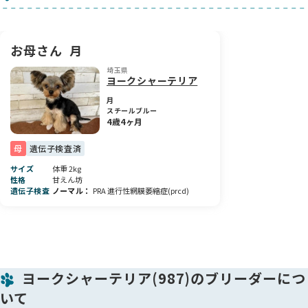
人のそばにいるのが好きで、そっと寄り添ってくる甘えん坊な
一面もあります。兄弟たちと遊びながら、のびのびと社会性を
身につけ、毎日健やかに成長しています。短いあんよでちょこ
ちょこ歩く姿は、本当に愛おしいです💕
お母さん
月
埼玉県
この子の優しい性格と可愛らしさを、そのまま受け止めてくだ
ヨークシャーテリア
さるご家族との素敵なご縁を願っています✨
月
スチールブルー
4歳4ヶ月
母
遺伝子検査済
サイズ
体重 2kg
性格
甘えん坊
遺伝子検査
ノーマル
PRA 進行性網膜萎縮症(prcd)
ヨークシャーテリア(987)のブリーダーにつ
いて