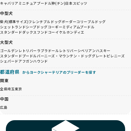
キャバリア
ミニチュアプードル
狆(チン)
日本スピッツ
中型犬
柴犬(標準サイズ)
フレンチブルドッグ
ボーダーコリー
ブルドッグ
シェットランドシープドッグ
コーギー
ミディアムプードル
スタンダードダックスフンド
コーイケルホンディエ
大型犬
ゴールデンレトリバー
ラブラドールレトリバー
シベリアンハスキー
スタンダードプードル
バーニーズ・マウンテン・ドッグ
グレートピレニーズ
シェパード
アフガンハウンド
都道府県
からヨークシャーテリアのブリーダーを探す
関東
全県
埼玉
東京
中国
広島