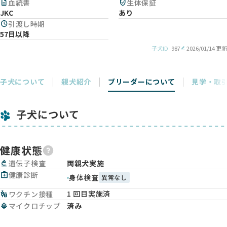
description
血統書
verified_user
生体保証
JKC
あり
schedule
引渡し時期
57日以降
子犬ID
987
2026/01/14 更新
子犬について
親犬紹介
ブリーダーについて
見学・取
子犬について
健康状態
biotech
遺伝子検査
両親犬実施
medical_services
健康診断
身体検査
異常なし
1 回目実施済
vaccines
ワクチン接種
memory
マイクロチップ
済み