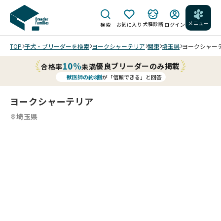
メニュー
犬種診断
検索
お気に入り
ログイン
TOP
子犬・ブリーダーを検索
ヨークシャーテリア
関東
埼玉県
ヨークシャーテリ
10%
優良ブリーダーのみ掲載
合格率
未満
獣医師の約8割
が「信頼できる」と回答
ヨークシャーテリア
埼玉県
8
4
8
5
8
6
8
7
8
8
8
8
/
/
/
/
/
/
202
202
202
202
202
202
202
202
6/0
6/0
6/0
6/0
5/1
5/1
5/1
5/1
1/0
1/0
1/0
1/0
2/2
2/2
2/2
2/2
4 撮
4 撮
4 撮
4 撮
5 撮
5 撮
5 撮
5 撮