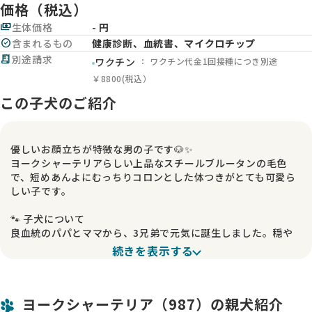
価格（税込）
payments
生体価格
- 円
check_circle
含まれるもの
健康診断、血統書、マイクロチップ
receipt_long
別途請求
： ワクチン代金1回接種につき別途
ワクチン
￥8800(税込）
この子犬のご紹介
優しいお顔立ちが特徴な男の子です🐶✨
ヨークシャーテリアらしい上品なスチールブルータンの毛色
で、短めあんよにむっちりコロンとした体つきがとても可愛ら
しい子です。
🐾 子犬について
良血統のパパとママから、3兄弟で元気に誕生しました。穏や
かで優しさを感じる表情が印象的で、見ているだけでほっと癒
続きを表示する
されます😊 兄弟の中でも落ち着いた雰囲気があり、抱っこする
と安心感のある存在です。
ヨークシャーテリア（987）の親犬紹介
🏡 性格・成長の様子