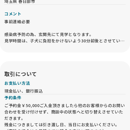
埼玉県 春日部市
コメント
事前連絡必要
感染病予防の為、玄関先にて見学となります。
見学時間は、子犬に負担をかけないよう30分前後とさせていた
だいております
ご了承頂いた上お越し下さい。
見学当日に他のペットショップや犬舎に立ち寄る事はご遠慮下
さい.
取引について
お支払い方法
他のお客様から先に購入予約が入った場合には見学の予約をキ
現金払い、銀行振込
ャンセルさせて頂きます。
予約条件
ご予約金￥50,000ご入金頂きましたら他のお客様からのお問い
合わせを受け付けせず、商談中の状態へと切り替えさせていた
だきます。
残金につきましては引き渡し日、当日にお支払いください。