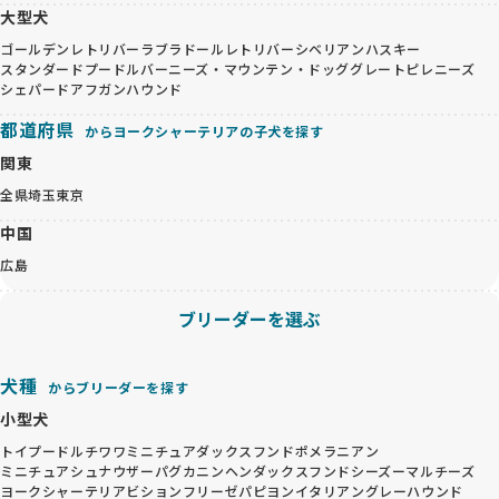
大型犬
ゴールデンレトリバー
ラブラドールレトリバー
シベリアンハスキー
スタンダードプードル
バーニーズ・マウンテン・ドッグ
グレートピレニーズ
シェパード
アフガンハウンド
都道府県
からヨークシャーテリアの子犬を探す
関東
全県
埼玉
東京
中国
広島
ブリーダーを選ぶ
犬種
からブリーダーを探す
小型犬
トイプードル
チワワ
ミニチュアダックスフンド
ポメラニアン
ミニチュアシュナウザー
パグ
カニンヘンダックスフンド
シーズー
マルチーズ
ヨークシャーテリア
ビションフリーゼ
パピヨン
イタリアングレーハウンド