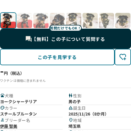
影
影
影
影
影
影
影
影
質問だけでもOK！
【無料】この子について質問する
この子を見学する
-
円（税込）
ワクチン は価格に含まれません
pets
犬種
wc
性別
ヨークシャーテリア
男の子
palette
カラー
cake
誕生日
スチールブルータン
2025/11/26（8か月）
person
ブリーダー名
location_on
地域
伊藤 智美
埼玉県