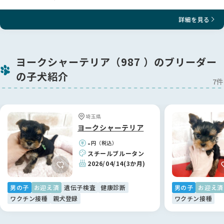
詳細を見る
ヨークシャーテリア（987 ）のブリーダー
の子犬紹介
7件
埼玉県
ヨークシャーテリア
-
円（税込）
スチールブルータン
2026/04/14
(3か月)
男の子
お迎え済
遺伝子検査
健康診断
男の子
お迎え済
ワクチン接種
親犬登録
ワクチン接種