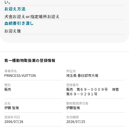
い。
お迎え方法
犬舎お迎えor指定場所お迎え
血統書引き渡し
お迎え後
第一種動物取扱業の登録情報
事業所名
所在地
PRINCESS-VUITTON
埼玉県 春日部市大場
種別
登録番号
販売
販売 第６９－０００９号 保管
第６９－０２９１号
氏名
動物取扱責任者
伊藤 智美
伊藤智美
登録年月日
有効期限
2006/07/26
2026/07/25