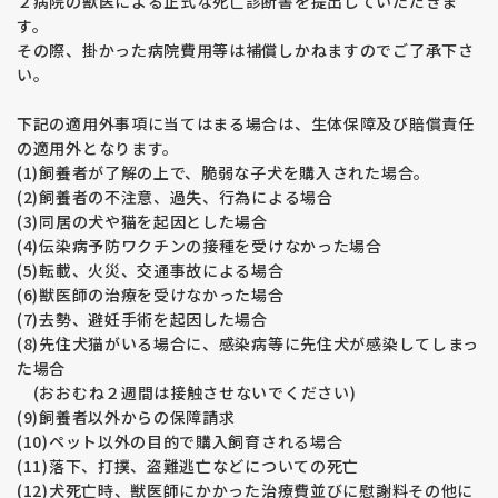
２病院の獣医による正式な死亡診断書を提出していただきま
す。
その際、掛かった病院費用等は補償しかねますのでご了承下さ
い。
下記の適用外事項に当てはまる場合は、生体保障及び賠償責任
の適用外となります。
(1)飼養者が了解の上で、脆弱な子犬を購入された場合。
(2)飼養者の不注意、過失、行為による場合
(3)同居の犬や猫を起因とした場合
(4)伝染病予防ワクチンの接種を受けなかった場合
(5)転載、火災、交通事故による場合
(6)獣医師の治療を受けなかった場合
(7)去勢、避妊手術を起因した場合
(8)先住犬猫がいる場合に、感染病等に先住犬が感染してしまっ
た場合
(おおむね２週間は接触させないでください)
(9)飼養者以外からの保障請求
(10)ペット以外の目的で購入飼育される場合
(11)落下、打撲、盗難逃亡などについての死亡
(12)犬死亡時、獣医師にかかった治療費並びに慰謝料その他に