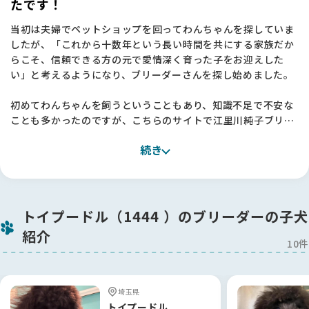
たです！
当初は夫婦でペットショップを回ってわんちゃんを探していま
したが、「これから十数年という長い時間を共にする家族だか
らこそ、信頼できる方の元で愛情深く育った子をお迎えした
い」と考えるようになり、ブリーダーさんを探し始めました。
初めてわんちゃんを飼うということもあり、知識不足で不安な
ことも多かったのですが、こちらのサイトで江里川純子ブリー
ダーを知り、そのお人柄や考え方に深く感銘を受けました。
続き
実際にお話をさせていただく中で、私たちの不安な気持ちをし
っかりと汲み取ってくださり、「江里川さんの元で育った子な
ら、安心してお迎えできる」と確信に変わりました。
今回はこちらの希望に沿って丁寧にご提案をいただき、本当に
トイプードル（1444 ）のブリーダーの子犬
感謝しております。
紹介
江里川ブリーダーに出会えて、心から良かったと思っていま
10件
す！🐶
【BreederFamiliesへ】
埼玉県
色々なサイトを見て回りましたが、こちらのBreederFamilies
トイプードル