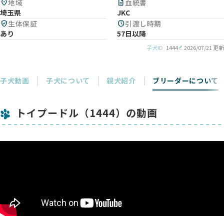
location_on
地域
description
血統書
埼玉県
JKC
verified_user
生体保証
schedule
引渡し時期
あり
57日以降
子犬ID
1444
2026/07/21 更新
子犬動画
子犬について
親犬紹介
ブリーダーについて
トイプードル（1444）の動画