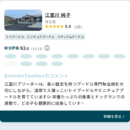
江里川 純子
埼玉県
5.0
(5件)
トイプードル
ミニチュアプードル
ミディアムプードル
92
総合評価
点
（11/12）
BreederFamiliesのコメント
江里川ブリーダーは、長い歴史を持つプードル専門🐩血統を大
切にしながら、温厚で人懐っこいトイプードルやミニチュアプ
ードルを育てています🐶 栄養たっぷりの食事とドッグランでの
運動で、どの子も健康的に成長していす✨
詳細を見る