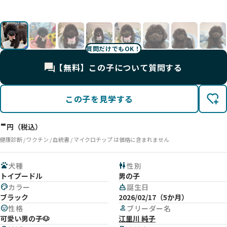
02
02
り
UP
UP
UP
UP
UP
UP
質問だけでもOK！
【無料】この子について質問する
この子を見学する
-
円（税込）
健康診断 / ワクチン / 血統書 / マイクロチップ は価格に含まれません
pets
犬種
wc
性別
トイプードル
男の子
palette
カラー
cake
誕生日
ブラック
2026/02/17（5か月）
mood
性格
person
ブリーダー名
可愛い男の子🐶
江里川 純子