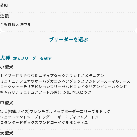
愛知
近畿
全県
京都
大阪
奈良
ブリーダーを選ぶ
犬種
からブリーダーを探す
小型犬
トイプードル
チワワ
ミニチュアダックスフンド
ポメラニアン
ミニチュアシュナウザー
パグ
カニンヘンダックスフンド
シーズー
マルチーズ
ヨークシャーテリア
ビションフリーゼ
パピヨン
イタリアングレーハウンド
キャバリア
ミニチュアプードル
狆(チン)
日本スピッツ
中型犬
柴犬(標準サイズ)
フレンチブルドッグ
ボーダーコリー
ブルドッグ
シェットランドシープドッグ
コーギー
ミディアムプードル
スタンダードダックスフンド
コーイケルホンディエ
大型犬