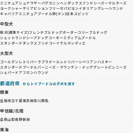
ミニチュアシュナウザー
パグ
カニンヘンダックスフンド
シーズー
マルチーズ
ヨークシャーテリア
ビションフリーゼ
パピヨン
イタリアングレーハウンド
キャバリア
ミニチュアプードル
狆(チン)
日本スピッツ
中型犬
柴犬(標準サイズ)
フレンチブルドッグ
ボーダーコリー
ブルドッグ
シェットランドシープドッグ
コーギー
ミディアムプードル
スタンダードダックスフンド
コーイケルホンディエ
大型犬
ゴールデンレトリバー
ラブラドールレトリバー
シベリアンハスキー
スタンダードプードル
バーニーズ・マウンテン・ドッグ
グレートピレニーズ
シェパード
アフガンハウンド
都道府県
からトイプードルの子犬を探す
関東
全県
埼玉
千葉
東京
神奈川
群馬
甲信越/北陸
全県
山梨
長野
新潟
東海