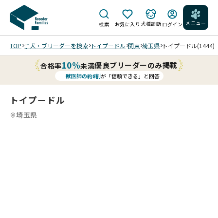
メニュー
犬種診断
検索
お気に入り
ログイン
TOP
子犬・ブリーダーを検索
トイプードル
関東
埼玉県
トイプードル(1444)
10%
優良ブリーダーのみ掲載
合格率
未満
獣医師の約8割
が「信頼できる」と回答
トイプードル
埼玉県
9
4
9
5
9
6
9
7
9
8
9
9
9
9
06/
/
/
/
/
/
/
/
04
UP
可
愛
い
お
顔
20
20
集
20
20
20
20
20
20
26
26
中
26/
26/
26/
26/
26/
26/
/0
/0
力
06/
06/
05/
05/
05/
05/
7/
7/
あ
04
04
18
18
18
18