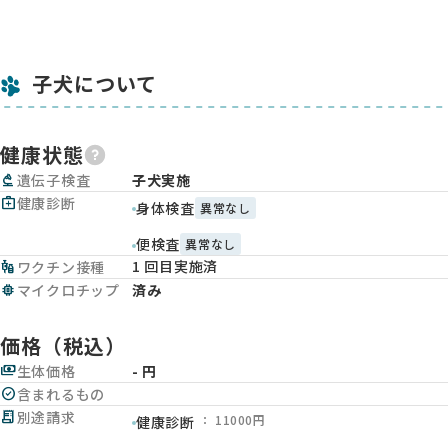
子犬について
健康状態
biotech
遺伝子検査
子犬実施
medical_services
健康診断
身体検査
異常なし
便検査
異常なし
1 回目実施済
vaccines
ワクチン接種
memory
マイクロチップ
済み
価格（税込）
payments
生体価格
- 円
check_circle
含まれるもの
receipt_long
別途請求
： 11000円
健康診断