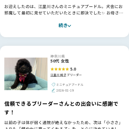
お迎えしたのは、江里川さんのミニチュアプードル。犬舎にお
邪魔して最初に見せていただいたときに即決でした✨ お母さん
ワンちゃんもとても元気で、一緒にいる他のワンちゃんたちも
続き
みんな健康で穏やか。「本当にすごくいい環境で育てていらっ
しゃるんだな」と、言葉にしなくても伝わってきたんです。
お迎えしてからも、うちの子はとても穏やかで、お母さんとし
っかり一緒に過ごさせてもらっていたおかげか、本当に飼いや
神奈川県
すい子に育っています。最近はすっかり肝も据わってきて、家
50代 女性
族の一員として毎日笑わせてくれています💕
5.0
江里川 純子
ブリーダー
江里川さん、本当にありがとうございました。
ミニチュアプードル
【BreederFamiliesへ】
2026-01-19
ブリーダーさんからお迎えしたいとは思っていたものの、本当
にいろいろな方がいらっしゃるので、「どうやっていいブリー
信頼できるブリーダーさんとの出会いに感謝で
ダーさんを見つければいいんだろう？」というのが一番の悩み
す！
でした。
以前の子は体が弱く通院が絶えなかったため、次は「小ささ」
ChatGPTに相談し、大手サイトものぞいてみたのですが、サ
よりも「健やかに育ってくれる子」を、と心に決めていまし