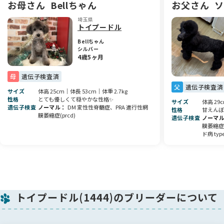
お母さん
Bellちゃん
お父さん
ソ
埼玉県
トイプードル
Bellちゃん
シルバー
4歳5ヶ月
母
遺伝子検査済
父
遺伝子検査済
サイズ
体高 25cm｜体長 53cm｜体重 2.7kg
性格
とても優しくて穏やかな性格✨
サイズ
体高 29
遺伝子検査
ノーマル
DM 変性性脊髄症、PRA 進行性網
性格
甘えんぼ
膜萎縮症(prcd)
遺伝子検査
ノーマ
膜萎縮症
ド病 typ
トイプードル(1444)のブリーダーについて