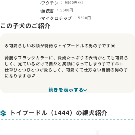
： 9900円/回
ワクチン
： 5500円
血統書
： 5500円
マイクロチップ
この子犬のご紹介
🌟可愛らしいお顔が特徴なトイプードルの男の子です💓
綺麗なブラックカラーに、愛嬌たっぷりの表情がとても可愛ら
しく、見ているだけで自然と笑顔になってしまう子です🐶✨️
仕草ひとつひとつが愛らしく、可愛くて仕方ない自慢の男の子
になります😊💕
元気いっぱいに遊ぶ姿もとても可愛く、人のそばに来て甘えて
続きを表示する
くれる姿には毎日癒されております✨️
ぬいぐるみのような可愛らしさたっぷりの子です🐻💓
トイプードル（1444）の親犬紹介
これからの成長もとても楽しみな男の子です✨
素敵なご家族様とのご縁を心よりお待ちしております🐶💕