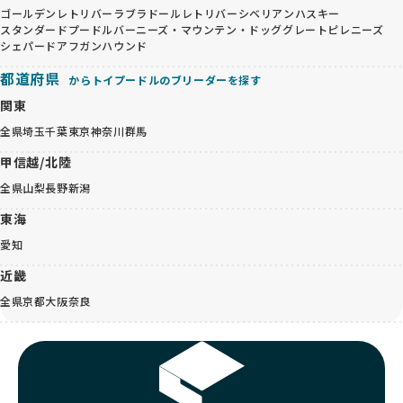
ゴールデンレトリバー
ラブラドールレトリバー
シベリアンハスキー
スタンダードプードル
バーニーズ・マウンテン・ドッグ
グレートピレニーズ
シェパード
アフガンハウンド
都道府県
からトイプードルのブリーダーを探す
関東
全県
埼玉
千葉
東京
神奈川
群馬
甲信越/北陸
全県
山梨
長野
新潟
東海
愛知
近畿
全県
京都
大阪
奈良