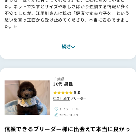
イトを見てすぐにBreederFamiliesさんで探そうと思いまし
た。ネットで探すとサイズや珍しさばかり強調する情報が多く
た。掲載基準もきちんと公開されていて、「ここなら信頼でき
不安でしたが、江里川さんは私の「健康で丈夫な子を」という
る」と思えました🌸
想いを真っ正面から受け止めてくださり、本当に安心できまし
た。✨
実際、江里川さんに出会えたのはBreederFamiliesのおかげで
す。
お迎えしたミニチュアプードルの子は、骨格もしっかりしてい
本当に、いいブリーダーさんにつないで頂いたなと、心から感
続き
て元気いっぱい！抱っこしたときの温かい重みを感じるたび
謝しています✨
に、江里川さんにお願いして良かったと実感しています。お迎
え後も里帰りをさせていただくなど、今でも繋がっていられる
のがとても心強いです。🐶
千葉県
【BreederFamiliesへ】
30代 男性
今回お世話になったBreederFamiliesさんは、他のサイトとは
5.0
違う「誠実さ」を感じました。派手な宣伝ではなく、ブリーダ
江里川 純子
ブリーダー
ーさんの想いや飼育環境といった「正しい情報」を丁寧に発信
している姿勢に、命を扱う責任感を感じて信頼できました。
トイプードル
おかげで、江里川さんのような素晴らしいブリーダーさんに出
2026-01-19
会えました。本当にありがとうございました！🌱
信頼できるブリーダー様に出会えて本当に良かっ