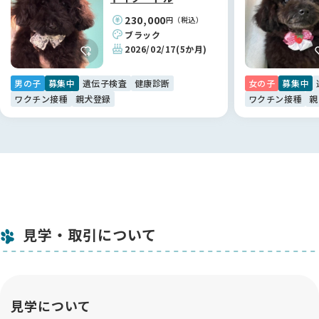
は情報の透明性が高く、非常に信頼できるサイトだと感じまし
230,000
円（税込）
た。
ブラック
おかげさまで、江里川ブリーダーのような素敵な専門家と繋が
2026/02/17
(5か月)
ることができ、納得のいく形で新しい家族探しができていま
す。
男の子
募集中
遺伝子検査
健康診断
女の子
募集中
ありがとうございました。😊
ワクチン接種
親犬登録
ワクチン接種
親
見学・取引について
見学について