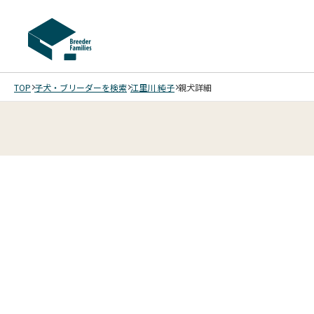
TOP
子犬・ブリーダーを検索
江里川 純子
親犬詳細
2