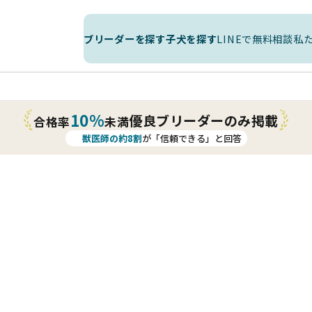
ブリーダーを探す
子犬を探す
LINEで無料相談
私
10%
優良ブリーダーのみ掲載
合格率
未満
獣医師の約8割
が「信頼できる」と回答