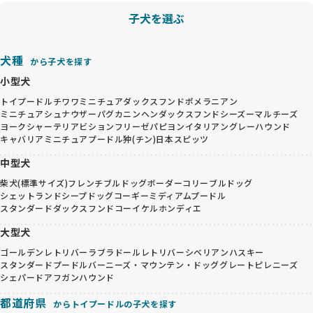
子犬を選ぶ
犬種
から子犬を探す
小型犬
トイプードル
チワワ
ミニチュアダックスフンド
ポメラニアン
ミニチュアシュナウザー
パグ
カニンヘンダックスフンド
シーズー
マルチーズ
ヨークシャーテリア
ビションフリーゼ
パピヨン
イタリアングレーハウンド
キャバリア
ミニチュアプードル
狆(チン)
日本スピッツ
中型犬
柴犬(標準サイズ)
フレンチブルドッグ
ボーダーコリー
ブルドッグ
シェットランドシープドッグ
コーギー
ミディアムプードル
スタンダードダックスフンド
コーイケルホンディエ
大型犬
ゴールデンレトリバー
ラブラドールレトリバー
シベリアンハスキー
スタンダードプードル
バーニーズ・マウンテン・ドッグ
グレートピレニーズ
シェパード
アフガンハウンド
都道府県
からトイプードルの子犬を探す