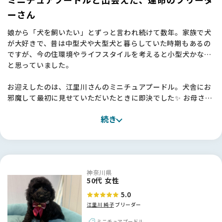
ーさん
娘から「犬を飼いたい」とずっと言われ続けて数年。家族で犬
が大好きで、昔は中型犬や大型犬と暮らしていた時期もあるの
ですが、今の住環境やライフスタイルを考えると小型犬かな…
と思っていました。
お迎えしたのは、江里川さんのミニチュアプードル。犬舎にお
邪魔して最初に見せていただいたときに即決でした✨ お母さん
ワンちゃんもとても元気で、一緒にいる他のワンちゃんたちも
続き
みんな健康で穏やか。「本当にすごくいい環境で育てていらっ
しゃるんだな」と、言葉にしなくても伝わってきたんです。
お迎えしてからも、うちの子はとても穏やかで、お母さんとし
っかり一緒に過ごさせてもらっていたおかげか、本当に飼いや
神奈川県
すい子に育っています。最近はすっかり肝も据わってきて、家
50代 女性
族の一員として毎日笑わせてくれています💕
5.0
江里川 純子
ブリーダー
江里川さん、本当にありがとうございました。
ミニチュアプードル