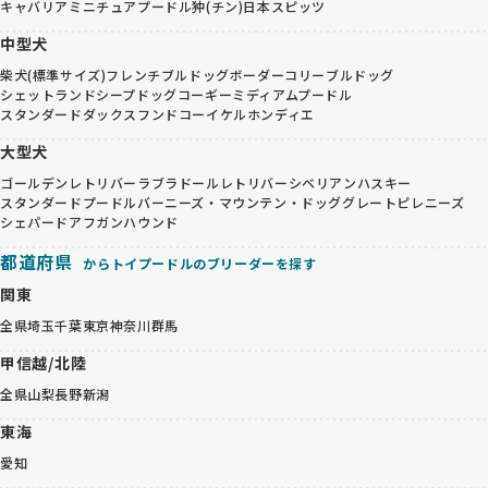
キャバリア
ミニチュアプードル
狆(チン)
日本スピッツ
中型犬
柴犬(標準サイズ)
フレンチブルドッグ
ボーダーコリー
ブルドッグ
シェットランドシープドッグ
コーギー
ミディアムプードル
スタンダードダックスフンド
コーイケルホンディエ
大型犬
ゴールデンレトリバー
ラブラドールレトリバー
シベリアンハスキー
スタンダードプードル
バーニーズ・マウンテン・ドッグ
グレートピレニーズ
シェパード
アフガンハウンド
都道府県
からトイプードルのブリーダーを探す
関東
全県
埼玉
千葉
東京
神奈川
群馬
甲信越/北陸
全県
山梨
長野
新潟
東海
愛知