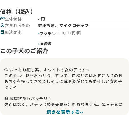
価格（税込）
payments
生体価格
- 円
check_circle
含まれるもの
健康診断、マイクロチップ
receipt_long
別途請求
： 8,800円/回
ワクチン
血統書
この子犬のご紹介
🐶 おっとり癒し系、ホワイトの女の子です✨
この子は性格もおっとりしていて、遊ぶときはお気に入りのお
もちゃを持ってきて楽しそうに遊ぶ姿がとても愛らしい女の子
です💕
🏥 健康状態もバッチリ！
欠点はなく、パテラ（膝蓋骨脱臼）もありません。毎日元気に
過ごしており、安心してお迎えいただける健康的な子です🍀
続きを表示する
🏆 良質な血統と美しい毛並み
しっかりとした血統を受け継いでおり、毛量もたっぷり！