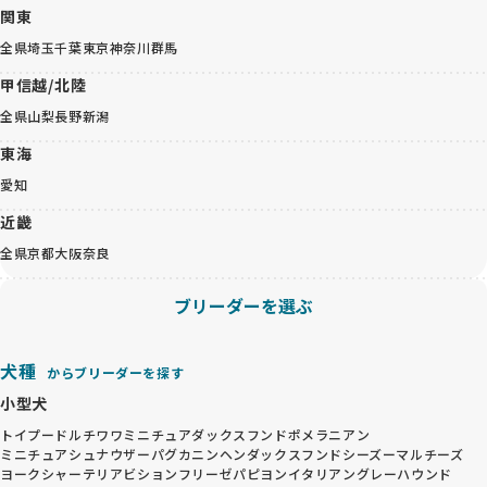
関東
全県
埼玉
千葉
東京
神奈川
群馬
甲信越/北陸
全県
山梨
長野
新潟
東海
愛知
近畿
全県
京都
大阪
奈良
ブリーダーを選ぶ
犬種
からブリーダーを探す
小型犬
トイプードル
チワワ
ミニチュアダックスフンド
ポメラニアン
ミニチュアシュナウザー
パグ
カニンヘンダックスフンド
シーズー
マルチーズ
ヨークシャーテリア
ビションフリーゼ
パピヨン
イタリアングレーハウンド