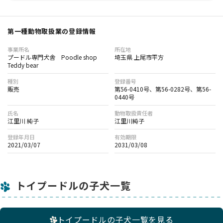
第一種動物取扱業の登録情報
事業所名
所在地
プードル専門犬舎 Poodle shop
埼玉県 上尾市平方
Teddy bear
種別
登録番号
販売
第56-0410号、第56-0282号、第56-
0440号
氏名
動物取扱責任者
江里川 純子
江里川純子
登録年月日
有効期限
2021/03/07
2031/03/08
トイプードルの子犬一覧
トイプードルの子犬一覧を見る