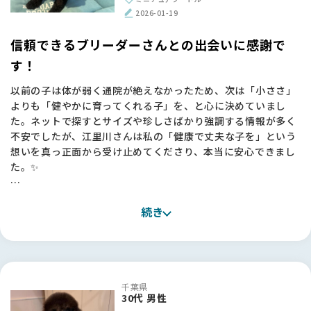
【BreederFamiliesへ】
2026-01-19
ブリーダーさんからお迎えしたいとは思っていたものの、本当
にいろいろな方がいらっしゃるので、「どうやっていいブリー
信頼できるブリーダーさんとの出会いに感謝で
ダーさんを見つければいいんだろう？」というのが一番の悩み
す！
でした。
以前の子は体が弱く通院が絶えなかったため、次は「小ささ」
ChatGPTに相談し、大手サイトものぞいてみたのですが、サ
よりも「健やかに育ってくれる子」を、と心に決めていまし
イトを見てすぐにBreederFamiliesさんで探そうと思いまし
た。ネットで探すとサイズや珍しさばかり強調する情報が多く
た。掲載基準もきちんと公開されていて、「ここなら信頼でき
不安でしたが、江里川さんは私の「健康で丈夫な子を」という
る」と思えました🌸
想いを真っ正面から受け止めてくださり、本当に安心できまし
た。✨
実際、江里川さんに出会えたのはBreederFamiliesのおかげで
す。
お迎えしたミニチュアプードルの子は、骨格もしっかりしてい
本当に、いいブリーダーさんにつないで頂いたなと、心から感
続き
て元気いっぱい！抱っこしたときの温かい重みを感じるたび
謝しています✨
に、江里川さんにお願いして良かったと実感しています。お迎
え後も里帰りをさせていただくなど、今でも繋がっていられる
のがとても心強いです。🐶
千葉県
【BreederFamiliesへ】
30代 男性
今回お世話になったBreederFamiliesさんは、他のサイトとは