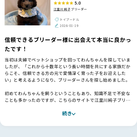
5.0
違う「誠実さ」を感じました。派手な宣伝ではなく、ブリーダ
江里川 純子
ブリーダー
ーさんの想いや飼育環境といった「正しい情報」を丁寧に発信
している姿勢に、命を扱う責任感を感じて信頼できました。
トイプードル
おかげで、江里川さんのような素晴らしいブリーダーさんに出
2026-01-19
会えました。本当にありがとうございました！🌱
信頼できるブリーダー様に出会えて本当に良かっ
たです！
当初は夫婦でペットショップを回ってわんちゃんを探していま
したが、「これから十数年という長い時間を共にする家族だか
らこそ、信頼できる方の元で愛情深く育った子をお迎えした
い」と考えるようになり、ブリーダーさんを探し始めました。
初めてわんちゃんを飼うということもあり、知識不足で不安な
ことも多かったのですが、こちらのサイトで江里川純子ブリー
ダーを知り、そのお人柄や考え方に深く感銘を受けました。
続き
実際にお話をさせていただく中で、私たちの不安な気持ちをし
っかりと汲み取ってくださり、「江里川さんの元で育った子な
ら、安心してお迎えできる」と確信に変わりました。