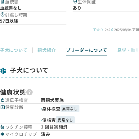
description
血統書
verified_user
生体保証
血統書なし
あり
schedule
引渡し時期
57日以降
子犬ID
242
2025/08/04 更新
子犬について
親犬紹介
ブリーダーについて
見学・取
子犬について
健康状態
biotech
遺伝子検査
両親犬実施
medical_services
健康診断
身体検査
異常なし
便検査
異常なし
1 回目実施済
vaccines
ワクチン接種
memory
マイクロチップ
済み