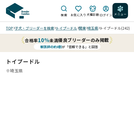
メニュー
犬種診断
検索
お気に入り
ログイン
TOP
子犬・ブリーダーを検索
トイプードル
関東
埼玉県
トイプードル(242)
10%
優良ブリーダーのみ掲載
合格率
未満
獣医師の約8割
が「信頼できる」と回答
トイプードル
埼玉県
4
4
4
4
/
/