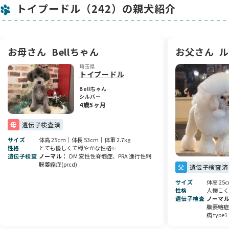
トイプードル（242）の親犬紹介
やわらかなカールのかかった被毛は、ふんわりとしたシルエッ
トをつくり出してくれて、見た目の可愛さも抜群です✨
📩 この子にご興味がありましたら、ぜひお気軽にお問い合わせ
お母さん
Bellちゃん
お父さん
ル
ください。
ご見学も大歓迎です。ぜひ実際に会って、その可愛さに癒され
埼玉県
てください🌸
トイプードル
Bellちゃん
素敵なご縁を心よりお待ちしております😊
シルバー
4歳5ヶ月
母
遺伝子検査済
サイズ
体高 25cm｜体長 53cm｜体重 2.7kg
性格
とても優しくて穏やかな性格✨
遺伝子検査
ノーマル
DM 変性性脊髄症、PRA 進行性網
膜萎縮症(prcd)
父
遺伝子検査済
サイズ
体高 25
性格
人懐こく
遺伝子検査
ノーマ
膜萎縮症(
病 type1