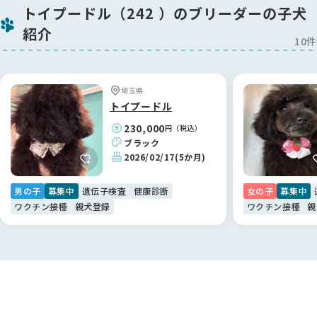
今回はこちらの希望に沿って丁寧にご提案をいただき、本当に
トイプードル（242 ）のブリーダーの子犬
感謝しております。
紹介
江里川ブリーダーに出会えて、心から良かったと思っていま
10件
す！🐶
【BreederFamiliesへ】
埼玉県
色々なサイトを見て回りましたが、こちらのBreederFamilies
トイプードル
は情報の透明性が高く、非常に信頼できるサイトだと感じまし
230,000
円（税込）
た。
ブラック
おかげさまで、江里川ブリーダーのような素敵な専門家と繋が
2026/02/17
(5か月)
ることができ、納得のいく形で新しい家族探しができていま
す。
男の子
募集中
遺伝子検査
健康診断
女の子
募集中
ありがとうございました。😊
ワクチン接種
親犬登録
ワクチン接種
親