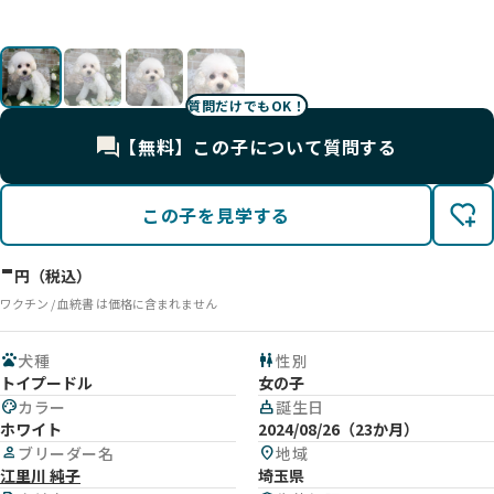
質問だけでもOK！
【無料】この子について質問する
この子を見学する
-
円（税込）
ワクチン / 血統書 は価格に含まれません
pets
犬種
wc
性別
トイプードル
女の子
palette
カラー
cake
誕生日
ホワイト
2024/08/26（23か月）
person
ブリーダー名
location_on
地域
江里川 純子
埼玉県