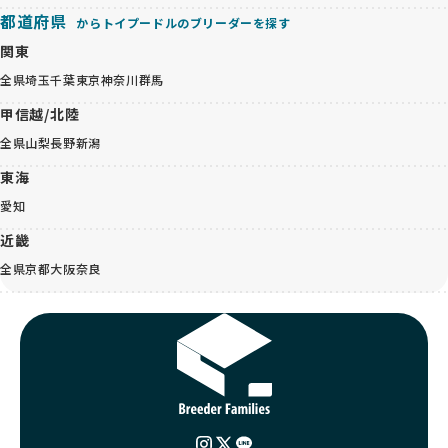
都道府県
からトイプードルのブリーダーを探す
関東
全県
埼玉
千葉
東京
神奈川
群馬
甲信越/北陸
全県
山梨
長野
新潟
東海
愛知
近畿
全県
京都
大阪
奈良