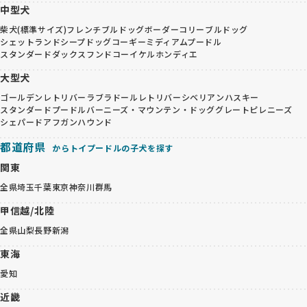
中型犬
柴犬(標準サイズ)
フレンチブルドッグ
ボーダーコリー
ブルドッグ
シェットランドシープドッグ
コーギー
ミディアムプードル
スタンダードダックスフンド
コーイケルホンディエ
大型犬
ゴールデンレトリバー
ラブラドールレトリバー
シベリアンハスキー
スタンダードプードル
バーニーズ・マウンテン・ドッグ
グレートピレニーズ
シェパード
アフガンハウンド
都道府県
からトイプードルの子犬を探す
関東
全県
埼玉
千葉
東京
神奈川
群馬
甲信越/北陸
全県
山梨
長野
新潟
東海
愛知
近畿