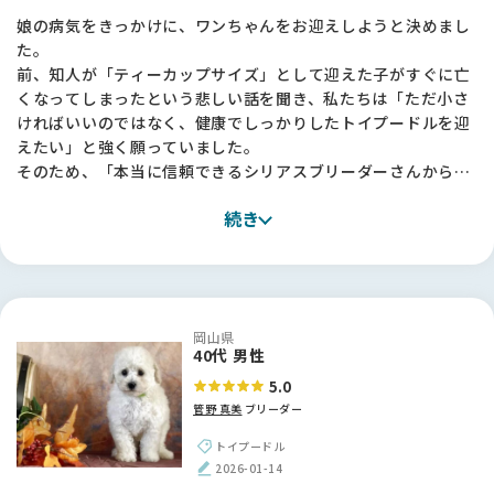
娘の病気をきっかけに、ワンちゃんをお迎えしようと決めまし
た。
前、知人が「ティーカップサイズ」として迎えた子がすぐに亡
くなってしまったという悲しい話を聞き、私たちは「ただ小さ
ければいいのではなく、健康でしっかりしたトイプードルを迎
えたい」と強く願っていました。
そのため、「本当に信頼できるシリアスブリーダーさんから」
というこだわりを持って探していたところ、菅野さんに出会い
続き
ました。
過去にショーにも出られているプロのブリーダーさんですが、
お会いするととても気さくな方。
見学では2頭の子犬を抱っこさせてくださり、娘が「この
岡山県
子！」と決めるまでじっくり寄り添ってくださいました。
40代 男性
5.0
驚いたのは、お迎えまでの手厚いサポートです。毎朝、その日
管野 真美
ブリーダー
の動画を送ってくださるので、兄弟犬と過ごす様子が分かり、
娘も毎朝それを楽しみにしていました😊
トイプードル
用品の準備や、将来の預かりについても相談に乗っていただけ
2026-01-14
て、本当に心強いです。