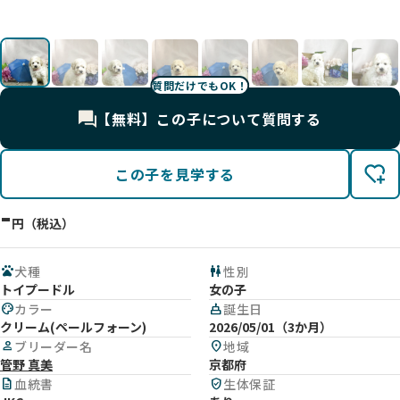
影
影
影
影
影
影
影
影
影
影
影
影
質問だけでもOK！
【無料】この子について質問する
この子を見学する
-
円（税込）
pets
犬種
wc
性別
トイプードル
女の子
palette
カラー
cake
誕生日
クリーム(ペールフォーン)
2026/05/01（3か月）
person
ブリーダー名
location_on
地域
管野 真美
京都府
description
血統書
verified_user
生体保証