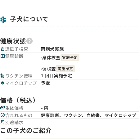
子犬について
健康状態
biotech
遺伝子検査
両親犬実施
medical_services
健康診断
身体検査
実施予定
便検査
実施予定
1 回目実施予定
vaccines
ワクチン接種
memory
マイクロチップ
予定
価格（税込）
payments
生体価格
- 円
check_circle
含まれるもの
健康診断、ワクチン、血統書、マイクロチップ
receipt_long
別途請求
この子犬のご紹介