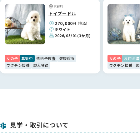
ようになり、家族の会話と笑顔がぐんと増えました！😊ライト
京都府
という名前の通り、我が家を明るく照らしてくれる存在です。
トイプードル
管野さん、本当にありがとうございました！🐾
270,000
円（税込）
ホワイト
【BreederFamiliesへ】
2026/05/01
(3か月)
命を大切にするブリーダーさんと出会える、信頼度の高いサイ
トです！
「せっかく迎えるなら、命を大事に育てている人から迎えた
女の子
募集中
遺伝子検査
健康診断
女の子
お迎え済
い」という思いで辿り着いたのが、BreederFamiliesさんでし
ワクチン接種
親犬登録
ワクチン接種
親
た。
他のサイトも色々と比較しましたが、BFさんは派手な広告より
も「動物福祉」や「ブリーダーさんの想い」を大切にしている
のが伝わってきて、ここなら安心だと思えました📸ただの販売
サイトではなく、人とワンちゃんの幸せな出会いを本気で考え
ている“温かみ”があります。
地方にはまだ課題も多いですが、BFさんのような「命を丁寧に
扱う」考え方がもっと広まってほしいと心から願っています🙏
見学・取引について
おかげさまで、最高の家族と出会うことができました。ありが
とうございました！🐕