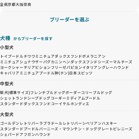
全県
京都
大阪
奈良
ブリーダーを選ぶ
犬種
からブリーダーを探す
小型犬
トイプードル
チワワ
ミニチュアダックスフンド
ポメラニアン
ミニチュアシュナウザー
パグ
カニンヘンダックスフンド
シーズー
マルチーズ
ヨークシャーテリア
ビションフリーゼ
パピヨン
イタリアングレーハウンド
キャバリア
ミニチュアプードル
狆(チン)
日本スピッツ
中型犬
柴犬(標準サイズ)
フレンチブルドッグ
ボーダーコリー
ブルドッグ
シェットランドシープドッグ
コーギー
ミディアムプードル
スタンダードダックスフンド
コーイケルホンディエ
大型犬
ゴールデンレトリバー
ラブラドールレトリバー
シベリアンハスキー
スタンダードプードル
バーニーズ・マウンテン・ドッグ
グレートピレニーズ
シェパード
アフガンハウンド