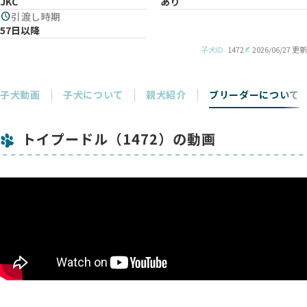
JKC
あり
schedule
引渡し時期
57日以降
子犬ID
1472
2026/06/27 更新
子犬動画
子犬について
親犬紹介
ブリーダーについて
トイプードル（1472）の動画