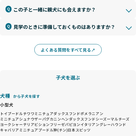
この子と一緒に親犬にも会えますか？
見学のときに準備しておくものはありますか？
よくある質問をすべて見る
子犬を選ぶ
犬種
から子犬を探す
小型犬
トイプードル
チワワ
ミニチュアダックスフンド
ポメラニアン
ミニチュアシュナウザー
パグ
カニンヘンダックスフンド
シーズー
マルチーズ
ヨークシャーテリア
ビションフリーゼ
パピヨン
イタリアングレーハウンド
キャバリア
ミニチュアプードル
狆(チン)
日本スピッツ