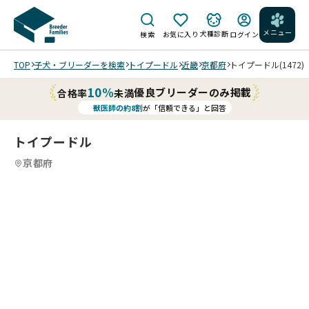
メニュー
犬種診断
検索
お気に入り
ログイン
TOP
子犬・ブリーダーを検索
トイプードル
近畿
京都府
トイプードル(1472)
10%
優良ブリーダーのみ掲載
合格率
未満
獣医師の約8割
が「信頼できる」と回答
トイプードル
京都府
3
13
5
13
6
13
7
13
8
13
9
10
13
11
13
12
13
13
13
13
13
/
/
/
/
/
/
/
/
/
/
202
202
202
202
202
202
202
202
202
202
202
202
6/0
6/0
6/0
6/0
6/0
6/0
6/0
6/0
6/0
6/0
6/0
6/0
6/1
6/1
6/1
6/1
6/1
6/1
6/0
6/0
6/0
6/0
5/2
5/2
0 撮
0 撮
0 撮
0 撮
0 撮
0 撮
5 撮
5 撮
5 撮
5 撮
4 撮
4 撮