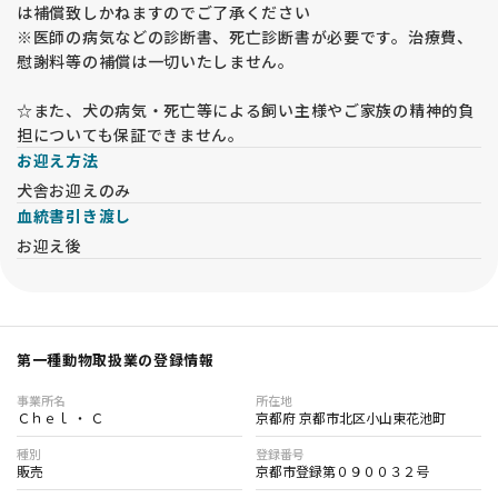
は補償致しかねますのでご了承ください
※医師の病気などの診断書、死亡診断書が必要です。治療費、
慰謝料等の補償は一切いたしません。
☆また、犬の病気・死亡等による飼い主様やご家族の精神的負
担についても保証できません。
お迎え方法
犬舎お迎えのみ
血統書引き渡し
お迎え後
第一種動物取扱業の登録情報
事業所名
所在地
Ｃｈｅｌ ・ Ｃ
京都府 京都市北区小山東花池町
種別
登録番号
販売
京都市登録第０９００３２号