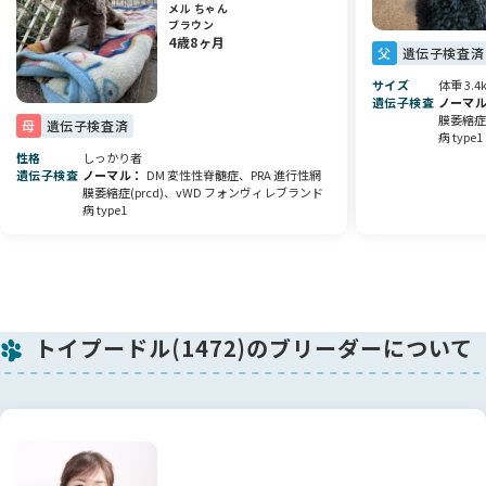
メル ちゃん
あくまでも、希望があれば購入できます。
ブラウン
4歳8ヶ月
◯フードとおもちゃを１つプレゼント中
父
遺伝子検査済
サイズ
体重 3.4
※※※最後までお読みください※※※
遺伝子検査
ノーマ
膜萎縮症(
母
遺伝子検査済
病 type1
※マメに情報の更新は心がけていますが、
性格
しっかり者
お問い合わせ時点で既に売約済みの場合もあります。
遺伝子検査
ノーマル
DM 変性性脊髄症、PRA 進行性網
膜萎縮症(prcd)、vWD フォンヴィレブランド
病 type1
※写真も、こまめに変えて居ます。
追加のお写真は、お応えできません。
※見学申し込み順、見学順ではありません。お話の途中でも、
先に予約金をもって、予約された方が最優先です
トイプードル(1472)のブリーダーについて
※「かならず、見学の前に」
同居家族様の全員の意見をすり合わせ、お願いいたします。
アレルギーの家族がいらっしゃる、反対している人がいるなど
の場合は、よく話し合い、この子犬を迎えると言うことに、全
員賛成でお考えが一致の上お越しください。