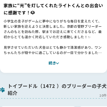
菅野さんから譲っていただけて、心から良かったと思っていま
家族に“光”を灯してくれたライトくんとの出会い
す✨
に感謝です！🐶
【Breeder Familiesへ】
小学生の息子がゲームに夢中になりがちな毎日を変えたくて、
今回、犬を飼うにあたって調べれば調べるほど、日本のペット
新しい家族を迎えようと決意しました。京都の管野ブリーダー
業界の課題や、本当に良いブリーダーさんに辿り着く難しさを
さんのもとを訪ねた際、駅までお迎えに来てくださるなど、最
痛感していました。普通に検索しても、なかなか「シリアスブ
初からとても温かく対応していただき感動しました！✨
リーダー」の方には出会えないんですよね。
見学させていただいた犬舎はとても静かで清潔感があり、ワン
そんな中、有名なブリーダーさんのインスタで紹介されていた
ちゃんたちが穏やかに過ごしているのが一目で分かりました
のがBreeder Familiesさんの記事でした。
🍀。兄弟の中で出会ったライトは、少しおとなしめで優しい性
「小さければいいわけではない」という健康への考え方や、
続き
格。「この子なら、子どもたちとも良い関係が築けそう」と家
noteに綴られた理念を読み、以前知人のワンちゃんが突然亡く
族全員の意見が一致してお迎えを決めました！
なってしまった悲しい経験とも重なり、深く共感しました。
驚いたのは、お迎えした初日からライトがとても落ち着いてい
BreederFamiliesさんのおかげで、菅野さんのような素晴らし
たことです。無駄吠えもなく、トイレもしっかりできて、管野
トイプードル（1472 ）のブリーダーの子犬
いブリーダーさんと出会うことができました。
さんが愛情を持って社会化を進めてくださっていたことが本当
紹介
「安心できる出会いの場」を提供してくださっていることに、
によく伝わりました👏
10件
心から感謝しています！🐶
ライトが来てから、息子が自ら「散歩に行こう！」と外に出る