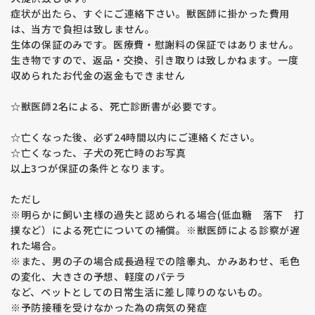
症状が出たら、すぐにご連絡下さい。獣医師に掛かった費用
は、当方で負担は致しません。
生体の保証のみです。医療費・慰謝料の保証ではありません。
生き物ですので、返品・交換、引き取りは致しかねます。一度
収められたお代金の返金もできません
☆獣医師2名による、死亡診断書が必要です。
☆亡くなった後、必ず24時間以内にご連絡ください。
☆亡くなった、子犬の死亡時のお写真
以上3つが保証の条件となります。
ただし
※明らかに飼い主様の過失と認められる場合(低血糖 落下 打
撲など）による死亡についての補償。※獣医師による診察が遅
れた場合。
※また、男の子の場合成長過程での陰睾丸、かみあわせ、毛色
の変化、大きさの予想、軽度のパテラ
など、ペットとしての日常生活に差し障りのないもの。
※予防接種を受けなかった為の病気の発症