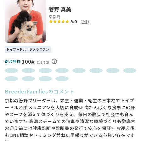
※只みてみたいと言うような、気軽なご見学はしていただけま
せん。ある程度、購入の意思をもって、お越し下さいませ。話
管野 真美
を聞きたいだけの方は、メッセージの後、お電話でお願い致し
京都府
ます。
5.0
(2件)
※ご質問、お問い合わせなど、お気軽に。
大歓迎ですが、押し売りなどしませんので、成立不成立にかか
わらず、最後までやり取りをお願いしております。
トイプードル
ポメラニアン
※子犬には、予防接種（同時にマイクロチップも）健康診断、
100
総合評価
点
（12/12）
お腹の駆虫予防、検便と済ませてお渡しします。
獣医師発行の健康診断書もお付けします。両親は遺伝病を発生
しない掛け合わせです。
しかしながら、子犬は生き物です。
生体に「絶対大丈夫」「100%大丈夫」は
BreederFamiliesのコメント
ありません。生体であると言うことをよくご理解の上、お迎え
京都の管野ブリーダーは、栄養・運動・衛生の三本柱でトイプ
下さい。
ードルとポメラニアンを大切に育成🐶 高たんぱくな食事に砂肝
長々と最後までお読みいただき、ありがとうございました。
やスープを添えて体づくりを支え、毎日の散歩で社会性も育ん
でいます🐾 高温スチームでの消毒や清潔な環境づくりも徹底🌸
お迎え前には健康診断や診断書の発行で安心を保証✨ お迎え後
もLINE相談やトリミング兼ねた里帰りができる心強い存在です