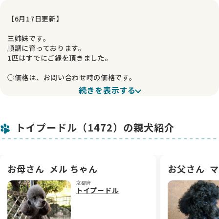
【6月17日更新】
三姉妹です。
順調に育っております。
1匹はすでにご縁を頂きました。
◯価格は、お問い合わせ時の価格です。
（成長過程で前後します）
続きを表示する
◯成長過程でサイズ区分が変わる事があります。
◯遠方から、お越しの方。
軽自動車ですので、人数によりますが
トイプードル（1472）の親犬紹介
京都駅新幹線降りたすぐから、当方まで
無料送迎します
★東京駅から京都駅までおおよそ、乗り継ぎなし
新幹線一本で二時間(*^^*)
関東からも、案外おいでいただきやすい距離だと思います♪
お母さん
メル ちゃん
お父さん
マ
京都府
◯お近くの方、【ご希望があれば】
トイプードル
フードや、トリミングずっとお安く
ご提供させていただきます
※フードや、トリミングの、定期購入縛り、勧誘ありません。