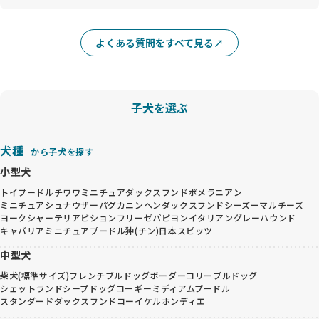
よくある質問をすべて見る
子犬を選ぶ
犬種
から子犬を探す
小型犬
トイプードル
チワワ
ミニチュアダックスフンド
ポメラニアン
ミニチュアシュナウザー
パグ
カニンヘンダックスフンド
シーズー
マルチーズ
ヨークシャーテリア
ビションフリーゼ
パピヨン
イタリアングレーハウンド
キャバリア
ミニチュアプードル
狆(チン)
日本スピッツ
中型犬
柴犬(標準サイズ)
フレンチブルドッグ
ボーダーコリー
ブルドッグ
シェットランドシープドッグ
コーギー
ミディアムプードル
スタンダードダックスフンド
コーイケルホンディエ