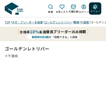
メニュー
犬種診断
検索
お気に入り
ログイン
TOP
子犬・ブリーダーを検索
ゴールデンレトリバー
関東
千葉県
ゴールデンレ
10%
優良ブリーダーのみ掲載
合格率
未満
獣医師の約8割
が「信頼できる」と回答
ゴールデンレトリバー
千葉県
7
4
7
5
7
6
7
7
7
7
/
/
/
/
/
202
202
202
202
6/0
6/0
6/0
6/0
7/0
7/0
7/0
7/0
1 撮
1 撮
1 撮
1 撮