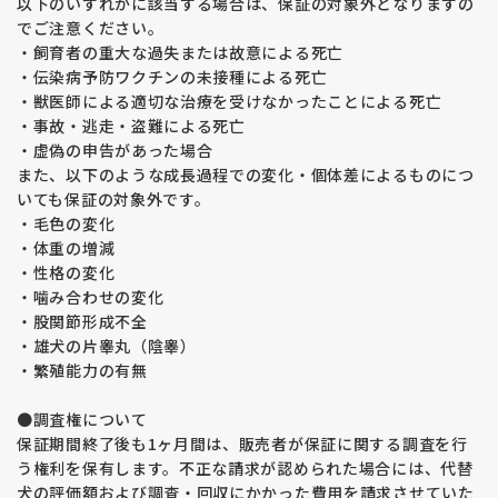
以下のいずれかに該当する場合は、保証の対象外となりますの
でご注意ください。
・飼育者の重大な過失または故意による死亡
・伝染病予防ワクチンの未接種による死亡
・獣医師による適切な治療を受けなかったことによる死亡
・事故・逃走・盗難による死亡
・虚偽の申告があった場合
また、以下のような成長過程での変化・個体差によるものにつ
いても保証の対象外です。
・毛色の変化
・体重の増減
・性格の変化
・噛み合わせの変化
・股関節形成不全
・雄犬の片睾丸（陰睾）
・繁殖能力の有無
●調査権について
保証期間終了後も1ヶ月間は、販売者が保証に関する調査を行
う権利を保有します。不正な請求が認められた場合には、代替
犬の評価額および調査・回収にかかった費用を請求させていた