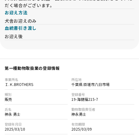
だく場合がございます。
お迎え方法
犬舎お迎えのみ
血統書引き渡し
お迎え後
第一種動物取扱業の登録情報
事業所名
所在地
Ｉ.Ｋ.BROTHERS
千葉県 匝瑳市八日市場
種別
登録番号
販売
19-海健福215-7
氏名
動物取扱責任者
神永 勇士
神永勇士
登録年月日
有効期限
2025/03/10
2025/03/09