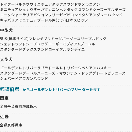
トイプードル
チワワ
ミニチュアダックスフンド
ポメラニアン
ミニチュアシュナウザー
パグ
カニンヘンダックスフンド
シーズー
マルチーズ
ヨークシャーテリア
ビションフリーゼ
パピヨン
イタリアングレーハウンド
キャバリア
ミニチュアプードル
狆(チン)
日本スピッツ
中型犬
柴犬(標準サイズ)
フレンチブルドッグ
ボーダーコリー
ブルドッグ
シェットランドシープドッグ
コーギー
ミディアムプードル
スタンダードダックスフンド
コーイケルホンディエ
大型犬
ゴールデンレトリバー
ラブラドールレトリバー
シベリアンハスキー
スタンダードプードル
バーニーズ・マウンテン・ドッグ
グレートピレニーズ
シェパード
アフガンハウンド
都道府県
からゴールデンレトリバーのブリーダーを探す
関東
全県
千葉
東京
茨城
栃木
近畿
全県
京都
兵庫