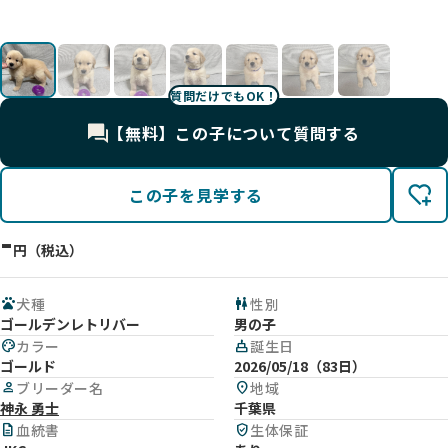
影
影
影
影
質問だけでもOK！
【無料】この子について質問する
この子を見学する
-
円（税込）
pets
犬種
wc
性別
ゴールデンレトリバー
男の子
palette
カラー
cake
誕生日
ゴールド
2026/05/18（83日）
person
ブリーダー名
location_on
地域
神永 勇士
千葉県
description
血統書
verified_user
生体保証