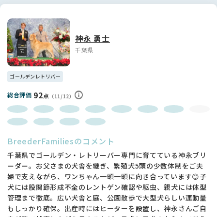
神永 勇士
千葉県
ゴールデンレトリバー
92
総合評価
点
（11/12）
BreederFamiliesのコメント
千葉県でゴールデン・レトリーバー専門に育てている神永ブリ
ーダー。お父さまの犬舎を継ぎ、繁殖犬5頭の少数体制をご夫
婦で支えながら、ワンちゃん一頭一頭に向き合っています😊子
犬には股関節形成不全のレントゲン確認や駆虫、親犬には体型
管理まで徹底。広い犬舎と庭、公園散歩で大型犬らしい運動量
もしっかり確保。出産時にはヒーターを設置し、神永さんご自