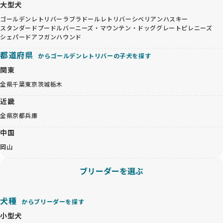
大型犬
ゴールデンレトリバー
ラブラドールレトリバー
シベリアンハスキー
スタンダードプードル
バーニーズ・マウンテン・ドッグ
グレートピレニーズ
シェパード
アフガンハウンド
都道府県
からゴールデンレトリバーの子犬を探す
関東
全県
千葉
東京
茨城
栃木
近畿
全県
京都
兵庫
中国
岡山
ブリーダーを選ぶ
犬種
からブリーダーを探す
小型犬