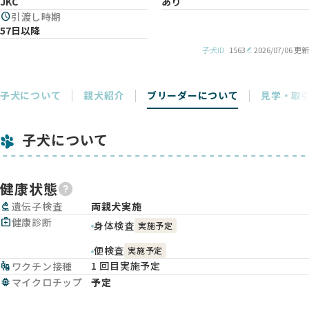
JKC
あり
schedule
引渡し時期
57日以降
子犬ID
1563
2026/07/06 更新
子犬について
親犬紹介
ブリーダーについて
見学・取
子犬について
健康状態
biotech
遺伝子検査
両親犬実施
medical_services
健康診断
身体検査
実施予定
便検査
実施予定
1 回目実施予定
vaccines
ワクチン接種
memory
マイクロチップ
予定