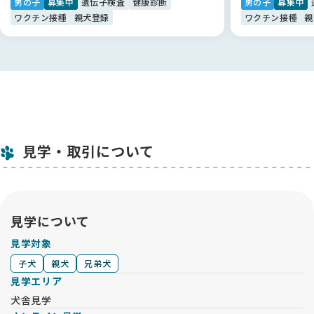
男の子
募集中
遺伝子検査
健康診断
男の子
募集中
ワクチン接種
親犬登録
ワクチン接種
親
見学・取引について
見学について
見学対象
子犬
親犬
兄弟犬
見学エリア
犬舎見学