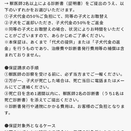
→ 獣医師2名以上による診断書（証明書）をご提出のうえ、以
下のいずれかをお選びいただけます。
①子犬代金の50％ご負担にて、同等の子犬とお取替え
②子犬をご返却いただき、子犬代金の50％をご返金
※同等の子犬とお取替えの場合、状況によりお時間をいただく
ことがございますので、あらかじめご了承ください。
※本保証は、あくまで「代犬の提供」または「子犬代金の返
金」を行うものであり、治療費や診断書発行費用等の補償は含
まれておりません。
●保証請求の手順
①獣医師の診察を受ける前に、必ず当方までご一報ください。
②万が一、子犬が死亡した場合は、死亡当日に電話またはメー
ルにてご連絡ください。
③死亡日を含め1週間以内に、獣医師2名の診断書（うち1名は
死亡診断書）を添えてご提出ください。
※診断書発行や通院にかかる費用は、お客様のご負担となりま
す。
●保証対象外となるケース