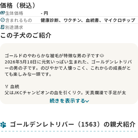
価格（税込）
payments
生体価格
- 円
check_circle
含まれるもの
健康診断、ワクチン、血統書、マイクロチップ
receipt_long
別途請求
この子犬のご紹介
ゴールドのやわらかな被毛が特徴な男の子です🐶
2026年5月18日に元気いっぱい生まれた、ゴールデンレトリバ
ーの男の子です。のびやかで人懐っこく、これからの成長がと
ても楽しみな一頭です。
🏅 血統
父はJKCチャンピオンの血を引くリク。天真爛漫で手足が太
く、たくましい骨格と立派な毛並みを持つ、軽井沢の有名犬舎
続きを表示する
生まれです。リクの父は外産JKCチャンピオン、祖父はアメリ
カンGチャンピオンと、CH多数の優良血統につながります。母
はネネ。人が大好きで常に0距離にいてくれる、穏やかで愛ら
ゴールデンレトリバー（1563）の親犬紹介
しい癒やしの女の子です。
🏠 ご見学について