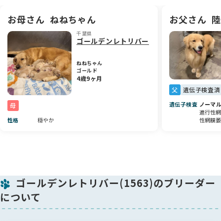
父犬・母犬ともに犬舎におりますので、ぜひご見学いただいた
お母さん
ねねちゃん
お父さん
陸
うえでご検討いただけましたら幸いです。どうぞよろしくお願
いいたします😊
千葉県
ゴールデンレトリバー
ねねちゃん
ゴールド
4歳9ヶ月
父
遺伝子検査済
遺伝子検査
ノーマ
母
進行性網膜
性格
穏やか
性網膜萎
ゴールデンレトリバー(1563)のブリーダー
について