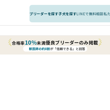
ブリーダーを探す
子犬を探す
LINEで無料相談
私
10%
優良ブリーダーのみ掲載
合格率
未満
獣医師の約8割
が「信頼できる」と回答