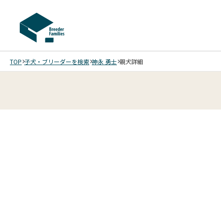
TOP
子犬・ブリーダーを検索
神永 勇士
親犬詳細
4
4
4
4
/
/