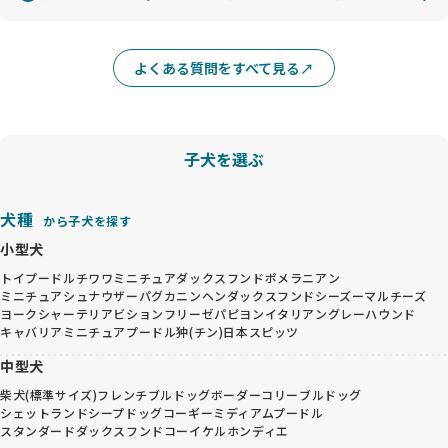
よくある質問をすべて見る
子犬を選ぶ
犬種
から子犬を探す
小型犬
トイプードル
チワワ
ミニチュアダックスフンド
ポメラニアン
ミニチュアシュナウザー
パグ
カニンヘンダックスフンド
シーズー
マルチーズ
ヨークシャーテリア
ビションフリーゼ
パピヨン
イタリアングレーハウンド
キャバリア
ミニチュアプードル
狆(チン)
日本スピッツ
中型犬
柴犬(標準サイズ)
フレンチブルドッグ
ボーダーコリー
ブルドッグ
シェットランドシープドッグ
コーギー
ミディアムプードル
スタンダードダックスフンド
コーイケルホンディエ