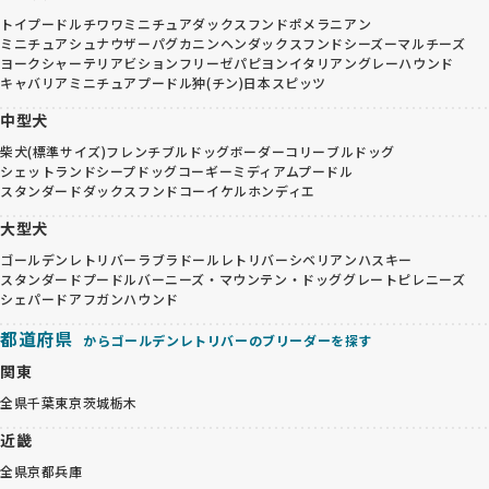
トイプードル
チワワ
ミニチュアダックスフンド
ポメラニアン
ミニチュアシュナウザー
パグ
カニンヘンダックスフンド
シーズー
マルチーズ
ヨークシャーテリア
ビションフリーゼ
パピヨン
イタリアングレーハウンド
キャバリア
ミニチュアプードル
狆(チン)
日本スピッツ
中型犬
柴犬(標準サイズ)
フレンチブルドッグ
ボーダーコリー
ブルドッグ
シェットランドシープドッグ
コーギー
ミディアムプードル
スタンダードダックスフンド
コーイケルホンディエ
大型犬
ゴールデンレトリバー
ラブラドールレトリバー
シベリアンハスキー
スタンダードプードル
バーニーズ・マウンテン・ドッグ
グレートピレニーズ
シェパード
アフガンハウンド
都道府県
からゴールデンレトリバーのブリーダーを探す
関東
全県
千葉
東京
茨城
栃木
近畿
全県
京都
兵庫