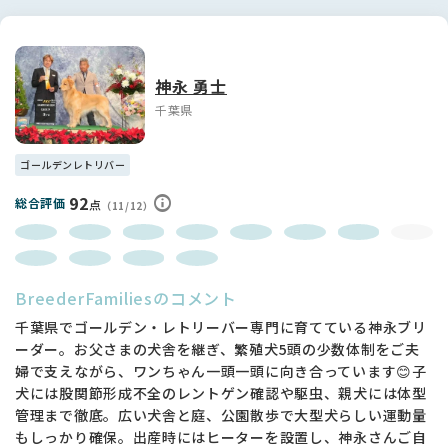
神永 勇士
千葉県
ゴールデンレトリバー
92
総合評価
点
（11/12）
BreederFamiliesのコメント
千葉県でゴールデン・レトリーバー専門に育てている神永ブリ
ーダー。お父さまの犬舎を継ぎ、繁殖犬5頭の少数体制をご夫
婦で支えながら、ワンちゃん一頭一頭に向き合っています😊子
犬には股関節形成不全のレントゲン確認や駆虫、親犬には体型
管理まで徹底。広い犬舎と庭、公園散歩で大型犬らしい運動量
もしっかり確保。出産時にはヒーターを設置し、神永さんご自