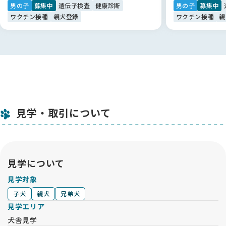
男の子
募集中
遺伝子検査
健康診断
男の子
募集中
ワクチン接種
親犬登録
ワクチン接種
親
見学・取引について
見学について
見学対象
子犬
親犬
兄弟犬
見学エリア
犬舎見学