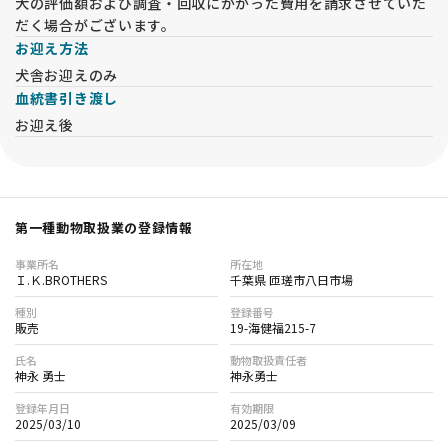
犬の評価額および調査・回収にかかった費用を請求させていた
だく場合がございます。
お迎え方法
犬舎お迎えのみ
血統書引き渡し
お迎え後
第一種動物取扱業の登録情報
事業所名
所在地
Ｉ.Ｋ.BROTHERS
千葉県 匝瑳市八日市場
種別
登録番号
販売
19-海健福215-7
氏名
動物取扱責任者
神永 勇士
神永勇士
登録年月日
有効期限
2025/03/10
2025/03/09