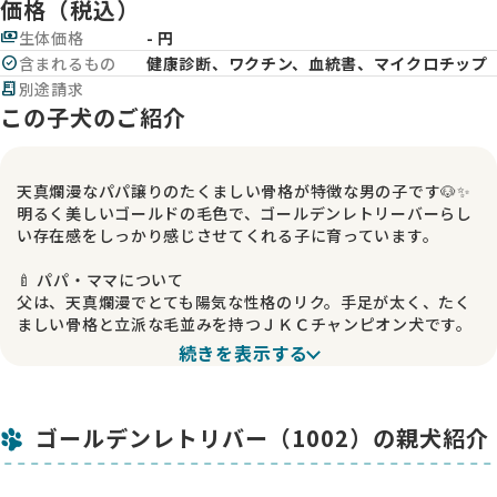
価格（税込）
payments
生体価格
- 円
check_circle
含まれるもの
健康診断、ワクチン、血統書、マイクロチップ
receipt_long
別途請求
この子犬のご紹介
天真爛漫なパパ譲りのたくましい骨格が特徴な男の子です🐶✨
明るく美しいゴールドの毛色で、ゴールデンレトリーバーらし
い存在感をしっかり感じさせてくれる子に育っています。
🍼 パパ・ママについて
父は、天真爛漫でとても陽気な性格のリク。手足が太く、たく
ましい骨格と立派な毛並みを持つＪＫＣチャンピオン犬です。
見た目の良さはもちろん、人懐っこさと明るさが魅力のパパで
続きを表示する
す✨
母は、穏やかで落ち着きがあり、人の表情や気持ちを読み取る
ことがとても得意なハナ。そっと寄り添ってくれるような優し
ゴールデンレトリバー（1002）の親犬紹介
さを持ち、人の感情に自然と寄り添ってくれる、本当に心の温
かいママです😊