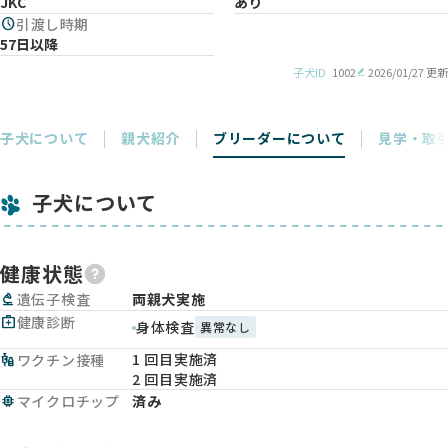
JKC
あり
schedule
引渡し時期
57日以降
子犬ID
1002
2026/01/27 更新
子犬について
親犬紹介
ブリーダーについて
見学・取
子犬について
健康状態
biotech
遺伝子検査
両親犬実施
medical_services
健康診断
身体検査
異常なし
1 回目実施済
vaccines
ワクチン接種
2 回目実施済
memory
マイクロチップ
済み