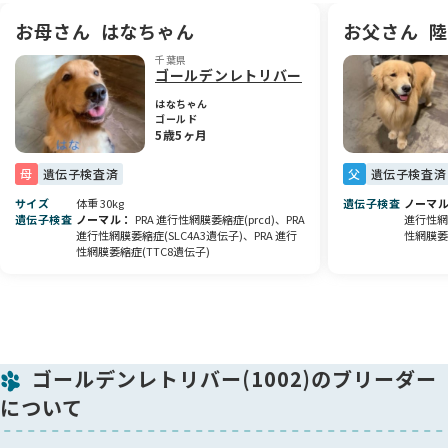
🐾 この子について
そんな素晴らしいパパとママのもとに誕生した、最後の大切な
お母さん
はなちゃん
お父さん
陸
子になります。
千葉県
しっかりした体つきと、どこか安心感のある雰囲気はパパ譲
ゴールデンレトリバー
り、穏やかさや優しい眼差しはママ譲りだと感じています。
日々のふれあいの中でも、人に対してとても素直で、将来が楽
はなちゃん
ゴールド
しみな男の子です。
5歳5ヶ月
🏠 ご見学について
母
遺伝子検査済
父
遺伝子検査済
父親・母親ともに犬舎におりますので、実際にご覧いただきな
サイズ
体重 30kg
遺伝子検査
ノーマ
がら、この子の成長やご両親の性格・雰囲気も感じていただけ
遺伝子検査
ノーマル
PRA 進行性網膜萎縮症(prcd)、PRA
進行性網膜
ます。
進行性網膜萎縮症(SLC4A3遺伝子)、PRA 進行
性網膜萎
ぜひご見学の上、じっくりご検討いただけましたら嬉しいです
性網膜萎縮症(TTC8遺伝子)
🌼
大切に育ててくださるご家族との素敵なご縁を心よりお待ちし
ております。
ゴールデンレトリバー(1002)のブリーダー
について