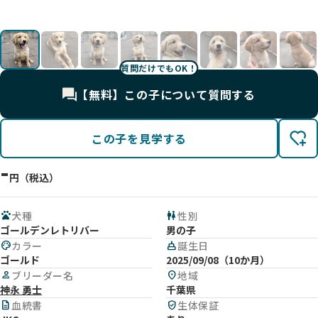
UP
UP
UP
UP
UP
UP
質問だけでもOK！
【無料】この子について質問する
この子を見学する
-
円（税込）
pets
犬種
wc
性別
ゴールデンレトリバー
男の子
palette
カラー
cake
誕生日
ゴールド
2025/09/08（10か月）
person
ブリーダー名
location_on
地域
神永 勇士
千葉県
description
血統書
verified_user
生体保証