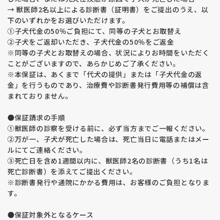
→ 獣医師2名以上による診断書（証明書）をご提出のうえ、以
下のいずれかをお選びいただけます。
①子犬代金の50％ご負担にて、同等の子犬とお取替え
②子犬をご返却いただき、子犬代金の50％をご返金
※同等の子犬とお取替えの場合、状況によりお時間をいただく
ことがございますので、あらかじめご了承ください。
※本保証は、あくまで「代犬の提供」または「子犬代金の返
金」を行うものであり、治療費や診断書発行費用等の補償は含
まれておりません。
●保証請求の手順
①獣医師の診察を受ける前に、必ず当方までご一報ください。
②万が一、子犬が死亡した場合は、死亡当日に電話またはメー
ルにてご連絡ください。
③死亡日を含め1週間以内に、獣医師2名の診断書（うち1名は
死亡診断書）を添えてご提出ください。
※診断書発行や通院にかかる費用は、お客様のご負担となりま
す。
●保証対象外となるケース