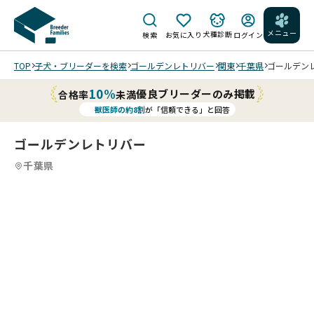
メニュー
犬種診断
検索
お気に入り
ログイン
TOP
子犬・ブリーダーを検索
ゴールデンレトリバー
関東
千葉県
ゴールデンレ
10%
優良ブリーダーのみ掲載
合格率
未満
獣医師の約8割
が「信頼できる」と回答
ゴールデンレトリバー
千葉県
8
4
8
5
8
6
8
7
8
8
8
8
/
/
/
/
/
/
20
20
20
20
20
20
26/
26/
26/
26/
25/
25/
01/
01/
01/
01/
12/
12/
16
16
16
16
02
02