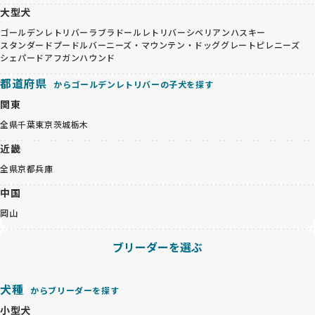
大型犬
ゴールデンレトリバー
ラブラドールレトリバー
シベリアンハスキー
スタンダードプードル
バーニーズ・マウンテン・ドッグ
グレートピレニーズ
シェパード
アフガンハウンド
都道府県
からゴールデンレトリバーの子犬を探す
関東
全県
千葉
東京
茨城
栃木
近畿
全県
京都
兵庫
中国
岡山
ブリーダーを選ぶ
犬種
からブリーダーを探す
小型犬