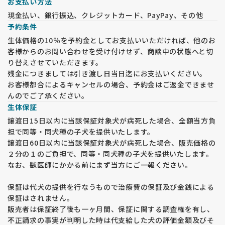
お支払い方法
現金払い、銀行振込、クレジットカード、PayPay、その他
予約条件
生体価格の10％を予約金としてお支払いいただければ、他のお
客様からのお問い合わせを受け付けせず、商談中の状態へと切
り替えさせていただきます。
残金につきましては引き渡し日当日迄にお支払いください。
お客様都合によるキャンセルの場合、予約金はご返金できませ
んのでご了承ください。
生体保証
譲渡日15日以内に当該保証対象犬が病死した場合、全額当方負
担で同等・同犬種の子犬を提供いたします。
譲渡日60日以内に当該保証対象犬が病死した場合、販売価格の
２分の１のご負担で、同等・同犬種の子犬を提供いたします。
なお、獣医師にかかる前にまず当方にご一報ください。
保証は代犬の提供を行なうもので治療費の保証及び金銭による
保証はされません。
販売者は保証終了後も一ヶ月間、保証に関する調査権を有し、
不正請求の事実が判明した時は代支給した犬の評価金額及びそ