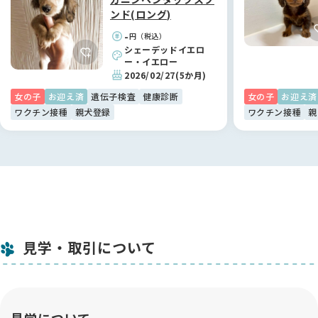
透明性が高く、初めての方にも自信を持っておすすめできるサ
ンド(ロング)
イトです💻
-
円（税込）
シェーデッドイエロ
今回、一番こだわったのは「健康で安心できる環境から迎えた
ー・イエロー
い」ということでした。他のサイトは情報が少なくて不安を感
2026/02/27
(5か月)
じることもありましたが、BreederFamiliesさんはブリーダー
女の子
お迎え済
遺伝子検査
健康診断
女の子
お迎え済
さんの飼育環境や健康管理、衛生面の評価まで細かく公開され
ワクチン接種
親犬登録
ワクチン接種
親
ていて、透明性が圧倒的でした✅
ブリーダーさんの考え方が事前に詳しく分かったので、納得感
を持ってコンタクトを取ることができました。サイト自体も使
いやすく、掲載されていた情報の通り誠実なブリーダーさんと
出会うことができ、感謝の気持ちでいっぱいです🙏
「ただ可愛いから」だけではなく、その子の背景まで大切にし
たい飼い主さんにとって、これほど心強いサイトはないと思い
見学・取引について
ます。これからも幸せな出会いがたくさん生まれることを願っ
ています🌈