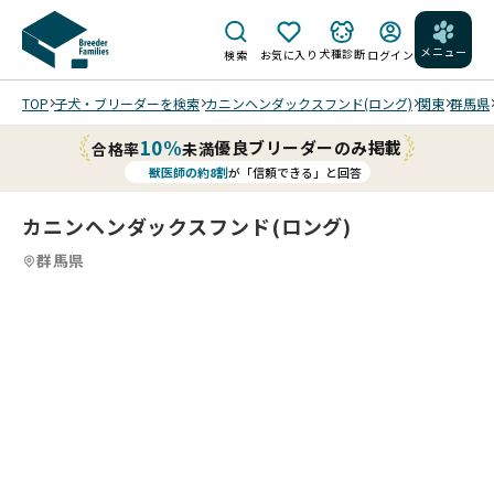
メニュー
犬種診断
検索
お気に入り
ログイン
TOP
子犬・ブリーダーを検索
カニンヘンダックスフンド(ロング)
関東
群馬県
10%
優良ブリーダーのみ掲載
合格率
未満
獣医師の約8割
が「信頼できる」と回答
カニンヘンダックスフンド(ロング)
群馬県
3
3
/