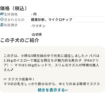
価格（税込）
payments
生体価格
- 円
check_circle
含まれるもの
健康診断、マイクロチップ
receipt_long
別途請求
ワクチン
血統書
この子犬のご紹介
この子は、小柄な5頭兄妹の中で元気に誕生しました🎉 パパは
2.8kgのイエローで端正な顔立ちが魅力的な男の子（PRAクリ
ア）✨ ママは3.0kgのレッドで、スリムなマズルが特徴の美人
さん💕
🌱 スクスク成長中！
ママのお乳をしっかり飲みながら、ゆとりのある環境でスクス
クと成長中🐾 室内飼育で少数繁殖のもと、愛情たっぷりに育て
続きを表示する
られている両親のもとで大切に育っています😊
🏡 愛情いっぱいの家庭で育った子✨