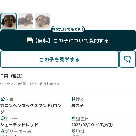
質問だけでもOK！
【無料】この子について質問する
この子を見学する
-
円（税込）
ワクチン / 血統書 は価格に含まれません
pets
犬種
wc
性別
カニンヘンダックスフンド(ロン
男の子
グ)
palette
カラー
cake
誕生日
シェーデッドレッド
2025/02/10（17か月）
person
ブリーダー名
location_on
地域