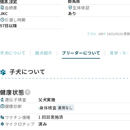
橋本 淳史
群馬県
description
血統書
verified_user
生体保証
JKC
あり
schedule
引渡し時期
57日以降
子犬ID
189
2025/05/20 更新
子犬について
親犬紹介
ブリーダーについて
見学・取
子犬について
健康状態
biotech
遺伝子検査
父犬実施
medical_services
健康診断
身体検査
異常なし
1 回目実施済
vaccines
ワクチン接種
memory
マイクロチップ
済み