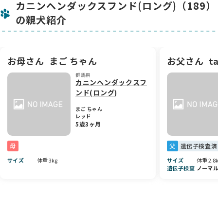
カニンヘンダックスフンド(ロング)（189）
この子は、パパとママの穏やかで優しい気質をしっかり受け継
ぎ、将来ご家族の癒しの存在になること間違いなし💖 小柄なが
の親犬紹介
らも、これからどんなふうに成長していくのか楽しみですね✨
🌸 ぜひ一度、会いに来てください♪
この子の可愛さや優しい雰囲気は、実際に会っていただくとも
お母さん
まご ちゃん
お父さん
t
っと伝わるはず💕 ぜひご見学にいらしてください😊 お問い合
わせもお気軽にどうぞ！
群馬県
カニンヘンダックスフ
ンド(ロング)
まご ちゃん
レッド
5歳3ヶ月
母
父
遺伝子検査済
サイズ
体重 3kg
サイズ
体重 2.8
遺伝子検査
ノーマ