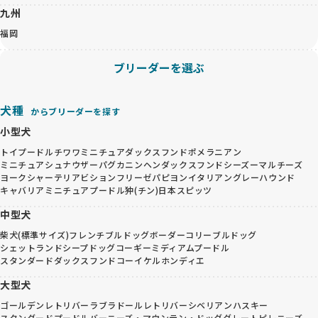
九州
福岡
ブリーダーを選ぶ
犬種
からブリーダーを探す
小型犬
トイプードル
チワワ
ミニチュアダックスフンド
ポメラニアン
ミニチュアシュナウザー
パグ
カニンヘンダックスフンド
シーズー
マルチーズ
ヨークシャーテリア
ビションフリーゼ
パピヨン
イタリアングレーハウンド
キャバリア
ミニチュアプードル
狆(チン)
日本スピッツ
中型犬
柴犬(標準サイズ)
フレンチブルドッグ
ボーダーコリー
ブルドッグ
シェットランドシープドッグ
コーギー
ミディアムプードル
スタンダードダックスフンド
コーイケルホンディエ
大型犬
ゴールデンレトリバー
ラブラドールレトリバー
シベリアンハスキー
スタンダードプードル
バーニーズ・マウンテン・ドッグ
グレートピレニーズ