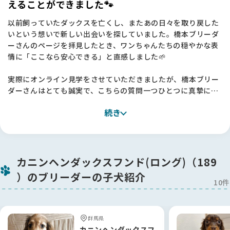
えることができました🐾
以前飼っていたダックスを亡くし、またあの日々を取り戻した
いという想いで新しい出会いを探していました。橋本ブリーダ
ーさんのページを拝見したとき、ワンちゃんたちの穏やかな表
情に「ここなら安心できる」と直感しました🌱
実際にオンライン見学をさせていただきましたが、橋本ブリー
ダーさんはとても誠実で、こちらの質問一つひとつに真摯に答
えてくださいました。カメラ越しでも、親犬たちが清潔な環境
続き
でのびのびと育っている様子が分かり、犬たちへの深い愛情と
責任感を感じてその日のうちに予約を決めました🤝。
お迎えしたカニンヘンダックスの女の子は、初日から食欲旺盛
で元気いっぱい！🏠☀️ 橋本ブリーダーさんがしっかり管理して
カニンヘンダックスフンド(ロング)（189
くださっていたおかげで、健康面への不安もなく、毎日のお散
）のブリーダーの子犬紹介
歩を楽しんでいます。玄関を開けると全力で駆け寄ってきてく
10件
れる姿に、家族全員が癒されています。素敵なご縁を本当にあ
りがとうございました！🎀
群馬県
【BreederFamiliesへ】
カニンヘンダックスフ