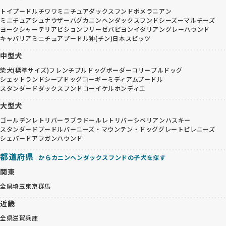
トイプードル
チワワ
ミニチュアダックスフンド
ポメラニアン
ミニチュアシュナウザー
パグ
カニンヘンダックスフンド
シーズー
マルチーズ
ヨークシャーテリア
ビションフリーゼ
パピヨン
イタリアングレーハウンド
キャバリア
ミニチュアプードル
狆(チン)
日本スピッツ
中型犬
柴犬(標準サイズ)
フレンチブルドッグ
ボーダーコリー
ブルドッグ
シェットランドシープドッグ
コーギー
ミディアムプードル
スタンダードダックスフンド
コーイケルホンディエ
大型犬
ゴールデンレトリバー
ラブラドールレトリバー
シベリアンハスキー
スタンダードプードル
バーニーズ・マウンテン・ドッグ
グレートピレニーズ
シェパード
アフガンハウンド
都道府県
からカニンヘンダックスフンドの子犬を探す
関東
全県
埼玉
東京
群馬
近畿
全県
滋賀
兵庫