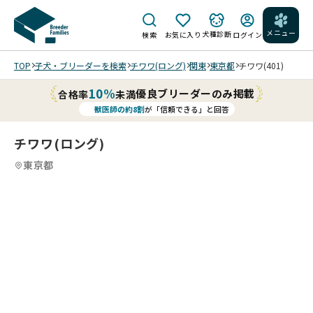
メニュー
犬種診断
検索
お気に入り
ログイン
TOP
子犬・ブリーダーを検索
チワワ(ロング)
関東
東京都
チワワ(401)
10%
優良ブリーダーのみ掲載
合格率
未満
獣医師の約8割
が「信頼できる」と回答
チワワ(ロング)
東京都
4
4
4
4
/
/