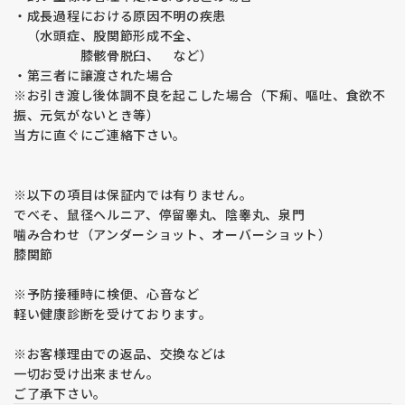
・成長過程における原因不明の疾患
（水頭症、股関節形成不全、
膝骸骨脱臼、 など）
・第三者に譲渡された場合
※お引き渡し後体調不良を起こした場合（下痢、嘔吐、食欲不
振、元気がないとき等）
当方に直ぐにご連絡下さい。
※以下の項目は保証内では有りません。
でべそ、鼠径ヘルニア、停留睾丸、陰睾丸、泉門
噛み合わせ（アンダーショット、オーバーショット）
膝関節
※予防接種時に検便、心音など
軽い健康診断を受けております。
※お客様理由での返品、交換などは
一切お受け出来ません。
ご了承下さい。