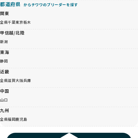
都道府県
からチワワのブリーダーを探す
関東
全県
千葉
東京
栃木
甲信越/北陸
新潟
東海
静岡
近畿
全県
滋賀
大阪
兵庫
中国
山口
九州
全県
福岡
鹿児島