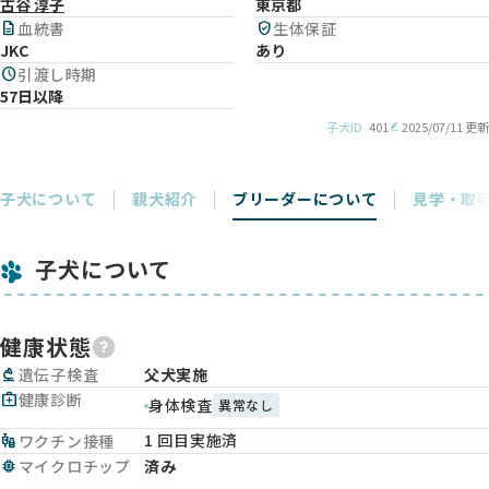
古谷 淳子
東京都
description
血統書
verified_user
生体保証
JKC
あり
schedule
引渡し時期
57日以降
子犬ID
401
2025/07/11 更新
子犬について
親犬紹介
ブリーダーについて
見学・取
子犬について
健康状態
biotech
遺伝子検査
父犬実施
medical_services
健康診断
身体検査
異常なし
1 回目実施済
vaccines
ワクチン接種
memory
マイクロチップ
済み