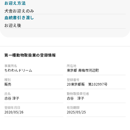
お迎え方法
犬舎お迎えのみ
血統書引き渡し
お迎え後
第一種動物取扱業の登録情報
事業所名
所在地
ちわわんドリーム
東京都 青梅市河辺町
種別
登録番号
販売
20東京都販 第102997号
氏名
動物取扱責任者
古谷 淳子
古谷 淳子
登録年月日
有効期限
2020/05/26
2025/05/25