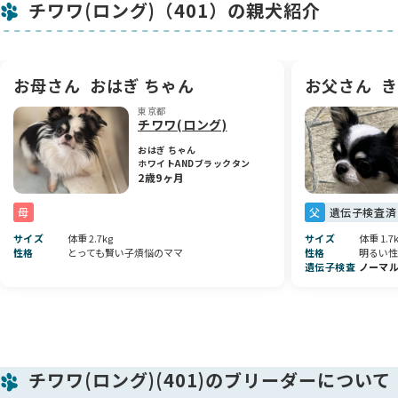
チワワ(ロング)（401）の親犬紹介
この子にピピっ⚡️と来てくださった方からのお問い合わせをお
待ちしております。
成長の様子によってはお値段が上下いたしますがご了承くださ
お母さん
おはぎ ちゃん
お父さん
き
い🙇‍♀️
東京都
また成長しましたら画像などアップしていきますので お気に
チワワ(ロング)
入りの登録をよろしくお願い致します🙇‍♀️
おはぎ ちゃん
ホワイトANDブラックタン
2歳9ヶ月
当方は家庭内で小規模にブリーディングしているためとても大
切に育てています。
母
父
遺伝子検査済
生き物ですので想像していた性格や外見に育っていくとは限り
サイズ
体重 2.7kg
サイズ
体重 1.7
ません。
性格
とっても賢い子煩悩のママ
性格
明るい性
大きさや外見にこだわりのある方のお問い合わせはご遠慮くだ
遺伝子検査
ノーマ
さい。
一度家族にお迎えしたら我が子としてこの子の全てを受け入れ
大切にしてくださる方からのお問い合わせをお待ちしておりま
す。
チワワ(ロング)(401)のブリーダーについて
※ ※ ※ お問い合わせ前にお読みください ※ ※ ※