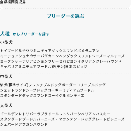
全県
福岡
鹿児島
ブリーダーを選ぶ
犬種
からブリーダーを探す
小型犬
トイプードル
チワワ
ミニチュアダックスフンド
ポメラニアン
ミニチュアシュナウザー
パグ
カニンヘンダックスフンド
シーズー
マルチーズ
ヨークシャーテリア
ビションフリーゼ
パピヨン
イタリアングレーハウンド
キャバリア
ミニチュアプードル
狆(チン)
日本スピッツ
中型犬
柴犬(標準サイズ)
フレンチブルドッグ
ボーダーコリー
ブルドッグ
シェットランドシープドッグ
コーギー
ミディアムプードル
スタンダードダックスフンド
コーイケルホンディエ
大型犬
ゴールデンレトリバー
ラブラドールレトリバー
シベリアンハスキー
スタンダードプードル
バーニーズ・マウンテン・ドッグ
グレートピレニーズ
シェパード
アフガンハウンド