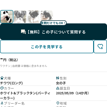
質問だけでもOK！
【無料】この子について質問する
この子を見学する
-
円（税込）
ワクチン / 血統書 は価格に含まれません
pets
犬種
wc
性別
チワワ(ロング)
女の子
palette
カラー
cake
誕生日
ホワイト&ブラックタン(パーティ
2025/05/09（14か月）
ーカラー)
person
ブリーダー名
location_on
地域