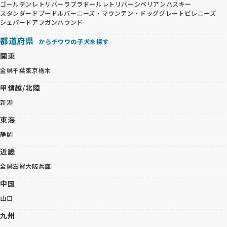
ゴールデンレトリバー
ラブラドールレトリバー
シベリアンハスキー
スタンダードプードル
バーニーズ・マウンテン・ドッグ
グレートピレニーズ
シェパード
アフガンハウンド
都道府県
からチワワの子犬を探す
関東
全県
千葉
東京
栃木
甲信越/北陸
新潟
東海
静岡
近畿
全県
滋賀
大阪
兵庫
中国
山口
九州