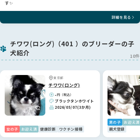
す✨
詳細を見る
チワワ(ロング)（401 ）のブリーダーの子
犬紹介
10件
東京都
チワワ(ロング)
-
円（税込）
ブラックタンホワイト
2026/05/07
(3か月)
男の子
お迎え済
女の子
お迎え済
健康診断
ワクチン接種
親犬登録