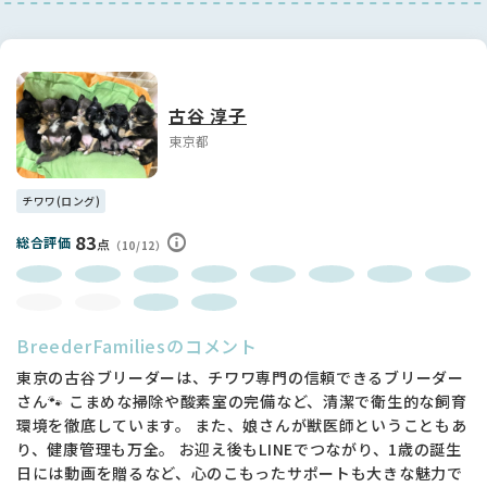
ペットアレルギー等をお持ちで飼えない方が同居の方にいらっ
しゃったり、子犬の購入に反対する家族がいらっしゃる方の問
い合わせはご遠慮ください。
ご家族で十分に相談していただき、皆様同意の上で見学にいら
古谷 淳子
してください。
東京都
見学は子犬にとってもストレスになります。前向きに購入を検
討している方以外の見学は受け付けておりませんので ご了承
ください🙇‍♀️
チワワ(ロング)
83
総合評価
⚠️お問い合わせの際は購入や見学をするしないに関係なく 最
点
（10/12）
低限のマナーを守り最後までやり取りをしてください🙇‍♀️
BreederFamiliesのコメント
東京の古谷ブリーダーは、チワワ専門の信頼できるブリーダー
さん🐾 こまめな掃除や酸素室の完備など、清潔で衛生的な飼育
環境を徹底しています。 また、娘さんが獣医師ということもあ
り、健康管理も万全。 お迎え後もLINEでつながり、1歳の誕生
日には動画を贈るなど、心のこもったサポートも大きな魅力で