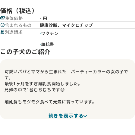
価格（税込）
payments
生体価格
- 円
check_circle
含まれるもの
健康診断、マイクロチップ
receipt_long
別途請求
ワクチン
血統書
この子犬のご紹介
可愛いパパとママから生まれた パーティーカラーの女の子で
す。
最後1ヶ月をすぎ離乳食開始しました。
兄妹の中で1番むちむちです😊
離乳食もモグモグ食べて元気に育っています。
まだ幼く性格はわかりませんが
続きを表示する
パパもママもとても性格良しなので
きっと良い性格になると思います😊