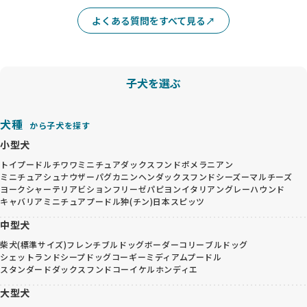
よくある質問をすべて見る
子犬を選ぶ
犬種
から子犬を探す
小型犬
トイプードル
チワワ
ミニチュアダックスフンド
ポメラニアン
ミニチュアシュナウザー
パグ
カニンヘンダックスフンド
シーズー
マルチーズ
ヨークシャーテリア
ビションフリーゼ
パピヨン
イタリアングレーハウンド
キャバリア
ミニチュアプードル
狆(チン)
日本スピッツ
中型犬
柴犬(標準サイズ)
フレンチブルドッグ
ボーダーコリー
ブルドッグ
シェットランドシープドッグ
コーギー
ミディアムプードル
スタンダードダックスフンド
コーイケルホンディエ
大型犬