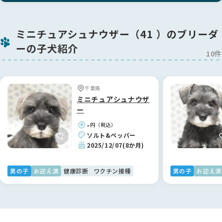
ミニチュアシュナウザー（41 ）のブリーダ
ーの子犬紹介
10件
千葉県
ミニチュアシュナウザ
ー
-
円（税込）
ソルト&ペッパー
2025/12/07
(8か月)
男の子
お迎え済
健康診断
ワクチン接種
男の子
お迎え済