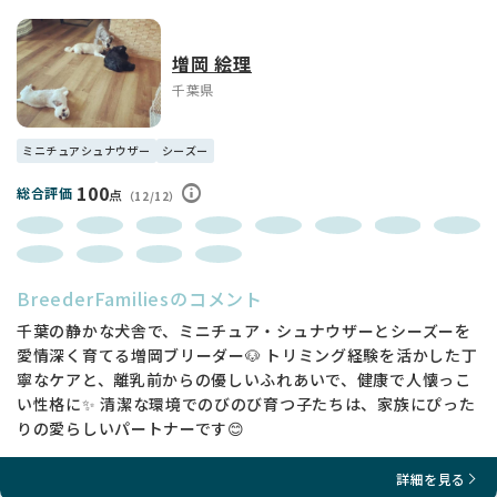
増岡 絵理
千葉県
ミニチュアシュナウザー
シーズー
100
総合評価
点
（12/12）
BreederFamiliesのコメント
千葉の静かな犬舎で、ミニチュア・シュナウザーとシーズーを
愛情深く育てる増岡ブリーダー🐶 トリミング経験を活かした丁
寧なケアと、離乳前からの優しいふれあいで、健康で人懐っこ
い性格に✨ 清潔な環境でのびのび育つ子たちは、家族にぴった
りの愛らしいパートナーです😊
詳細を見る