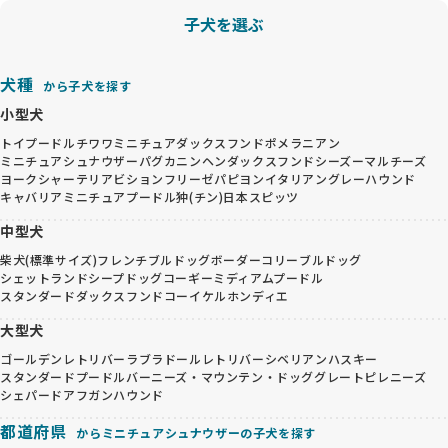
子犬を選ぶ
犬種
から子犬を探す
小型犬
トイプードル
チワワ
ミニチュアダックスフンド
ポメラニアン
ミニチュアシュナウザー
パグ
カニンヘンダックスフンド
シーズー
マルチーズ
ヨークシャーテリア
ビションフリーゼ
パピヨン
イタリアングレーハウンド
キャバリア
ミニチュアプードル
狆(チン)
日本スピッツ
中型犬
柴犬(標準サイズ)
フレンチブルドッグ
ボーダーコリー
ブルドッグ
シェットランドシープドッグ
コーギー
ミディアムプードル
スタンダードダックスフンド
コーイケルホンディエ
大型犬
ゴールデンレトリバー
ラブラドールレトリバー
シベリアンハスキー
スタンダードプードル
バーニーズ・マウンテン・ドッグ
グレートピレニーズ
シェパード
アフガンハウンド
都道府県
からミニチュアシュナウザーの子犬を探す