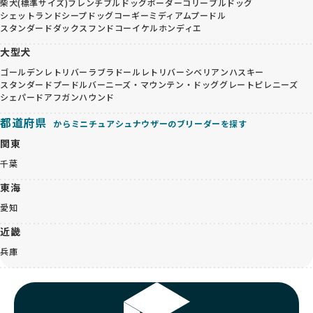
柴犬(標準サイズ)
フレンチブルドッグ
ボーダーコリー
ブルドッグ
シェットランドシープドッグ
コーギー
ミディアムプードル
スタンダードダックスフンド
コーイケルホンディエ
大型犬
ゴールデンレトリバー
ラブラドールレトリバー
シベリアンハスキー
スタンダードプードル
バーニーズ・マウンテン・ドッグ
グレートピレニーズ
シェパード
アフガンハウンド
都道府県
からミニチュアシュナウザーのブリーダーを探す
関東
千葉
東海
愛知
近畿
兵庫