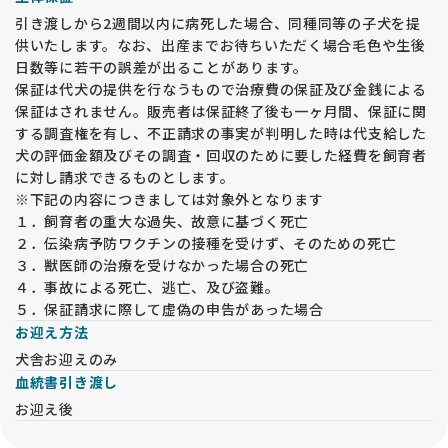
引き渡しから2週間以内に病死した場合、同種同等の子犬を提
供いたします。なお、出産までお待ちいただく場合毛色や生後
日数等に若干の誤差が出ることがあります。
保証は代犬の提供を行なうもので治療費の保証及び金銭による
保証はされません。販売者は保証終了後も一ヶ月間、保証に関
する調査権を有し、不正請求の事実が判明した時は代支給した
犬の評価金額及びその調査・回収のために要した経費を飼育者
に対し請求できるものとします。
※下記の内容につきましては対象外となります
１．飼育者の重大な過失、故意に基づく死亡
２．伝染病予防ワクチンの接種を受けず、そのための死亡
３．獣医師の治療を受けなかった場合の死亡
４．事故による死亡、逃亡、及び盗難。
５．保証請求に際して虚偽の申告があった場合
お迎え方法
犬舎お迎えのみ
血統書引き渡し
お迎え後