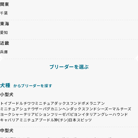
関東
千葉
東海
愛知
近畿
兵庫
ブリーダーを選ぶ
犬種
からブリーダーを探す
小型犬
トイプードル
チワワ
ミニチュアダックスフンド
ポメラニアン
ミニチュアシュナウザー
パグ
カニンヘンダックスフンド
シーズー
マルチーズ
ヨークシャーテリア
ビションフリーゼ
パピヨン
イタリアングレーハウンド
キャバリア
ミニチュアプードル
狆(チン)
日本スピッツ
中型犬