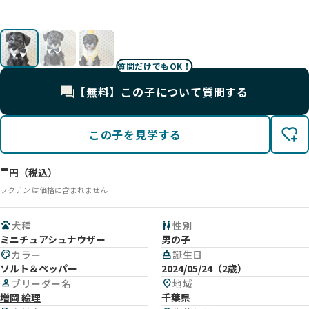
質問だけでもOK！
【無料】この子について質問する
この子を見学する
-
円（税込）
ワクチン は価格に含まれません
pets
犬種
wc
性別
ミニチュアシュナウザー
男の子
palette
カラー
cake
誕生日
ソルト＆ペッパー
2024/05/24（2歳）
person
ブリーダー名
location_on
地域
増岡 絵理
千葉県