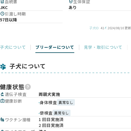
description
血統書
verified_user
生体保証
JKC
あり
schedule
引渡し時期
57日以降
子犬ID
41
2024/08/10 更新
子犬について
ブリーダーについて
見学・取引について
子犬について
健康状態
biotech
遺伝子検査
両親犬実施
medical_services
健康診断
身体検査
異常なし
便検査
異常なし
1 回目実施済
vaccines
ワクチン接種
2 回目実施済