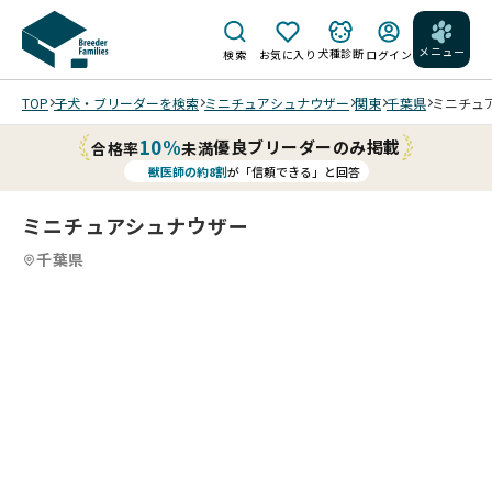
メニュー
犬種診断
検索
お気に入り
ログイン
TOP
子犬・ブリーダーを検索
ミニチュアシュナウザー
関東
千葉県
ミニチュア
10%
優良ブリーダーのみ掲載
合格率
未満
獣医師の約8割
が「信頼できる」と回答
ミニチュアシュナウザー
千葉県
3
3
/