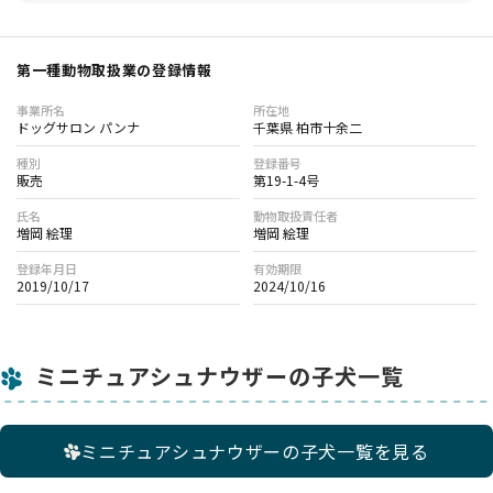
第一種動物取扱業の登録情報
事業所名
所在地
ドッグサロン パンナ
千葉県 柏市十余二
種別
登録番号
販売
第19-1-4号
氏名
動物取扱責任者
増岡 絵理
増岡 絵理
登録年月日
有効期限
2019/10/17
2024/10/16
ミニチュアシュナウザーの子犬一覧
ミニチュアシュナウザーの子犬一覧を見る