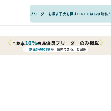
ブリーダーを探す
子犬を探す
LINEで無料相談
私
10%
優良ブリーダーのみ掲載
合格率
未満
獣医師の約8割
が「信頼できる」と回答