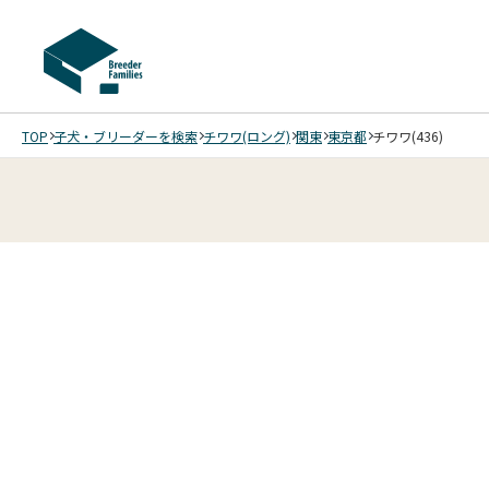
TOP
子犬・ブリーダーを検索
チワワ(ロング)
関東
東京都
チワワ(436)
4
4
4
4
/
/