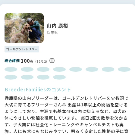
（1）パピー 出生時体重：575ｇ 生後15日：1658g
●欧州🇵🇱外産のイングリッシュ🇬🇧父とアメリカン🇺🇸母の
ハイブリッドパピー
●出生：2頭兄妹の2番目に生まれた男の子
山内 康裕
●仔犬代金に含まれるもの
兵庫県
①生命保証6ヶ月 ②犬舎オリジナル育児ファイル ③血統
証明書 ④健康診断書 ⑤初回ワクチン ⑥犬舎アウトドアク
ラブ会員証（DOGGY BUDDY PARTY優待価格利用可） ⑦マ
ゴールデンレトリバー
イクロチップ挿入費用 ⑧プレミアムパピーフード1袋
（15kg） ⑨ペット医療保険1ヶ月（みんブリ） ⑩1歳まで
100
総合評価
点
（12/12）
の無料育児相談 ⑪ロコベファミリー会永久会員にてプライベ
ートドッグラン無料利用 ⑫ロコベファミリー会交流イベント
参加
BreederFamiliesのコメント
（2）両親犬の紹介
●お父さん：バディ 体重31㎏ 股関節形成不全所見無し。お
兵庫県の山内ブリーダーは、ゴールデンレトリバーを少数頭で
父さん、お母さん共にポーランド🇵🇱チャンピオンの超優良血
大切に育てるブリーダーさん🐶 出産は1年以上の間隔を空ける
統。性格は人懐こく、温厚で、少し甘えたです。毛色は全身が
ようにしており、生涯でも基本4回以内に抑えるなど、母犬の
極めて白に近いクリームで美しい。スカルが大きく、太いマズ
体にやさしい繁殖を徹底しています。 毎日2回の散歩を欠かさ
ルに真っ黒で真ん丸な目が印象的なスマートボーイです🐻‍❄️ゴ
ず、子犬期には社会化トレーニングやキャンベルテストも実
ル特有の遺伝性疾患13項目全てが変異体のないホモ結合なの
施。人にも犬にもなじみやすい、明るく安定した性格の子に育
で、遺伝学的に彼の子には遺伝病が発病致しません。