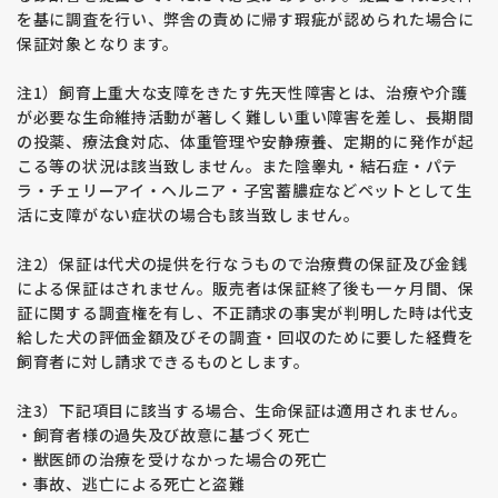
断を実施します。
を基に調査を行い、弊舎の責めに帰す瑕疵が認められた場合に
・感染症予防接種、狂犬病予防接種
保証対象となります。
・フィラリア予防薬服用、ノミダニ駆除薬服用
注1）飼育上重大な支障をきたす先天性障害とは、治療や介護
が必要な生命維持活動が著しく難しい重い障害を差し、長期間
の投薬、療法食対応、体重管理や安静療養、定期的に発作が起
こる等の状況は該当致しません。また陰睾丸・結石症・パテ
ラ・チェリーアイ・ヘルニア・子宮蓄膿症などペットとして生
活に支障がない症状の場合も該当致しません。
注2）保証は代犬の提供を行なうもので治療費の保証及び金銭
による保証はされません。販売者は保証終了後も一ヶ月間、保
証に関する調査権を有し、不正請求の事実が判明した時は代支
給した犬の評価金額及びその調査・回収のために要した経費を
飼育者に対し請求できるものとします。
注3）下記項目に該当する場合、生命保証は適用されません。
・飼育者様の過失及び故意に基づく死亡
・獣医師の治療を受けなかった場合の死亡
・事故、逃亡による死亡と盗難