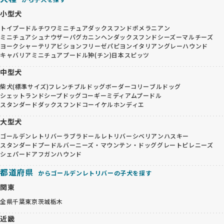
小型犬
トイプードル
チワワ
ミニチュアダックスフンド
ポメラニアン
ミニチュアシュナウザー
パグ
カニンヘンダックスフンド
シーズー
マルチーズ
ヨークシャーテリア
ビションフリーゼ
パピヨン
イタリアングレーハウンド
キャバリア
ミニチュアプードル
狆(チン)
日本スピッツ
中型犬
柴犬(標準サイズ)
フレンチブルドッグ
ボーダーコリー
ブルドッグ
シェットランドシープドッグ
コーギー
ミディアムプードル
スタンダードダックスフンド
コーイケルホンディエ
大型犬
ゴールデンレトリバー
ラブラドールレトリバー
シベリアンハスキー
スタンダードプードル
バーニーズ・マウンテン・ドッグ
グレートピレニーズ
シェパード
アフガンハウンド
都道府県
からゴールデンレトリバーの子犬を探す
関東
全県
千葉
東京
茨城
栃木
近畿