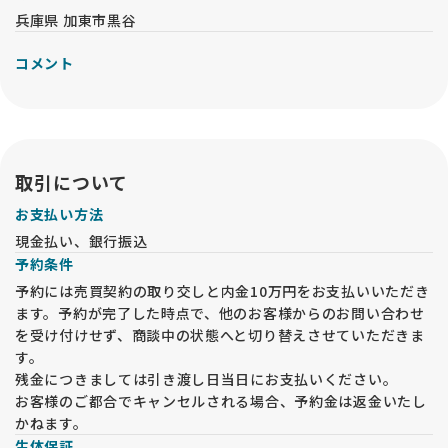
目指します。
兵庫県 加東市黒谷
遺伝学や繁殖生理学に関する知識を有しない、素人の繁殖（バ
ックヤードブリーダー）
コメント
社会問題化している金銭目的の仔犬繁殖（パピーミル）
伝性疾患のスクリーニングを受けていない両親犬による繁殖
について、明確に反対の立場を取っています。
02：犬種のスタンダード・健全性を重視した交配をおこないま
す。
取引について
近交弱性を抑制するため、親子・兄弟姉妹間の交配による繁殖
お支払い方法
（極近繁殖）は絶対におこないません。
系統繁殖（line breeding）を原則とし、雑種強勢的な効果を
現金払い、銀行振込
目的とする異系繁殖（out breeding）を適宜取入れます。原
予約条件
則的に異種繁殖は致しません。
予約には売買契約の取り交しと内金10万円をお支払いいただき
ます。予約が完了した時点で、他のお客様からのお問い合わせ
03：犬の福祉を守るための繁殖制限をおこないます
を受け付けせず、商談中の状態へと切り替えさせていただきま
雌犬の生涯の繁殖回数は5回を上限とし、出産時に18ヶ月以下
す。
、7歳以上となる繁殖はおこないません
帝王切開を2回受けた雌犬は、以降繁殖に用いることを禁止し
残金につきましては引き渡し日当日にお支払いください。
ます。
お客様のご都合でキャンセルされる場合、予約金は返金いたし
雌犬の出産は、６ヶ月ごとに発情期があると仮定して１年間に
かねます。
１回のみとし、出産後の初めての発情の間は母体を休養させま
生体保証