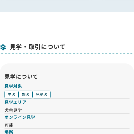
●EGとAGの掛け合わせで生れたハイブリッドゴールデンは、
遺伝的に遠い関係にある２系統が交わることで、犬種としての
遺伝的多様性を保つことに繋がり、より生活力の優れた個体と
なることが考えられます。
（4）ご見学・ご契約
●ご見学は生後6～7週齢より可能です。ご契約前提の方を優先
します。ご希望の日時をお問い合わせください。
見学・取引について
毎週水曜定休。見学時間：平日/休日ともに13時~16時
●お迎え先はご契約時に話し合いで決定。その後は契約完了順
に随時決定します。
●①犬舎での仔犬見学 ②売買契約 ③内金（10万円）をもっ
て、ご契約完了となります。
見学について
（5）お引渡し日程
見学対象
●ご契約は8月16日（土）又は17日（日）を予定
子犬
親犬
兄弟犬
●お迎えは法令上は9月6日（土）以降で可能。但し、仔犬の社
見学エリア
会化期における母犬や兄弟犬と過ごす時間の重要性を鑑み、弊
舎では生後60日以降でのお引渡しを推奨。
犬舎見学
●お迎え先の決定は、ご契約完了順とさせていただきます。
オンライン見学
可能
（6）ブリーディング・ポリシー
場所
01：欧米のブリーダーのように、シリアスなブリーディングを