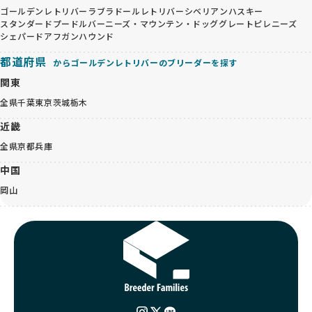
ゴールデンレトリバー
ラブラドールレトリバー
シベリアンハスキー
スタンダードプードル
バーニーズ・マウンテン・ドッグ
グレートピレニーズ
シェパード
アフガンハウンド
都道府県
からゴールデンレトリバーのブリーダーを探す
関東
全県
千葉
東京
茨城
栃木
近畿
全県
京都
兵庫
中国
岡山