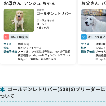
です。ご見学やご相談だけでも、どうぞお気軽にお問い合わせ
お母さん
アンジュ ちゃん
お父さん
バ
ください。皆さまとの素敵なご縁を心よりお待ちしておりま
兵庫県
す。
ゴールデンレトリバー
【FAQ回答】
アンジュ ちゃん
ゴールド
Q:譲渡価格が他犬舎より高いのはなぜ？
4歳2ヶ月
A:弊舎の定める5つの品質基準
1.遺伝性疾患リスクゼロを継承するDNA
母
遺伝子検査済
父
遺伝子検査済
2.腫瘍等罹患率を低減する遺伝的多様性に富む交配
3.欧州並びに米国各々の犬種標準に沿う優良な形質血統
サイズ
体重 32kg
サイズ
体重 31k
性格
穏やかでマイペース
性格
人懐こく
4.家庭犬に向く生来気質
遺伝子検査
ノーマル
DM 変性性脊髄症、PRA 進行性網
遺伝子検査
ノーマ
5.動物福祉を優先する飼養環境での育出
膜萎縮症(prcd)、vWD フォンヴィレブランド
膜萎縮症(
を満たす価値相応の価格を設定しています。
病 type1、魚鱗癬、骨形成不全症
病 ty
Q:仔犬ごとに価格差があるのはなぜ？
A:①欧州系統と米国系統のハイブリッド交配では、同腹仔の間
でも被毛の色や毛質など外形的な個体差が生じます。ゆえに1
頭ごとに相応の価格設定をしています。
なお、同腹仔における外形上の個体差は、健康上の優劣とは無
ゴールデンレトリバー(509)のブリーダーに
関係です。
ついて
②性別による需要の差が大きいため、女の子と男の子には2
万円の価格差を設けています。