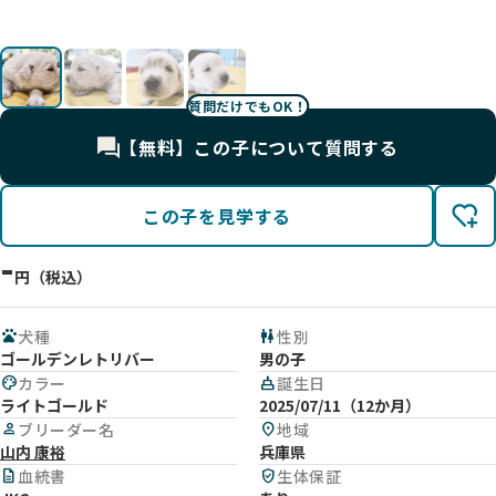
質問だけでもOK！
【無料】この子について質問する
この子を見学する
-
円（税込）
pets
犬種
wc
性別
ゴールデンレトリバー
男の子
palette
カラー
cake
誕生日
ライトゴールド
2025/07/11（12か月）
person
ブリーダー名
location_on
地域
山内 康裕
兵庫県
description
血統書
verified_user
生体保証