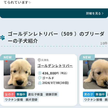
てられています✨
●お母さん：アンジュ 体重33㎏ 股関節形成不全所見無し。表
情が優しいのんびり屋さんのお母さん。2回目の出産で子煩悩
で子育て上手。父親は初代ボスドッグのロコべで生涯100頭以
詳細を見る
上の子どもを持ち、9歳になった今も万全の身体で老後の暮ら
し楽しんでいます 🐶母犬はサラで両親犬共に国内海外でチャ
ンピオンの超優良血統。犬舎のアイドル担当。
ゴル特有の遺伝性疾患13項目全てが変異体のないホモ結合なの
ゴールデンレトリバー（509 ）のブリーダ
で、遺伝学的に彼女の子には検査済み遺伝病が発症致しませ
ーの子犬紹介
ん。
10件
（3）イングリッシュゴールデン及びハイブリッドゴールデン
の特徴
兵庫県
●日本やアメリカで一般的なゴールド被毛のゴールデンに対
ゴールデンレトリバー
し、欧州やオーストラリアで多く見られるゴールデンはクリー
ムの被毛とがっしりしたマズルで骨格が太く筋肉質、体調がや
436,800
円（税込）
や長いなどの外形的な特徴があります。性質は穏やかでエネル
ゴールド
ギーが溢れるようなことはほとんどないことから、ファシリテ
2026/07/08
(30日)
ィドッグとして活躍しています。
●研究データによると、イングリッシュゴールデン（EG）の平
女の子
準備中
遺伝子検査
健康診断
男の子
準備中
均寿命は１２年3ヶ月に対し、アメリカンゴールデン（AG）は
ワクチン接種
親犬登録
ワクチン接種
親
１０年８ヶ月と長命で、腫瘍の罹患率はEG３８．８％に対し
AG６１．８％と非常に低いことが判っています。