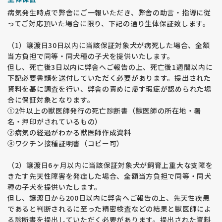
す。
病気発生時点で弊舎にご一報いただき、弊舎の助言・指導に従
発情期が不定期の場合は、出産から出産まで少なくとも 10 ヶ
ってご対応頂いた場合に限り、下記の通り生体保証致します。
月の間隔を開けることとします。
牡犬は1歳以下の繁殖は禁止。8歳以降については、年度の健康
診断の結果をもとに引退時期を決定します。
（1）譲渡日30日以内に当該保証対象犬が病死した場合、全額
当方負担で同等・同犬種の子犬を提供いたします。
04：繁殖犬の遺伝性疾患及び健康管理に関する取組みをおこな
但し、死亡後3日以内に弊舎へご報告の上、死亡後1週間以内に
います
下記必要書類を送付していただく必要があります。提出された
・股関形成不全：生後12ヵ月齢以降に、JAHD（特定非営利活
資料を基に調査を行い、弊舎の責めに帰す瑕疵が認められた場
動法人日本動物遺伝病ネットワーク）にて股関形成不全に関す
合に保証対象となります。
る検査及び評価を実施します。弊社繁殖犬は全頭、同遺伝性疾
①2件以上の獣医師発行の死亡診断書（獣医師の所在地・署
患の所見は認められないとの評価を得ております
名・押印がされているもの）
・遺伝性疾患：ゴールデンレトリバー犬種特有の遺伝病に関わ
②病気の経過がわかる獣医師作成資料
る5項目＊1について全頭DNA検査を実施します。
③ワクチン接種証明書（コピー可）
検査結果をもとに遺伝病を発症しない組合せにて、繁殖をおこ
なっています。
・犬ブルセラ症：人獣共通感染症の一つ。犬への感染では明瞭
（2）譲渡日6ヶ月以内に当該保証対象犬が飼育上重大な支障を
な病的症状が見られることは少ないため
きたす先天性障害を発症した場合、全額当方負担で同等・同犬
発見が遅くなることが多いです。弊舎では全頭ブルセラ症抗体
種の子犬を提供いたします。
検査を実施し、全て陰性であることを確認済みです。
但し、譲渡日から200日以内に弊舎へご報告の上、先天性疾患
・健康診断：繁殖犬は全頭、最低１年に１回のヘルスチェック
であると判断されるに至った精密検査などの結果と獣医師によ
を実施します。仔犬につきましても、全頭お引渡し前に健康診
る診断書を提出していただく必要があります。提出された資料