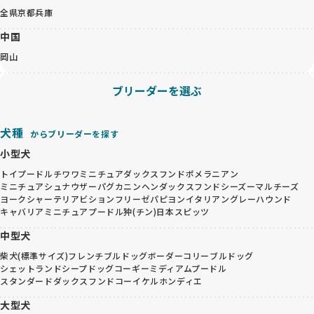
全県
京都
兵庫
中国
岡山
ブリーダーを選ぶ
犬種
からブリーダーを探す
小型犬
トイプードル
チワワ
ミニチュアダックスフンド
ポメラニアン
ミニチュアシュナウザー
パグ
カニンヘンダックスフンド
シーズー
マルチーズ
ヨークシャーテリア
ビションフリーゼ
パピヨン
イタリアングレーハウンド
キャバリア
ミニチュアプードル
狆(チン)
日本スピッツ
中型犬
柴犬(標準サイズ)
フレンチブルドッグ
ボーダーコリー
ブルドッグ
シェットランドシープドッグ
コーギー
ミディアムプードル
スタンダードダックスフンド
コーイケルホンディエ
大型犬