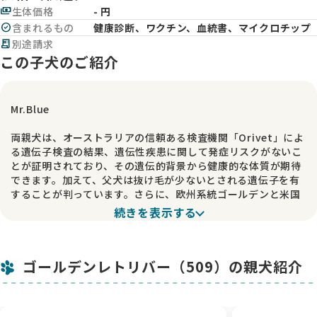
payments
生体価格
- 円
check_circle
含まれるもの
健康診断、ワクチン、血統書、マイクロチップ
receipt_long
別途請求
この子犬のご紹介
Mr.Blue
両親犬は、オーストラリアの信頼ある検査機関「Orivet」によ
る遺伝子検査の結果、遺伝性疾患に関して発症リスクがないこ
とが証明されており、その遺伝的背景から健康的な体質が期待
できます。加えて、父犬は抜け毛が少ないとされる遺伝子を有
することが判っています。さらに、欧州系統ゴールデンと米国
系統ゴールデンのハイブリッドであるため、遺伝的多様性に富
続きを表示する
み、健やかな成長が期待されます。
パピーや両親犬たち、犬舎の子たちは、日々深い愛情を込めて
ゴールデンレトリバー（509）の親犬紹介
大切に育てております。また、遠方の方は弊舎宿泊棟にてご宿
泊（無料）いただけます。
この後にございます詳細につきましてもご覧いただければ幸い