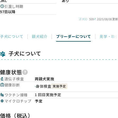
JKC
あり
schedule
引渡し時期
57日以降
子犬ID
509
2025/08/08 更新
子犬について
親犬紹介
ブリーダーについて
見学・取
子犬について
健康状態
biotech
遺伝子検査
両親犬実施
medical_services
健康診断
身体検査
実施予定
1 回目実施予定
vaccines
ワクチン接種
memory
マイクロチップ
予定
価格（税込）