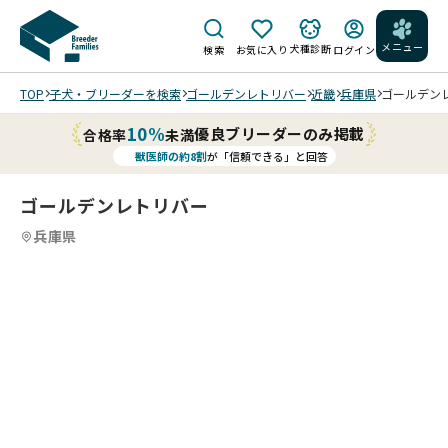
メニュー
犬種診断
検索
お気に入り
ログイン
TOP
子犬・ブリーダーを検索
ゴールデンレトリバー
近畿
兵庫県
ゴールデンレ
10%
優良ブリーダーのみ掲載
合格率
未満
獣医師の約8割
が「信頼できる」と回答
ゴールデンレトリバー
兵庫県
4
4
4
4
/
/