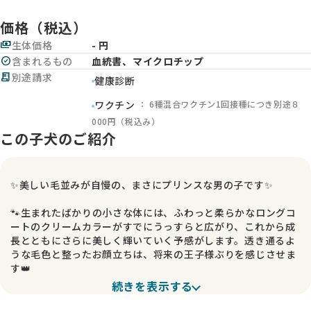
価格（税込）
payments
生体価格
- 円
check_circle
含まれるもの
血統書、マイクロチップ
receipt_long
別途請求
健康診断
： 6種混合ワクチン1回接種につき別途８
ワクチン
000円（税込み）
この子犬のご紹介
✨美しい毛並みが自慢の、まさにプリンスな男の子です✨
🐾生まれたばかりの小さな体には、ふわっと柔らかなロングコ
ートのクリームカラーがすでにうっすらと広がり、これから成
長とともにさらに美しく輝いていく予感がします。透き通るよ
うな毛色と整ったお顔立ちは、将来の王子様ぶりを感じさせま
す👑
続きを表示する
💛まだお母さんの温もりの中で安心して過ごす時期ですが、す
でに抱っこされると小さな身体をゆったりと預けてくれる甘え