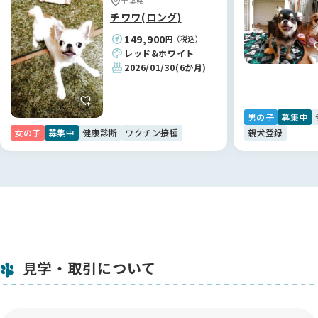
千葉県
き渡しのときには「申し訳ない」というくらい、本当に大切に
チワワ(ロング)
育ててこられたんだなと感じました ✨
149,900
円（税込）
レッド&ホワイト
お迎えした子はとっても活発で、ケージから出たくてしょうが
2026/01/30
(6か月)
ないみたいです。食事もしっかり食べてくれて、元気に過ごし
ています 💕
男の子
募集中
【BreederFamiliesへ】
女の子
募集中
健康診断
ワクチン接種
親犬登録
正直、最初はブリーダーさんを探すのにとても迷いました。大
手のサイトだとブリーダーさんがたくさん出てきて、口コミも
あるけれどピンとこなくて、どこで選べばいいのかわからない
状態でした。
そんなとき「他にいいサイトはないかな」と探していて出会っ
たのがBreederFamiliesさんでした。サイトの内容をじっくり
読んでいくと、ブリーダーさんをしっかりチェックしているの
が伝わってきて、チェックリストのような情報もとても参考に
見学・取引について
なりました。
「ここなら信頼できるブリーダーさんに出会える」と思えたの
が決め手です。