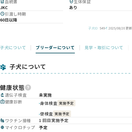
description
血統書
verified_user
生体保証
JKC
あり
schedule
引渡し時期
60日以降
子犬ID
549
2025/08/20 更新
子犬について
ブリーダーについて
見学・取引について
子犬について
健康状態
biotech
遺伝子検査
未実施
medical_services
健康診断
身体検査
実施予定
便検査
実施予定
1 回目実施予定
vaccines
ワクチン接種
memory
マイクロチップ
予定