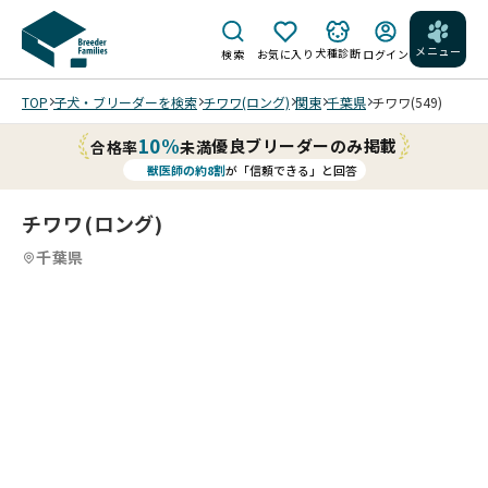
メニュー
犬種診断
検索
お気に入り
ログイン
TOP
子犬・ブリーダーを検索
チワワ(ロング)
関東
千葉県
チワワ(549)
10%
優良ブリーダーのみ掲載
合格率
未満
獣医師の約8割
が「信頼できる」と回答
チワワ(ロング)
千葉県
4
4
4
4
/
/