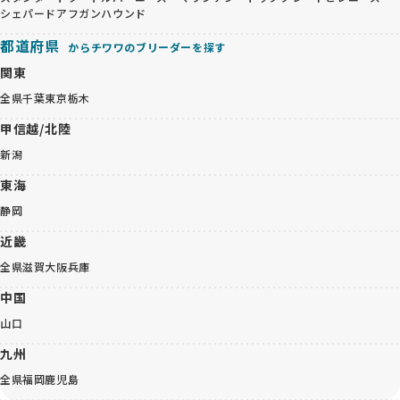
シェパード
アフガンハウンド
都道府県
からチワワのブリーダーを探す
関東
全県
千葉
東京
栃木
甲信越/北陸
新潟
東海
静岡
近畿
全県
滋賀
大阪
兵庫
中国
山口
九州
全県
福岡
鹿児島