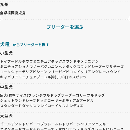
九州
全県
福岡
鹿児島
ブリーダーを選ぶ
犬種
からブリーダーを探す
小型犬
トイプードル
チワワ
ミニチュアダックスフンド
ポメラニアン
ミニチュアシュナウザー
パグ
カニンヘンダックスフンド
シーズー
マルチーズ
ヨークシャーテリア
ビションフリーゼ
パピヨン
イタリアングレーハウンド
キャバリア
ミニチュアプードル
狆(チン)
日本スピッツ
中型犬
柴犬(標準サイズ)
フレンチブルドッグ
ボーダーコリー
ブルドッグ
シェットランドシープドッグ
コーギー
ミディアムプードル
スタンダードダックスフンド
コーイケルホンディエ
大型犬
ゴールデンレトリバー
ラブラドールレトリバー
シベリアンハスキー
スタンダードプードル
バーニーズ・マウンテン・ドッグ
グレートピレニーズ