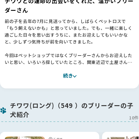
チワワとの運命の出会いをくれた、温かいブリー
ダーさん
前の子を去年の7月に見送ってから、しばらくペットロスで
「もう飼えないかも」と思っていました。でも、一緒に楽しく
過ごした日々を思い出すうちに、またお迎えしてもいいかな
と、少しずつ気持ちが前を向いてきました。
今回はペットショップではなくブリーダーさんからお迎えした
いと思い、いろいろ探していたところ、関東近辺で土屋さんを
見つけました。プロフィールから誠実さが伝わってきて、犬た
続き
ちを家族のように大切に育てていらっしゃるこだわりも書かれ
ていて、「この方なら」と思い見学をお願いしました 🐶
実際にお伺いするのは、ブリーダーさんのところに行くのは初
めてだったので少し緊張していたのですが、土屋さんはすごく
チワワ(ロング)（549 ）のブリーダーの子
気さくに対応してくださいました。お目当ての子だけでなく、
犬紹介
お母さん犬や兄弟犬も連れてきてくださって、一頭一頭の性格
10件
の違いまで丁寧に教えてくださったんです。
他に気になっていた子のことも全部説明してくださって、お世
話の仕方や生活の様子まで詳しくお話しいただけました。お引