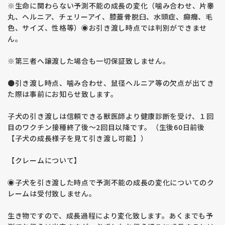
※生命に関わらない予測不能の成長の変化（噛み合わせ、片睾
丸、ヘルニア、チェリーアイ、膝蓋骨脱臼、水頭症、癲癇、毛
色、サイズ、性格等）◉お引き渡し時点では判別ができませ
ん。
※第三者へ譲渡した場合も一切保証致しません。
●引き渡し時点、噛み合わせ、鼠径ヘルニア等の欠点が出てき
た際は事前にお知らせ致します。
子犬の引き渡しは信頼できる獣医師より健康診断を受け、１回
目のワクチン接種終了後〜2回目以降です。（生後60日前後
【子犬の成長様子を見て引き渡し可能】）
【クレームについて】
◉子犬を引き渡した時点で予測不能の成長の変化についてのク
レームは受付致しません。
生き物ですので、成長過程により変化致します。あくまでも予