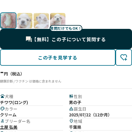
質問だけでもOK！
【無料】この子について質問する
この子を見学する
-
円（税込）
健康診断 / ワクチン は価格に含まれません
pets
犬種
wc
性別
チワワ(ロング)
男の子
palette
カラー
cake
誕生日
クリーム
2025/07/22（12か月）
person
ブリーダー名
location_on
地域
土屋 弘美
千葉県