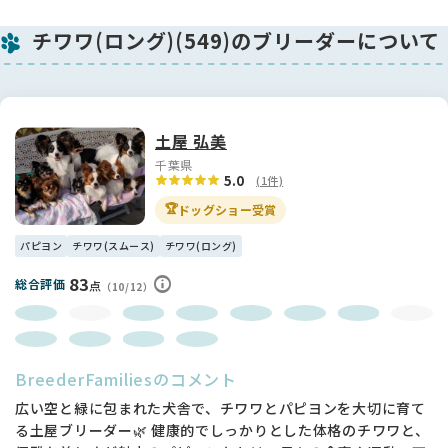
ん坊さん。これから目がしっかりと開き、よちよち歩きを始め
チワワ(ロング)(549)のブリーダーについて
ると、その可愛さはますますパワーアップします。
🌟生まれたての今だからこそ、日々の成長を一緒に見守れるの
はとても貴重な時間です。小さな王子が、ご家族と過ごす毎日
を笑顔と幸せでいっぱいにしてくれること間違いなしです。
土屋 弘美
千葉県
5.0
(1件)
🏆
ドッグショー受賞
パピヨン
チワワ(スムース)
チワワ(ロング)
83
総合評価
点
（10/12）
BreederFamiliesのコメント
広い空と緑に包まれた犬舎で、チワワとパピヨンを大切に育て
る土屋ブリーダー🌿 健康的でしっかりとした体格のチワワと、