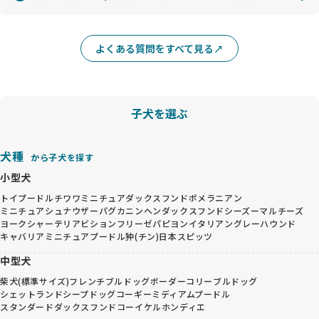
よくある質問をすべて見る
子犬を選ぶ
犬種
から子犬を探す
小型犬
トイプードル
チワワ
ミニチュアダックスフンド
ポメラニアン
ミニチュアシュナウザー
パグ
カニンヘンダックスフンド
シーズー
マルチーズ
ヨークシャーテリア
ビションフリーゼ
パピヨン
イタリアングレーハウンド
キャバリア
ミニチュアプードル
狆(チン)
日本スピッツ
中型犬
柴犬(標準サイズ)
フレンチブルドッグ
ボーダーコリー
ブルドッグ
シェットランドシープドッグ
コーギー
ミディアムプードル
スタンダードダックスフンド
コーイケルホンディエ