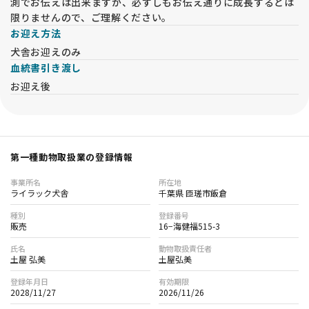
測でお伝えは出来ますが、必ずしもお伝え通りに成長するとは
限りませんので、ご理解ください。
お迎え方法
犬舎お迎えのみ
血統書引き渡し
お迎え後
第一種動物取扱業の登録情報
事業所名
所在地
ライラック犬舎
千葉県 匝瑳市飯倉
種別
登録番号
販売
16−海健福515-3
氏名
動物取扱責任者
土屋 弘美
土屋弘美
登録年月日
有効期限
2028/11/27
2026/11/26