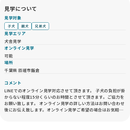
しっかり運営されているサービスだと感じましたし、安心して
見学について
お迎えまで進むことができました 🌸
見学対象
子犬
親犬
兄弟犬
見学エリア
犬舎見学
オンライン見学
可能
場所
千葉県 匝瑳市飯倉
コメント
LINEでのオンライン見学対応させて頂きます。 子犬の負担が掛
からない程度15分くらいのお時間とさせて頂きます。ご協力を
お願い致します。 オンライン見学の詳しい方法はお問い合わせ
後にお伝え致します。オンライン見学ご希望の場合はお気軽に
お問い合わせください。 ※オンライン見学を実施した場合で
も、動物愛護法により、必ずお迎え前には「現物確認・対面説
明」をブリーダー等の第一種動物取扱業者の事業所内で行うこ