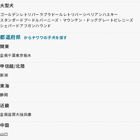
大型犬
ゴールデンレトリバー
ラブラドールレトリバー
シベリアンハスキー
スタンダードプードル
バーニーズ・マウンテン・ドッグ
グレートピレニーズ
シェパード
アフガンハウンド
都道府県
からチワワの子犬を探す
関東
全県
千葉
東京
栃木
甲信越/北陸
新潟
東海
静岡
近畿
全県
滋賀
大阪
兵庫
中国
山口