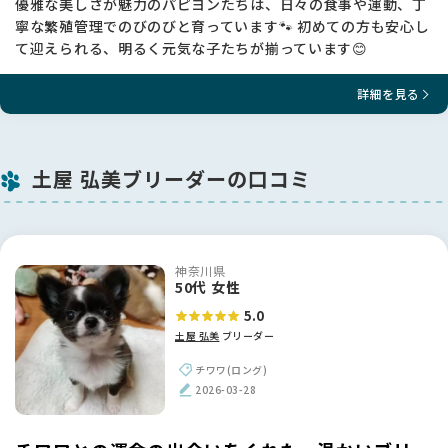
優雅な美しさが魅力のパピヨンたちは、日々の食事や運動、丁
寧な繁殖管理でのびのびと育っています🐾 初めての方も安心し
て迎えられる、明るく元気な子たちが揃っています😊
詳細を見る
土屋 弘美ブリーダーの口コミ
神奈川県
50代 女性
5.0
土屋 弘美
ブリーダー
チワワ(ロング)
2026-03-28