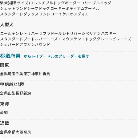
柴犬(標準サイズ)
フレンチブルドッグ
ボーダーコリー
ブルドッグ
シェットランドシープドッグ
コーギー
ミディアムプードル
スタンダードダックスフンド
コーイケルホンディエ
大型犬
ゴールデンレトリバー
ラブラドールレトリバー
シベリアンハスキー
スタンダードプードル
バーニーズ・マウンテン・ドッグ
グレートピレニーズ
シェパード
アフガンハウンド
都道府県
からトイプードルのブリーダーを探す
関東
全県
埼玉
千葉
東京
神奈川
群馬
甲信越/北陸
全県
山梨
長野
新潟
東海
愛知
近畿
全県
京都
大阪
奈良