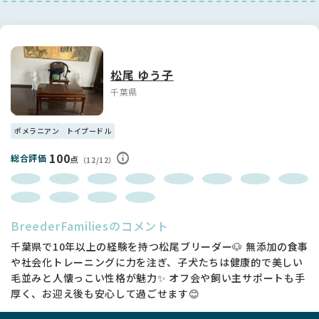
松尾 ゆう子
千葉県
ポメラニアン
トイプードル
100
総合評価
点
（12/12）
BreederFamiliesのコメント
千葉県で10年以上の経験を持つ松尾ブリーダー🐶 無添加の食事
や社会化トレーニングに力を注ぎ、子犬たちは健康的で美しい
毛並みと人懐っこい性格が魅力✨ オフ会や飼い主サポートも手
厚く、お迎え後も安心して過ごせます😊