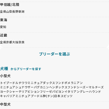
甲信越/北陸
全県
山梨
長野
新潟
東海
愛知
近畿
全県
京都
大阪
奈良
ブリーダーを選ぶ
犬種
からブリーダーを探す
小型犬
トイプードル
チワワ
ミニチュアダックスフンド
ポメラニアン
ミニチュアシュナウザー
パグ
カニンヘンダックスフンド
シーズー
マルチーズ
ヨークシャーテリア
ビションフリーゼ
パピヨン
イタリアングレーハウンド
キャバリア
ミニチュアプードル
狆(チン)
日本スピッツ
中型犬