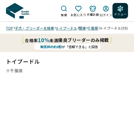
メニュー
犬種診断
検索
お気に入り
ログイン
TOP
子犬・ブリーダーを検索
トイプードル
関東
千葉県
トイプードル(59)
10%
優良ブリーダーのみ掲載
合格率
未満
獣医師の約8割
が「信頼できる」と回答
トイプードル
千葉県
6
4
6
5
6
6
6
6
/
/
/
/