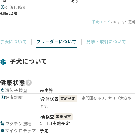
JKC
あり
schedule
引渡し時期
65日以降
子犬ID
59
2025/07/23 更新
子犬について
ブリーダーについて
見学・取引について
子犬について
健康状態
biotech
遺伝子検査
未実施
medical_services
健康診断
：泉門開存あり。サイズ大きめ
身体検査
実施予定
です。
便検査
実施予定
1 回目実施予定
vaccines
ワクチン接種
memory
マイクロチップ
予定