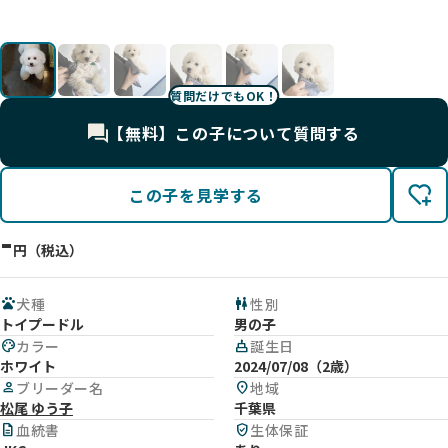
質問だけでもOK！
【無料】この子について質問する
この子を見学する
-
円（税込）
pets
犬種
wc
性別
トイプードル
男の子
palette
カラー
cake
誕生日
ホワイト
2024/07/08（2歳）
person
ブリーダー名
location_on
地域
松尾 ゆう子
千葉県
description
血統書
verified_user
生体保証