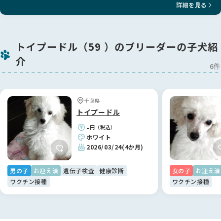
詳細を見る
トイプードル（59 ）のブリーダーの子犬紹
介
6件
千葉県
トイプードル
-
円（税込）
ホワイト
2026/03/24
(4か月)
男の子
お迎え済
遺伝子検査
健康診断
女の子
お迎え済
ワクチン接種
ワクチン接種