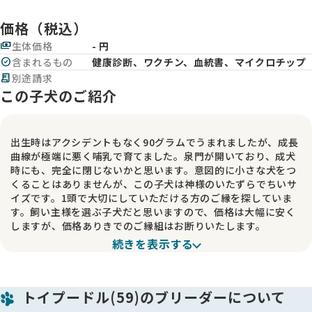
価格（税込）
payments
生体価格
- 円
check_circle
含まれるもの
健康診断、ワクチン、血統書、マイクロチップ
receipt_long
別途請求
この子犬のご紹介
出生時はアクシデントもなく90グラムでうまれましたが、成長
曲線が極端に悪く哺乳で育てました。泉門が開いており、成犬
時にも、完全に閉じないかと思います。意図的に小さな犬をつ
くることはありませんが、この子犬は神様のいたずらでちいサ
イズです。1頭で大切にしていただける方のご縁を探していま
す。飼い主様を選ぶ子犬だと思いますので、価格は大幅に安く
しますが、価格ありきでのご縁組はお断りいたします。
続きを表示する
※小さすぎて、処置ができなかったため、狼爪があります。ト
リミングの際には必ずグルーマーへ共有してください。
トイプードル(59)のブリーダーについて