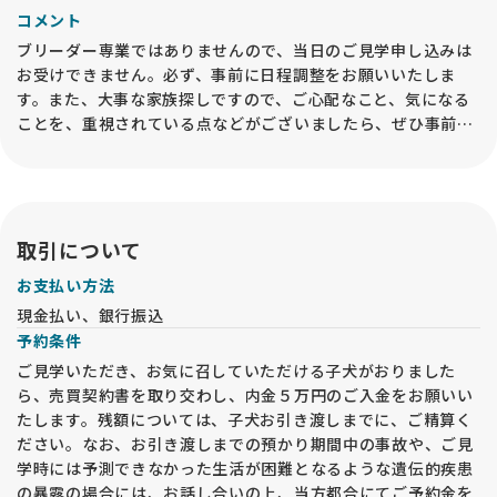
コメント
ブリーダー専業ではありませんので、当日のご見学申し込みは
お受けできません。必ず、事前に日程調整をお願いいたしま
す。また、大事な家族探しですので、ご心配なこと、気になる
ことを、重視されている点などがございましたら、ぜひ事前に
お問合せ下さいますようお願いいたします。
また、ご見学にいらしたからといって、必ずしもお迎え頂く必
要はありません。子犬のためにも、「こんなはずじゃなかっ
た」などということの無いよう、大事な家族探しですから、し
っかりご検討ください。但し、ショップさま感覚でのご見学
取引について
は、お断りいたします。
お支払い方法
※【子返し】と記載しご紹介する子犬は、原則、両親犬を見学
現金払い、銀行振込
場所にてご覧いただくことはできません。ドッグショー出陳の
予約条件
ためにハンドラーにに預託している場合などがあるため、当方
では原則お写真のご案内となり、どうしても実物のご見学を希
ご見学いただき、お気に召していただける子犬がおりました
望される場合には、ハンドラー宅でのご見学となりますこと、
ら、売買契約書を取り交わし、内金５万円のご入金をお願いい
ご了承ください。
たします。残額については、子犬お引き渡しまでに、ご精算く
ださい。なお、お引き渡しまでの預かり期間中の事故や、ご見
学時には予測できなかった生活が困難となるような遺伝的疾患
の暴露の場合には、お話し合いの上、当方都合にてご予約金を