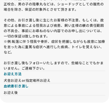
正咬合、男の子の陰睾丸などは、ショードッグとしての販売の
場合を除き、保証の対象外とさせて頂きます。
その他、お引き渡し後に生じたお客様の不注意、もしくは、故
意による事故による怪我および疾患、飼い主様の躾の責任範囲
の不具合、事前にお尋ねのない内容でのお申し出については、
一切の保証は致しかねます。
※例:転落に伴う怪我や骨折、症状を把握しながらも故意に加療
を怠った為に重篤な症状へ進行した疾病、トイレを覚えない、
など。
お引き渡し後もフォローいたしますので、些細なことでもかま
いません。ご連絡下さい。
お迎え方法
犬舎お迎えor指定場所お迎え
血統書引き渡し
お迎え後