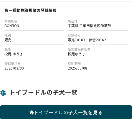
第一種動物取扱業の登録情報
事業所名
所在地
BONBON
千葉県 千葉市稲毛区作草部
種別
登録番号
販売
販売10183・保管20162
氏名
動物取扱責任者
松尾 ゆう子
松尾ゆう子
登録年月日
有効期限
2020/03/09
2025/03/08
トイプードルの子犬一覧
トイプードルの子犬一覧を見る