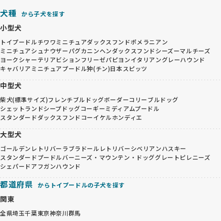
犬種
から子犬を探す
小型犬
トイプードル
チワワ
ミニチュアダックスフンド
ポメラニアン
ミニチュアシュナウザー
パグ
カニンヘンダックスフンド
シーズー
マルチーズ
ヨークシャーテリア
ビションフリーゼ
パピヨン
イタリアングレーハウンド
キャバリア
ミニチュアプードル
狆(チン)
日本スピッツ
中型犬
柴犬(標準サイズ)
フレンチブルドッグ
ボーダーコリー
ブルドッグ
シェットランドシープドッグ
コーギー
ミディアムプードル
スタンダードダックスフンド
コーイケルホンディエ
大型犬
ゴールデンレトリバー
ラブラドールレトリバー
シベリアンハスキー
スタンダードプードル
バーニーズ・マウンテン・ドッグ
グレートピレニーズ
シェパード
アフガンハウンド
都道府県
からトイプードルの子犬を探す
関東
全県
埼玉
千葉
東京
神奈川
群馬