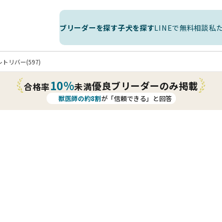
ブリーダーを探す
子犬を探す
LINEで無料相談
私
トリバー(597)
10%
優良ブリーダーのみ掲載
合格率
未満
獣医師の約8割
が「信頼できる」と回答