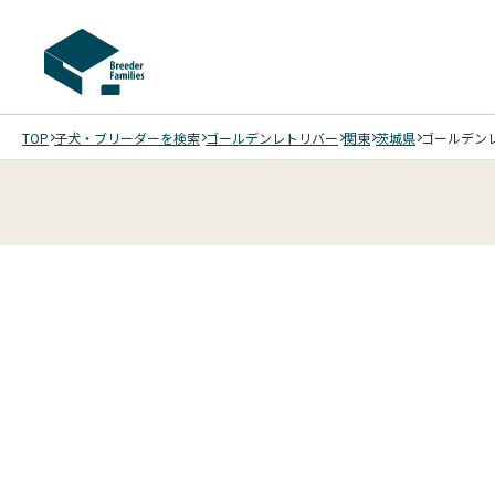
TOP
子犬・ブリーダーを検索
ゴールデンレトリバー
関東
茨城県
ゴールデンレ
4
4
4
4
/
/