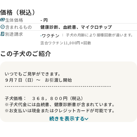
価格（税込）
payments
生体価格
- 円
check_circle
含まれるもの
健康診断、血統書、マイクロチップ
receipt_long
別途請求
： 子犬の月齢により接種回数が違います。
ワクチン
混合ワクチン11,000円✕回数
この子犬のご紹介
いつでもご見学ができます。
９月７日（日）～ お引渡し開始
----------------------------------------------------
子犬価格： ３６８，８００円（税込）
※子犬代金には血統書、健康診断書が含まれています。
※お支払いは現金またはクレジットカードが可能です。
続きを表示する
----------------------------------------------------
母 犬：むつみ（ヨーロピアンとアメリカンのハーフ）