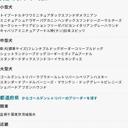
小型犬
トイプードル
チワワ
ミニチュアダックスフンド
ポメラニアン
ミニチュアシュナウザー
パグ
カニンヘンダックスフンド
シーズー
マルチーズ
ヨークシャーテリア
ビションフリーゼ
パピヨン
イタリアングレーハウンド
キャバリア
ミニチュアプードル
狆(チン)
日本スピッツ
中型犬
柴犬(標準サイズ)
フレンチブルドッグ
ボーダーコリー
ブルドッグ
シェットランドシープドッグ
コーギー
ミディアムプードル
スタンダードダックスフンド
コーイケルホンディエ
大型犬
ゴールデンレトリバー
ラブラドールレトリバー
シベリアンハスキー
スタンダードプードル
バーニーズ・マウンテン・ドッグ
グレートピレニーズ
シェパード
アフガンハウンド
都道府県
からゴールデンレトリバーのブリーダーを探す
関東
全県
千葉
東京
茨城
栃木
近畿