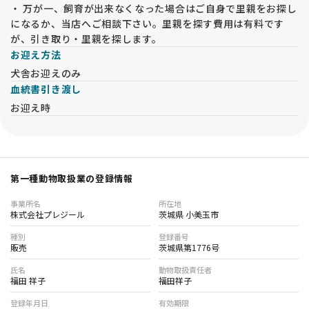
在）を検査しています。
・ 万が一、飼育が出来なくなった場合はご自身で里親をお探し
になるか、当店へご相談下さい。里親を探す費用は有料です
★★★ 6か月の生命保証 ★★★
が、引き取り・里親を探します。
お引渡しから6か月間に病気で死亡してしまった場合、子犬代
お迎え方法
金の全額を返金致します。
現状では健康に見える子犬でも成長と共に疾患が現れる場合が
犬舎お迎えのみ
あります。福田ブリーダーでは生命保証を長期間に設定し、お
血統書引き渡し
客様に安心してお迎え頂けるようにしております。
お迎え時
★★★大切にしていること★★★
子犬はすべて福田ブリーダーがしっかりと大切に育てた子犬で
す。
子犬たちは母親の愛情をたっぷり受け、兄弟と遊び、幼い時か
第一種動物取扱業の登録情報
ら人からの愛情も与えて明るくてフレンドリーな性格に育てお
り、誰からも愛される性格の良い子犬、健康・健全な子犬をお
事業所名
所在地
客様・ご家族にお譲りできるよう心がけています。
株式会社プレジール
茨城県 小美玉市
子犬ちゃんと飼い主様がレトリバーライフを楽しんで頂けるよ
う生涯にわたりサポートしていきます。
種別
登録番号
販売
茨城県第1776号
両親犬は股関節形成不全検査、ＰＲＡ遺伝子検査、ＥＩＣ遺伝
子検査、ブルセラ症抗体検査、狂犬病予防接種、混合ワクチン
氏名
動物取扱責任者
接種、フィラリア予防薬、検便を定期的に受けて、安心・安全
福田 祥子
福田祥子
な繁殖を心がけています。
また、母体の健康を考え生涯出産は6回まで、５才以降の出産
登録年月日
有効期限