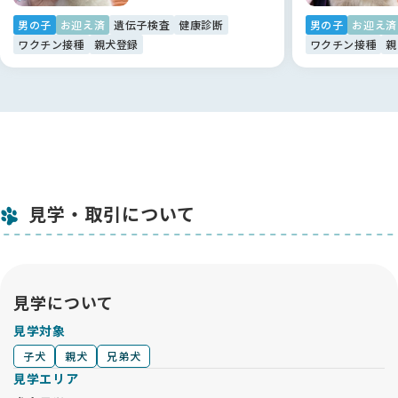
ルデンレトリバー系）
汎進行性網膜萎縮症 PRA 1 （ゴールデンレトリバー系）
男の子
お迎え済
遺伝子検査
健康診断
男の子
お迎え済
汎進行性網膜萎縮症 PRA 2 （ゴールデンレトリバー系）
ワクチン接種
親犬登録
ワクチン接種
親
魚鱗癬（ゴールデンレトリバー系）
骨形成不全症（ゴールデンレトリバー系）
進行性網膜桿体-錐体変性症 (prcd PRA)
骨格形成異常／骨異形成症２(中程度不均衡型小犬症)
コートカラー・形質（各犬種対象遺伝子）
－－－－－－－－－－－－－－－－－－－－－－－－－－－－
－－－－
見学・取引について
★★★ご見学 ★★★
・水～金は13：30、土日は10：30、13：30のいずれかでご予
約下さい。月・火はお休みです。
・ご都合が合わないお客様はご相談ください。
・それ以外の時間は成犬・子犬のお世話やケアの時間になって
見学について
いますので時間内のご見学にご協力ください。
・販売中の子犬と両親は全てご見学頂けます。引退、ケガ等で
見学対象
ご覧いただけないことが稀にあります。
子犬
親犬
兄弟犬
・掲載中の子犬の中でどの子にするか悩まれているようでした
見学エリア
ら、お問い合わせの際にその旨ご記載ください。