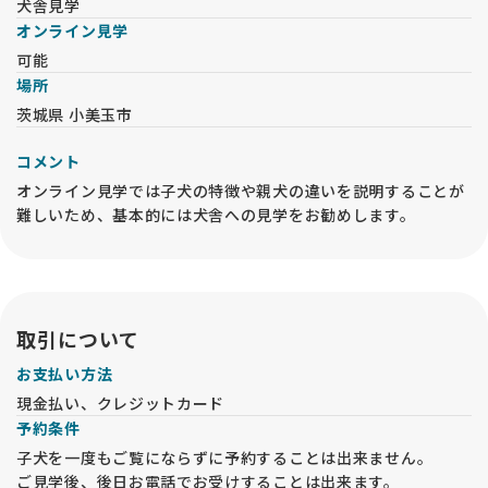
・お日にちと時間帯をお知らせください。電話でのやり取りを
犬舎見学
ご希望の場合はその旨をお知らせください。
オンライン見学
・衛生面からペットショップや他犬舎を見学したお客様は日を
可能
改めてお越しください。
場所
★★★お問い合わせの際のお願い★★★
茨城県 小美玉市
ご要望の中で”毛色が薄め、濃いめ”、”小さめ、大きめ”などの
内容が多くみられますが、人ぞれぞれで感じ方が違いますので
コメント
できるだけ具体的に説明頂けると助かります。
オンライン見学では子犬の特徴や親犬の違いを説明することが
また、”おとなしい子”、”おっとりした子”、”ほえない子”とい
難しいため、基本的には犬舎への見学をお勧めします。
うご要望もありますが、子犬ですので大人しい子は居りませ
ん。子犬は元気に遊ぶものですので大人しいほうが問題がある
ことも考えられます。
両親の性格から予想することはできますが、生活環境やしつけ
の仕方によって思ったような育ち方をしないこともあるという
ことをご了承ください。
取引について
大型飼養経験のない方は、子犬購入前に犬舎及び成犬見学をお
お支払い方法
勧めいたします。
現金払い、クレジットカード
大型犬は、小中型犬と飼養環境やご用意する用品等が異なりま
予約条件
す。
子犬を一度もご覧にならずに予約することは出来ません。
生活環境によっては、子犬を受け入れてから飼養が難しい環境
であることが分かったり、環境の工夫が必要になり慌ててしま
ご見学後、後日お電話でお受けすることは出来ます。