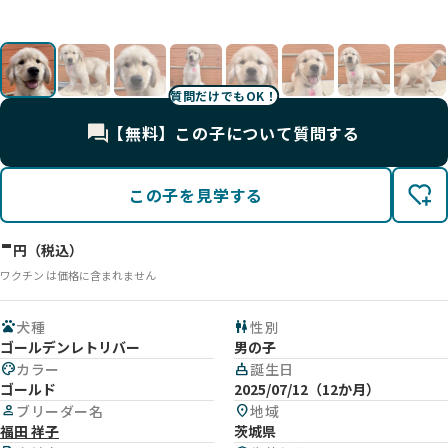
影
影
影
影
影
影
影
影
影
影
影
影
質問だけでもOK！
【無料】この子について質問する
この子を見学する
-
円（税込）
ワクチン は価格に含まれません
pets
犬種
wc
性別
ゴールデンレトリバー
男の子
palette
カラー
cake
誕生日
ゴールド
2025/07/12（12か月）
person
ブリーダー名
location_on
地域
福田 祥子
茨城県