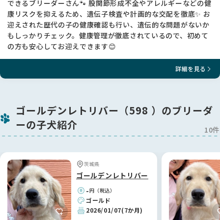
できるブリーダーさん🐾 股関節形成不全やアレルギーなどの健
★手術が必要になった場合の治療費は片足50万円以上と高額に
康リスクを抑えるため、遺伝子検査や計画的な交配を徹底✨ お
なります。ペット保険などの加入をご検討ください。
迎えされた歴代の子の健康確認も行い、遺伝的な問題がないか
★生後2か月の頃は股関節に異常があるか判断をすることが出
もしっかりチェック。健康管理が徹底されているので、初めて
来ません。大変申し訳ありませんが、股関節形成不全に対して
の方も安心してお迎えできます😊
保証はしておりません。
★成長期の生後4か月～5か月に歩行の違和感がありましたら、
整形外科専門医の診察をお勧めします。骨頭や臼蓋（きゅうが
詳細を見る
い）を人工物にしなくてもよい治療法があります。
--------------------------------------------------------------
------
ゴールデンレトリバー（598 ）のブリーダ
ーの子犬紹介
【単一遺伝子疾患検査について】
10件
★両親の遺伝子検査の結果から、子犬は下記の11項目に於い
て、発症しません。
（検査機関：オリベット
茨城県
https://orivet.jp/%e3%81%8b%e8%a1%8c/）
ゴールデンレトリバー
神経セロイドリポフスチン症 NCL（CL症）（ゴールデンレトリ
-
円（税込）
バー系）
ゴールド
先天性眼奇形（ゴールデンレトリバー）
2026/01/07
(7か月)
変性ミエロパチー/変性性脊髄症 栄養障害性表皮水疱症（ゴー