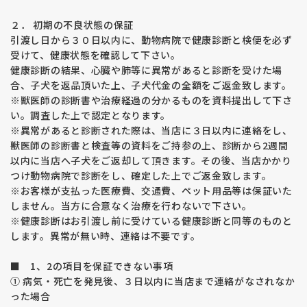
子犬を購入の際は両親や近親犬の情報のある子犬を選ばれるこ
とをお勧めします。
２． 初期の不良状態の保証
股関節形成不全とはゴールデン・ラブラドールに多い遺伝性の
引渡し日から３０日以内に、動物病院で健康診断と検便を必ず
関節の病気です。重度の場合、脱臼したり神経を圧迫して痛み
受けて、健康状態を確認して下さい。
が出るため歩くことが困難になる恐れがあります。
健康診断の結果、心臓や肺等に異常があると診断を受けた場
根治する方法は無く、外科的手術になると、治療費は高額にな
合、子犬を返品頂いた上、子犬代金の全額をご返金致します。
ります。何よりワンちゃんは一生痛みに耐えながら生きること
になります。
※獣医師の診断書や治療経過の分かるものを資料提出して下さ
股関節形成不全の発症の要因は７０％が遺伝的要因・残り３
い。調査した上で認定となります。
０％は環境要因と言われており、両親を検査することは生まれ
※異常があると診断された際は、当店に３日以内に連絡をし、
てくる子犬の遺伝子をコントロールする意味で大変重要な意味
獣医師の診断書と検査等の資料をご持参の上、診断から2週間
を持っています。
以内に当店へ子犬をご返却して頂きます。その後、当店かかり
両親の説明部分に表示されている数字はＪＡＨＤのスコアで、
つけ動物病院で診断をし、確定した上でご返金致します。
片側０～４５まであり、数字が小さいほど良い関節を表してま
※お客様が支払った医療費、交通費、ペット用品等は保証いた
す。
しません。当方に合意なく治療を行わないで下さい。
福田ブリーダーの平均値は片側６でブリーディングラインを１
※健康診断はお引渡し前に受けている健康診断と同等のものと
３以下と決めリスクを下げる取り組みをしています。
します。異常が無い時、連絡は不要です。
親兄弟で追えるラインもありますのでより安心なラインをお求
めになりたい方はご相談ください。
子犬は成長期であるため現時点で関節の状態を診断することは
■ 1、2の項目を保証できない事項
できません。環境要因で発症することもありますので飼育環境
① 病気・死亡を発見後、３日以内に当店まで連絡がなされなか
や運動、体重管理を飼い主様が管理していただく必要がありま
った場合
す。