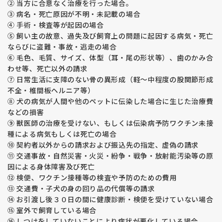
② 当方に合意なく治療を行った場合。
③ 病名・死亡原因が不明・未記載の場合
【アレルギー・アトピー性皮膚炎】
④ 手術・検査等が起因の場合
最近アレルギーやアトピー性皮膚炎を発症している子が多く見
⑤ 飼い主の故意、過失及び飼育上の問題に起因する病気・死亡
られます。
ならびに盗難・事故・逃走の場合
福田ブリーダーの両親犬は1才時にアレルギー検査をして数値
⑥ 毛色、毛質、サイズ、体型（耳・尾の形状等）、歯のかみ合
の確認をしています。
若年で数値が高い子は将来発症する可能性がある、親子で体質
わせ等、死亡以外の請求
が似ることもあるため、数値の高い子の繁殖はしていません。
⑦ 日常生活に支障のない骨の異形成（軽～中程度の股関節形成
不全・椎間板ヘルニア等）
【外耳炎】
⑧ 犬の病気が人間や他のペットに伝染した場合に生じた治療費
外耳炎についても親子の体質が似ますので、耳の弱い子の繁殖
などの損害
はしておりません。
⑨ 獣医師の治療を受けない、もしくは伝染病予防ワクチン未接
種による病気もしくは死亡の場合
【prcd-ＰＲＡ、ＰＲＡ１、ＰＲＡ２】
⑩ 契約者以外からの請求および振込先の指定、虚偽の請求
福田ブリーダーの親犬たちは全頭検査済み、生まれてくる子犬
⑪ 交通事故・自然災害・火災・紛争・戦争・放射能汚染等の原
たちはprcd-ＰＲＡ、ＰＲＡ１、ＰＲＡ２を発症しない掛け合
因による身体障害及び死亡
わせで繁殖をしています。
ゴールデン・レトレバーのprcd-ＰＲＡ、ＰＲＡ１、ＰＲＡ２
⑫ 検便、ワクチン接種等の検査や予防のための費用
（ラブラドールはprcd-ＰＲＡのみ）は遺伝病です。
⑬ 交通費・子犬の身の回り品の代償等の請求
ＰＲＡは進行性網膜委縮症という病気で目が見えなくなってし
⑭ お引渡し後３０日の間に健康診断・検便を受けていない場合
まう病気です。治療方法はありません。
⑮ 室外で飼育している場合
⑯ しつけをしていないことにより病状が悪化している場合