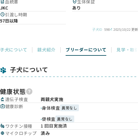
description
血統書
verified_user
生体保証
JKC
あり
schedule
引渡し時期
57日以降
子犬ID
598
2025/10/22 更新
子犬について
親犬紹介
ブリーダーについて
見学・取
子犬について
健康状態
biotech
遺伝子検査
両親犬実施
medical_services
健康診断
身体検査
異常なし
便検査
異常なし
1 回目実施済
vaccines
ワクチン接種
memory
マイクロチップ
済み