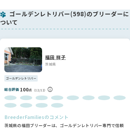
が、無駄吠えなく、元気に育っています。食欲も大盛です！
ゴールデンレトリバー(598)のブリーダーに
-----------------------------------------------------
ついて
【股関節形成不全について】
両親に股関節に異常はありません。
母犬 むつみ 股関節 Bランク （右４ 左６）
父犬 カイザー 股関節 Bランク（右３・左７）
※カイザーは他の犬舎から来たので、両親以降の情報がありま
せん。
福田 祥子
※数字が低ければ低いほど理想の股関節です(片足0~45）
茨城県
★股関節形成不全は遺伝病です。 複雑に関わりあう遺伝子によ
って発病します。
ゴールデンレトリバー
福田ブリーダーはこの病気に向き合い10年以上になりますが、
両親を検査することによって発病を大幅に抑制することを実
100
総合評価
点
（12/12）
感、経験しています。
評価を受けていない犬の繁殖は実態が分からないため、非常に
不安定ですので両親が検査を受けているワンちゃんを購入する
ことを強くお勧めします。
BreederFamiliesのコメント
★現在、福田ブリーダーでは100頭に1頭程度に重度の股関節形
成不全が出る傾向にあります。 残念なことに全く発症しないと
茨城県の福田ブリーダーは、ゴールデンレトリバー専門で信頼
いう状況には至っておりません。