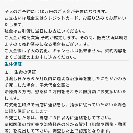
う場合も少なくありません。
子犬のご予約には10万円のご入金が必要になります。
★★★ 遺伝疾患・疾病予防への取り組み★★★
お支払いは現金又はクレジットカード、お振り込みでお願いい
福田ブリーダーは両親から受け継ぐマイナス要因は出来る限り
たします。
少なくする取り組みを10年以上行ってきています。
残金はお引渡し当日にお支払いください。
子犬と飼育してくださる飼い主様の不安や負担をできる限り少
ご入金が確認次第,予約が確定します。その間、販売状況は続き
なくできるよう、努力しています。
ますので売約済みになる場合もございます。
ご入金後は子犬の変更、キャンセルは出来ません。契約内容を
【股関節形成不全】
よくご確認の上お申し込みください。
福田ブリーダーでは両親犬の股関節の状態をＪＡＨＤという検
査機関で検査を受けています。両親を調べ始めて10年経ちます
生体保証
が、非常に良好な結果が出ており、ケンネルで残した子に発症
１． 生命の保証
する子犬が激減しています。お客様のご好意で頂く結果もケン
引渡し日から６か月以内に適切な治療等を施したにもかかわら
ネルの子よりも良いスコアが出ています。
ず死亡した場合、子犬代金全額と
このことから、少なくとも両親犬を検査している繁殖は安全度
治療費３万円、慰謝料２万円をそれぞれ限度額にお支払いいた
が増す。また、気を付けて育てた子は家庭犬の方が結果がよく
します。
なると言えます。
病気発生時点で当店に連絡をし、指示に従っていただいた場合
環境により悪くなる例としては階段での生活、コンクリートで
の運動、登山・マラソン・自転車並走などの長時間の強い運
に限り保証いたします。
動、肥満、運動不足などが考えられます。
※死亡した際は、当店に３日以内に連絡をして下さい。
また、日本の現状は良い状態でない犬が非常に多いことも経験
※獣医師の診断書や治療経過の分かる資料（記録や画像・動画
からわかりました。
等）を提出して下さい。調査した上で認定となります。