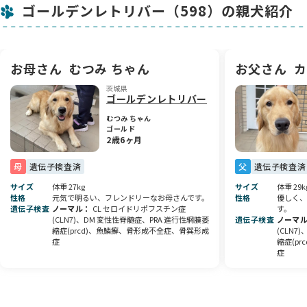
ゴールデンレトリバー（598）の親犬紹介
父 犬： カイザー（アメリカン）
-----------------------------------------------------
おすすめ品
お母さん
むつみ ちゃん
お父さん
カ
今食べているドッグフード 6キロ １１，０００円
茨城県
サプリメント（２か月分）４２００円 → ３，６００円
ゴールデンレトリバー
-----------------------------------------------------
むつみ ちゃん
ゴールド
2歳6ヶ月
健康状態
体重 出生ｇ、３０日ｋｇ、４０日ｋｇ、５０日ｋｇ
母
遺伝子検査済
父
遺伝子検査済
８/１２ 心臓チェック、検便
９/１ 健康診断・検便・ワクチン接種
サイズ
体重 27kg
サイズ
体重 29k
性格
元気で明るい、フレンドリーなお母さんです。
性格
優しく、
遺伝子検査
ノーマル
CL セロイドリポフスチン症
す。
-----------------------------------------------------
(CLN7)、DM 変性性脊髄症、PRA 進行性網膜萎
遺伝子検査
ノーマ
縮症(prcd)、魚鱗癬、骨形成不全症、骨巽形成
(CLN7
性格・容姿
症
縮症(p
症
お母さんのむつみは元気で明るくフレンドリーな子です。
お父さんのカイザーはストレートの被毛、優しくて賢い、水が
大好きな子です。
子供たちはまだ性格は現れていないので個別にはわかりません