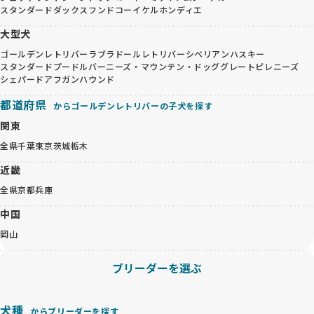
スタンダードダックスフンド
コーイケルホンディエ
大型犬
ゴールデンレトリバー
ラブラドールレトリバー
シベリアンハスキー
スタンダードプードル
バーニーズ・マウンテン・ドッグ
グレートピレニーズ
シェパード
アフガンハウンド
都道府県
からゴールデンレトリバーの子犬を探す
関東
全県
千葉
東京
茨城
栃木
近畿
全県
京都
兵庫
中国
岡山
ブリーダーを選ぶ
犬種
からブリーダーを探す