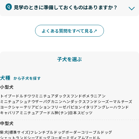
見学のときに準備しておくものはありますか？
よくある質問をすべて見る
子犬を選ぶ
犬種
から子犬を探す
小型犬
トイプードル
チワワ
ミニチュアダックスフンド
ポメラニアン
ミニチュアシュナウザー
パグ
カニンヘンダックスフンド
シーズー
マルチーズ
ヨークシャーテリア
ビションフリーゼ
パピヨン
イタリアングレーハウンド
キャバリア
ミニチュアプードル
狆(チン)
日本スピッツ
中型犬
柴犬(標準サイズ)
フレンチブルドッグ
ボーダーコリー
ブルドッグ
シェットランドシープドッグ
コーギー
ミディアムプードル