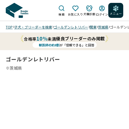
メニュー
犬種診断
検索
お気に入り
ログイン
TOP
子犬・ブリーダーを検索
ゴールデンレトリバー
関東
茨城県
ゴールデンレ
10%
優良ブリーダーのみ掲載
合格率
未満
獣医師の約8割
が「信頼できる」と回答
ゴールデンレトリバー
茨城県
2
12
5
12
6
12
7
12
8
12
9
10
12
11
12
12
12
12
12
/
/
/
/
/
/
/
/
/
202
202
202
202
202
202
202
202
202
202
202
202
5/1
5/1
5/1
5/1
5/0
5/0
5/0
5/0
5/0
5/0
5/0
5/0
0/1
0/1
0/1
0/1
9/1
9/1
9/1
9/1
9/1
9/1
9/1
9/1
0 撮
0 撮
0 撮
0 撮
9 撮
9 撮
9 撮
9 撮
0 撮
0 撮
0 撮
0 撮