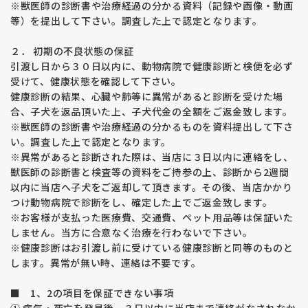
動、肥満、運動不足などが考えられます。
※獣医師の診断書や治療経過の分かる資料（記録や画像・動画
また、日本の現状は良い状態でない犬が非常に多いことも経験
等）を提出して下さい。調査した上で認定となります。
からわかりました。
子犬を購入の際は両親や近親犬の情報のある子犬を選ばれるこ
２． 初期の不良状態の保証
とをお勧めします。
引渡し日から３０日以内に、動物病院で健康診断と検便を必ず
股関節形成不全とはゴールデン・ラブラドールに多い遺伝性の
受けて、健康状態を確認して下さい。
関節の病気です。重度の場合、脱臼したり神経を圧迫して痛み
健康診断の結果、心臓や肺等に異常があると診断を受けた場
が出るため歩くことが困難になる恐れがあります。
合、子犬を返品頂いた上、子犬代金の全額をご返金致します。
根治する方法は無く、外科的手術になると、治療費は高額にな
ります。何よりワンちゃんは一生痛みに耐えながら生きること
※獣医師の診断書や治療経過の分かるものを資料提出して下さ
になります。
い。調査した上で認定となります。
股関節形成不全の発症の要因は７０％が遺伝的要因・残り３
※異常があると診断された際は、当店に３日以内に連絡をし、
０％は環境要因と言われており、両親を検査することは生まれ
獣医師の診断書と検査等の資料をご持参の上、診断から2週間
てくる子犬の遺伝子をコントロールする意味で大変重要な意味
以内に当店へ子犬をご返却して頂きます。その後、当店かかり
を持っています。
つけ動物病院で診断をし、確定した上でご返金致します。
両親の説明部分に表示されている数字はＪＡＨＤのスコアで、
※お客様が支払った医療費、交通費、ペット用品等は保証いた
片側０～４５まであり、数字が小さいほど良い関節を表してま
しません。当方に合意なく治療を行わないで下さい。
す。
※健康診断はお引渡し前に受けている健康診断と同等のものと
福田ブリーダーの平均値は片側６でブリーディングラインを１
します。異常が無い時、連絡は不要です。
３以下と決めリスクを下げる取り組みをしています。
親兄弟で追えるラインもありますのでより安心なラインをお求
めになりたい方はご相談ください。
■ 1、2の項目を保証できない事項
子犬は成長期であるため現時点で関節の状態を診断することは