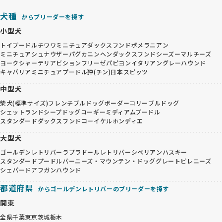
犬種
からブリーダーを探す
小型犬
トイプードル
チワワ
ミニチュアダックスフンド
ポメラニアン
ミニチュアシュナウザー
パグ
カニンヘンダックスフンド
シーズー
マルチーズ
ヨークシャーテリア
ビションフリーゼ
パピヨン
イタリアングレーハウンド
キャバリア
ミニチュアプードル
狆(チン)
日本スピッツ
中型犬
柴犬(標準サイズ)
フレンチブルドッグ
ボーダーコリー
ブルドッグ
シェットランドシープドッグ
コーギー
ミディアムプードル
スタンダードダックスフンド
コーイケルホンディエ
大型犬
ゴールデンレトリバー
ラブラドールレトリバー
シベリアンハスキー
スタンダードプードル
バーニーズ・マウンテン・ドッグ
グレートピレニーズ
シェパード
アフガンハウンド
都道府県
からゴールデンレトリバーのブリーダーを探す
関東
全県
千葉
東京
茨城
栃木