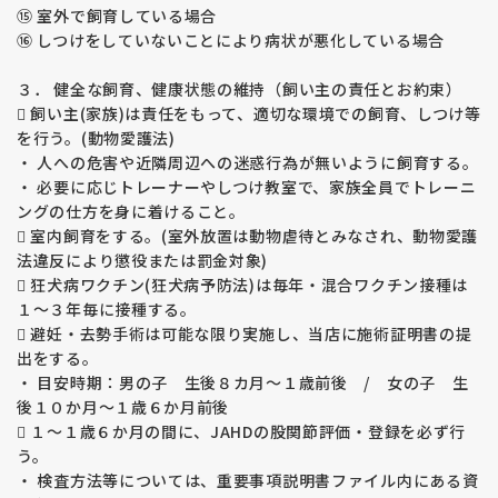
ＰＲＡは進行性網膜委縮症という病気で目が見えなくなってし
⑮ 室外で飼育している場合
まう病気です。治療方法はありません。
⑯ しつけをしていないことにより病状が悪化している場合
【運動誘発性虚脱 （EIC）】
３． 健全な飼育、健康状態の維持（飼い主の責任とお約束）
福田ブリーダーの親犬たち（ラブラドールのみ）は全頭検査済
 飼い主(家族)は責任をもって、適切な環境での飼育、しつけ等
み、生まれてくる子犬たちはEICを発症しない掛け合わせで繁
を行う。(動物愛護法)
殖をしています。
・ 人への危害や近隣周辺への迷惑行為が無いように飼育する。
ラブラドル・レトレバーの運動誘発性虚脱（EIC）は遺伝病で
す。
・ 必要に応じトレーナーやしつけ教室で、家族全員でトレーニ
激しい運動で虚脱が誘発され、四肢が硬直して動かなくなって
ングの仕方を身に着けること。
しまう、力が入らなくなってしまいます。運動を中止すると虚
 室内飼育をする。(室外放置は動物虐待とみなされ、動物愛護
脱から回復します。治療方法はありません。
法違反により懲役または罰金対象)
 狂犬病ワクチン(狂犬病予防法)は毎年・混合ワクチン接種は
【変性性脊髄症 （ＤＭ）】
１～３年毎に接種する。
福田ブリーダーの親犬たちは全頭検査済み、生まれてくる子犬
 避妊・去勢手術は可能な限り実施し、当店に施術証明書の提
たちはＤＭを発症しない掛け合わせで繁殖をしています。
出をする。
変性性脊髄症 （ＤＭ）は遺伝病です。
・ 目安時期：男の子 生後８カ月～１歳前後 / 女の子 生
発病すると後足の自由が利かなくなり歩行が困難になります。
後１０か月～１歳６か月前後
発病から３年程かけて進行し、後足、前足、呼吸の順に自由が
利かなくなり死亡してしまします。
 １～１歳６か月の間に、JAHDの股関節評価・登録を必ず行
治療法は見つかっていません。
う。
・ 検査方法等については、重要事項説明書ファイル内にある資
【その他の遺伝疾患】