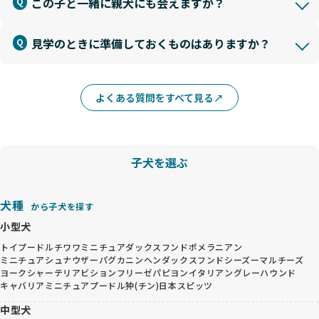
この子と一緒に親犬にも会えますか？
見学のときに準備しておくものはありますか？
よくある質問をすべて見る
子犬を選ぶ
犬種
から子犬を探す
小型犬
トイプードル
チワワ
ミニチュアダックスフンド
ポメラニアン
ミニチュアシュナウザー
パグ
カニンヘンダックスフンド
シーズー
マルチーズ
ヨークシャーテリア
ビションフリーゼ
パピヨン
イタリアングレーハウンド
キャバリア
ミニチュアプードル
狆(チン)
日本スピッツ
中型犬