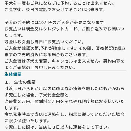
子犬を一度もご覧にならずに予約することは出来ません。
す。
生活環境によっては、子犬を受け入れてから飼養が難しい環境
ご見学後、後日お電話でお受けすることは出来ます。
であることが分かったり、環境の工夫が必要になり慌ててしま
う場合も少なくありません。
子犬のご予約には10万円のご入金が必要になります。
お支払いは現金又はクレジットカード、お振り込みでお願いい
★★★ 遺伝疾患・疾病予防への取り組み★★★
たします。
福田ブリーダーは両親から受け継ぐマイナス要因は出来る限り
残金はお引渡し当日にお支払いください。
少なくする取り組みを10年以上行ってきています。
ご入金が確認次第,予約が確定します。その間、販売状況は続き
子犬と飼育してくださる飼い主様の不安や負担をできる限り少
ますので売約済みになる場合もございます。
なくできるよう、努力しています。
ご入金後は子犬の変更、キャンセルは出来ません。契約内容を
よくご確認の上お申し込みください。
【股関節形成不全】
福田ブリーダーでは両親犬の股関節の状態をＪＡＨＤという検
生体保証
査機関で検査を受けています。両親を調べ始めて10年経ちます
１． 生命の保証
が、非常に良好な結果が出ており、ケンネルで残した子に発症
引渡し日から６か月以内に適切な治療等を施したにもかかわら
する子犬が激減しています。お客様のご好意で頂く結果もケン
ず死亡した場合、子犬代金全額と
ネルの子よりも良いスコアが出ています。
治療費３万円、慰謝料２万円をそれぞれ限度額にお支払いいた
このことから、少なくとも両親犬を検査している繁殖は安全度
します。
が増す。また、気を付けて育てた子は家庭犬の方が結果がよく
病気発生時点で当店に連絡をし、指示に従っていただいた場合
なると言えます。
環境により悪くなる例としては階段での生活、コンクリートで
に限り保証いたします。
の運動、登山・マラソン・自転車並走などの長時間の強い運
※死亡した際は、当店に３日以内に連絡をして下さい。