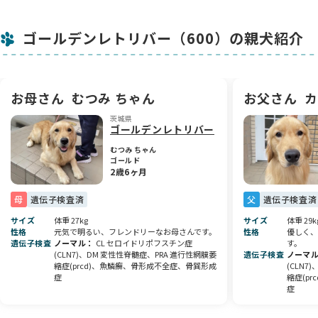
-----------------------------------------------------
ゴールデンレトリバー（600）の親犬紹介
おすすめ品
今食べているドッグフード 6キロ １１，０００円
サプリメント（２か月分）４２００円 → ３，６００円
-----------------------------------------------------
お母さん
むつみ ちゃん
お父さん
カ
茨城県
健康状態
ゴールデンレトリバー
体重 出生３６１ｇ、３０日２．７ｋｇ、４０日３．３ｋｇ、
５０日４．０ｋｇ
むつみ ちゃん
ゴールド
８/１２ 心臓チェック、検便
2歳6ヶ月
９/１ 健康診断・検便・ワクチン１回目接種
10/14 健康診断・ワクチン２回目接種
母
遺伝子検査済
父
遺伝子検査済
ワクチン３回、狂犬病接種済み
サイズ
体重 27kg
サイズ
体重 29k
性格
元気で明るい、フレンドリーなお母さんです。
性格
優しく、
-----------------------------------------------------
遺伝子検査
ノーマル
CL セロイドリポフスチン症
す。
(CLN7)、DM 変性性脊髄症、PRA 進行性網膜萎
遺伝子検査
ノーマ
性格・容姿
縮症(prcd)、魚鱗癬、骨形成不全症、骨巽形成
(CLN7
母むつみ、父カイザーとも初めての子犬です。また、カイザー
症
縮症(p
症
は外の犬舎から来た犬で股関節、健康情報がカイザーしかあり
ません。繁殖してみないと分からないことがありますのでご了