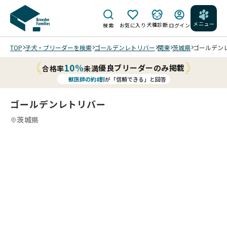
メニュー
犬種診断
検索
お気に入り
ログイン
TOP
子犬・ブリーダーを検索
ゴールデンレトリバー
関東
茨城県
ゴールデンレ
10%
優良ブリーダーのみ掲載
合格率
未満
獣医師の約8割
が「信頼できる」と回答
ゴールデンレトリバー
茨城県
2
12
5
12
6
12
7
12
8
12
9
10
12
11
12
12
12
12
12
/
/
/
/
/
/
/
/
/
202
202
202
202
202
202
202
202
202
202
202
202
5/1
5/1
5/1
5/1
5/1
5/1
5/1
5/1
5/1
5/1
5/1
5/1
1/2
1/2
1/2
1/2
0/2
0/2
0/2
0/2
0/0
0/0
0/0
0/0
2 撮
2 撮
2 撮
2 撮
6 撮
6 撮
6 撮
6 撮
9 撮
9 撮
9 撮
9 撮