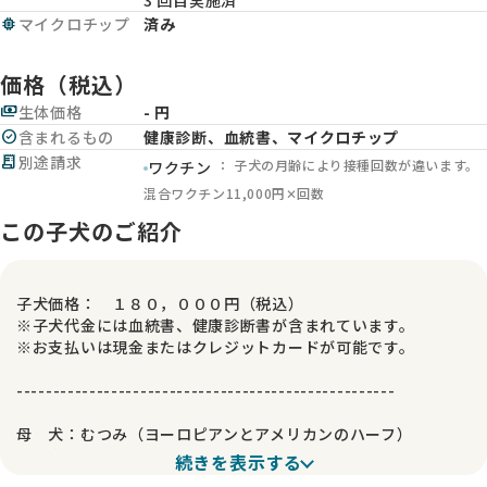
3 回目実施済
memory
マイクロチップ
済み
価格（税込）
payments
生体価格
- 円
check_circle
含まれるもの
健康診断、血統書、マイクロチップ
receipt_long
別途請求
： 子犬の月齢により接種回数が違います。
ワクチン
混合ワクチン11,000円✕回数
この子犬のご紹介
子犬価格： １８０，０００円（税込）
※子犬代金には血統書、健康診断書が含まれています。
※お支払いは現金またはクレジットカードが可能です。
----------------------------------------------------
母 犬：むつみ（ヨーロピアンとアメリカンのハーフ）
父 犬： カイザー（アメリカン）
続きを表示する