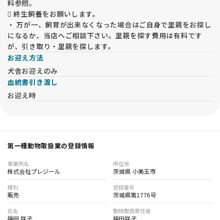
料参照。
フォンビルブランド病、ナルコレプシー病等の
 終生飼養をお願いします。
ゴールデンは５項目、ラブラドールは１３項目（２０１６年現
・ 万が一、飼育が出来なくなった場合はご自身で里親をお探し
在）を検査しています。
になるか、当店へご相談下さい。里親を探す費用は有料です
が、引き取り・里親を探します。
★★★ 6か月の生命保証 ★★★
お迎え方法
お引渡しから6か月間に病気で死亡してしまった場合、子犬代
金の全額を返金致します。
犬舎お迎えのみ
現状では健康に見える子犬でも成長と共に疾患が現れる場合が
血統書引き渡し
あります。福田ブリーダーでは生命保証を長期間に設定し、お
お迎え時
客様に安心してお迎え頂けるようにしております。
★★★大切にしていること★★★
子犬はすべて福田ブリーダーがしっかりと大切に育てた子犬で
す。
第一種動物取扱業の登録情報
子犬たちは母親の愛情をたっぷり受け、兄弟と遊び、幼い時か
ら人からの愛情も与えて明るくてフレンドリーな性格に育てお
事業所名
所在地
り、誰からも愛される性格の良い子犬、健康・健全な子犬をお
株式会社プレジール
茨城県 小美玉市
客様・ご家族にお譲りできるよう心がけています。
子犬ちゃんと飼い主様がレトリバーライフを楽しんで頂けるよ
種別
登録番号
販売
茨城県第1776号
う生涯にわたりサポートしていきます。
両親犬は股関節形成不全検査、ＰＲＡ遺伝子検査、ＥＩＣ遺伝
氏名
動物取扱責任者
子検査、ブルセラ症抗体検査、狂犬病予防接種、混合ワクチン
福田 祥子
福田祥子