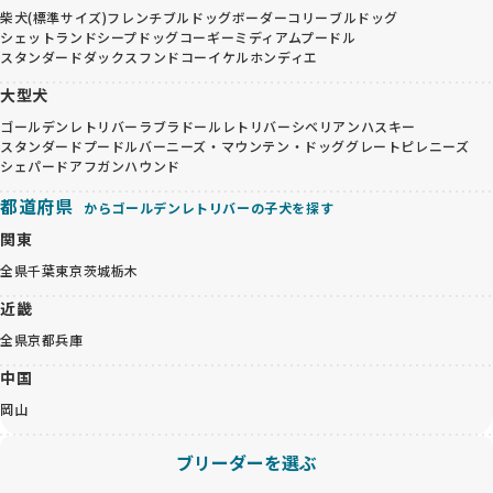
柴犬(標準サイズ)
フレンチブルドッグ
ボーダーコリー
ブルドッグ
シェットランドシープドッグ
コーギー
ミディアムプードル
スタンダードダックスフンド
コーイケルホンディエ
大型犬
ゴールデンレトリバー
ラブラドールレトリバー
シベリアンハスキー
スタンダードプードル
バーニーズ・マウンテン・ドッグ
グレートピレニーズ
シェパード
アフガンハウンド
都道府県
からゴールデンレトリバーの子犬を探す
関東
全県
千葉
東京
茨城
栃木
近畿
全県
京都
兵庫
中国
岡山
ブリーダーを選ぶ