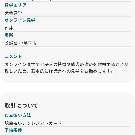
見学エリア
・掲載中の子犬の中でどの子にするか悩まれているようでした
ら、お問い合わせの際にその旨ご記載ください。
犬舎見学
・お日にちと時間帯をお知らせください。電話でのやり取りを
オンライン見学
ご希望の場合はその旨をお知らせください。
可能
・衛生面からペットショップや他犬舎を見学したお客様は日を
場所
改めてお越しください。
茨城県 小美玉市
★★★お問い合わせの際のお願い★★★
ご要望の中で”毛色が薄め、濃いめ”、”小さめ、大きめ”などの
コメント
内容が多くみられますが、人ぞれぞれで感じ方が違いますので
オンライン見学では子犬の特徴や親犬の違いを説明することが
できるだけ具体的に説明頂けると助かります。
難しいため、基本的には犬舎への見学をお勧めします。
また、”おとなしい子”、”おっとりした子”、”ほえない子”とい
うご要望もありますが、子犬ですので大人しい子は居りませ
ん。子犬は元気に遊ぶものですので大人しいほうが問題がある
ことも考えられます。
両親の性格から予想することはできますが、生活環境やしつけ
の仕方によって思ったような育ち方をしないこともあるという
取引について
ことをご了承ください。
お支払い方法
大型飼養経験のない方は、子犬購入前に犬舎及び成犬見学をお
現金払い、クレジットカード
勧めいたします。
予約条件
大型犬は、小中型犬と飼養環境やご用意する用品等が異なりま