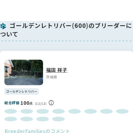
承ください。
性格は明るく、明るくて素直な、天真爛漫な子です。家の中が
パッと明るくなりますね。
ゴールデンレトリバー(600)のブリーダーに
-----------------------------------------------------
ついて
【股関節形成不全について】
両親に股関節に異常はありません。
母犬 むつみ 股関節 Bランク （右４ 左６）
父犬 カイザー 股関節 Bランク（右３・左７）
※カイザーは他の犬舎から来たので、両親以降の情報がありま
福田 祥子
せん。
茨城県
※数字が低ければ低いほど理想の股関節です(片足0~45）
★股関節形成不全は遺伝病です。 複雑に関わりあう遺伝子によ
ゴールデンレトリバー
って発病します。
福田ブリーダーはこの病気に向き合い10年以上になりますが、
100
総合評価
点
（12/12）
両親を検査することによって発病を大幅に抑制することを実
感、経験しています。
評価を受けていない犬の繁殖は実態が分からないため、非常に
不安定ですので両親が検査を受けているワンちゃんを購入する
BreederFamiliesのコメント
ことを強くお勧めします。