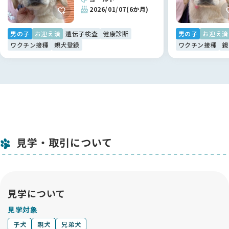
バー系）
2026/01/07
(6か月)
先天性眼奇形（ゴールデンレトリバー）
変性ミエロパチー/変性性脊髄症 栄養障害性表皮水疱症（ゴー
ルデンレトリバー系）
男の子
お迎え済
遺伝子検査
健康診断
男の子
お迎え済
汎進行性網膜萎縮症 PRA 1 （ゴールデンレトリバー系）
ワクチン接種
親犬登録
ワクチン接種
親
汎進行性網膜萎縮症 PRA 2 （ゴールデンレトリバー系）
魚鱗癬（ゴールデンレトリバー系）
骨形成不全症（ゴールデンレトリバー系）
進行性網膜桿体-錐体変性症 (prcd PRA)
骨格形成異常／骨異形成症２(中程度不均衡型小犬症)
コートカラー・形質（各犬種対象遺伝子）
－－－－－－－－－－－－－－－－－－－－－－－－－－－－
－－－－
見学・取引について
★★★ご見学 ★★★
・水～金は13：30、土日は10：30、13：30のいずれかでご予
約下さい。月・火はお休みです。
・ご都合が合わないお客様はご相談ください。
見学について
・それ以外の時間は成犬・子犬のお世話やケアの時間になって
いますので時間内のご見学にご協力ください。
見学対象
・販売中の子犬と両親は全てご見学頂けます。引退、ケガ等で
子犬
親犬
兄弟犬
ご覧いただけないことが稀にあります。