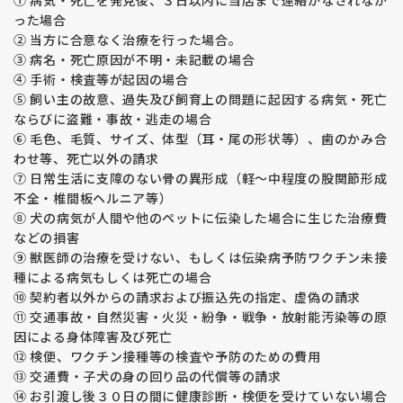
① 病気・死亡を発見後、３日以内に当店まで連絡がなされなか
できません。環境要因で発症することもありますので飼育環境
った場合
や運動、体重管理を飼い主様が管理していただく必要がありま
② 当方に合意なく治療を行った場合。
す。
③ 病名・死亡原因が不明・未記載の場合
④ 手術・検査等が起因の場合
【アレルギー・アトピー性皮膚炎】
⑤ 飼い主の故意、過失及び飼育上の問題に起因する病気・死亡
最近アレルギーやアトピー性皮膚炎を発症している子が多く見
ならびに盗難・事故・逃走の場合
られます。
⑥ 毛色、毛質、サイズ、体型（耳・尾の形状等）、歯のかみ合
福田ブリーダーの両親犬は1才時にアレルギー検査をして数値
の確認をしています。
わせ等、死亡以外の請求
若年で数値が高い子は将来発症する可能性がある、親子で体質
⑦ 日常生活に支障のない骨の異形成（軽～中程度の股関節形成
が似ることもあるため、数値の高い子の繁殖はしていません。
不全・椎間板ヘルニア等）
⑧ 犬の病気が人間や他のペットに伝染した場合に生じた治療費
【外耳炎】
などの損害
外耳炎についても親子の体質が似ますので、耳の弱い子の繁殖
⑨ 獣医師の治療を受けない、もしくは伝染病予防ワクチン未接
はしておりません。
種による病気もしくは死亡の場合
⑩ 契約者以外からの請求および振込先の指定、虚偽の請求
【prcd-ＰＲＡ、ＰＲＡ１、ＰＲＡ２】
⑪ 交通事故・自然災害・火災・紛争・戦争・放射能汚染等の原
福田ブリーダーの親犬たちは全頭検査済み、生まれてくる子犬
因による身体障害及び死亡
たちはprcd-ＰＲＡ、ＰＲＡ１、ＰＲＡ２を発症しない掛け合
わせで繁殖をしています。
⑫ 検便、ワクチン接種等の検査や予防のための費用
ゴールデン・レトレバーのprcd-ＰＲＡ、ＰＲＡ１、ＰＲＡ２
⑬ 交通費・子犬の身の回り品の代償等の請求
（ラブラドールはprcd-ＰＲＡのみ）は遺伝病です。
⑭ お引渡し後３０日の間に健康診断・検便を受けていない場合