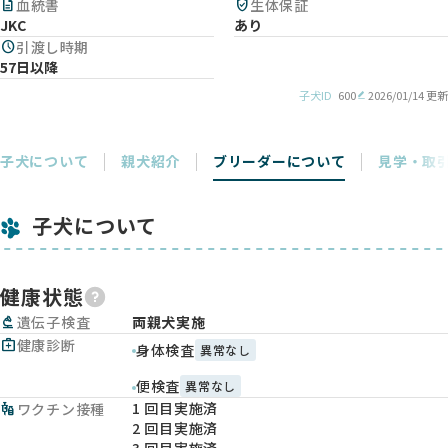
description
血統書
verified_user
生体保証
JKC
あり
schedule
引渡し時期
57日以降
子犬ID
600
2026/01/14 更新
子犬について
親犬紹介
ブリーダーについて
見学・取
子犬について
健康状態
biotech
遺伝子検査
両親犬実施
medical_services
健康診断
身体検査
異常なし
便検査
異常なし
1 回目実施済
vaccines
ワクチン接種
2 回目実施済