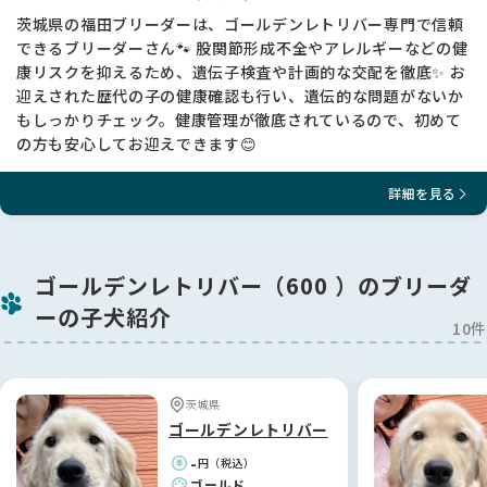
★現在、福田ブリーダーでは100頭に1頭程度に重度の股関節形
茨城県の福田ブリーダーは、ゴールデンレトリバー専門で信頼
成不全が出る傾向にあります。 残念なことに全く発症しないと
できるブリーダーさん🐾 股関節形成不全やアレルギーなどの健
いう状況には至っておりません。
康リスクを抑えるため、遺伝子検査や計画的な交配を徹底✨ お
★手術が必要になった場合の治療費は片足50万円以上と高額に
迎えされた歴代の子の健康確認も行い、遺伝的な問題がないか
なります。ペット保険などの加入をご検討ください。
もしっかりチェック。健康管理が徹底されているので、初めて
★生後2か月の頃は股関節に異常があるか判断をすることが出
の方も安心してお迎えできます😊
来ません。大変申し訳ありませんが、股関節形成不全に対して
保証はしておりません。
★成長期の生後4か月～5か月に歩行の違和感がありましたら、
詳細を見る
整形外科専門医の診察をお勧めします。骨頭や臼蓋（きゅうが
い）を人工物にしなくてもよい治療法があります。
--------------------------------------------------------------
ゴールデンレトリバー（600 ）のブリーダ
------
ーの子犬紹介
10件
【単一遺伝子疾患検査について】
★両親の遺伝子検査の結果から、子犬は下記の11項目に於い
て、発症しません。
茨城県
（検査機関：オリベット
https://orivet.jp/%e3%81%8b%e8%a1%8c/）
ゴールデンレトリバー
-
円（税込）
神経セロイドリポフスチン症 NCL（CL症）（ゴールデンレトリ
ゴールド