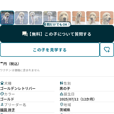
影
影
影
影
影
影
影
影
影
影
影
影
質問だけでもOK！
【無料】この子について質問する
この子を見学する
-
円（税込）
ワクチン は価格に含まれません
pets
犬種
wc
性別
ゴールデンレトリバー
男の子
palette
カラー
cake
誕生日
ゴールド
2025/07/12（12か月）
person
ブリーダー名
location_on
地域
福田 祥子
茨城県