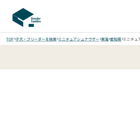
TOP
子犬・ブリーダーを検索
ミニチュアシュナウザー
東海
愛知県
ミニチュア
4
4
4
4
/
/