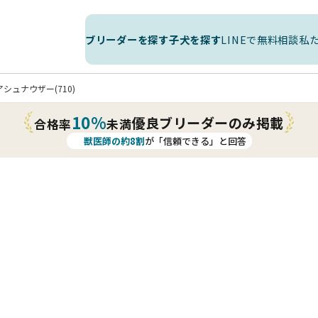
ブリーダーを探す
子犬を探す
LINEで無料相談
私
シュナウザー(710)
10%
優良ブリーダーのみ掲載
合格率
未満
獣医師の約8割
が「信頼できる」と回答