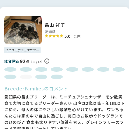
畠山 祥子
愛知県
5.0
(1件)
ミニチュアシュナウザー
92
総合評価
点
（11/12）
BreederFamiliesのコメント
愛知県の畠山ブリーダーは、ミニチュアシュナウザーを少数飼
育で大切に育てるブリーダーさん🐶 出産は2歳以降・年1回以下
に抑え、母犬の体にやさしい繁殖を心がけています。 ワンちゃ
んたちは家の中で自由に過ごし、毎日のお散歩やドッグランで
のびのび🎵 食事も太りやすい体質を考え、グレインフリーのフ
ードで健康をサポートしています✨