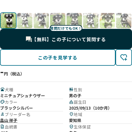
影
影
影
影
顔
影
影
イス
影
影
影
影
質問だけでもOK！
【無料】この子について質問する
この子を見学する
-
円（税込）
pets
犬種
wc
性別
ミニチュアシュナウザー
男の子
palette
カラー
cake
誕生日
ブラックシルバー
2025/09/13（10か月）
person
ブリーダー名
location_on
地域
畠山 祥子
愛知県
description
血統書
verified_user
生体保証