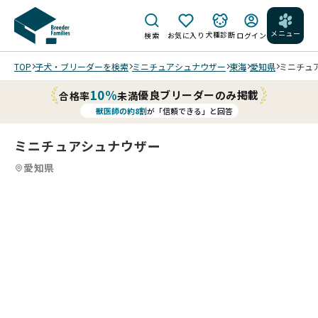
メニュー
犬種診断
検索
お気に入り
ログイン
TOP
子犬・ブリーダーを検索
ミニチュアシュナウザー
東海
愛知県
ミニチュア
10%
優良ブリーダーのみ掲載
合格率
未満
獣医師の約8割
が「信頼できる」と回答
ミニチュアシュナウザー
愛知県
2
12
5
12
6
12
7
12
8
12
9
10
12
11
12
12
12
12
12
/
/
/
/
/
/
/
/
/
派手
な毛
色で
派手
す。
な毛
大人
色で
しい
す。
202
202
202
202
性格
202
202
お顔
202
202
202
202
5/1
5/1
5/1
5/1
で品
5/1
5/1
はベ
5/1
5/1
5/1
5/1
1/0
0/2
1/0
0/2
の良
0/2
0/2
ビー
0/1
0/1
0/0
0/0
4 撮
8 撮
4 撮
8 撮
いお
8 撮
4 撮
フェ
4 撮
4 撮
7 撮
4 撮