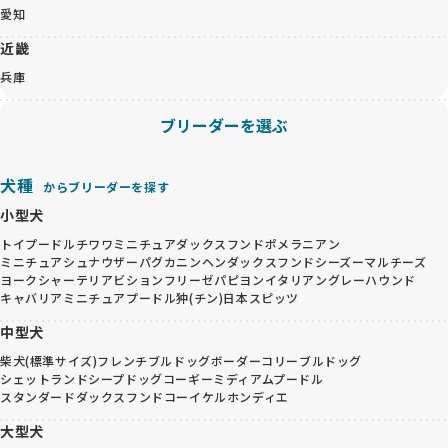
愛知
近畿
兵庫
ブリーダーを選ぶ
犬種
からブリーダーを探す
小型犬
トイプードル
チワワ
ミニチュアダックスフンド
ポメラニアン
ミニチュアシュナウザー
パグ
カニンヘンダックスフンド
シーズー
マルチーズ
ヨークシャーテリア
ビションフリーゼ
パピヨン
イタリアングレーハウンド
キャバリア
ミニチュアプードル
狆(チン)
日本スピッツ
中型犬
柴犬(標準サイズ)
フレンチブルドッグ
ボーダーコリー
ブルドッグ
シェットランドシープドッグ
コーギー
ミディアムプードル
スタンダードダックスフンド
コーイケルホンディエ
大型犬