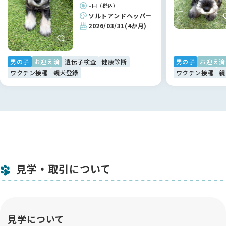
-
円（税込）
ソルトアンドペッパー
2026/03/31
(4か月)
男の子
お迎え済
遺伝子検査
健康診断
男の子
お迎え済
ワクチン接種
親犬登録
ワクチン接種
親
見学・取引について
見学について