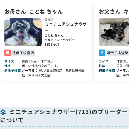
こちらも4.5kgで、賢く穏やかなママです。
お母さん
ことね ちゃん
お父さん
キ
🧬 健康へのこだわり
愛知県
当犬舎では、両親に遺伝子検査を実施し、遺伝性疾患のリスク
ミニチュアシュナウザ
を極力下げるよう努めています。
ー
お引き渡しの際には、獣医師による健康診断・検便検査も実施
ことね ちゃん
し、できる限り安心・安全なお迎えを心掛けています🩺✨
ソルトアンドペッパー
3歳7ヶ月
📸 成長記録について
母
遺伝子検査済
父
遺伝子検査済
お迎えの日までの成長の様子は、画像や動画でご家族様へお届
サイズ
体高 27cm｜体重 5kg
サイズ
体高 32
けいたします🎥💌
性格
優しい性格の女の子です。
性格
勇敢で頭
二度とない赤ちゃんの時期を、大切な思い出として見守ってい
遺伝子検査
ノーマル
HUU 高尿酸尿症、先天性筋強直
遺伝子検査
ノーマ
ただければ幸いです。
症、第Ⅶ因子欠乏症
症、第Ⅶ
💬 最後に
心身ともに健康面を考え、丁寧に大切に育てたこだわりの子で
す。
元気いっぱい、すくすくと成長しています！🌼
気になることがございましたら、どうぞお気軽にお問い合わせ
ミニチュアシュナウザー(713)のブリーダー
ください😊💕
について