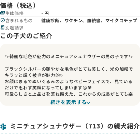
価格（税込）
payments
生体価格
- 円
check_circle
含まれるもの
健康診断、ワクチン、血統書、マイクロチップ
receipt_long
別途請求
この子犬のご紹介
🐾綺麗な毛色が魅力のミニチュアシュナウザーの男の子です🐾
ブラックシルバーの艶やかな毛色がとても美しく、光の加減で
キラッと輝く被毛が魅力的✨
お顔はまるでぬいぐるみのようなベビーフェイスで、見ている
だけで思わず笑顔になってしまいます😊💖
可愛らしさと上品さを兼ね備えた、これからの成長がとても楽
しみな男の子です🌟
続きを表示する
👨‍👩‍👧 ご両親について
お父さんはブラックシルバーで、目が大きく印象的なお顔立ち
ミニチュアシュナウザー（713）の親犬紹介
✨ 体重は4.5kgとバランスの取れた体格です。少しシャイな一
面もありますが、穏やかで優しい性格をしています🌸
お母さんはソルト＆ペッパーで、とても頭が良く利口な性格💡