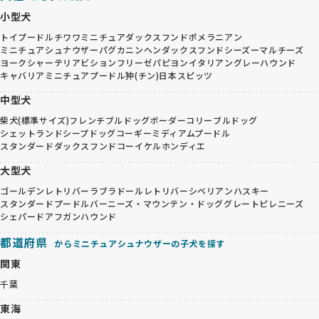
小型犬
トイプードル
チワワ
ミニチュアダックスフンド
ポメラニアン
ミニチュアシュナウザー
パグ
カニンヘンダックスフンド
シーズー
マルチーズ
ヨークシャーテリア
ビションフリーゼ
パピヨン
イタリアングレーハウンド
キャバリア
ミニチュアプードル
狆(チン)
日本スピッツ
中型犬
柴犬(標準サイズ)
フレンチブルドッグ
ボーダーコリー
ブルドッグ
シェットランドシープドッグ
コーギー
ミディアムプードル
スタンダードダックスフンド
コーイケルホンディエ
大型犬
ゴールデンレトリバー
ラブラドールレトリバー
シベリアンハスキー
スタンダードプードル
バーニーズ・マウンテン・ドッグ
グレートピレニーズ
シェパード
アフガンハウンド
都道府県
からミニチュアシュナウザーの子犬を探す
関東
千葉
東海