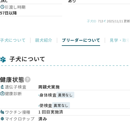
JKC
あり
schedule
引渡し時期
57日以降
子犬ID
713
2025/11/21 更新
子犬について
親犬紹介
ブリーダーについて
見学・取
子犬について
健康状態
biotech
遺伝子検査
両親犬実施
medical_services
健康診断
身体検査
異常なし
便検査
異常なし
1 回目実施済
vaccines
ワクチン接種
memory
マイクロチップ
済み