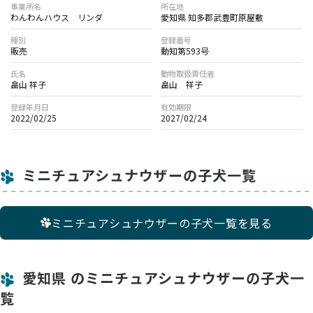
事業所名
所在地
わんわんハウス リンダ
愛知県 知多郡武豊町原屋敷
種別
登録番号
販売
動知第593号
氏名
動物取扱責任者
畠山 祥子
畠山 祥子
登録年月日
有効期限
2022/02/25
2027/02/24
ミニチュアシュナウザーの子犬一覧
ミニチュアシュナウザーの子犬一覧を見る
愛知県 のミニチュアシュナウザーの子犬一
覧