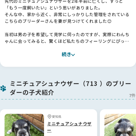
先代のミニチュアシュナウザーを2年半前に亡くし、ずっと
「もう一度飼いたい」という思いがありました。
そんな中、家から近く、非常にしっかりした管理をされている
こちらのブリーダーさんを妻が見つけてくれました😊
当初は男の子を希望して見学に伺ったのですが、実際にわんち
ゃんに会ってみると、驚くほど私たちのフィーリングにぴった
り。
続き
その場でお迎えを即決しました。
最初から最後まで、ブリーダーさんには非常に丁寧かつスムー
ズに対応していただき、不安なくお迎えの日を迎えることがで
きました。
ミニチュアシュナウザー（713 ）のブリー
本当にありがとうございました。
ダーの子犬紹介
7件
【BreederFamiliesへ】
BreederFamiliesは、ブリーダーさんの情報が詳しく掲載され
ており、事前の検討段階からとても信頼感がありました。
愛知県
おかげさまで、家族全員が納得できる素晴らしいご縁に恵まれ
ミニチュアシュナウザ
ました！
ー