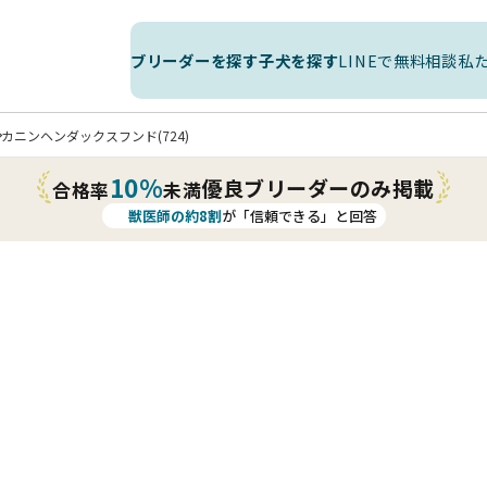
ブリーダーを探す
子犬を探す
LINEで無料相談
私
カニンヘンダックスフンド(724)
10%
優良ブリーダーのみ掲載
合格率
未満
獣医師の約8割
が「信頼できる」と回答