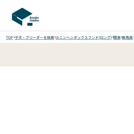
TOP
子犬・ブリーダーを検索
カニンヘンダックスフンド(ロング)
関東
群馬県
3
3
/