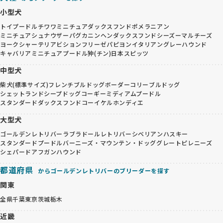
小型犬
トイプードル
チワワ
ミニチュアダックスフンド
ポメラニアン
ミニチュアシュナウザー
パグ
カニンヘンダックスフンド
シーズー
マルチーズ
ヨークシャーテリア
ビションフリーゼ
パピヨン
イタリアングレーハウンド
キャバリア
ミニチュアプードル
狆(チン)
日本スピッツ
中型犬
柴犬(標準サイズ)
フレンチブルドッグ
ボーダーコリー
ブルドッグ
シェットランドシープドッグ
コーギー
ミディアムプードル
スタンダードダックスフンド
コーイケルホンディエ
大型犬
ゴールデンレトリバー
ラブラドールレトリバー
シベリアンハスキー
スタンダードプードル
バーニーズ・マウンテン・ドッグ
グレートピレニーズ
シェパード
アフガンハウンド
都道府県
からゴールデンレトリバーのブリーダーを探す
関東
全県
千葉
東京
茨城
栃木
近畿