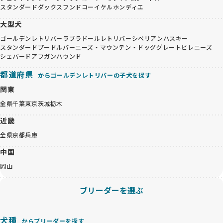
スタンダードダックスフンド
コーイケルホンディエ
大型犬
ゴールデンレトリバー
ラブラドールレトリバー
シベリアンハスキー
スタンダードプードル
バーニーズ・マウンテン・ドッグ
グレートピレニーズ
シェパード
アフガンハウンド
都道府県
からゴールデンレトリバーの子犬を探す
関東
全県
千葉
東京
茨城
栃木
近畿
全県
京都
兵庫
中国
岡山
ブリーダーを選ぶ
犬種
からブリーダーを探す