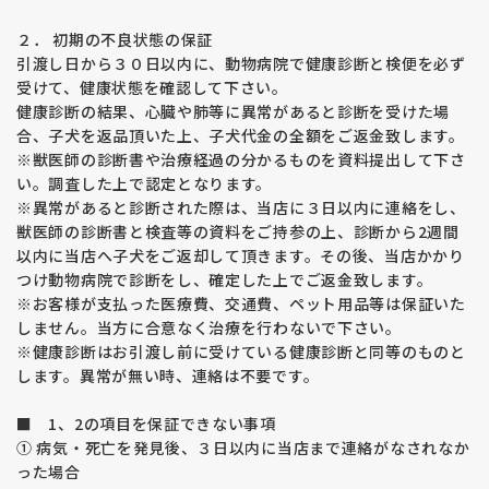
３以下と決めリスクを下げる取り組みをしています。
親兄弟で追えるラインもありますのでより安心なラインをお求
２． 初期の不良状態の保証
めになりたい方はご相談ください。
引渡し日から３０日以内に、動物病院で健康診断と検便を必ず
子犬は成長期であるため現時点で関節の状態を診断することは
受けて、健康状態を確認して下さい。
できません。環境要因で発症することもありますので飼育環境
健康診断の結果、心臓や肺等に異常があると診断を受けた場
や運動、体重管理を飼い主様が管理していただく必要がありま
合、子犬を返品頂いた上、子犬代金の全額をご返金致します。
す。
※獣医師の診断書や治療経過の分かるものを資料提出して下さ
【アレルギー・アトピー性皮膚炎】
い。調査した上で認定となります。
最近アレルギーやアトピー性皮膚炎を発症している子が多く見
※異常があると診断された際は、当店に３日以内に連絡をし、
られます。
獣医師の診断書と検査等の資料をご持参の上、診断から2週間
福田ブリーダーの両親犬は1才時にアレルギー検査をして数値
以内に当店へ子犬をご返却して頂きます。その後、当店かかり
の確認をしています。
つけ動物病院で診断をし、確定した上でご返金致します。
若年で数値が高い子は将来発症する可能性がある、親子で体質
※お客様が支払った医療費、交通費、ペット用品等は保証いた
が似ることもあるため、数値の高い子の繁殖はしていません。
しません。当方に合意なく治療を行わないで下さい。
※健康診断はお引渡し前に受けている健康診断と同等のものと
【外耳炎】
します。異常が無い時、連絡は不要です。
外耳炎についても親子の体質が似ますので、耳の弱い子の繁殖
はしておりません。
■ 1、2の項目を保証できない事項
【prcd-ＰＲＡ、ＰＲＡ１、ＰＲＡ２】
① 病気・死亡を発見後、３日以内に当店まで連絡がなされなか
福田ブリーダーの親犬たちは全頭検査済み、生まれてくる子犬
った場合
たちはprcd-ＰＲＡ、ＰＲＡ１、ＰＲＡ２を発症しない掛け合