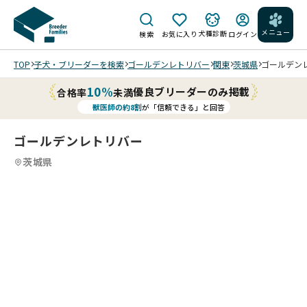
メニュー
犬種診断
検索
お気に入り
ログイン
TOP
子犬・ブリーダーを検索
ゴールデンレトリバー
関東
茨城県
ゴールデンレ
10%
優良ブリーダーのみ掲載
合格率
未満
獣医師の約8割
が「信頼できる」と回答
ゴールデンレトリバー
茨城県
4
4
4
4
/
/
202
202
202
5/1
5/1
5/1
2/1
2/1
2/1
8 撮
8 撮
8 撮