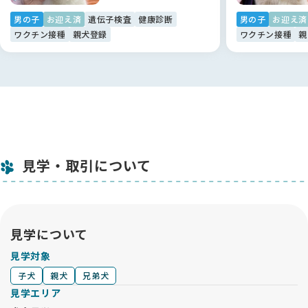
・それ以外の時間は成犬・子犬のお世話やケアの時間になって
いますので時間内のご見学にご協力ください。
男の子
お迎え済
遺伝子検査
健康診断
男の子
お迎え済
・販売中の子犬と両親は全てご見学頂けます。引退、ケガ等で
ワクチン接種
親犬登録
ワクチン接種
親
ご覧いただけないことが稀にあります。
・掲載中の子犬の中でどの子にするか悩まれているようでした
ら、お問い合わせの際にその旨ご記載ください。
・お日にちと時間帯をお知らせください。電話でのやり取りを
ご希望の場合はその旨をお知らせください。
・衛生面からペットショップや他犬舎を見学したお客様は日を
改めてお越しください。
★★★お問い合わせの際のお願い★★★
見学・取引について
ご要望の中で”毛色が薄め、濃いめ”、”小さめ、大きめ”などの
内容が多くみられますが、人ぞれぞれで感じ方が違いますので
できるだけ具体的に説明頂けると助かります。
また、”おとなしい子”、”おっとりした子”、”ほえない子”とい
うご要望もありますが、子犬ですので大人しい子は居りませ
見学について
ん。子犬は元気に遊ぶものですので大人しいほうが問題がある
ことも考えられます。
見学対象
両親の性格から予想することはできますが、生活環境やしつけ
子犬
親犬
兄弟犬
の仕方によって思ったような育ち方をしないこともあるという
見学エリア
ことをご了承ください。