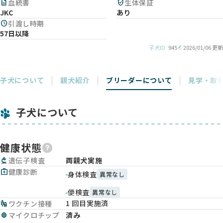
description
血統書
verified_user
生体保証
JKC
あり
schedule
引渡し時期
57日以降
子犬ID
945
2026/01/06 更新
子犬について
親犬紹介
ブリーダーについて
見学・取
子犬について
健康状態
biotech
遺伝子検査
両親犬実施
medical_services
健康診断
身体検査
異常なし
便検査
異常なし
1 回目実施済
vaccines
ワクチン接種
memory
マイクロチップ
済み