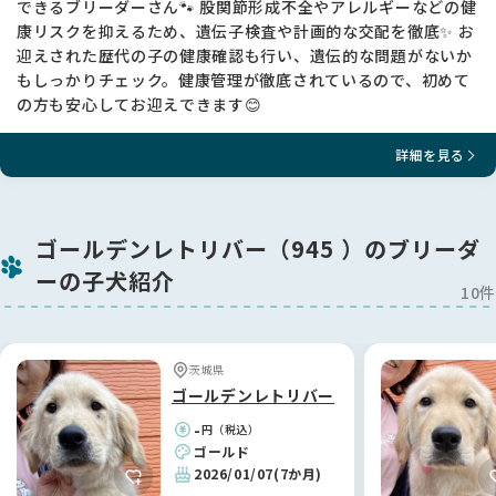
できるブリーダーさん🐾 股関節形成不全やアレルギーなどの健
https://orivet.jp/%e3%81%8b%e8%a1%8c/）
康リスクを抑えるため、遺伝子検査や計画的な交配を徹底✨ お
迎えされた歴代の子の健康確認も行い、遺伝的な問題がないか
神経セロイドリポフスチン症 NCL（CL症）（ゴールデンレトリ
もしっかりチェック。健康管理が徹底されているので、初めて
バー系）
の方も安心してお迎えできます😊
先天性眼奇形（ゴールデンレトリバー）
変性ミエロパチー/変性性脊髄症 栄養障害性表皮水疱症（ゴー
ルデンレトリバー系）
詳細を見る
汎進行性網膜萎縮症 PRA 1 （ゴールデンレトリバー系）
汎進行性網膜萎縮症 PRA 2 （ゴールデンレトリバー系）
魚鱗癬（ゴールデンレトリバー系）
骨形成不全症（ゴールデンレトリバー系）
ゴールデンレトリバー（945 ）のブリーダ
進行性網膜桿体-錐体変性症 (prcd PRA)
ーの子犬紹介
骨格形成異常／骨異形成症２(中程度不均衡型小犬症)
10件
コートカラー・形質（各犬種対象遺伝子）
－－－－－－－－－－－－－－－－－－－－－－－－－－－－
茨城県
－－－－
ゴールデンレトリバー
★★★ご見学 ★★★
-
円（税込）
・火～金は13：30、土日は10：30、13：30のいずれかでご予
ゴールド
約下さい。月はお休みです。
2026/01/07
(7か月)
・ご都合が合わないお客様はご相談ください。