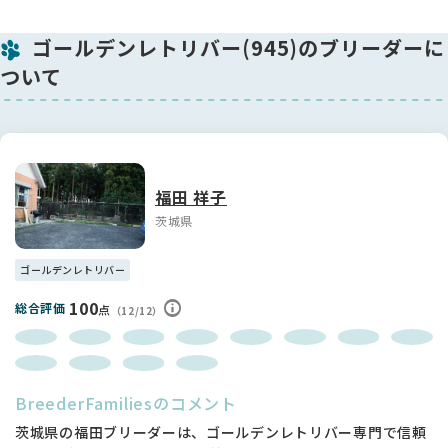
感、経験しています。
評価を受けていない犬の繁殖は実態が分からないため、非常に
ゴールデンレトリバー(945)のブリーダーに
不安定ですので両親が検査を受けているワンちゃんを購入する
ことを強くお勧めします。
ついて
★現在、福田ブリーダーでは100頭に1頭程度に重度の股関節形
成不全が出る傾向にあります。 残念なことに全く発症しないと
いう状況には至っておりません。
★手術が必要になった場合の治療費は片足50万円以上と高額に
なります。ペット保険などの加入をご検討ください。
★生後2か月の頃は股関節に異常があるか判断をすることが出
福田 祥子
来ません。大変申し訳ありませんが、股関節形成不全に対して
茨城県
保証はしておりません。
★成長期の生後4か月～5か月に歩行の違和感がありましたら、
整形外科専門医の診察をお勧めします。骨頭や臼蓋（きゅうが
ゴールデンレトリバー
い）を人工物にしなくてもよい治療法があります。
100
総合評価
点
（12/12）
--------------------------------------------------------------
------
【単一遺伝子疾患検査について】
BreederFamiliesのコメント
★両親の遺伝子検査の結果から、子犬は下記の11項目に於い
て、発症しません。
茨城県の福田ブリーダーは、ゴールデンレトリバー専門で信頼
（検査機関：オリベット