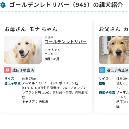
ゴールデンレトリバー（945）の親犬紹介
今食べているドッグフード 6キロ １１，０００円
サプリメント（２か月分）４２００円 → ３，６００円
-----------------------------------------------------
お母さん
モナ ちゃん
お父さん
カ
体重 出生３９０ｇ、３０日１．７ｋｇ、４０日２．６ｋｇ、
茨城県
５０日ｋｇ
ゴールデンレトリバー
１２/１５ 心臓チェック、検便
１２/２２ 健康診断・検便・ワクチン接種
モナ ちゃん
ゴールド
4歳8ヶ月
-----------------------------------------------------
母
遺伝子検査済
父
遺伝子検査済
【股関節形成不全について】
両親に股関節に異常はありません。
サイズ
体重 27kg
サイズ
体重 29k
遺伝子検査
ノーマル
CL セロイドリポフスチン症
性格
優しく、
母犬 モナ 股関節 Bランク （右７ 左９）
(CLN7)、DM 変性性脊髄症、vWD フォンヴィ
す。
父犬 カイザー 股関節：Bランク (右３ 左７）
レブランド病 type1、骨形成不全症、骨巽形成
遺伝子検査
ノーマ
※数字が低ければ低いほど理想の股関節です(片足0~45）
症
(CLN7
キャリア
魚鱗癬
縮症(p
症
★股関節形成不全は遺伝病です。 複雑に関わりあう遺伝子によ
って発病します。
福田ブリーダーはこの病気に向き合い10年以上になりますが、
両親を検査することによって発病を大幅に抑制することを実