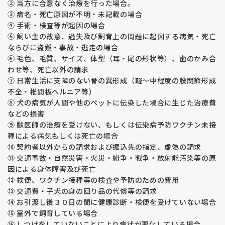
② 当方に合意なく治療を行った場合。
わせで繁殖をしています。
③ 病名・死亡原因が不明・未記載の場合
ゴールデン・レトレバーのprcd-ＰＲＡ、ＰＲＡ１、ＰＲＡ２
④ 手術・検査等が起因の場合
（ラブラドールはprcd-ＰＲＡのみ）は遺伝病です。
⑤ 飼い主の故意、過失及び飼育上の問題に起因する病気・死亡
ＰＲＡは進行性網膜委縮症という病気で目が見えなくなってし
ならびに盗難・事故・逃走の場合
まう病気です。治療方法はありません。
⑥ 毛色、毛質、サイズ、体型（耳・尾の形状等）、歯のかみ合
【運動誘発性虚脱 （EIC）】
わせ等、死亡以外の請求
福田ブリーダーの親犬たち（ラブラドールのみ）は全頭検査済
⑦ 日常生活に支障のない骨の異形成（軽～中程度の股関節形成
み、生まれてくる子犬たちはEICを発症しない掛け合わせで繁
不全・椎間板ヘルニア等）
殖をしています。
⑧ 犬の病気が人間や他のペットに伝染した場合に生じた治療費
ラブラドル・レトレバーの運動誘発性虚脱（EIC）は遺伝病で
などの損害
す。
⑨ 獣医師の治療を受けない、もしくは伝染病予防ワクチン未接
激しい運動で虚脱が誘発され、四肢が硬直して動かなくなって
種による病気もしくは死亡の場合
しまう、力が入らなくなってしまいます。運動を中止すると虚
⑩ 契約者以外からの請求および振込先の指定、虚偽の請求
脱から回復します。治療方法はありません。
⑪ 交通事故・自然災害・火災・紛争・戦争・放射能汚染等の原
因による身体障害及び死亡
【変性性脊髄症 （ＤＭ）】
福田ブリーダーの親犬たちは全頭検査済み、生まれてくる子犬
⑫ 検便、ワクチン接種等の検査や予防のための費用
たちはＤＭを発症しない掛け合わせで繁殖をしています。
⑬ 交通費・子犬の身の回り品の代償等の請求
変性性脊髄症 （ＤＭ）は遺伝病です。
⑭ お引渡し後３０日の間に健康診断・検便を受けていない場合
発病すると後足の自由が利かなくなり歩行が困難になります。
⑮ 室外で飼育している場合
発病から３年程かけて進行し、後足、前足、呼吸の順に自由が
⑯ しつけをしていないことにより病状が悪化している場合