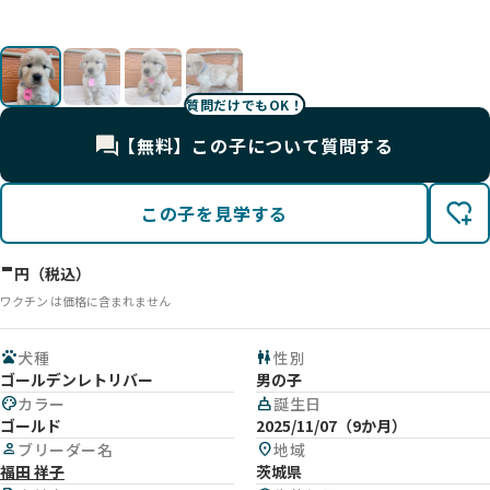
影
影
影
質問だけでもOK！
【無料】この子について質問する
この子を見学する
-
円（税込）
ワクチン は価格に含まれません
pets
犬種
wc
性別
ゴールデンレトリバー
男の子
palette
カラー
cake
誕生日
ゴールド
2025/11/07（9か月）
person
ブリーダー名
location_on
地域
福田 祥子
茨城県