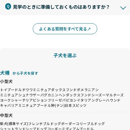
見学のときに準備しておくものはありますか？
よくある質問をすべて見る
子犬を選ぶ
犬種
から子犬を探す
小型犬
トイプードル
チワワ
ミニチュアダックスフンド
ポメラニアン
ミニチュアシュナウザー
パグ
カニンヘンダックスフンド
シーズー
マルチーズ
ヨークシャーテリア
ビションフリーゼ
パピヨン
イタリアングレーハウンド
キャバリア
ミニチュアプードル
狆(チン)
日本スピッツ
中型犬
柴犬(標準サイズ)
フレンチブルドッグ
ボーダーコリー
ブルドッグ
シェットランドシープドッグ
コーギー
ミディアムプードル