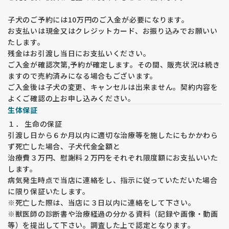
なると言えます。
環境により悪くなる例としては階段での生活、コンクリートで
子犬のご予約には10万円のご入金が必要になります。
の運動、登山・マラソン・自転車並走などの長時間の強い運
お支払いは現金又はクレジットカード、お振り込みでお願いい
動、肥満、運動不足などが考えられます。
たします。
また、日本の現状は良い状態でない犬が非常に多いことも経験
残金はお引渡し当日にお支払いください。
からわかりました。
ご入金が確認次第,予約が確定します。その間、販売状況は続き
子犬を購入の際は両親や近親犬の情報のある子犬を選ばれるこ
ますので売約済みになる場合もございます。
とをお勧めします。
ご入金後は子犬の変更、キャンセルは出来ません。契約内容を
股関節形成不全とはゴールデン・ラブラドールに多い遺伝性の
よくご確認の上お申し込みください。
関節の病気です。重度の場合、脱臼したり神経を圧迫して痛み
が出るため歩くことが困難になる恐れがあります。
生体保証
根治する方法は無く、外科的手術になると、治療費は高額にな
１． 生命の保証
ります。何よりワンちゃんは一生痛みに耐えながら生きること
引渡し日から６か月以内に適切な治療等を施したにもかかわら
になります。
ず死亡した場合、子犬代金全額と
股関節形成不全の発症の要因は７０％が遺伝的要因・残り３
治療費３万円、慰謝料２万円をそれぞれ限度額にお支払いいた
０％は環境要因と言われており、両親を検査することは生まれ
します。
てくる子犬の遺伝子をコントロールする意味で大変重要な意味
病気発生時点で当店に連絡をし、指示に従っていただいた場合
を持っています。
両親の説明部分に表示されている数字はＪＡＨＤのスコアで、
に限り保証いたします。
片側０～４５まであり、数字が小さいほど良い関節を表してま
※死亡した際は、当店に３日以内に連絡をして下さい。
す。
※獣医師の診断書や治療経過の分かる資料（記録や画像・動画
福田ブリーダーの平均値は片側６でブリーディングラインを１
等）を提出して下さい。調査した上で認定となります。