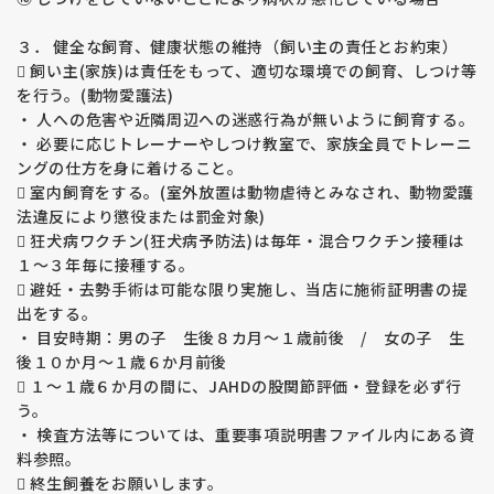
利かなくなり死亡してしまします。
治療法は見つかっていません。
３． 健全な飼育、健康状態の維持（飼い主の責任とお約束）
 飼い主(家族)は責任をもって、適切な環境での飼育、しつけ等
【その他の遺伝疾患】
を行う。(動物愛護法)
フォンビルブランド病、ナルコレプシー病等の
・ 人への危害や近隣周辺への迷惑行為が無いように飼育する。
ゴールデンは５項目、ラブラドールは１３項目（２０１６年現
在）を検査しています。
・ 必要に応じトレーナーやしつけ教室で、家族全員でトレーニ
ングの仕方を身に着けること。
★★★ 6か月の生命保証 ★★★
 室内飼育をする。(室外放置は動物虐待とみなされ、動物愛護
お引渡しから6か月間に病気で死亡してしまった場合、子犬代
法違反により懲役または罰金対象)
金の全額を返金致します。
 狂犬病ワクチン(狂犬病予防法)は毎年・混合ワクチン接種は
現状では健康に見える子犬でも成長と共に疾患が現れる場合が
１～３年毎に接種する。
あります。福田ブリーダーでは生命保証を長期間に設定し、お
 避妊・去勢手術は可能な限り実施し、当店に施術証明書の提
客様に安心してお迎え頂けるようにしております。
出をする。
・ 目安時期：男の子 生後８カ月～１歳前後 / 女の子 生
★★★大切にしていること★★★
後１０か月～１歳６か月前後
子犬はすべて福田ブリーダーがしっかりと大切に育てた子犬で
す。
 １～１歳６か月の間に、JAHDの股関節評価・登録を必ず行
子犬たちは母親の愛情をたっぷり受け、兄弟と遊び、幼い時か
う。
ら人からの愛情も与えて明るくてフレンドリーな性格に育てお
・ 検査方法等については、重要事項説明書ファイル内にある資
り、誰からも愛される性格の良い子犬、健康・健全な子犬をお
料参照。
客様・ご家族にお譲りできるよう心がけています。
 終生飼養をお願いします。