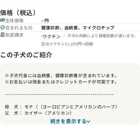
価格（税込）
payments
生体価格
- 円
check_circle
含まれるもの
健康診断、血統書、マイクロチップ
receipt_long
別途請求
： 子犬の月齢により接種回数が違います。
ワクチン
混合ワクチン11,000円✕回数
この子犬のご紹介
※子犬代金には血統書、健康診断書が含まれています。
※お支払いは現金またはクレジットカードが可能です。
----------------------------------------------------
母 犬： モナ（（ヨーロピアンとアメリカンのハーフ）
父 犬： カイザー（アメリカン）
続きを表示する
-----------------------------------------------------
おすすめ品