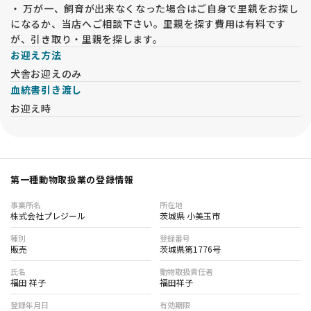
子犬ちゃんと飼い主様がレトリバーライフを楽しんで頂けるよ
・ 万が一、飼育が出来なくなった場合はご自身で里親をお探し
う生涯にわたりサポートしていきます。
になるか、当店へご相談下さい。里親を探す費用は有料です
両親犬は股関節形成不全検査、ＰＲＡ遺伝子検査、ＥＩＣ遺伝
が、引き取り・里親を探します。
子検査、ブルセラ症抗体検査、狂犬病予防接種、混合ワクチン
お迎え方法
接種、フィラリア予防薬、検便を定期的に受けて、安心・安全
な繁殖を心がけています。
犬舎お迎えのみ
また、母体の健康を考え生涯出産は6回まで、５才以降の出産
血統書引き渡し
はしません。（４才中引退）
お迎え時
第一種動物取扱業の登録情報
事業所名
所在地
株式会社プレジール
茨城県 小美玉市
種別
登録番号
販売
茨城県第1776号
氏名
動物取扱責任者
福田 祥子
福田祥子
登録年月日
有効期限