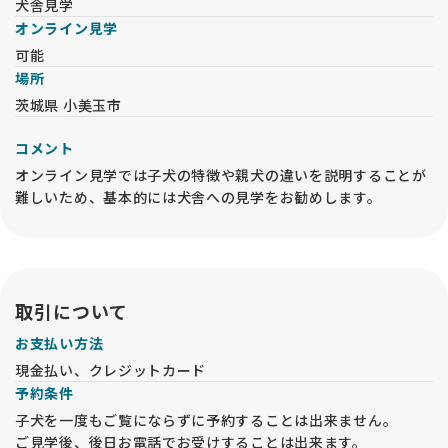
犬舎見学
大型飼養経験のない方は、子犬購入前に犬舎及び成犬見学をお
オンライン見学
勧めいたします。
可能
大型犬は、小中型犬と飼養環境やご用意する用品等が異なりま
場所
す。
生活環境によっては、子犬を受け入れてから飼養が難しい環境
茨城県 小美玉市
であることが分かったり、環境の工夫が必要になり慌ててしま
う場合も少なくありません。
コメント
オンライン見学では子犬の特徴や親犬の違いを説明することが
★★★ 遺伝疾患・疾病予防への取り組み★★★
難しいため、基本的には犬舎への見学をお勧めします。
福田ブリーダーは両親から受け継ぐマイナス要因は出来る限り
少なくする取り組みを10年以上行ってきています。
子犬と飼育してくださる飼い主様の不安や負担をできる限り少
なくできるよう、努力しています。
【股関節形成不全】
取引について
福田ブリーダーでは両親犬の股関節の状態をＪＡＨＤという検
査機関で検査を受けています。両親を調べ始めて10年経ちます
お支払い方法
が、非常に良好な結果が出ており、ケンネルで残した子に発症
現金払い、クレジットカード
する子犬が激減しています。お客様のご好意で頂く結果もケン
予約条件
ネルの子よりも良いスコアが出ています。
子犬を一度もご覧にならずに予約することは出来ません。
このことから、少なくとも両親犬を検査している繁殖は安全度
が増す。また、気を付けて育てた子は家庭犬の方が結果がよく
ご見学後、後日お電話でお受けすることは出来ます。