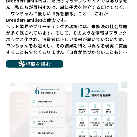
BreederFamiliesは、ただのマッチングサイトではありませ
ん。私たちが目指すのは、単に子犬を仲介するだけでなく、
「ワンちゃんに優しい世界を創る」こと——これが
BreederFamiliesの使命です。
ペット業界やブリーディングの現場には、未解決の社会課題
が多く残されています。そして、そのような情報はブラック
ボックス化され、消費者に正しい情報が届いていないため、
ワンちゃんをお迎えし、その結果期待とは異なる現実に直面
することも少なくありません（自身が気づかないことも）。
たとえば、ペットショップで購入した子犬が劣悪な環境で育
記事を読む
ち、健康面や社会性に問題を抱えていたり、またブリーダー
サイトで子犬だけを可愛く掲載されているものの、裏側では
親犬が乱繁殖によって体力を削られ、苦しい環境で過ごして
いるというケースもあります。こうした問題は、消費者にと
っても大きな負担であり、ワンちゃん自身にとっても非常に
望ましくない環境です。
だからこそ、私たちは正しい情報と安心して選べる場所を提
供すべきだと考えています。BreederFamiliesでは、ワンち
ゃんを家族のように愛する「優良ブリーダー」のみを独自の
厳しい基準で厳選し、その評価基準や評価結果をオープンに
しています。これにより、消費者の皆様が安心して子犬やブ
リーダーを選べる環境を整えています。