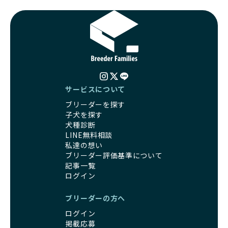
遺伝的なリスクを最小限に抑えた繁殖計画、栄養バランスが
ワンちゃんの健康を第一にした繁殖を心がけています。
考えられた食事、子犬がのびのびと動ける適度な運動環境、
「見た目以上に健康重視」の詳細はこちら
さらに獣医師と連携した健康管理まで徹底しています。
その結果、BreederFamiliesを通じてお迎えする子犬は、元
引退犬とは、繁殖期を終えたワンちゃんたちのことを指しま
気で健康なスタートを切れることが大きな魅力です。
す。
子犬の社会性は、家庭でのしつけをスムーズにする重要なポ
優良ブリーダーは、引退犬も家族の一員として、彼らの幸せ
イントです。BreederFamiliesのブリーダーは、母犬や兄弟
を願っています。よって、引退後も自宅で飼育を続けるか、
犬、人との触れ合いの時間をしっかり確保し、子犬が自然に
信頼できる相手に譲渡するなど、ワンちゃんが幸せに暮らせ
コミュニケーション能力を身につけられるよう育てていま
サービスについて
るように配慮します。
す。
ブリーダーを探す
一方、営利優先ブリーダーは引退犬を「コスト」として考
家庭に迎えたその日から、すでに社会性の基盤ができている
子犬を探す
え、早く手放すことを考えます。場合によっては、悪徳保護
ため、新しい環境にもスムーズに適応できます。
犬種診断
団体に引き渡されることもあり、ワンちゃんの生活が不安定
これにより、飼い主さんにとっても安心してスタートできる
LINE無料相談
になる可能性が高まります。
でしょう。
私達の想い
引退犬に対する扱いがどうなっているかも、優良ブリーダー
BreederFamiliesのブリーダーは、犬種に関する豊富な知識
ブリーダー評価基準について
を見分けるポイントとなります。
と経験を持っています。そのため、子犬を迎えた後の健康管
記事一覧
「引退犬も大切に」の詳細はこちら
理やしつけ、生活スタイルに合わせた育て方について、丁寧
ログイン
なアドバイスを受けられます。「この犬種ならではの特徴
社会化とは、ワンちゃんが人間や他の犬、日常の環境にスム
は？」「食事はどうしたらいい？」など、疑問や悩みがあれ
ブリーダーの方へ
ーズに適応できるようにするプロセスです。ワンちゃんの社
ば、専門的な視点から解決のヒントをもらえるのも安心でき
会化は、生後3週間から12週間頃の「社会化期」と呼ばれる
ログイン
るポイントです。
時期が特に重要です。この期間は、ブリーダーが飼育してい
掲載応募
BreederFamiliesでは、すべてのブリーダーが厳しい基準を