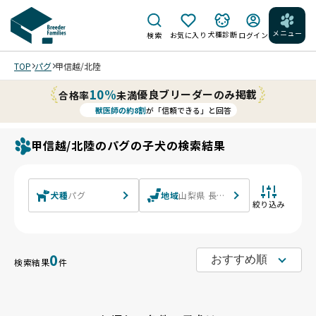
メニュー
犬種診断
検索
お気に入り
ログイン
TOP
パグ
甲信越/北陸
10%
優良ブリーダーのみ掲載
合格率
未満
獣医師の約8割
が「信頼できる」と回答
甲信越/北陸のパグの子犬の検索結果
犬種
パグ
地域
山梨県 長野県 新潟県 富山県 石川
絞り込み
0
検索結果
件