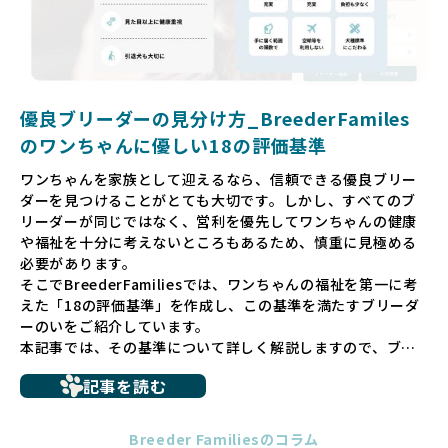
そして、消費者の皆様が正しい情報をもとに優良ブリーダー
を求めることで、ワンちゃんを家族のように愛する優良ブリ
ーダーが増え、営利優先の「悪徳ブリーダー」が自然と淘汰
される社会を目指しています。目の前の子犬だけでなく、親
犬や引退犬も大切にされる環境を作り上げ、すべてのワンち
優良ブリーダーの見分け方_BreederFamiles
ゃんに優しい世界を築いていきたいと考えています。
のワンちゃんに優しい18の評価基準
ペットショップでの生体販売では、ワンちゃんが健やかに成
ワンちゃんを家族として迎えるなら、信頼できる優良ブリー
長するための環境が十分に整っていない場合が多く、販売ま
ダーを見つけることがとても大切です。しかし、すべてのブ
での間に過密な環境や長距離移動のストレスを受けることが
リーダーが同じではなく、営利を優先してワンちゃんの健康
少なくありません。このような環境は、健康リスクや社会性
や福祉を十分に考えないところもあるため、慎重に見極める
の問題につながりやすく、ワンちゃんにとっても望ましいと
必要があります。
は言えません。
そこでBreederFamiliesでは、ワンちゃんの福祉を第一に考
こうした背景から、BreederFamiliesはペットショップを介
えた「18の評価基準」を作成し、この基準を満たすブリーダ
さない直接販売を採用するとともに、ペットオークションや
ーのいをご紹介しています。
ペットショップを利用するブリーダーの掲載も行ってしませ
本記事では、その基準について詳しく解説しますので、ブリ
ん。
ーダー選びの参考にしていただければ幸いです。
ペットショップを避けた方がいい理由の詳細はこちら
記事を読む
トイプードルやコーギーなどの犬種では、見た目のためだけ
多くのブリーダーサイトでは、掲載するブリーダーの審査が
に断尾（しっぽを切る）や断耳（耳を切る）が行われている
法令レベルの最低基準にとどまっていることが問題です。こ
Breeder Familiesのコラム