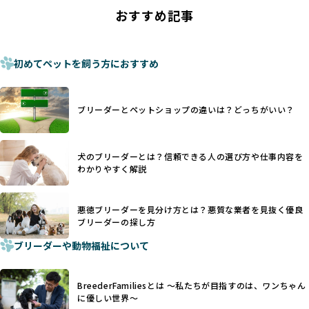
ことがあります。
の法令レベルの基準はブリーディング環境の最低限を定める
おすすめ記事
これは痛みを伴う処置で、ワンちゃんの身体的な負担が大き
ものに過ぎず、ワンちゃんの心身の福祉やブリーダーの責任
く、慢性的な痛みや不安感を引き起こす可能性もあります。
ある姿勢を十分に保障するものではありません。そのため、
また、しっぽや耳はワンちゃんの重要なコミュニケーション
厳格なチェックを経ていないブリーダーが掲載されることも
手段でもあるため、切断されることで他の犬や人間との意思
初めてペットを飼う方におすすめ
少なくなく、消費者にとって選択の判断が難しい現状があり
疎通が難しくなることもあります。
ます。
ヨーロッパ諸国ではこうした処置が禁止されている一方で、
さらに、書類審査のみで掲載が許可されるサイトが多く、実
日本ではいまだ行われる場合があります。
際の飼育環境やブリーダーの姿勢が見えにくい点も課題で
ブリーダーとペットショップの違いは？どっちがいい？
優良ブリーダーは動物福祉を優先し、ワンちゃんの自然な姿
す。こうしたサイトでは、ブリーダーが記載する情報が主で
を大切にするため断尾・断耳を行いません。
あり、実際の現場や日々のケアの状況がわからないため、営
一方、営利優先ブリーダーでは「見た目が良く売れやすい」
利優先の「悪徳ブリーダー」が含まれるリスクが高まりま
犬のブリーダーとは？信頼できる人の選び方や仕事内容を
ことを理由に断尾や断耳を行うことがあり、中には麻酔なし
す。
わかりやすく解説
で処置するケースも見受けられます。
BreederFamiliesでは、ワンちゃんを大切にする「優良ブリ
「耳やしっぽを切らない」詳細はこちら
ーダー」のみを紹介するために、法令を超えた独自の基準を
設け、ブリーダーの理念や飼育環境の厳格なチェックを行っ
悪徳ブリーダーを見分け方とは？悪質な業者を見抜く優良
犬種ごとに異なる健康リスクや育て方のポイントを理解し、
ブリーダーの探し方
ています。
適切に対応するためには、深い知識と豊富な経験が欠かせま
ブリーダーや動物福祉について
せん。現在、犬種は200種類以上あり、それぞれに特有の健康
一部の営利優先のブリーディングでは、母犬の出産負担を考
リスクや性格特性が存在します。
えずに大量繁殖が行われ、親犬が心身ともに疲弊するケース
たとえば、パグは呼吸器系のトラブルを抱えやすく、ラブラ
が見られます。さらに、コストカットのために食事を減らし
BreederFamiliesとは 〜私たちが目指すのは、ワンちゃん
ドール・レトリバーには股関節形成不全への注意が必要で
たり、栄養のない食事を与える、適切な健康管理が行われな
に優しい世界〜
す。このような犬種ごとの違いを熟知し、適切なケアを提供