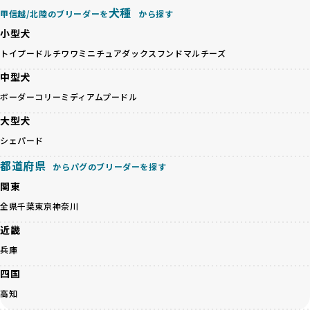
ットショップやオークションを活用し、子犬の心身への影響
犬種
甲信越/北陸のブリーダーを
から探す
を軽視しがちです。
BreederFamiliesは、ペット業界が抱える命の大量生産・大
「ペットショップ等を使わない」の詳細はこちら
小型犬
量販売、負担の大きい流通構造、劣悪な飼育環境といった課
題に真摯に向き合っています。優良ブリーダーとの直接取引
トイプードル
チワワ
ミニチュアダックスフンド
マルチーズ
近年、「小さくて可愛い」「珍しい毛色」という見た目の特
を促進することで、無駄な命の消費を減らし、命を大切にす
徴が人気を集め、高値で取引されることが多くなっていま
中型犬
る社会の実現を目指しています。
す。しかし、こうした特徴には健康リスクが伴う場合が少な
さらに、売上の一部を保護団体や保護団体を支援する公益法
ボーダーコリー
ミディアムプードル
くありません。極小サイズは骨や心臓に負担がかかりやす
人へ寄付しています。多くのペット販売業者が、動物福祉へ
く、レアカラーには遺伝疾患のリスクが高まることがありま
大型犬
の取り組みが不十分であることを理由に寄付を断られる中、
す。
BreederFamiliesはその姿勢が評価され、寄付が実現してい
シェパード
営利優先ブリーダーは、このような流行や需要に応じて無理
ます。この活動により、保護が必要なワンちゃんの救済や保
な繁殖を行いがちです。小柄な母犬を繁殖に多用して体に負
都道府県
護活動の支援にも貢献しています。
からパグのブリーダーを探す
担をかけたり、子犬を小さく見せるために食事を減らすな
BreederFamiliesのこうした取り組みは、目の前の子犬だけ
関東
ど、健康を犠牲にした管理がされることもあります。このよ
でなく、すべてのワンちゃんに優しい未来を創るための大き
うな方法では、ワンちゃんの免疫力や体力が低下し、飼い主
全県
千葉
東京
神奈川
な一歩です。ユーザーの皆さんがBreederFamiliesを通じて
にとっても将来的な医療費やケアの負担が増える恐れがあり
子犬をお迎えすることで、こうした社会貢献活動を間接的に
近畿
ます。
支えることができます。
優良ブリーダーは、こうした流行に流されず、ワンちゃんの
兵庫
健康を最優先に考えています。特に小さいワンちゃんやレア
BreederFamiliesに登録されているブリーダーは、子犬が心
四国
カラーの子犬を販売する場合は、健康リスクを十分に理解
身ともに健康に育つための環境づくりに全力を注いでいま
し、飼い主にそのリスクについて丁寧に説明しています。食
高知
す。
事管理もしっかり行い、成長に必要な栄養を確保するなど、