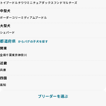
避けます。無計画な交配がもたらすリスクを理解し、飼い主
トイプードル
チワワ
ミニチュアダックスフンド
マルチーズ
るかを評価する12項目の総合基準を設けています。これによ
への十分な説明とアフターフォローを確保できる範囲での繁
り、より高い基準をクリアしたブリーダーだけを厳選してい
中型犬
殖を徹底しているのです。
ます。
一方、営利優先ブリーダーは流行や需要に応じて安易にミッ
ボーダーコリー
ミディアムプードル
その結果、合格率10%未満という厳しい基準をクリアした優
クス犬を繁殖し、健康管理や飼い主への配慮が不十分なこと
良ブリーダーのみが登録されています。
大型犬
が多く見受けられます。場合によっては、チワワ×ハスキー
BreederFamiliesでは、法令に準拠するだけでなく、ワンち
等体格の異なるリスクの高い交配を行うこともあります。
シェパード
ゃんを家族のように愛するという理念を共有するブリーダー
「ミックス犬を繁殖しない」の詳細はこちら
のみを厳選しています。これにより、ユーザーの皆さんに安
都道府県
からパグの子犬を探す
心して選べる選択肢を提供しています。
ペットショップやペットオークションは、流通過程でワンち
関東
「BreederFamilesのワンちゃんに優しい18の評価基準」は
ゃんが長時間の輸送を強いられたり、狭いケージに閉じ込め
こちら
全県
千葉
東京
神奈川
られるなど、心身に大きな負担がかかります。このような環
境は、ストレスや感染リスクを増大させるだけでなく、ワン
近畿
BreederFamiliesでは、すべてのブリーダーを書類審査、直
ちゃんの社会性や基本的なしつけにも悪影響を与える可能性
接のヒアリング、現地確認を通じて厳しく評価しています。
兵庫
があります。
このプロセスにより、育成環境や健康管理だけでなく、ブリ
優良ブリーダーは、ワンちゃんの健康と幸せを第一に考え、
四国
ーダー自身の理念や姿勢までも丁寧に確認しています。
ペットショップやオークションを介さずに直接飼い主に渡す
さらに、こうした評価結果は透明性を持って公開されている
高知
ことを大切にしています。また、彼らはお迎え先を自身で確
ため、どのブリーダーを選んでも安心して子犬をお迎えいた
認し、ワンちゃんが安心して暮らせる環境を整えるために直
だけます。
ブリーダーを選ぶ
接の引き渡しを基本とします。
徹底した透明性こそが、BreederFamiliesの大きな特徴で
一方で、営利優先ブリーダーは、広範囲に販売するためにペ
す。