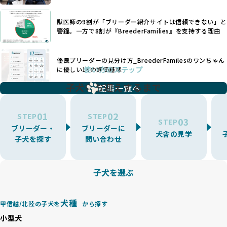
いなど、ワンちゃんの健康と福祉が犠牲にされることも少な
できるかどうかは、ブリーダーの専門性に大きく関わりま
くありません。
す。
獣医師の9割が「ブリーダー紹介サイトは信頼できない」と
また、健康リスクが予測しづらいミックス犬の繁殖や、愛情
優良ブリーダーは、少数の犬種（一般的に3種以内）に絞って
警鐘。一方で8割が『BreederFamilies』を支持する理由
が行き届かない多頭飼育等も問題です。これらのブリーディ
繁殖を行い、各犬種の特徴を熟知しています。これにより、
ング手法は、ワンちゃんの福祉を無視し、利益のみを追求す
犬種ごとの健康管理や繁殖において質の高いケアを提供する
るブリーダーによるものが多く、消費者にとっても深刻な課
優良ブリーダーの見分け方_BreederFamilesのワンちゃん
ことが可能です。
題となっています。
使い方のステップ
に優しい18の評価基準
一方、営利優先ブリーダーは流行や需要に応じて扱う犬種を
BreederFamiliesでは、こうしたワンちゃんに優しくないブ
増やす傾向があり、犬種ごとに異なる健康問題や適切な育成
子犬をお迎えするまで
リーディングをなくすため、すべてのワンちゃんを家族のよ
記事一覧へ
環境を十分に考慮しない場合があります。こうしたブリーダ
うに大切に飼育・繁殖を行っている「優良ブリーダー」のみ
ーでは、ワンちゃんが適切なケアを受けられず、健康を損ね
を厳選しています。
01
02
たりストレスを抱えたりするリスクが高まります。
STEP
STEP
03
STEP
「少数の犬種に集中」の詳細はこちら
ブリーダー・
ブリーダーに
BreederFamiliesでは、アニマルウェルフェアを最優先に考
犬舎の見学
子犬を探す
問い合わせ
えた6つの絶対基準と12の総合基準を設定しています。これに
近年、ミックス犬はユニークな見た目や性格で人気がありま
より、ワンちゃんが心身ともに健やかに過ごせる環境で育つ
すが、無計画な交配には健康リスクが伴います。異なる犬種
ことを徹底しています。
の特徴を持つことで予測しにくい健康問題が発生する可能性
子犬を選ぶ
BreederFamiliesでは、以下の6項目を必須条件とし、これら
が高く、診断や治療も複雑化する場合があります。また、ミ
を満たすブリーダーのみを選定しています：
ックス犬は成長後の性格や体格が予測しづらく、飼い主が期
これらの基準により、ワンちゃんの健全な成長と動物福祉に
待する理想と現実が大きく異なることも少なくありません。
犬種
基づいた責任あるブリーディングを確保しています。
甲信越/北陸の子犬を
から探す
優良ブリーダーは、犬種ごとの遺伝的特徴を守り、安定した
さらに、健康管理、社会性の育成、遺伝子検査、食事や運動
小型犬
健康と性格を次世代に引き継ぐために、ミックス犬の繁殖を
の質など、ワンちゃんの心身に配慮した飼育環境が整ってい