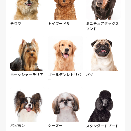
チワワ
トイプードル
ミニチュアダックス
フンド
ヨークシャーテリア
ゴールデンレトリバ
パグ
ー
パピヨン
シーズー
スタンダードプード
ル