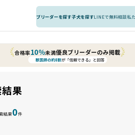
ブリーダーを探す
子犬を探す
LINEで無料相談
私
10%
優良ブリーダーのみ掲載
合格率
未満
獣医師の約8割
が「信頼できる」と回答
索結果
0
索結果
件