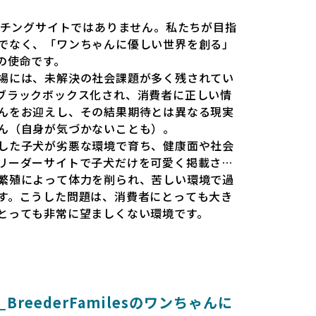
だのマッチングサイトではありません。私たちが目指
でなく、「ワンちゃんに優しい世界を創る」
esの使命です。
場には、未解決の社会課題が多く残されてい
ブラックボックス化され、消費者に正しい情
んをお迎えし、その結果期待とは異なる現実
ん（自身が気づかないことも）。
した子犬が劣悪な環境で育ち、健康面や社会
リーダーサイトで子犬だけを可愛く掲載され
繁殖によって体力を削られ、苦しい環境で過
す。こうした問題は、消費者にとっても大き
とっても非常に望ましくない環境です。
と安心して選べる場所を提供すべきだと考え
esでは、ワンちゃんを家族のように愛する「優良ブ
準で厳選し、その評価基準や評価結果をオー
消費者の皆様が安心して子犬やブリーダーを
reederFamilesのワンちゃんに
報をもとに優良ブリーダーを求めることで、