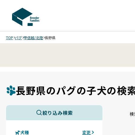
TOP
パグ
甲信越/北陸
長野県
長野県のパグの子犬の検
絞り込み検索
検
犬種
変更