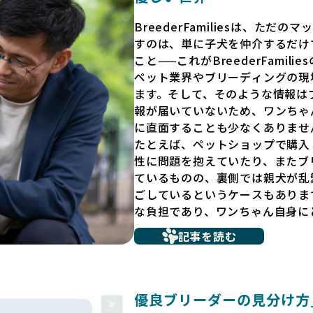
BreederFamiliesは、た
すのは、単に子犬を仲介するだけ
こと——これがBreederFamili
ペット業界やブリーディングの現
ます。そして、そのような情報は
報が届いていないため、ワンちゃ
に直面することも少なくありませ
たとえば、ペットショップで購入
性に問題を抱えていたり、またブ
ているものの、裏側では親犬が乱
ごしているというケースもありま
な負担であり、ワンちゃん自身に
だからこそ、私たちは正しい情報
記事を読む
ています。BreederFamili
リーダー」のみを独自の厳しい基
プンにしています。これにより、
選べる環境を整えています。
優良ブリーダーの見分け方_B
そして、消費者の皆様が正しい情