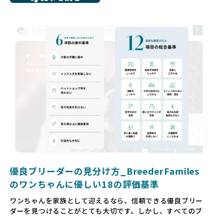
サイトで子犬だけを可愛く掲載されているものの、裏側では
親犬が乱繁殖によって体力を削られ、苦しい環境で過ごして
いるというケースもあります。こうした問題は、消費者にと
っても大きな負担であり、ワンちゃん自身にとっても非常に
望ましくない環境です。
だからこそ、私たちは正しい情報と安心して選べる場所を提
供すべきだと考えています。BreederFamiliesでは、ワンち
ゃんを家族のように愛する「優良ブリーダー」のみを独自の
厳しい基準で厳選し、その評価基準や評価結果をオープンに
しています。これにより、消費者の皆様が安心して子犬やブ
リーダーを選べる環境を整えています。
そして、消費者の皆様が正しい情報をもとに優良ブリーダー
を求めることで、ワンちゃんを家族のように愛する優良ブリ
ーダーが増え、営利優先の「悪徳ブリーダー」が自然と淘汰
される社会を目指しています。目の前の子犬だけでなく、親
犬や引退犬も大切にされる環境を作り上げ、すべてのワンち
優良ブリーダーの見分け方_BreederFamiles
ゃんに優しい世界を築いていきたいと考えています。
のワンちゃんに優しい18の評価基準
ペットショップでの生体販売では、ワンちゃんが健やかに成
ワンちゃんを家族として迎えるなら、信頼できる優良ブリー
長するための環境が十分に整っていない場合が多く、販売ま
ダーを見つけることがとても大切です。しかし、すべてのブ
での間に過密な環境や長距離移動のストレスを受けることが