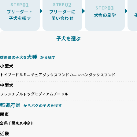
01
02
たりストレスを抱えたりするリスクが高まります。
STEP
STEP
03
STEP
「少数の犬種に集中」の詳細はこちら
ブリーダー・
ブリーダーに
BreederFamiliesでは、アニマルウェルフェアを最優先に考
犬舎の見学
子犬を探す
問い合わせ
えた6つの絶対基準と12の総合基準を設定しています。これに
近年、ミックス犬はユニークな見た目や性格で人気がありま
より、ワンちゃんが心身ともに健やかに過ごせる環境で育つ
すが、無計画な交配には健康リスクが伴います。異なる犬種
ことを徹底しています。
の特徴を持つことで予測しにくい健康問題が発生する可能性
子犬を選ぶ
BreederFamiliesでは、以下の6項目を必須条件とし、これら
が高く、診断や治療も複雑化する場合があります。また、ミ
を満たすブリーダーのみを選定しています：
ックス犬は成長後の性格や体格が予測しづらく、飼い主が期
これらの基準により、ワンちゃんの健全な成長と動物福祉に
待する理想と現実が大きく異なることも少なくありません。
犬種
基づいた責任あるブリーディングを確保しています。
群馬県の子犬を
から探す
優良ブリーダーは、犬種ごとの遺伝的特徴を守り、安定した
さらに、健康管理、社会性の育成、遺伝子検査、食事や運動
小型犬
健康と性格を次世代に引き継ぐために、ミックス犬の繁殖を
の質など、ワンちゃんの心身に配慮した飼育環境が整ってい
避けます。無計画な交配がもたらすリスクを理解し、飼い主
トイプードル
ミニチュアダックスフンド
カニンヘンダックスフンド
るかを評価する12項目の総合基準を設けています。これによ
への十分な説明とアフターフォローを確保できる範囲での繁
り、より高い基準をクリアしたブリーダーだけを厳選してい
中型犬
殖を徹底しているのです。
ます。
一方、営利優先ブリーダーは流行や需要に応じて安易にミッ
フレンチブルドッグ
ミディアムプードル
その結果、合格率10%未満という厳しい基準をクリアした優
クス犬を繁殖し、健康管理や飼い主への配慮が不十分なこと
良ブリーダーのみが登録されています。
都道府県
からパグの子犬を探す
が多く見受けられます。場合によっては、チワワ×ハスキー
BreederFamiliesでは、法令に準拠するだけでなく、ワンち
等体格の異なるリスクの高い交配を行うこともあります。
関東
ゃんを家族のように愛するという理念を共有するブリーダー
「ミックス犬を繁殖しない」の詳細はこちら
のみを厳選しています。これにより、ユーザーの皆さんに安
全県
千葉
東京
神奈川
心して選べる選択肢を提供しています。
ペットショップやペットオークションは、流通過程でワンち
近畿
「BreederFamilesのワンちゃんに優しい18の評価基準」は