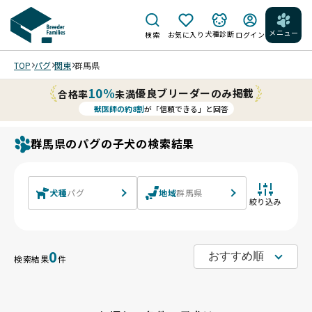
メニュー
犬種診断
検索
お気に入り
ログイン
TOP
パグ
関東
群馬県
10%
優良ブリーダーのみ掲載
合格率
未満
獣医師の約8割
が「信頼できる」と回答
群馬県のパグの子犬の検索結果
犬種
パグ
地域
群馬県
絞り込み
0
検索結果
件