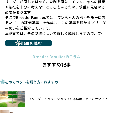
リーダーが同じではなく、営利を優先してワンちゃんの健康
少なくありません。このような環境は、健康リスクや社会性
や福祉を十分に考えないところもあるため、慎重に見極める
の問題につながりやすく、ワンちゃんにとっても望ましいと
必要があります。
は言えません。
そこでBreederFamiliesでは、ワンちゃんの福祉を第一に考
こうした背景から、BreederFamiliesはペットショップを介
えた「18の評価基準」を作成し、この基準を満たすブリーダ
さない直接販売を採用するとともに、ペットオークションや
ーのいをご紹介しています。
ペットショップを利用するブリーダーの掲載も行ってしませ
本記事では、その基準について詳しく解説しますので、ブリ
ん。
ーダー選びの参考にしていただければ幸いです。
ペットショップを避けた方がいい理由の詳細はこちら
記事を読む
トイプードルやコーギーなどの犬種では、見た目のためだけ
多くのブリーダーサイトでは、掲載するブリーダーの審査が
に断尾（しっぽを切る）や断耳（耳を切る）が行われている
法令レベルの最低基準にとどまっていることが問題です。こ
Breeder Familiesのコラム
ことがあります。
の法令レベルの基準はブリーディング環境の最低限を定める
おすすめ記事
これは痛みを伴う処置で、ワンちゃんの身体的な負担が大き
ものに過ぎず、ワンちゃんの心身の福祉やブリーダーの責任
く、慢性的な痛みや不安感を引き起こす可能性もあります。
ある姿勢を十分に保障するものではありません。そのため、
また、しっぽや耳はワンちゃんの重要なコミュニケーション
厳格なチェックを経ていないブリーダーが掲載されることも
手段でもあるため、切断されることで他の犬や人間との意思
初めてペットを飼う方におすすめ
少なくなく、消費者にとって選択の判断が難しい現状があり
疎通が難しくなることもあります。
ます。
ヨーロッパ諸国ではこうした処置が禁止されている一方で、
さらに、書類審査のみで掲載が許可されるサイトが多く、実
日本ではいまだ行われる場合があります。
際の飼育環境やブリーダーの姿勢が見えにくい点も課題で
ブリーダーとペットショップの違いは？どっちがいい？
優良ブリーダーは動物福祉を優先し、ワンちゃんの自然な姿
す。こうしたサイトでは、ブリーダーが記載する情報が主で
を大切にするため断尾・断耳を行いません。
あり、実際の現場や日々のケアの状況がわからないため、営
一方、営利優先ブリーダーでは「見た目が良く売れやすい」