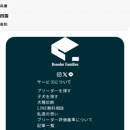
ます。この活動により、保護が必要なワンちゃんの救済や保
な繁殖を行いがちです。小柄な母犬を繁殖に多用して体に負
兵庫
護活動の支援にも貢献しています。
担をかけたり、子犬を小さく見せるために食事を減らすな
BreederFamiliesのこうした取り組みは、目の前の子犬だけ
四国
ど、健康を犠牲にした管理がされることもあります。このよ
でなく、すべてのワンちゃんに優しい未来を創るための大き
うな方法では、ワンちゃんの免疫力や体力が低下し、飼い主
高知
な一歩です。ユーザーの皆さんがBreederFamiliesを通じて
にとっても将来的な医療費やケアの負担が増える恐れがあり
子犬をお迎えすることで、こうした社会貢献活動を間接的に
ます。
支えることができます。
優良ブリーダーは、こうした流行に流されず、ワンちゃんの
健康を最優先に考えています。特に小さいワンちゃんやレア
BreederFamiliesに登録されているブリーダーは、子犬が心
カラーの子犬を販売する場合は、健康リスクを十分に理解
身ともに健康に育つための環境づくりに全力を注いでいま
し、飼い主にそのリスクについて丁寧に説明しています。食
す。
事管理もしっかり行い、成長に必要な栄養を確保するなど、
遺伝的なリスクを最小限に抑えた繁殖計画、栄養バランスが
ワンちゃんの健康を第一にした繁殖を心がけています。
考えられた食事、子犬がのびのびと動ける適度な運動環境、
「見た目以上に健康重視」の詳細はこちら
さらに獣医師と連携した健康管理まで徹底しています。
サービスについて
その結果、BreederFamiliesを通じてお迎えする子犬は、元
ブリーダーを探す
引退犬とは、繁殖期を終えたワンちゃんたちのことを指しま
気で健康なスタートを切れることが大きな魅力です。
子犬を探す
す。
子犬の社会性は、家庭でのしつけをスムーズにする重要なポ
犬種診断
優良ブリーダーは、引退犬も家族の一員として、彼らの幸せ
イントです。BreederFamiliesのブリーダーは、母犬や兄弟
LINE無料相談
を願っています。よって、引退後も自宅で飼育を続けるか、
犬、人との触れ合いの時間をしっかり確保し、子犬が自然に
私達の想い
信頼できる相手に譲渡するなど、ワンちゃんが幸せに暮らせ
コミュニケーション能力を身につけられるよう育てていま
ブリーダー評価基準について
るように配慮します。
す。
記事一覧
一方、営利優先ブリーダーは引退犬を「コスト」として考
家庭に迎えたその日から、すでに社会性の基盤ができている