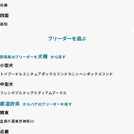
ゃんが長時間の輸送を強いられたり、狭いケージに閉じ込め
こちら
兵庫
られるなど、心身に大きな負担がかかります。このような環
境は、ストレスや感染リスクを増大させるだけでなく、ワン
四国
BreederFamiliesでは、すべてのブリーダーを書類審査、直
ちゃんの社会性や基本的なしつけにも悪影響を与える可能性
接のヒアリング、現地確認を通じて厳しく評価しています。
高知
があります。
このプロセスにより、育成環境や健康管理だけでなく、ブリ
優良ブリーダーは、ワンちゃんの健康と幸せを第一に考え、
ーダー自身の理念や姿勢までも丁寧に確認しています。
ブリーダーを選ぶ
ペットショップやオークションを介さずに直接飼い主に渡す
さらに、こうした評価結果は透明性を持って公開されている
ことを大切にしています。また、彼らはお迎え先を自身で確
ため、どのブリーダーを選んでも安心して子犬をお迎えいた
認し、ワンちゃんが安心して暮らせる環境を整えるために直
だけます。
犬種
群馬県のブリーダーを
から探す
接の引き渡しを基本とします。
徹底した透明性こそが、BreederFamiliesの大きな特徴で
一方で、営利優先ブリーダーは、広範囲に販売するためにペ
小型犬
す。
ットショップやオークションを活用し、子犬の心身への影響
トイプードル
ミニチュアダックスフンド
カニンヘンダックスフンド
を軽視しがちです。
BreederFamiliesは、ペット業界が抱える命の大量生産・大
「ペットショップ等を使わない」の詳細はこちら
中型犬
量販売、負担の大きい流通構造、劣悪な飼育環境といった課
題に真摯に向き合っています。優良ブリーダーとの直接取引
フレンチブルドッグ
ミディアムプードル
近年、「小さくて可愛い」「珍しい毛色」という見た目の特
を促進することで、無駄な命の消費を減らし、命を大切にす
徴が人気を集め、高値で取引されることが多くなっていま
都道府県
る社会の実現を目指しています。
からパグのブリーダーを探す
す。しかし、こうした特徴には健康リスクが伴う場合が少な
さらに、売上の一部を保護団体や保護団体を支援する公益法
関東
くありません。極小サイズは骨や心臓に負担がかかりやす
人へ寄付しています。多くのペット販売業者が、動物福祉へ
く、レアカラーには遺伝疾患のリスクが高まることがありま
全県
千葉
東京
神奈川
の取り組みが不十分であることを理由に寄付を断られる中、
す。
BreederFamiliesはその姿勢が評価され、寄付が実現してい
近畿
営利優先ブリーダーは、このような流行や需要に応じて無理