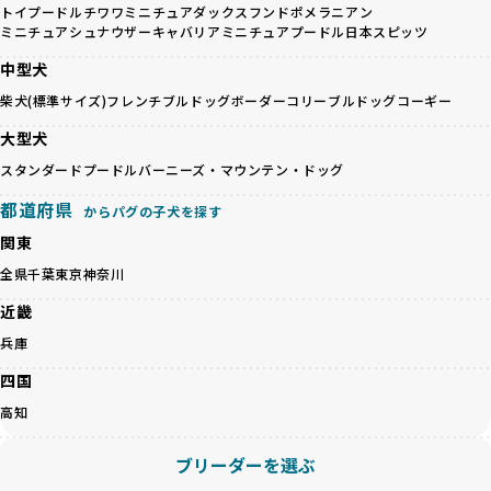
避けます。無計画な交配がもたらすリスクを理解し、飼い主
トイプードル
チワワ
ミニチュアダックスフンド
ポメラニアン
るかを評価する12項目の総合基準を設けています。これによ
ミニチュアシュナウザー
キャバリア
ミニチュアプードル
日本スピッツ
への十分な説明とアフターフォローを確保できる範囲での繁
り、より高い基準をクリアしたブリーダーだけを厳選してい
殖を徹底しているのです。
ます。
中型犬
一方、営利優先ブリーダーは流行や需要に応じて安易にミッ
その結果、合格率10%未満という厳しい基準をクリアした優
柴犬(標準サイズ)
フレンチブルドッグ
ボーダーコリー
ブルドッグ
コーギー
クス犬を繁殖し、健康管理や飼い主への配慮が不十分なこと
良ブリーダーのみが登録されています。
が多く見受けられます。場合によっては、チワワ×ハスキー
BreederFamiliesでは、法令に準拠するだけでなく、ワンち
大型犬
等体格の異なるリスクの高い交配を行うこともあります。
ゃんを家族のように愛するという理念を共有するブリーダー
スタンダードプードル
バーニーズ・マウンテン・ドッグ
「ミックス犬を繁殖しない」の詳細はこちら
のみを厳選しています。これにより、ユーザーの皆さんに安
心して選べる選択肢を提供しています。
都道府県
からパグの子犬を探す
ペットショップやペットオークションは、流通過程でワンち
「BreederFamilesのワンちゃんに優しい18の評価基準」は
関東
ゃんが長時間の輸送を強いられたり、狭いケージに閉じ込め
こちら
られるなど、心身に大きな負担がかかります。このような環
全県
千葉
東京
神奈川
境は、ストレスや感染リスクを増大させるだけでなく、ワン
BreederFamiliesでは、すべてのブリーダーを書類審査、直
近畿
ちゃんの社会性や基本的なしつけにも悪影響を与える可能性
接のヒアリング、現地確認を通じて厳しく評価しています。
があります。
このプロセスにより、育成環境や健康管理だけでなく、ブリ
兵庫
優良ブリーダーは、ワンちゃんの健康と幸せを第一に考え、
ーダー自身の理念や姿勢までも丁寧に確認しています。
四国
ペットショップやオークションを介さずに直接飼い主に渡す
さらに、こうした評価結果は透明性を持って公開されている
ことを大切にしています。また、彼らはお迎え先を自身で確
ため、どのブリーダーを選んでも安心して子犬をお迎えいた
高知
認し、ワンちゃんが安心して暮らせる環境を整えるために直
だけます。
接の引き渡しを基本とします。
徹底した透明性こそが、BreederFamiliesの大きな特徴で
ブリーダーを選ぶ
一方で、営利優先ブリーダーは、広範囲に販売するためにペ
す。