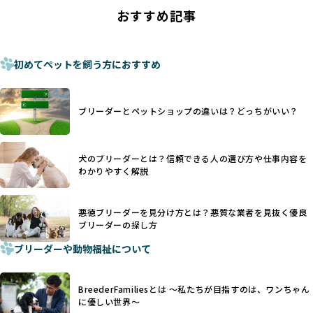
ことがあります。
の法令レベルの基準はブリーディング環境の最低限を定める
おすすめ記事
これは痛みを伴う処置で、ワンちゃんの身体的な負担が大き
ものに過ぎず、ワンちゃんの心身の福祉やブリーダーの責任
く、慢性的な痛みや不安感を引き起こす可能性もあります。
ある姿勢を十分に保障するものではありません。そのため、
また、しっぽや耳はワンちゃんの重要なコミュニケーション
厳格なチェックを経ていないブリーダーが掲載されることも
手段でもあるため、切断されることで他の犬や人間との意思
初めてペットを飼う方におすすめ
少なくなく、消費者にとって選択の判断が難しい現状があり
疎通が難しくなることもあります。
ます。
ヨーロッパ諸国ではこうした処置が禁止されている一方で、
さらに、書類審査のみで掲載が許可されるサイトが多く、実
日本ではいまだ行われる場合があります。
際の飼育環境やブリーダーの姿勢が見えにくい点も課題で
ブリーダーとペットショップの違いは？どっちがいい？
優良ブリーダーは動物福祉を優先し、ワンちゃんの自然な姿
す。こうしたサイトでは、ブリーダーが記載する情報が主で
を大切にするため断尾・断耳を行いません。
あり、実際の現場や日々のケアの状況がわからないため、営
一方、営利優先ブリーダーでは「見た目が良く売れやすい」
利優先の「悪徳ブリーダー」が含まれるリスクが高まりま
犬のブリーダーとは？信頼できる人の選び方や仕事内容を
ことを理由に断尾や断耳を行うことがあり、中には麻酔なし
す。
わかりやすく解説
で処置するケースも見受けられます。
BreederFamiliesでは、ワンちゃんを大切にする「優良ブリ
「耳やしっぽを切らない」詳細はこちら
ーダー」のみを紹介するために、法令を超えた独自の基準を
設け、ブリーダーの理念や飼育環境の厳格なチェックを行っ
悪徳ブリーダーを見分け方とは？悪質な業者を見抜く優良
犬種ごとに異なる健康リスクや育て方のポイントを理解し、
ブリーダーの探し方
ています。
適切に対応するためには、深い知識と豊富な経験が欠かせま
ブリーダーや動物福祉について
せん。現在、犬種は200種類以上あり、それぞれに特有の健康
一部の営利優先のブリーディングでは、母犬の出産負担を考
リスクや性格特性が存在します。
えずに大量繁殖が行われ、親犬が心身ともに疲弊するケース
たとえば、パグは呼吸器系のトラブルを抱えやすく、ラブラ
が見られます。さらに、コストカットのために食事を減らし
BreederFamiliesとは 〜私たちが目指すのは、ワンちゃん
ドール・レトリバーには股関節形成不全への注意が必要で
たり、栄養のない食事を与える、適切な健康管理が行われな
に優しい世界〜
す。このような犬種ごとの違いを熟知し、適切なケアを提供