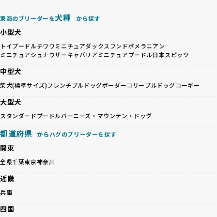
ットショップやオークションを活用し、子犬の心身への影響
を軽視しがちです。
BreederFamiliesは、ペット業界が抱える命の大量生産・大
犬種
東海のブリーダーを
から探す
「ペットショップ等を使わない」の詳細はこちら
量販売、負担の大きい流通構造、劣悪な飼育環境といった課
小型犬
題に真摯に向き合っています。優良ブリーダーとの直接取引
近年、「小さくて可愛い」「珍しい毛色」という見た目の特
を促進することで、無駄な命の消費を減らし、命を大切にす
トイプードル
チワワ
ミニチュアダックスフンド
ポメラニアン
徴が人気を集め、高値で取引されることが多くなっていま
ミニチュアシュナウザー
キャバリア
ミニチュアプードル
日本スピッツ
る社会の実現を目指しています。
す。しかし、こうした特徴には健康リスクが伴う場合が少な
さらに、売上の一部を保護団体や保護団体を支援する公益法
中型犬
くありません。極小サイズは骨や心臓に負担がかかりやす
人へ寄付しています。多くのペット販売業者が、動物福祉へ
く、レアカラーには遺伝疾患のリスクが高まることがありま
柴犬(標準サイズ)
フレンチブルドッグ
ボーダーコリー
ブルドッグ
コーギー
の取り組みが不十分であることを理由に寄付を断られる中、
す。
BreederFamiliesはその姿勢が評価され、寄付が実現してい
大型犬
営利優先ブリーダーは、このような流行や需要に応じて無理
ます。この活動により、保護が必要なワンちゃんの救済や保
な繁殖を行いがちです。小柄な母犬を繁殖に多用して体に負
スタンダードプードル
バーニーズ・マウンテン・ドッグ
護活動の支援にも貢献しています。
担をかけたり、子犬を小さく見せるために食事を減らすな
BreederFamiliesのこうした取り組みは、目の前の子犬だけ
都道府県
ど、健康を犠牲にした管理がされることもあります。このよ
からパグのブリーダーを探す
でなく、すべてのワンちゃんに優しい未来を創るための大き
うな方法では、ワンちゃんの免疫力や体力が低下し、飼い主
な一歩です。ユーザーの皆さんがBreederFamiliesを通じて
関東
にとっても将来的な医療費やケアの負担が増える恐れがあり
子犬をお迎えすることで、こうした社会貢献活動を間接的に
全県
千葉
東京
神奈川
ます。
支えることができます。
優良ブリーダーは、こうした流行に流されず、ワンちゃんの
近畿
健康を最優先に考えています。特に小さいワンちゃんやレア
BreederFamiliesに登録されているブリーダーは、子犬が心
兵庫
カラーの子犬を販売する場合は、健康リスクを十分に理解
身ともに健康に育つための環境づくりに全力を注いでいま
し、飼い主にそのリスクについて丁寧に説明しています。食
す。
四国
事管理もしっかり行い、成長に必要な栄養を確保するなど、