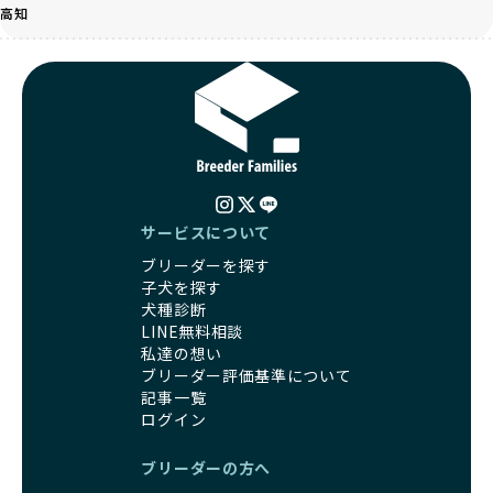
遺伝的なリスクを最小限に抑えた繁殖計画、栄養バランスが
高知
ワンちゃんの健康を第一にした繁殖を心がけています。
考えられた食事、子犬がのびのびと動ける適度な運動環境、
「見た目以上に健康重視」の詳細はこちら
さらに獣医師と連携した健康管理まで徹底しています。
その結果、BreederFamiliesを通じてお迎えする子犬は、元
引退犬とは、繁殖期を終えたワンちゃんたちのことを指しま
気で健康なスタートを切れることが大きな魅力です。
す。
子犬の社会性は、家庭でのしつけをスムーズにする重要なポ
優良ブリーダーは、引退犬も家族の一員として、彼らの幸せ
イントです。BreederFamiliesのブリーダーは、母犬や兄弟
を願っています。よって、引退後も自宅で飼育を続けるか、
犬、人との触れ合いの時間をしっかり確保し、子犬が自然に
信頼できる相手に譲渡するなど、ワンちゃんが幸せに暮らせ
コミュニケーション能力を身につけられるよう育てていま
るように配慮します。
す。
一方、営利優先ブリーダーは引退犬を「コスト」として考
サービスについて
家庭に迎えたその日から、すでに社会性の基盤ができている
え、早く手放すことを考えます。場合によっては、悪徳保護
ため、新しい環境にもスムーズに適応できます。
ブリーダーを探す
団体に引き渡されることもあり、ワンちゃんの生活が不安定
これにより、飼い主さんにとっても安心してスタートできる
子犬を探す
になる可能性が高まります。
でしょう。
犬種診断
引退犬に対する扱いがどうなっているかも、優良ブリーダー
BreederFamiliesのブリーダーは、犬種に関する豊富な知識
LINE無料相談
を見分けるポイントとなります。
と経験を持っています。そのため、子犬を迎えた後の健康管
私達の想い
「引退犬も大切に」の詳細はこちら
理やしつけ、生活スタイルに合わせた育て方について、丁寧
ブリーダー評価基準について
なアドバイスを受けられます。「この犬種ならではの特徴
記事一覧
社会化とは、ワンちゃんが人間や他の犬、日常の環境にスム
は？」「食事はどうしたらいい？」など、疑問や悩みがあれ
ログイン
ーズに適応できるようにするプロセスです。ワンちゃんの社
ば、専門的な視点から解決のヒントをもらえるのも安心でき
会化は、生後3週間から12週間頃の「社会化期」と呼ばれる
るポイントです。
ブリーダーの方へ
時期が特に重要です。この期間は、ブリーダーが飼育してい
BreederFamiliesでは、すべてのブリーダーが厳しい基準を