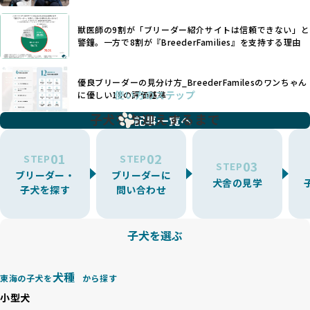
いなど、ワンちゃんの健康と福祉が犠牲にされることも少な
できるかどうかは、ブリーダーの専門性に大きく関わりま
くありません。
す。
獣医師の9割が「ブリーダー紹介サイトは信頼できない」と
また、健康リスクが予測しづらいミックス犬の繁殖や、愛情
優良ブリーダーは、少数の犬種（一般的に3種以内）に絞って
警鐘。一方で8割が『BreederFamilies』を支持する理由
が行き届かない多頭飼育等も問題です。これらのブリーディ
繁殖を行い、各犬種の特徴を熟知しています。これにより、
ング手法は、ワンちゃんの福祉を無視し、利益のみを追求す
犬種ごとの健康管理や繁殖において質の高いケアを提供する
るブリーダーによるものが多く、消費者にとっても深刻な課
優良ブリーダーの見分け方_BreederFamilesのワンちゃん
ことが可能です。
題となっています。
使い方のステップ
に優しい18の評価基準
一方、営利優先ブリーダーは流行や需要に応じて扱う犬種を
BreederFamiliesでは、こうしたワンちゃんに優しくないブ
増やす傾向があり、犬種ごとに異なる健康問題や適切な育成
子犬をお迎えするまで
リーディングをなくすため、すべてのワンちゃんを家族のよ
記事一覧へ
環境を十分に考慮しない場合があります。こうしたブリーダ
うに大切に飼育・繁殖を行っている「優良ブリーダー」のみ
ーでは、ワンちゃんが適切なケアを受けられず、健康を損ね
を厳選しています。
01
02
たりストレスを抱えたりするリスクが高まります。
STEP
STEP
03
STEP
「少数の犬種に集中」の詳細はこちら
ブリーダー・
ブリーダーに
BreederFamiliesでは、アニマルウェルフェアを最優先に考
犬舎の見学
子犬を探す
問い合わせ
えた6つの絶対基準と12の総合基準を設定しています。これに
近年、ミックス犬はユニークな見た目や性格で人気がありま
より、ワンちゃんが心身ともに健やかに過ごせる環境で育つ
すが、無計画な交配には健康リスクが伴います。異なる犬種
ことを徹底しています。
の特徴を持つことで予測しにくい健康問題が発生する可能性
子犬を選ぶ
BreederFamiliesでは、以下の6項目を必須条件とし、これら
が高く、診断や治療も複雑化する場合があります。また、ミ
を満たすブリーダーのみを選定しています：
ックス犬は成長後の性格や体格が予測しづらく、飼い主が期
これらの基準により、ワンちゃんの健全な成長と動物福祉に
待する理想と現実が大きく異なることも少なくありません。
犬種
基づいた責任あるブリーディングを確保しています。
東海の子犬を
から探す
優良ブリーダーは、犬種ごとの遺伝的特徴を守り、安定した
さらに、健康管理、社会性の育成、遺伝子検査、食事や運動
小型犬
健康と性格を次世代に引き継ぐために、ミックス犬の繁殖を
の質など、ワンちゃんの心身に配慮した飼育環境が整ってい