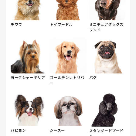
チワワ
トイプードル
ミニチュアダックス
フンド
ヨークシャーテリア
ゴールデンレトリバ
パグ
ー
パピヨン
シーズー
スタンダードプード
ル