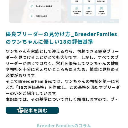
そして、消費者の皆様が正しい情報をもとに優良ブリーダー
を求めることで、ワンちゃんを家族のように愛する優良ブリ
ーダーが増え、営利優先の「悪徳ブリーダー」が自然と淘汰
される社会を目指しています。目の前の子犬だけでなく、親
犬や引退犬も大切にされる環境を作り上げ、すべてのワンち
優良ブリーダーの見分け方_BreederFamiles
ゃんに優しい世界を築いていきたいと考えています。
のワンちゃんに優しい18の評価基準
ペットショップでの生体販売では、ワンちゃんが健やかに成
ワンちゃんを家族として迎えるなら、信頼できる優良ブリー
長するための環境が十分に整っていない場合が多く、販売ま
ダーを見つけることがとても大切です。しかし、すべてのブ
での間に過密な環境や長距離移動のストレスを受けることが
リーダーが同じではなく、営利を優先してワンちゃんの健康
少なくありません。このような環境は、健康リスクや社会性
や福祉を十分に考えないところもあるため、慎重に見極める
の問題につながりやすく、ワンちゃんにとっても望ましいと
必要があります。
は言えません。
そこでBreederFamiliesでは、ワンちゃんの福祉を第一に考
こうした背景から、BreederFamiliesはペットショップを介
えた「18の評価基準」を作成し、この基準を満たすブリーダ
さない直接販売を採用するとともに、ペットオークションや
ーのいをご紹介しています。
ペットショップを利用するブリーダーの掲載も行ってしませ
本記事では、その基準について詳しく解説しますので、ブリ
ん。
ーダー選びの参考にしていただければ幸いです。
ペットショップを避けた方がいい理由の詳細はこちら
記事を読む
トイプードルやコーギーなどの犬種では、見た目のためだけ
多くのブリーダーサイトでは、掲載するブリーダーの審査が
に断尾（しっぽを切る）や断耳（耳を切る）が行われている
法令レベルの最低基準にとどまっていることが問題です。こ
Breeder Familiesのコラム