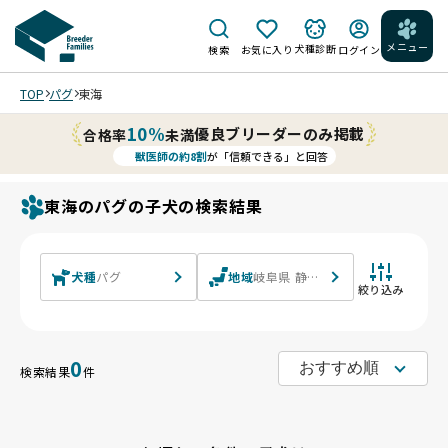
メニュー
犬種診断
検索
お気に入り
ログイン
TOP
パグ
東海
10%
優良ブリーダーのみ掲載
合格率
未満
獣医師の約8割
が「信頼できる」と回答
東海のパグの子犬の検索結果
犬種
パグ
地域
岐阜県 静岡県 愛知県 三重県
絞り込み
0
検索結果
件