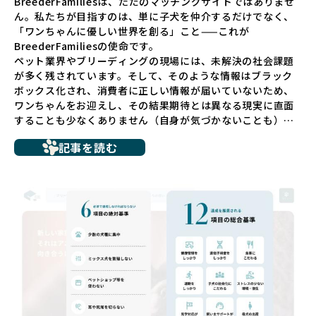
BreederFamiliesは、ただのマッチングサイトではありませ
ん。私たちが目指すのは、単に子犬を仲介するだけでなく、
「ワンちゃんに優しい世界を創る」こと——これが
BreederFamiliesの使命です。
ペット業界やブリーディングの現場には、未解決の社会課題
が多く残されています。そして、そのような情報はブラック
ボックス化され、消費者に正しい情報が届いていないため、
ワンちゃんをお迎えし、その結果期待とは異なる現実に直面
することも少なくありません（自身が気づかないことも）。
たとえば、ペットショップで購入した子犬が劣悪な環境で育
記事を読む
ち、健康面や社会性に問題を抱えていたり、またブリーダー
サイトで子犬だけを可愛く掲載されているものの、裏側では
親犬が乱繁殖によって体力を削られ、苦しい環境で過ごして
いるというケースもあります。こうした問題は、消費者にと
っても大きな負担であり、ワンちゃん自身にとっても非常に
望ましくない環境です。
だからこそ、私たちは正しい情報と安心して選べる場所を提
供すべきだと考えています。BreederFamiliesでは、ワンち
ゃんを家族のように愛する「優良ブリーダー」のみを独自の
厳しい基準で厳選し、その評価基準や評価結果をオープンに
しています。これにより、消費者の皆様が安心して子犬やブ
リーダーを選べる環境を整えています。