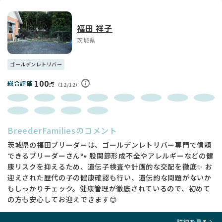
主な取り組み
・股関節形成不全検査
福田 祥子
・遺伝子検査
・アレルギー検査
茨城県
・外耳炎体質の確認
これらを確認しながら、健康的なブリーディングを続けていま
ゴールデンレトリバー
す。
100
総合評価
点
（12/12）
⭐股関節形成不全
大型犬に多い遺伝性の関節の病気です。
両親犬は検査を行い、Aランク、Bランクの掛け合わせで行い、
発症リスクをできるだけ減らすよう努めています。
なお子犬の時期には関節の状態を判断することができないた
BreederFamiliesのコメント
め、成長期の運動や体重管理も大切になります。
茨城県の福田ブリーダーは、ゴールデンレトリバー専門で信頼
できるブリーダーさん🐾 股関節形成不全やアレルギーなどの健
🌼福田ブリーダーについて
康リスクを抑えるため、遺伝子検査や計画的な交配を徹底✨ お
犬と人が共に幸せに暮らせることを願い、犬舎を運営して34年
迎えされた歴代の子の健康確認も行い、遺伝的な問題がないか
になります。
もしっかりチェック。健康管理が徹底されているので、初めて
誰からも愛され、ご家族みんなを笑顔にするワンちゃんが生ま
れてきてほしい、親犬たちが安全に出産・育児が出来るように
の方も安心してお迎えできます😊
と願い、日々ブリーディングに向き合っています。
子犬達は性格の良さと健康面を大切にし、親犬の検査を行い健
詳細を見る