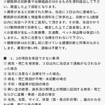
※獣医師の診断書や治療経過の分かるものを資料提出して下さ
い。調査した上で認定となります。
※異常があると診断された際は、当店に３日以内に連絡をし、
獣医師の診断書と検査等の資料をご持参の上、診断から2週間
以内に当店へ子犬をご返却して頂きます。その後、当店かかり
つけ動物病院で診断をし、確定した上でご返金致します。
※お客様が支払った医療費、交通費、ペット用品等は保証いた
しません。当方に合意なく治療を行わないで下さい。
※健康診断はお引渡し前に受けている健康診断と同等のものと
します。異常が無い時、連絡は不要です。
■ 1、2の項目を保証できない事項
① 病気・死亡を発見後、３日以内に当店まで連絡がなされなか
った場合
② 当方に合意なく治療を行った場合。
③ 病名・死亡原因が不明・未記載の場合
④ 手術・検査等が起因の場合
⑤ 飼い主の故意、過失及び飼育上の問題に起因する病気・死亡
ならびに盗難・事故・逃走の場合
⑥ 毛色、毛質、サイズ、体型（耳・尾の形状等）、歯のかみ合
わせ等、死亡以外の請求