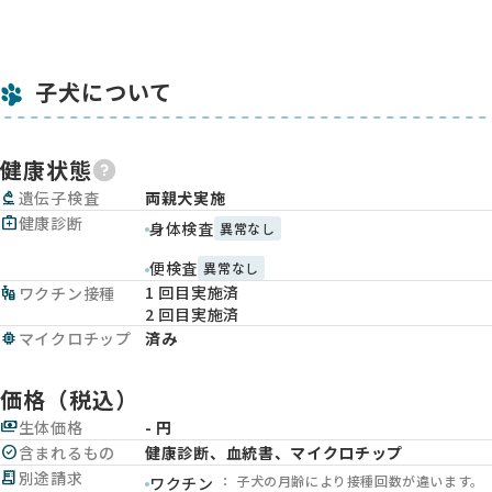
子犬について
健康状態
biotech
遺伝子検査
両親犬実施
medical_services
健康診断
身体検査
異常なし
便検査
異常なし
1 回目実施済
vaccines
ワクチン接種
2 回目実施済
memory
マイクロチップ
済み
価格（税込）
payments
生体価格
- 円
check_circle
含まれるもの
健康診断、血統書、マイクロチップ
receipt_long
別途請求
： 子犬の月齢により接種回数が違います。
ワクチン