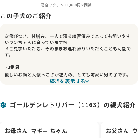
混合ワクチン11,000円✕回数
この子犬のご紹介
🌸飛びつき、甘噛み、一人で寝る練習済みでとっても飼いやす
いワンちゃんに育っています🌸
📌ご見学いただき、そのままお連れ帰りいただくことも可能で
す。
⭐1番君
優しいお顔と人懐っこさが魅力の、とても可愛い男の子です。
続きを表示する
人のそばに来るのが好きで、優しい表情がとても可愛い子で
す。健康的に成長しています。
実際に会っていただくと、人懐っこさや可愛らしさを感じてい
ただけると思います。🐾
ゴールデンレトリバー（1163）の親犬紹介
🐕両親犬
母犬：マギー 股関節：Bランク（右4 左5）
（ヨーロピアン × アメリカン）
お母さん
マギー ちゃん
お父さん
ウ
父犬：ウィズ 股関節：Aランク（右4 左4）
（ヨーロピアン）