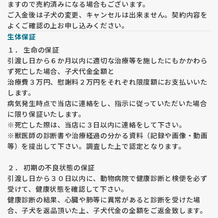
ますので売約済みになる場合もございます。
ご入金後は子犬の変更、キャンセルは出来ません。契約内容を
よくご確認の上お申し込みください。
生体保証
１． 生命の保証
引渡し日から６か月以内に適切な治療等を施したにもかかわら
ず死亡した場合、子犬代金全額と
治療費３万円、慰謝料２万円をそれぞれ限度額にお支払いいた
します。
病気発生時点で当店に連絡をし、指示に従っていただいた場合
に限り保証いたします。
※死亡した際は、当店に３日以内に連絡をして下さい。
※獣医師の診断書や治療経過の分かる資料（記録や画像・動画
等）を提出して下さい。調査した上で認定となります。
２． 初期の不良状態の保証
引渡し日から３０日以内に、動物病院で健康診断と検便を必ず
受けて、健康状態を確認して下さい。
健康診断の結果、心臓や肺等に異常があると診断を受けた場
合、子犬を返品頂いた上、子犬代金の全額をご返金致します。