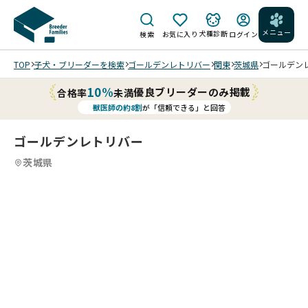
メニュー
犬種診断
検索
お気に入り
ログイン
TOP
子犬・ブリーダーを検索
ゴールデンレトリバー
関東
茨城県
ゴールデンレ
10%
優良ブリーダーのみ掲載
合格率
未満
獣医師の約8割
が「信頼できる」と回答
ゴールデンレトリバー
茨城県
2
12
5
12
6
12
7
12
8
12
9
10
12
11
12
12
12
12
12
/
/
/
/
/
/
/
/
/
202
202
202
202
202
202
202
202
202
202
202
202
6/0
6/0
6/0
6/0
6/0
6/0
6/0
6/0
6/0
6/0
6/0
6/0
3/3
3/3
3/3
3/3
3/1
3/1
3/1
3/1
3/0
3/0
3/0
3/0
0 撮
0 撮
0 撮
0 撮
4 撮
4 撮
4 撮
4 撮
1 撮
1 撮
1 撮
1 撮