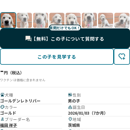
影
影
影
影
影
影
影
影
影
影
影
影
質問だけでもOK！
【無料】この子について質問する
この子を見学する
-
円（税込）
ワクチン は価格に含まれません
pets
犬種
wc
性別
ゴールデンレトリバー
男の子
palette
カラー
cake
誕生日
ゴールド
2026/01/03（7か月）
person
ブリーダー名
location_on
地域
福田 祥子
茨城県