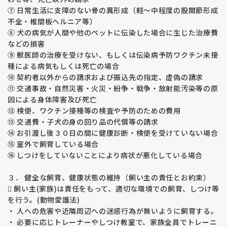
⑦ 日常生活に支障のない骨の異形成（軽～中程度の股関節形成
不全・椎間板ヘルニア等）
⑧ 犬の病気が人間や他のペットに伝染した場合に生じた治療費
などの損害
⑨ 獣医師の治療を受けない、もしくは伝染病予防ワクチン未接
種による病気もしくは死亡の場合
⑩ 契約者以外からの請求および振込先の指定、虚偽の請求
⑪ 交通事故・自然災害・火災・紛争・戦争・放射能汚染等の原
因による身体障害及び死亡
⑫ 検便、ワクチン接種等の検査や予防のための費用
⑬ 交通費・子犬の身の回り品の代償等の請求
⑭ お引渡し後３０日の間に健康診断・検便を受けていない場合
⑮ 室外で飼育している場合
⑯ しつけをしていないことにより病状が悪化している場合
３． 健全な飼育、健康状態の維持（飼い主の責任とお約束）
 飼い主(家族)は責任をもって、適切な環境での飼育、しつけ等
を行う。(動物愛護法)
・ 人への危害や近隣周辺への迷惑行為が無いように飼育する。
・ 必要に応じトレーナーやしつけ教室で、家族全員でトレーニ