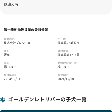
お迎え時
第一種動物取扱業の登録情報
事業所名
所在地
株式会社プレジール
茨城県 小美玉市
種別
登録番号
販売
茨城県第1776号
氏名
動物取扱責任者
福田 祥子
福田祥子
登録年月日
有効期限
2014/10/31
2024/10/30
ゴールデンレトリバーの子犬一覧