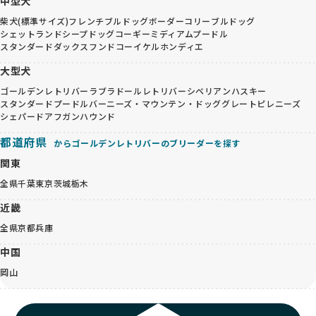
中型犬
柴犬(標準サイズ)
フレンチブルドッグ
ボーダーコリー
ブルドッグ
シェットランドシープドッグ
コーギー
ミディアムプードル
スタンダードダックスフンド
コーイケルホンディエ
大型犬
ゴールデンレトリバー
ラブラドールレトリバー
シベリアンハスキー
スタンダードプードル
バーニーズ・マウンテン・ドッグ
グレートピレニーズ
シェパード
アフガンハウンド
都道府県
からゴールデンレトリバーのブリーダーを探す
関東
全県
千葉
東京
茨城
栃木
近畿
全県
京都
兵庫
中国
岡山