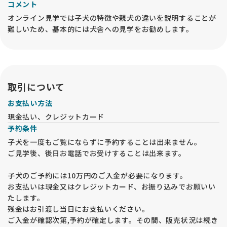
ご協力をお願いいたします。
コメント
オンライン見学では子犬の特徴や親犬の違いを説明することが
📢お問い合わせの際のお願い
難しいため、基本的には犬舎への見学をお勧めします。
毛色の濃さや体格などは感じ方に個人差がありますので、でき
るだけ具体的にご希望をお伝えください。
また「おとなしい子」を希望される方も多いですが、子犬は元
気に遊ぶのが自然な姿です。
性格は生活環境やしつけによっても変わることがあります。
大型犬を初めて飼われる方は、子犬をお迎えする前に犬舎や成
取引について
犬の見学をおすすめしています。
お支払い方法
現金払い、クレジットカード
予約条件
子犬を一度もご覧にならずに予約することは出来ません。
ご見学後、後日お電話でお受けすることは出来ます。
子犬のご予約には10万円のご入金が必要になります。
お支払いは現金又はクレジットカード、お振り込みでお願いい
たします。
残金はお引渡し当日にお支払いください。
ご入金が確認次第,予約が確定します。その間、販売状況は続き