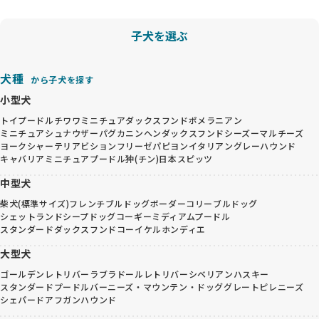
子犬を選ぶ
犬種
から子犬を探す
小型犬
トイプードル
チワワ
ミニチュアダックスフンド
ポメラニアン
ミニチュアシュナウザー
パグ
カニンヘンダックスフンド
シーズー
マルチーズ
ヨークシャーテリア
ビションフリーゼ
パピヨン
イタリアングレーハウンド
キャバリア
ミニチュアプードル
狆(チン)
日本スピッツ
中型犬
柴犬(標準サイズ)
フレンチブルドッグ
ボーダーコリー
ブルドッグ
シェットランドシープドッグ
コーギー
ミディアムプードル
スタンダードダックスフンド
コーイケルホンディエ
大型犬
ゴールデンレトリバー
ラブラドールレトリバー
シベリアンハスキー
スタンダードプードル
バーニーズ・マウンテン・ドッグ
グレートピレニーズ
シェパード
アフガンハウンド