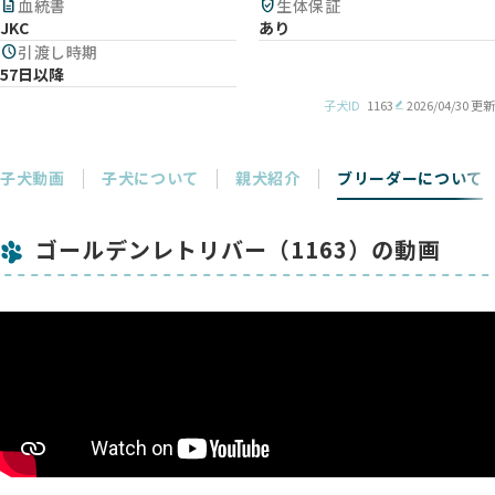
description
血統書
verified_user
生体保証
JKC
あり
schedule
引渡し時期
57日以降
子犬ID
1163
2026/04/30 更新
子犬動画
子犬について
親犬紹介
ブリーダーについて
ゴールデンレトリバー（1163）の動画