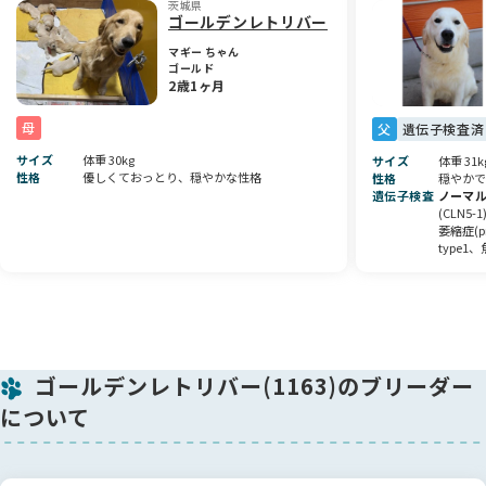
茨城県
ゴールデンレトリバー
🩺健康チェック
マギー ちゃん
2/9
ゴールド
2歳1ヶ月
心臓チェック・検便
2/24
母
父
遺伝子検査済
健康診断・検便・ワクチン接種
3/24
サイズ
体重 30kg
サイズ
体重 31k
2回目ワクチン接種
性格
優しくておっとり、穏やかな性格
性格
穏やかで
遺伝子検査
ノーマ
子犬たちは日々の健康状態を確認しながら大切に育てていま
(CLN5
す。
萎縮症(p
type1
🐾合計金額とお支払い方法
子犬価格＋ワクチン代11,000円×接種回数が合計金額です。
ご希望により今食べているフード、サプリ、用品も購入できま
す。
お支払いは現金またはクレジットカードが可能です
ゴールデンレトリバー(1163)のブリーダー
🧬遺伝疾患への取り組み
について
福田ブリーダーでは、子犬とご家族が安心して暮らせるよう、
遺伝疾患のリスクをできるだけ減らす取り組みを行っていま
す。