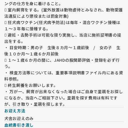
ングの仕方を身に着けること。
 室内飼育をする。(室外放置は動物虐待とみなされ、動物愛護
法違反により懲役または罰金対象)
 狂犬病ワクチン(狂犬病予防法)は毎年・混合ワクチン接種は
１～３年毎に接種する。
 避妊・去勢手術は可能な限り実施し、当店に施術証明書の提
出をする。
・ 目安時期：男の子 生後８カ月～１歳前後 / 女の子 生
後１０か月～１歳６か月前後
 １～１歳６か月の間に、JAHDの股関節評価・登録を必ず行
う。
・ 検査方法等については、重要事項説明書ファイル内にある資
料参照。
 終生飼養をお願いします。
・ 万が一、飼育が出来なくなった場合はご自身で里親をお探し
になるか、当店へご相談下さい。里親を探す費用は有料です
が、引き取り・里親を探します。
お迎え方法
犬舎お迎えのみ
血統書引き渡し