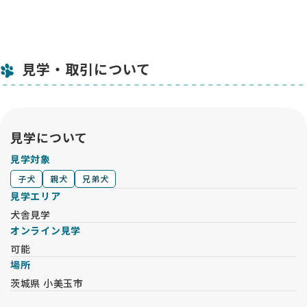
ています。
🐕お迎え後のサポート
子犬をお迎えいただいた後も、安心してレトリバーとの生活を
楽しんでいただけるようサポートしています。
見学・取引について
初めて大型犬を飼われる方も、分からないことがあればいつで
も電話・メール・LINEでお気軽にご相談いただけます。
🌷最後に
ゴールデンレトリバーをまだ飼ったことがない方も
見学について
「どんなワンちゃんなのかな？」
「どんなブリーダーなのかな？」
見学対象
そんな気持ちで見に来ていただくだけでも大丈夫です。🐾
子犬
親犬
兄弟犬
見学だけでも大丈夫ですので、お気軽にいらしてください。
見学エリア
子犬たちと一緒にお待ちしております。🐕✨
犬舎見学
素敵なご縁がありますことを楽しみにしています。🌷
オンライン見学
📌ご見学について
可能
火〜金：13:30
場所
土日：10:30 / 13:30
茨城県 小美玉市
月曜休み
※上記時間以外は子犬や成犬のお世話の時間になりますので、