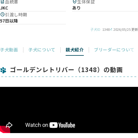
description
血統書
verified_user
生体保証
JKC
あり
schedule
引渡し時期
57日以降
子犬ID
1348
2026/05/25 更新
子犬動画
子犬について
親犬紹介
ブリーダーについて
ゴールデンレトリバー（1348）の動画