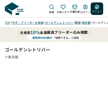
メニュー
犬種診断
検索
お気に入り
ログイン
TOP
子犬・ブリーダーを検索
ゴールデンレトリバー
関東
東京都
ゴールデンレ
10%
優良ブリーダーのみ掲載
合格率
未満
獣医師の約8割
が「信頼できる」と回答
ゴールデンレトリバー
東京都
7
4
7
5
7
6
7
7
7
7
/
/
/
/
/
202
202
202
202
202
202
202
6/0
6/0
6/0
6/0
6/0
6/0
6/0
5/1
5/1
5/1
4/1
4/1
4/1
4/1
0 撮
0 撮
0 撮
5 撮
5 撮
5 撮
5 撮