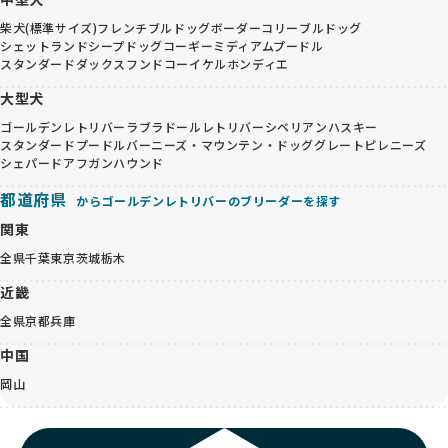
柴犬(標準サイズ)
フレンチブルドッグ
ボーダーコリー
ブルドッグ
シェットランドシープドッグ
コーギー
ミディアムプードル
スタンダードダックスフンド
コーイケルホンディエ
大型犬
ゴールデンレトリバー
ラブラドールレトリバー
シベリアンハスキー
スタンダードプードル
バーニーズ・マウンテン・ドッグ
グレートピレニーズ
シェパード
アフガンハウンド
都道府県
からゴールデンレトリバーのブリーダーを探す
関東
全県
千葉
東京
茨城
栃木
近畿
全県
京都
兵庫
中国
岡山