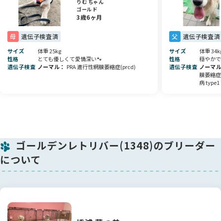
とっても可愛い子ですので、ぜひ一度実際に会いに来ていただ
りむ ちゃん
ゴールド
きたいです💖
3歳6ヶ月
ご見学、心よりお待ちしております♪🌸
母
遺伝子検査済
父
遺伝子検査済
サイズ
体重 25kg
サイズ
体重 34k
性格
とても優しくて愛情深い🐾
性格
穏やかで
遺伝子検査
ノーマル
PRA 進行性網膜萎縮症(prcd)
遺伝子検査
ノーマ
膜萎縮症(
病 type1
ゴールデンレトリバー(1348)のブリーダー
について