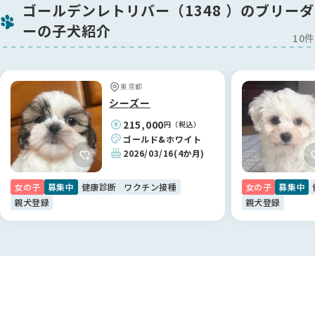
ゴールデンレトリバー（1348 ）のブリーダ
ーの子犬紹介
10件
東京都
シーズー
215,000
円（税込）
ゴールド&ホワイト
2026/03/16
(4か月)
女の子
募集中
健康診断
ワクチン接種
女の子
募集中
親犬登録
親犬登録