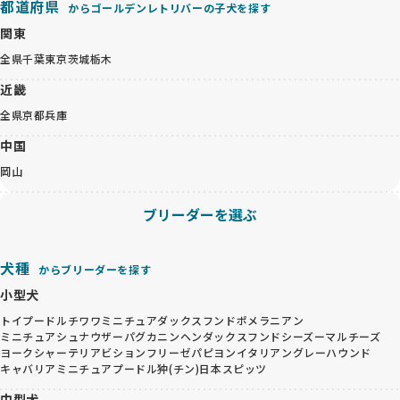
都道府県
からゴールデンレトリバーの子犬を探す
関東
全県
千葉
東京
茨城
栃木
近畿
全県
京都
兵庫
中国
岡山
ブリーダーを選ぶ
犬種
からブリーダーを探す
小型犬
トイプードル
チワワ
ミニチュアダックスフンド
ポメラニアン
ミニチュアシュナウザー
パグ
カニンヘンダックスフンド
シーズー
マルチーズ
ヨークシャーテリア
ビションフリーゼ
パピヨン
イタリアングレーハウンド
キャバリア
ミニチュアプードル
狆(チン)
日本スピッツ
中型犬