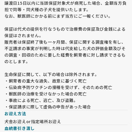
譲渡日15日以内に当該保証対象犬が病死した場合、全額当方負
担で同等・同犬種の子犬を提供いたします。
なお、獣医師にかかる前にまず当方にご一報ください。
保証は代犬の提供を行なうもので治療費の保証及び金銭による
保証はされません。
販売者は保証終了後も一ヶ月間、保証に関する調査権を有し、
不正請求の事実が判明した時は代支給した犬の評価金額及びそ
の調査・回収のために要した経費を飼育者に対し請求できるも
のとします。
生命保証に関して、以下の場合は除外されます。
・飼育者の重大な過失、故意に基づく死亡
・伝染病予防ワクチンの接種を受けず、そのための死亡
・獣医師の治療を受けなかった場合の死亡
・事故による死亡、逃亡、及び盗難。
・保証請求に際して虚偽の申告があった場合
お迎え方法
犬舎お迎えor指定場所お迎え
血統書引き渡し