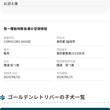
お迎え後
第一種動物取扱業の登録情報
事業所名
所在地
COROCORO HOUSE
東京都 稲城市
種別
登録番号
販売
東京都販第103388号
氏名
動物取扱責任者
橋浦 菜つ美
橋浦 菜つ美
登録年月日
有効期限
2023/06/16
2028/06/15
ゴールデンレトリバーの子犬一覧