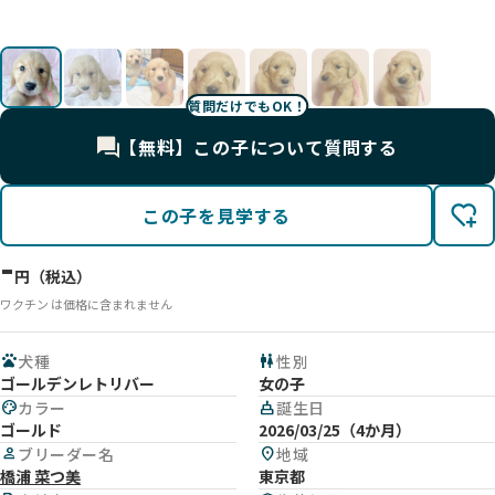
影
影
影
影
影
影
影
質問だけでもOK！
【無料】この子について質問する
この子を見学する
-
円（税込）
ワクチン は価格に含まれません
pets
犬種
wc
性別
ゴールデンレトリバー
女の子
palette
カラー
cake
誕生日
ゴールド
2026/03/25（4か月）
person
ブリーダー名
location_on
地域
橋浦 菜つ美
東京都