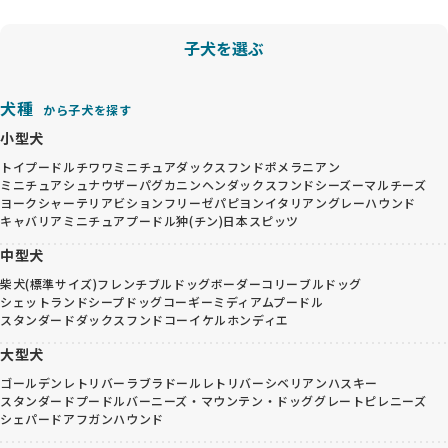
子犬を選ぶ
犬種
から子犬を探す
小型犬
トイプードル
チワワ
ミニチュアダックスフンド
ポメラニアン
ミニチュアシュナウザー
パグ
カニンヘンダックスフンド
シーズー
マルチーズ
ヨークシャーテリア
ビションフリーゼ
パピヨン
イタリアングレーハウンド
キャバリア
ミニチュアプードル
狆(チン)
日本スピッツ
中型犬
柴犬(標準サイズ)
フレンチブルドッグ
ボーダーコリー
ブルドッグ
シェットランドシープドッグ
コーギー
ミディアムプードル
スタンダードダックスフンド
コーイケルホンディエ
大型犬
ゴールデンレトリバー
ラブラドールレトリバー
シベリアンハスキー
スタンダードプードル
バーニーズ・マウンテン・ドッグ
グレートピレニーズ
シェパード
アフガンハウンド