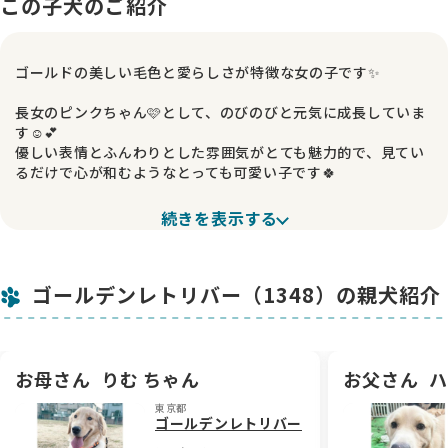
この子犬のご紹介
ゴールドの美しい毛色と愛らしさが特徴な女の子です✨
長女のピンクちゃん🩷として、のびのびと元気に成長していま
す☺️💕
優しい表情とふんわりとした雰囲気がとても魅力的で、見てい
るだけで心が和むようなとっても可愛い子です🍀
🌸お迎え特典について
続きを表示する
お引き渡しの際には、この子の匂いがついたタオルと、記念に
なる肉球スタンプをプレゼントしております🎁
新しい環境でも安心して過ごしてもらえるよう、しっかりサポ
ゴールデンレトリバー（1348）の親犬紹介
ートさせていただきます😊
🌸お問い合わせについて
「この子の横顔が見たい！」など、どんなことでも大歓迎です
✨
お母さん
りむ ちゃん
お父さん
ハ
気になることやご不明点がありましたら、お気軽にお問い合わ
東京都
せください🙂‍↕️
ゴールデンレトリバー