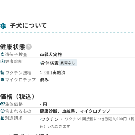
子犬について
健康状態
biotech
遺伝子検査
両親犬実施
medical_services
健康診断
身体検査
異常なし
1 回目実施済
vaccines
ワクチン接種
memory
マイクロチップ
済み
価格（税込）
payments
生体価格
- 円
check_circle
含まれるもの
健康診断、血統書、マイクロチップ
receipt_long
別途請求
： ワクチン1回接種につき別途8,000円（税
ワクチン
込）いただきます