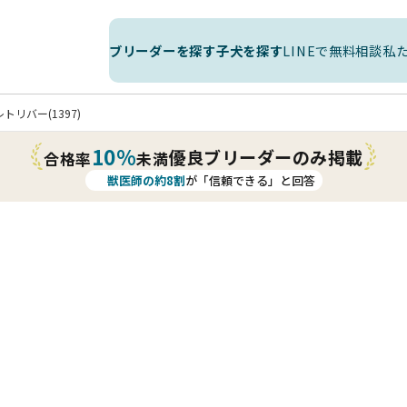
ブリーダーを探す
子犬を探す
LINEで無料相談
私
トリバー(1397)
10%
優良ブリーダーのみ掲載
合格率
未満
獣医師の約8割
が「信頼できる」と回答