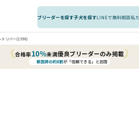
ブリーダーを探す
子犬を探す
LINEで無料相談
私
トリバー(1396)
10%
優良ブリーダーのみ掲載
合格率
未満
獣医師の約8割
が「信頼できる」と回答