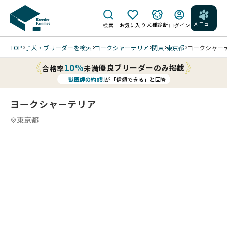
メニュー
犬種診断
検索
お気に入り
ログイン
TOP
子犬・ブリーダーを検索
ヨークシャーテリア
関東
東京都
ヨークシャーテリ
10%
優良ブリーダーのみ掲載
合格率
未満
獣医師の約8割
が「信頼できる」と回答
ヨークシャーテリア
東京都
4
4
4
4
/
/