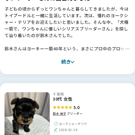
子どもの頃からずっとワンちゃんと暮らしてきましたが、今は
トイプードルと一緒に生活しています。次は、憧れのヨークシ
ャー・テリアをお迎えしたいと思いました。そんな中、「犬種
一筋で、ワンちゃんに優しいシリアスブリーダーさん」を探し
て辿り着いたのが鈴木さんでした。
鈴木さんはヨーキー一筋40年という、まさにプロ中のプロ✨ ス
タンダードを大切にされており、無理なミックスやサイズ改変
続き
などがない「本物のヨーキー」を育てていらっしゃいます。親
犬や子犬の説明が本当に丁寧で、鈴木さんの真摯な姿勢が伝わ
ってきました。
幸いうちから車で15〜20分ほどと家が近かったことも、何かあ
千葉県
った時に相談できるという大きな安心感に繋がりました。正
30代 女性
直、ブリーダーさんの犬舎を訪ねるのは少し勇気がいります
5.0
が、鈴木さんのような信頼できる方に出会えて本当によかった
鈴木 栄子
ブリーダー
です。一目惚れした子の「犬質の良さ」は、やはりこの道40年
のこだわりがあってこそだと実感しました！
ヨークシャーテリア
2026-01-19
【BreederFamiliesへ】