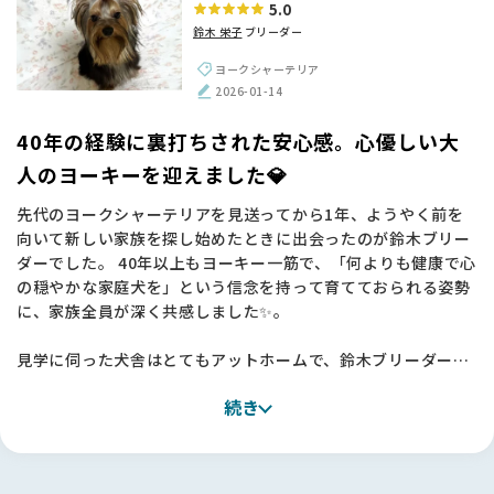
5.0
を一緒に見守る幸せな時間を過ごせました。当日いただいた丁
鈴木 栄子
ブリーダー
寧なアドバイスや、憧れの鈴木さんにいただいたサインは一生
の宝物です！お迎えした2頭は驚くほど賢く、トイレも完璧
ヨークシャーテリア
で、愛情深く育てていただいたことが日々伝わってきます🐶💕
2026-01-14
【BreederFamiliesへ】
40年の経験に裏打ちされた安心感。心優しい大
今回、鈴木ブリーダーとの素晴らしいご縁を繋いでくださった
人のヨーキーを迎えました💎
のは、間違いなくBreederFamiliesさんのおかげです。
先代のヨークシャーテリアを見送ってから1年、ようやく前を
単なる仲介サイトではなく、10％という厳しい審査基準を設け
向いて新しい家族を探し始めたときに出会ったのが鈴木ブリー
て「動物福祉」に真正面から取り組む姿勢に深く共感し、ここ
ダーでした。 40年以上もヨーキー一筋で、「何よりも健康で心
なら信頼できると確信して一歩を踏み出すことができました。
の穏やかな家庭犬を」という信念を持って育てておられる姿勢
代表の吉村さんが発信されているメッセージからも、命を扱う
に、家族全員が深く共感しました✨。
ことへの覚悟と誠実さが伝わり、見学時の相談や当日のお立ち
会いを含め、終始あたたかなサポートに支えられました。
見学に伺った犬舎はとてもアットホームで、鈴木ブリーダーが
ワンちゃんたちを本当の家族のように愛し、専門的なケアを尽
日本も諸外国のように、動物たちに優しい国になってほしい。
続き
くしている姿に大きな安心感を覚えました🏠
そんな願いを形にしようとしているBFさんの活動を、これから
地元のサロンの話でも共通点があり、不思議なご縁を感じたの
も心から応援しています。素敵な出会いを本当にありがとうご
も決め手の一つです。
ざいました🌟