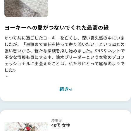
次の子を迎えるにあたって色々なサイトを見ていましたが、情
報が多すぎて何が正しいのか判断に迷うことも多かったです。
特にコロナ禍を経て状況が変わり、乱繁殖などのニュースも目
にする中で、何を信じればいいのか悩むことも多かったのです
ヨーキーへの愛がつないでくれた最高の縁
が、BFさんはそんな不安を解消してくれました。
かつて共に過ごしたヨーキーを亡くし、深い喪失感の中にいま
したが、「最期まで責任を持って寄り添いたい」という母との
・情報の透明性： サイト内で取材記事やエピソードをしっかり
強い想いから、新たな家族を探し始めました。SNSやネットで
読み込めたので、鈴木さんの活動内容や親犬の様子が事前に分
不安な情報も目にする中、鈴木ブリーダーという本物のプロフ
かり、安心してご連絡できました。写真でこの子に「一目惚
ェッショナルに出会えたことは、私たちにとって運命のようで
れ」したのも、BFさんで発掘できたおかげです！
した✨
・信頼の架け橋： 審査をクリアした信頼できる方が間に入って
紹介してくれる仕組みは、私のように「人が信頼できないとお
見学に伺った際、何より感動したのは、引退した子やチャンピ
迎えできない」と考える飼い主にとって、大きな支えになりま
続き
オン犬たちがのびのびと、そして愛情たっぷりに育てられてい
す。
る犬舎の空気感です。「ヨーキーという犬種を正しく伝えた
い」という鈴木さんの揺るぎない信念に触れ、この方からお迎
「最後は人柄で決めたい」と思っていた私にとって、鈴木さん
えしたいと心から確信しました。
や吉村さんのような真摯な方々を発掘できるこのサイトは、最
高の出会いの場でした。ありがとうございました！🐾
埼玉県
お迎えまでの約1ヶ月間、毎日のように写真や動画を送ってく
40代 女性
ださったおかげで、天海（あまみ）と乙藤女（おとめ）の成長