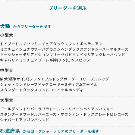
ブリーダーを選ぶ
犬種
からブリーダーを探す
小型犬
トイプードル
チワワ
ミニチュアダックスフンド
ポメラニアン
ミニチュアシュナウザー
パグ
カニンヘンダックスフンド
シーズー
マルチーズ
ヨークシャーテリア
ビションフリーゼ
パピヨン
イタリアングレーハウンド
キャバリア
ミニチュアプードル
狆(チン)
日本スピッツ
中型犬
柴犬(標準サイズ)
フレンチブルドッグ
ボーダーコリー
ブルドッグ
シェットランドシープドッグ
コーギー
ミディアムプードル
スタンダードダックスフンド
コーイケルホンディエ
大型犬
ゴールデンレトリバー
ラブラドールレトリバー
シベリアンハスキー
スタンダードプードル
バーニーズ・マウンテン・ドッグ
グレートピレニーズ
シェパード
アフガンハウンド
都道府県
からヨークシャーテリアのブリーダーを探す