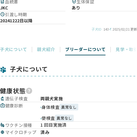
description
血統書
verified_user
生体保証
JKC
あり
schedule
引渡し時期
20241222日以降
子犬ID
143
2025/02/21 更新
子犬について
親犬紹介
ブリーダーについて
見学・取
子犬について
健康状態
biotech
遺伝子検査
両親犬実施
medical_services
健康診断
身体検査
異常なし
便検査
異常なし
1 回目実施済
vaccines
ワクチン接種
memory
マイクロチップ
済み