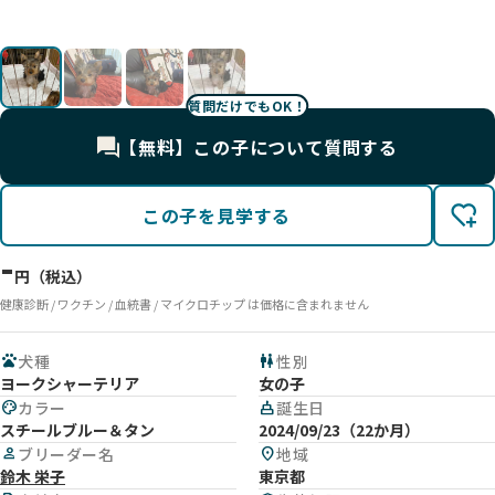
質問だけでもOK！
【無料】この子について質問する
この子を見学する
-
円（税込）
健康診断 / ワクチン / 血統書 / マイクロチップ は価格に含まれません
pets
犬種
wc
性別
ヨークシャーテリア
女の子
palette
カラー
cake
誕生日
スチールブルー＆タン
2024/09/23（22か月）
person
ブリーダー名
location_on
地域
鈴木 栄子
東京都