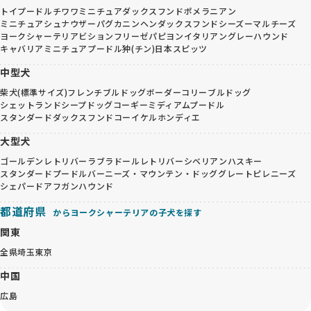
トイプードル
チワワ
ミニチュアダックスフンド
ポメラニアン
ミニチュアシュナウザー
パグ
カニンヘンダックスフンド
シーズー
マルチーズ
ヨークシャーテリア
ビションフリーゼ
パピヨン
イタリアングレーハウンド
キャバリア
ミニチュアプードル
狆(チン)
日本スピッツ
中型犬
柴犬(標準サイズ)
フレンチブルドッグ
ボーダーコリー
ブルドッグ
シェットランドシープドッグ
コーギー
ミディアムプードル
スタンダードダックスフンド
コーイケルホンディエ
大型犬
ゴールデンレトリバー
ラブラドールレトリバー
シベリアンハスキー
スタンダードプードル
バーニーズ・マウンテン・ドッグ
グレートピレニーズ
シェパード
アフガンハウンド
都道府県
からヨークシャーテリアの子犬を探す
関東
全県
埼玉
東京
中国
広島