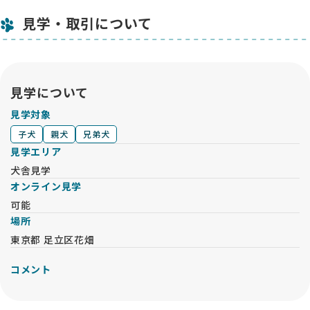
らは「ミックス犬の繁殖は掲載しない」といった独自の厳しい
基準が明確で、ワンちゃんへのリスペクトを強く感じました📖
見学・取引について
ブリーダーさん紹介の一言一言に温かみがあり、記事を通じて
鈴木ブリーダーさんの誠実なお人柄を知ることができたのも、
このサイトのおかげです。
見学について
ただ可愛い子犬を売るのではなく、「人と犬の幸せな未来」を
真剣に考えてつないでくれるサービスだと思います。命の行方
見学対象
まで大切に考えたい方に、ぜひ知っていただきたいサイトで
子犬
親犬
兄弟犬
す。心から感謝しています🙏
見学エリア
犬舎見学
オンライン見学
可能
場所
東京都 足立区花畑
コメント