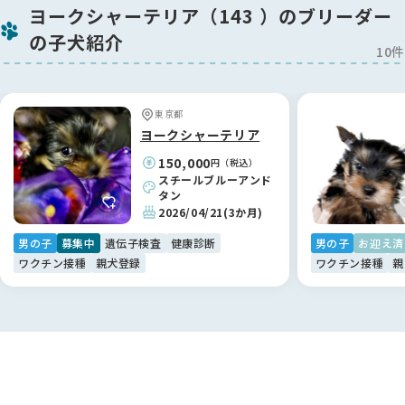
今回は子犬ではなく、落ち着いた「少し大人の子」を迎えるこ
ヨークシャーテリア（143 ）のブリーダー
とにしましたが、その落ち着いた品のある佇まいに家族4人満
の子犬紹介
場一致で「この子だ！」と確信しました🐶
10件
お迎え当初、夫に対して少し警戒心があった際も、鈴木ブリー
ダーから具体的で的確なアドバイスをいただき、今ではすっか
東京都
り家族に溶け込んでいます。お迎えして終わりではなく、いつ
ヨークシャーテリア
でも相談できるプロフェッショナルが後ろにいてくださること
150,000
円（税込）
は、何物にも代えがたい安心感です。鈴木さん、本当にありが
スチールブルーアンド
とうございました！✨
タン
2026/04/21
(3か月)
【BreederFamiliesへ】
男の子
募集中
遺伝子検査
健康診断
男の子
お迎え済
命の背景まで考えたい方に。真の「優良」が見える場所です🕊️
ワクチン接種
親犬登録
ワクチン接種
親
「自分の迎え方が、ワンちゃんの不幸につながらないようにし
たい」。そんな想いでペットショップや保護犬ビジネスに疑問
を感じていた私たちが、ようやく納得して利用できたのが
BreederFamiliesさんでした。
他のサイトは広告や販売優先の印象が強かったのですが、こち