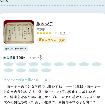
いて
鈴木 栄子
東京都
5.0
(3件)
🏆
ドッグショー受賞
ヨークシャーテリア
100
総合評価
点
（12/12）
BreederFamiliesのコメント
「ヨーキーのことなら何でも聞いてね」──40年以上ヨーキー
と向き合う鈴木ブリーダー🐕 一生で7度も変化する美しい毛
と、健康を守るための適正サイズにこだわり続けています✨ 母
犬への負担も考えた優しい繁殖で、愛情あふれる子を育ててい