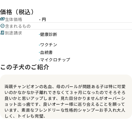
価格（税込）
payments
生体価格
- 円
check_circle
含まれるもの
receipt_long
別途請求
健康診断
ワクチン
血統書
マイクロチップ
この子犬のご紹介
両親チャンピオンの名血、母のパールが問題ある子は特に可愛
いのかなかなか子離れできなくて３ヶ月になったのでそろそろ
良いかと思いアップします、見た目分かりませんがオーバーシ
ョット出っ歯です、良いオーナー様に巡り会えることを願って
います、素直なフレンドリーな性格的シャンプーお手入れ大人
しく、トイレも完璧、